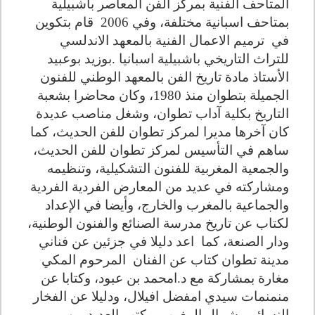
المتاحف الفنية بمركز الفن المعاصر باشبيلية
بمتاحف اسبانية مختلفة، وفي 2006 قام بتكوين
في ترميم الاعمال الفنية بالمعهد الاندلسي
للتراث التاريخي باشبيلية اسبانيا .بوزيد بوعبيد
الأستاذ مادة تاريخ الفن بالمعهد الوطني للفنون
الجميلة بتطوان منذ 1980، وكان محاضرا بشعبة
التاريخ بكلية آداب تطوان، وشغل مناصب عديدة
كان آخرها مديرا لمركز تطوان للفن الحديث، كما
ساهم في التأسيس لمركز تطوان للفن الحديث،
والجمعية المغربية للفنون التشكيلية، وتنظيمه
ومشاركته في عديد من المعارض الفردية الفردية
والجماعية بالمغرب والخارج، وأيضا في الإعداد
لكتاب عن تاريخ مدرسة الصنائع والفنون الوطنية،
ودار الصنعة، كما اعد دليلا في جزئين عن فناني
مدينة تطوان كتاب عن الفنان المرحوم المكي
مغارة بمشاركة مع د.امحمد بن عبود، وكتابا عن
منمنمات سيدي امفضل افيلال، ودليلا عن الفخار
النسائي بشمال المغرب، وكتب العديد من