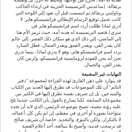
برتقالة: {ساعدتني البرنسيسة الحزينة في ارتداء الجاكت
وناولتني برتقالة.ثم ابتسمت قبل أن تعود إلي اللوحة التي
كانت تحمل توقيع الرسام الإيطالي فرانشيسكو هايز. لا
أدري لماذا ظللت أردد اسم فرانشيسكو هايز في
سري}.فتعيد البرنسيسة له هدية أمه، حيث ترمز الأم هنا
إلي الماضي، إلي ذلك الذي هو سكان ذلك القصر، إلي عالم
كان يقدر الفن، ويقدر العمق ويقدر الجمال، فظل السارد
يردد اسم فرانشيسكو هايز، وهو لا يدري لماذا.. بينما ندري
نحن أنه يحن للعودة لرومانسية فرانشيسكو، ولزمن كان
يقدر الفن، والجمال.
النهايات غير المشبعة
قد يتوارد علي ذهن القارئ لهذه القراءة لمجموعة "دفتر
النائم" أن تلك الموضوعات قد تطرق إليها العديد من الكتاب
والمبدعين. بل إن شريف نفسه تطرق إليها في الكثير من
مجموعاته السابقة. لكنا نسارع بالقول بأن الكاتب عندما تلح
عليه رؤية معينة، تصبح موضوعه الرئيس، الذي لابد أن نجده
متواجدا بصورة أو أخري في معظم، إن لم يكن كل، أعماله.
لا بالتكرار، ولكن بالتنوع، والتجديد. خاصة أن شريف صالح
قد ترسخت قدمه، وأصبح بلا مبالغة، أحد أعلام القصة