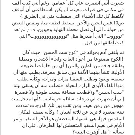
شعرت أنني انتصرت علي كل أعمامي. رغم أنني كنت أقف
في مكاني في فترات معينة، لم يكن باستطاعتي أن أتوقف
لألتقط كل تلك الأشياء التي سقطت مني في الطريق.}
ص10.فبين الحين والآخر.. تسقط قطعة منا، وينفض البعض
من حولنا.. إلي أن نصل محطة النهاية وحيدين. ف { لم تعد
"تووووت" التي أصدرها مثل "توووووووووووووت" التي
كنت أطلقها من قبل.
ثم يلتقي آدم بحوائه في "كوخ ست الحسن" حيث كان
{الكوخ مصنوعا من أعواد الغاب ولحاء الأشجار، ومطليا
بطبقة جافة من الطين والتبن} أي من خامات الطبيعة
الأولية. تنشأ بينهما الألفة دون سابق معرفة. يطلب منها أن
تسقيه، ويعود ويطلب السقيا مرات ومرات، وكأنه يطلب
منها اللقاء الأبدي الزارع للحياة، فتطلب منه أن يسقي نبتة
"ست الحسن" و{قطعت مسافة ليست طويلة ولا قصيرة
إلي أن ظهرت لي درجات سلالم خرسانية.. كأنها مدخل بيت
مهجور من زمن بعيد.. ومن ثقب بين تلك الدرجات تمددت
نبتة صغيرة لا تزيد عن ثلاثة أشبار..} وكأنه يصف المكان
المقدس فيها، هي نفسها، المتعطش هو الآخر للسقيا. وتمر
الأيام في نعيم السقيا المتعطش لها الطرفان، غلي أن
تسأله :{ هل أزهرت النبتة؟