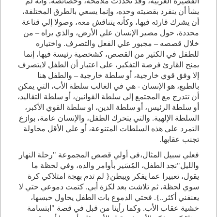
القصيرة العربية، وقد تحددت ملامحه، وخصائصه. وأنه لم
يشأ أن ينفرد بقضيته وحده، وإنما يسعي بالطرق المختلفة،
أن يشرك قارئه فيها، وكأنه يتناقش معه، وصولا إلي قناعة
محددة، حول مصير الإنسان علي الأرض، والذي يراه – من
خلال قصصه – مجبور علي الفعل والتصرف. واختياره
للطفل في الكثير من القصص، كشخصية رئيسة فيها، إنما
يمنح القارئ فرصة التفكير، علي اعتبار أن الطفل لايتصرف
إلا وفق قوي خارجية، أو سلطة خارجية – والطفل هنا
بالطبع، هو الإنسان - هي في الغالب سلطة الأب، التي يمكن
أن تتدرج مع المجتمع إلي سلطة القوانين، أو سلطة التقاليد،
أو سلطة الرئيس، أو سلطة الدين، او سلطة القوي الأكبر،
السلطة الإلهية. والتي يتحرك الطفل، والإنسان عامة، بوازع
التمرد علي هذه السلطات المتنوعة، أو علي الأقل محاولة
تجنب عقابها.
فعلي سبيل المثال،في أولي قصص المجموعة "رحلة النهار
والليل"نجد الطفل، المُسَير بأوامر والده، وفي لحظة ما
يقول، تعبيرا عما يفكر ويبطن{ لم تدم بهجة امتلاكي كرة
سوي لحظة، ثم تلاشت بعد لكزة أبي. كتمت دموعي حتي لا
يعنفني أكثر..}. فحتي الدموع بات الطفل يحاول حبسها،
خشية عقاب الأب. وكما رأينا من قبل في قصة "ابتسامة