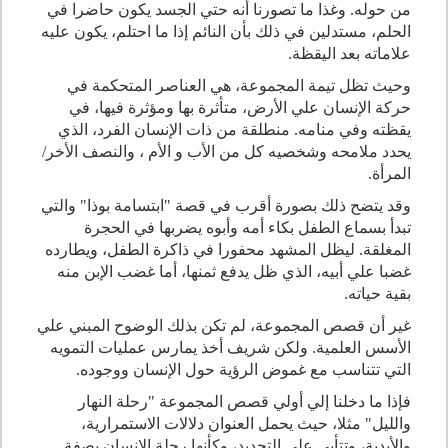
من حوله. وغذا ما تصورنا أنه حتي الجسد يكون حاضرا في
الحلم، مستدلين في ذلك بأن النائم إذا ما احتلم، يكون عليه
علاماته بعد اليقظة.
وحيث تظل تيمة المجموعة، هي العناصر المتحكمة في
حركة الإنسان علي الأرض، متأثرة بها ومؤثرة فيها، في
يقظته وفي منامه. منطلقة من ذات الإنسان الفرد، الذي
يحدد ملامحه وشخصيه كل من الأب و الأم ، والنصف الأخر/
المرأة.
وقد يتضح ذلك بصورة أقرب في قصة "ابتسامة بوذا" والتي
تبدأ بسماع الطفل بكاء أمه وأبوه يضربها في الحجرة
المغلقة. ليظل المشهد محفورا في ذاكرة الطفل، ويطارده
غضبا علي أبيه، الذي ظل يدفع ثمنها، أما غضب الإبن منه
بقية حياته.
غير أن قصص المجموعة، لم تكن بذلك الوضوح المبني علي
الأسس العلمية. ولكن شريف أخذ يمارس عمليات التمويه
التي تتناسب مع غموض الرؤية حول الإنسان ووجوده.
فإذا ما دخلنا إلي أولي قصص المجموعة "رحلة النهار
والليل" مثلا، حيث يحمل العنوان دلالات الاستمرارية،
والأبدية، وتتأبي علي التحديد، وكأنها رحلة الإنسان بصفة