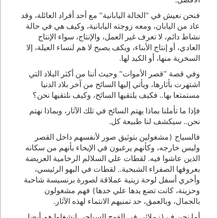
فنحن نعيش في "الخالة اليابانية" مع أحد أفراد العائلة، وقد
عاد من اليابان، ومعه زوجته اليابانية، وكيف هي في حالة
نشاط دائم، لا تعرف غير العمل، والإنتاج، سواء الإنتاج
العادي، أو إنتاج الأبناء، ويكف يصبح لا هم لنساء العيلة، إلا
السخرية منها، أو الكيد لها.
وفي قصة "قصر الأموات" وحيث أننا من أكثر البلاد التي
اشتهرت بأثارها، ويأتي إليها السائح من آخر بلاد الدنيا
مستمتعا بها.. فكيف يلتقيها السائح، وكيف نلتقيها نحن؟
فإذا ما تأملنا بماذا يهتم السائح في تلك الآثار، وبماذا نهتم
نحن.. سيكشف لنا طبيعة كل.
فالسياح {مشغولين بتوثيق صور لأنفسهم داخل القصر
وليس خارجه، وكأنهم يرغبون في الإيحاء بأنهم من سكانه
الذين عاشوا فيه. لقطات علي السلالم الرخامية العريضة
بعروقها الصفراء الشبحية.. لقطات في البهو الرئيسي،
وأخري أسفل لوحة زيتية عملاقة لصورة برنسيسة شاحبة
وحزينة، كانت تضع يدها علي خدها} فهم مشغولون
بالجمال، وبالعمق، حد تمنيهم الانتماء لهذه الآثار.
أما نحن ف {زملائي في الفوج السياحي انشغلوا هم أيضا