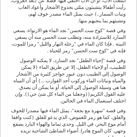
ابتلعت الأب، أو أن الأب اختفي فيها. فضلا عن {بعد الغروب،
رأيت أطفالا يتشبثون مثلي بجذوع الأشجار وأعواد الغاب
ونبات السمار..} حيث يمثل الماء مصدر خوف لهم،
وتشبثهم بما ينجيهم منها.
وفي قصة "كوخ ست الحسن" نجد الماء هو الارتواء، يسعي
السارد للاستزادة منه، وتطلب ست الحسن منه أن يسقي
النبتة . فإذا كان الماء في "رحلة النهار والليل" رمزا للموت،
فإنه في "كوخ ست الحسن" رمز للحياة .
وفي قصة "إحياء الطفل" نجد السارد، لا يمكنه الوصول
للطبيب، أو لإحياء الطفل، إلا عن طريق الماء {لا يمكن
الوصول إلي الطبيب دون عبور حواجز كثيرة من الأشجار
والمياه ونباتات الماء وركوب أحد القوارب ...} أي أن المياه
هنا هي وسيلة الوصول إلي الحياة، أو ما يمكن أن يصدق
عليه القول الكريم{{وجعلنا من الماء كل شئ حي}}. وإن
اختلف استعمال الماء في الحالين.
وفي قصة "سهرة مع بجعة"، يمثل الماء فيها مصدرا للخوف
والقلق، كما هو رمز للغموض، الذي يدعو للقلق {كنت واقفا
أمام موج البحر، في الليل. وحدي تماما والهواء البارد يصفع
وجهي. كان الموج هادرا. أضواء الشاطئ الشاحبة تزيده