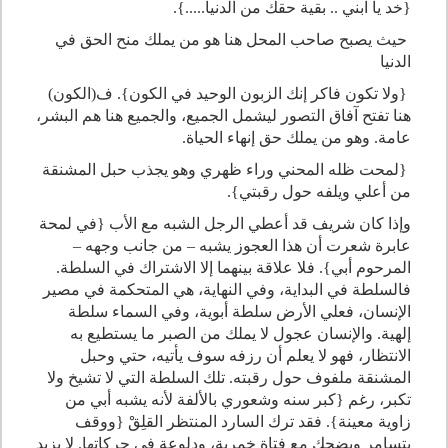
{خد يا ابني .. بقية حقك من الدنيا.....}.
حيث يصبح صاحب المحل هنا هو من يملك منح الحق في
الدنيا
{ولا تكون فاكر إنك الزبون الوحيد في الكون}. ف(الكون)
هنا تفتح آفاق التصور ليشمل الجميع، والجميع هنا هم البشر،
عامة. وهو من يملك حق إنهاء الحياة.
{لمحت ظله المحني وراء ظهري وهو يجذب حبل المشنقة
من أعلي ويلفه حول رقبتي}.
وإذا كان شريف قد أعطي الرجل الشبه مع الأب {في لمحة
عابرة شعرت أن هذا العجوز يشبه – من جانب وجهه –
المرحوم أبي}. فلا علاقة بينهما إلا الاشتراك في السلطة.
فالسلطة في البداية، وفي النهاية، هي المتحكمة في مصير
الإنسان، فعلي الأرض سلطة أبوية، وفي السماء سلطة
إلهية. والإنسان عجول لا يملك من الصبر ما يستطيع به
الانتظار، فهو لا يعلم أن رزفه سوف يأتيه، حتي وحبل
المشنقة ملفوف حول رقبته. تلك السلطة التي لا تشيخ ولا
تكبر، رغم {كبر سنه وشعوري بالألفة لأنه يشبه أبي من
زاوية معينة}. فقد ترك السارد المنتظر القلِقْ {ووقف
يتسامر ويضحك مع فتاة خمرية، ودلوعة في حركاتها. لا يزيد