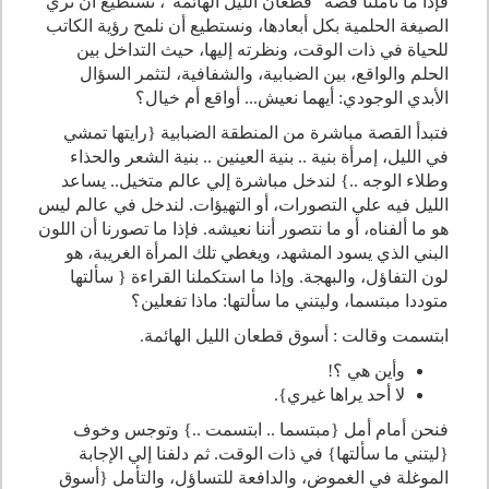
فإذا ما تأملنا قصة "قطعان الليل الهائمة"، نستطيع أن نري
الصيغة الحلمية بكل أبعادها، ونستطيع أن نلمح رؤية الكاتب
للحياة في ذات الوقت، ونظرته إليها، حيث التداخل بين
الحلم والواقع، بين الضبابية، والشفافية، لتثمر السؤال
الأبدي الوجودي: أيهما نعيش... أواقع أم خيال؟
فتبدأ القصة مباشرة من المنطقة الضبابية {رايتها تمشي
في الليل، إمرأة بنية .. بنية العينين .. بنية الشعر والحذاء
وطلاء الوجه ..} لندخل مباشرة إلي عالم متخيل.. يساعد
الليل فيه علي التصورات، أو التهيؤات. لندخل في عالم ليس
هو ما ألفناه، أو ما نتصور أننا نعيشه. فإذا ما تصورنا أن اللون
البني الذي يسود المشهد، ويغطي تلك المرأة الغريبة، هو
لون التفاؤل، والبهجة. وإذا ما استكملنا القراءة { سألتها
متوددا مبتسما، وليتني ما سألتها: ماذا تفعلين؟
ابتسمت وقالت : أسوق قطعان الليل الهائمة.
وأين هي ؟!
لا أحد يراها غيري}.
فنحن أمام أمل {مبتسما .. ابتسمت ..} وتوجس وخوف
{ليتني ما سألتها} في ذات الوقت. ثم دلفنا إلي الإجابة
الموغلة في الغموض، والدافعة للتساؤل، والتأمل {أسوق