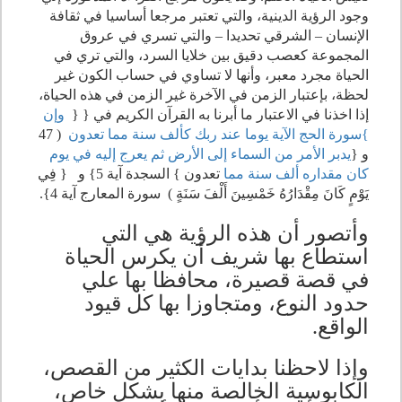
وجود الرؤية الدينية، والتي تعتبر مرجعا أساسيا في ثقافة
الإنسان – الشرقي تحديدا – والتي تسري في عروق
المجموعة كعصب دقيق بين خلايا السرد، والتي تري في
الحياة مجرد معبر، وأنها لا تساوي في حساب الكون غير
لحظة، بإعتبار الزمن في الآخرة غير الزمن في هذه الحياة،
إذا اخذنا في الاعتبار ما أبرنا به القرآن الكريم في { {
وإن
}سورة الحج الآية
يوما عند ربك كألف سنة مما تعدون
( 47
و {
يدبر الأمر من السماء إلى الأرض ثم يعرج إليه في يوم
كان مقداره ألف سنة مما
تعدون } السجدة آية 5} و { فِي
يَوْمٍ كَانَ مِقْدَارُهُ خَمْسِينَ أَلْفَ سَنَةٍ ) سورة المعارج آية 4}.
وأتصور أن هذه الرؤية هي التي
استطاع بها شريف أن يكرس الحياة
في قصة قصيرة، محافظا بها علي
حدود النوع، ومتجاوزا بها كل قيود
الواقع.
وإذا لاحظنا بدايات الكثير من القصص،
الكابوسية الخالصة منها بشكل خاص،