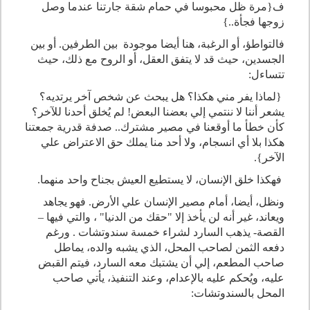
ف{مرة ظل محبوسا في حمام شقة جارتنا عندما وصل
زوجها فجأة..}
فالتواطؤ، أو الرغبة، هنا أيضا موجودة بين الطرفين. أو بين
الجسدين، حيث قد لا يتفق العقل، أو الروح مع ذلك، حيث
تتساءل:
{لماذا يفر مني هكذا؟ هل يبحث عن شخص آخر يرتديه؟
يشعر أننا لا ننتمي إلي بعضنا البعض! لم يُخلق أحدنا للآخر؟
كأن خطأ ما أوقعنا في مصير مشترك.. صدفة قدرية جمعتنا
هكذا بلا أي انسجام، ولا أحد منا يملك حق الاعتراض علي
الآخر}.
فهكذا خلق الإنسان، لا يستطيع العيش بجناح واحد منهما.
ونظل، أيضا، أمام مصير الإنسان علي الأرض. فهو يجاهد
ويعاند، غير أنه لن يأخذ إلا "حقك من الدنيا" ، والتي فيها –
القصة- يذهب السارد لشراء خمسة سندوتشات . ورغم
دفعه الثمن لصاحب المحل، الذي يشبه والده، يماطل
صاحب المطعم، إلي أن يشتبك معه السارد، فيتم القبض
عليه، ويُحكم عليه بالإعدام، وعند التنفيذ، يأتي صاحب
المحل بالسندوتشات: