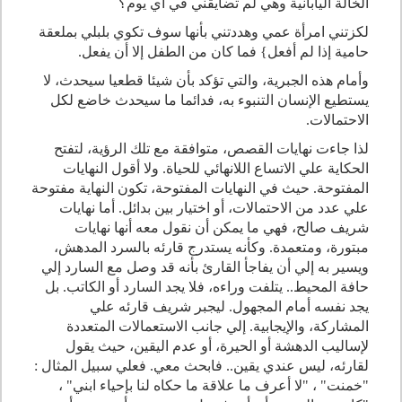
الخالة اليابانية وهي لم تضايقني في أي يوم؟
لكزتني امرأة عمي وهددتني بأنها سوف تكوي بلبلي بملعقة
حامية إذا لم أفعل} فما كان من الطفل إلا أن يفعل.
وأمام هذه الجبرية، والتي تؤكد بأن شيئا قطعيا سيحدث، لا
يستطيع الإنسان التنبوء به، فدائما ما سيحدث خاضع لكل
الاحتمالات.
لذا جاءت نهايات القصص، متوافقة مع تلك الرؤية، لتفتح
الحكاية علي الاتساع اللانهائي للحياة. ولا أقول النهايات
المفتوحة. حيث في النهايات المفتوحة، تكون النهاية مفتوحة
علي عدد من الاحتمالات، أو اختيار بين بدائل. أما نهايات
شريف صالح، فهي ما يمكن أن نقول معه أنها نهايات
مبتورة، ومتعمدة. وكأنه يستدرج قارئه بالسرد المدهش،
ويسير به إلي أن يفاجأ القارئ بأنه قد وصل مع السارد إلي
حافة المحيط.. يتلفت وراءه، فلا يجد السارد أو الكاتب. بل
يجد نفسه أمام المجهول. ليجبر شريف قارئه علي
المشاركة، والإيجابية. إلي جانب الاستعمالات المتعددة
لإساليب الدهشة أو الحيرة، أو عدم اليقين، حيث يقول
لقارئه، ليس عندي يقين.. فابحث معي. فعلي سبيل المثال :
"خمنت" ، "لا أعرف ما علاقة ما حكاه لنا بإحياء ابني" ،