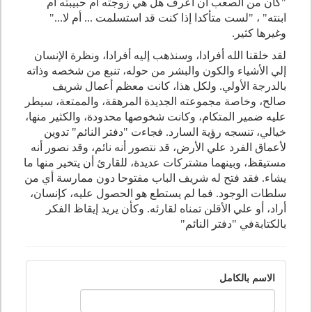
"كان من الصعب أن أعرف هل هي زوجته أم حبيبته أم
ابنته" ، "لست متأكدا إذا كنت قد استسلمت ... أم لا..."
وغيرها كثير.
لقد خلقنا الله أفرادا، وسنذهب إليه أفرادا، ونظرة الإنسان
إلي الأشياء والكون والبشر من حوله، تنبع من شخصه وذاته
بالدرجة الأولي. ولكل هذا، كانت معظم أعمال شريف
صالح، وخاصة مجموعته الجديدة المرهقة، والممتعة، سيطر
عليه ضمير المتكام، وكانت شخوصها محدودة، والكثير منها،
خيالي، تنسجه رؤية السارد. فجاءت "دفتر النائم" تدوين
لأعماق الفرد علي الأرض، قد نتصور أنه نائم، وقد نصور أنه
مستيقظ، وبينهما مشتركات عديدة، للقارئ أن يتخير منها ما
يشاء. فقد فتح له شريف الباب مفتوحا دون ممارسة أي من
سلطات الوجود. فما لم يستطع هو الحصول عليه، كإنسان،
أراد، أو علي الأقلن تمناه لقارئه. وكأن يريد إيقاظ الفكر
بالكتابةفي "دفتر النائم"
الاسم بالكامل