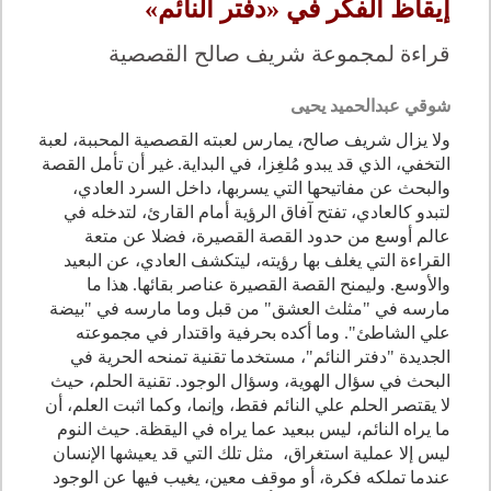
إيقاظ الفكر في «دفتر النائم»
قراءة لمجموعة شريف صالح القصصية
شوقي عبدالحميد يحيى
ولا يزال شريف صالح، يمارس لعبته القصصية المحببة، لعبة
التخفي، الذي قد يبدو مُلغِزا، في البداية. غير أن تأمل القصة
والبحث عن مفاتيحها التي يسربها، داخل السرد العادي،
لتبدو كالعادي، تفتح آفاق الرؤية أمام القارئ، لتدخله في
عالم أوسع من حدود القصة القصيرة، فضلا عن متعة
القراءة التي يغلف بها رؤيته، ليتكشف العادي، عن البعيد
والأوسع. وليمنح القصة القصيرة عناصر بقائها. هذا ما
مارسه في "مثلث العشق" من قبل وما مارسه في "بيضة
علي الشاطئ". وما أكده بحرفية واقتدار في مجموعته
الجديدة "دفتر النائم"، مستخدما تقنية تمنحه الحرية في
البحث في سؤال الهوية، وسؤال الوجود. تقنية الحلم، حيث
لا يقتصر الحلم علي النائم فقط، وإنما، وكما اثبت العلم، أن
ما يراه النائم، ليس ببعيد عما يراه في اليقظة. حيث النوم
ليس إلا عملية استغراق، مثل تلك التي قد يعيشها الإنسان
عندما تملكه فكرة، أو موقف معين، يغيب فيها عن الوجود