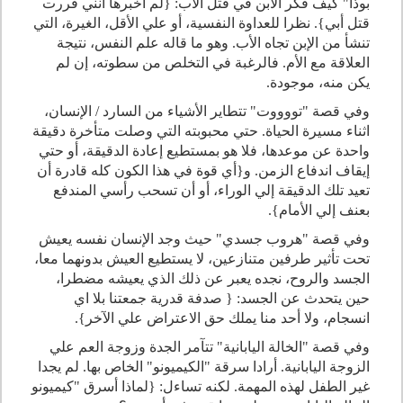
بوذا" كيف فكر الأبن في قتل الأب: {لم أخبرها أنني قررت
قتل أبي}. نظرا للعداوة النفسية، أو علي الأقل، الغيرة، التي
تنشأ من الإبن تجاه الأب. وهو ما قاله علم النفس، نتيجة
العلاقة مع الأم. فالرغبة في التخلص من سطوته، إن لم
يكن منه، موجودة.
وفي قصة "تووووت" تتطاير الأشياء من السارد / الإنسان،
اثناء مسيرة الحياة. حتي محبوبته التي وصلت متأخرة دقيقة
واحدة عن موعدها، فلا هو بمستطيع إعادة الدقيقة، أو حتي
إيقاف اندفاع الزمن. و{أي قوة في هذا الكون كله قادرة أن
تعيد تلك الدقيقة إلي الوراء، أو أن تسحب رأسي المندفع
بعنف إلي الأمام}.
وفي قصة "هروب جسدي" حيث وجد الإنسان نفسه يعيش
تحت تأثير طرفين متنازعين، لا يستطيع العيش بدونهما معا،
الجسد والروح، نجده يعبر عن ذلك الذي يعيشه مضطرا،
حين يتحدث عن الجسد: { صدفة قدرية جمعتنا بلا اي
انسجام، ولا أحد منا يملك حق الاعتراض علي الآخر}.
وفي قصة "الخالة اليابانية" تتآمر الجدة وزوجة العم علي
الزوجة اليابانية. أرادا سرقة "الكيميونو" الخاص بها. لم يجدا
غير الطفل لهذه المهمة. لكنه تساءل: {لماذا أسرق "كيميونو