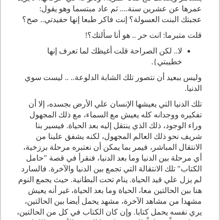
عمرها عن عشرين سنة.... ثم عاد مبتسما وهو يقول:
عجبتك البنت العسولة؟ إنت فاكر طبعا إنها حفيدتي.. صح؟
قلت متبرما: انت حر .. هو أنا سألتك؟!
لا.. لكن الصراحة قلت أغيظك لما تعرف إنها
خطيبتي}.
وليس ببعيد أن نتصور تلك الشابة الدلوعة.. .. ليست سوي
الدنيا.
تلك الدنيا التي يعيشها الإنسان علي الأرض بجسده، إلا أن
تفكيره ووجدانه كله يعيش مع السماء، مع ذلك المجهول
وراء الوجود، ذلك الذي ينتقل إليه بعد الحياة. فيسير بنا
شريف نحو ذلك العالم المجهول، لكنه يشفق علينا من
الانتقال المباشر، فيمر بما يمكن أن نعتبره مرحلة برزخية،
أي مرحلة بين الدنيا وما بعد الدنيا، فنقرأ في قصة "حامل
الكتاب" تلك الانتقالة التي تجمع بين الدنيا والآخرة. فالسارد
لم يزل علي قيد الحياة. ينام تحت البطانية. حيث يجمع النوم
هنا بين الحالتين معا، الحياة وما بعد الحياة، غير أنه يعيش
مشهدا من مشاهد الآخرة، مشهد يحمل أيضا بين الحالتين،
يري نفسه يحمل كتابا. وإن كان الكتاب في كل من الحالتين،