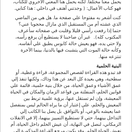
يحمل معناً مختلفاً. لكنه يحمل هنا المعني الأخروي للكتاب،
فهو كتاب الأعمال: { وجدتني أهتف في داخلي : هذا كتابي.
كنت أشعر به مفتوحا علي صفحة ما. هل هي من الماضي
الذي عشته أم من المستقبل الذي مازال محجوبا عني؟
حتما إذا رفعت رأسي قليلا وقلبت في صفحاته سأعرف
المكتوب كله}. غير أن صاحبنا لا يستطيع أن يرفع رأسه،
ولا حتي يده، فهو يعيش حالة كابوس يطبق علي أنفاسه.
وكأنه حالة الموت التي يتشبث فيها بالدنيا، بينما الآخرة
تنتزعه منها.
البنية الحلمية
قد تبدو هذه القراءة لقصص المجموعة، قراءة وعظية، أو
سطحية، وهي بعيدة كل البعد عن هذا وذاك، ولكنها تنفذ إلي
عمق الأشياء وعمق الحياة، من خلال بنية حلمية، قائمة علي
قوانين الحلم، المنفلتة من قواعد الزمان والمكان في الحياة
المعيشة، وإن لم تستقل عنها، برؤية علمية تربط بين
المعيش والحلم، علي إعتبار أن ما يراه الحالم ليس بمنفصل
عما يعيشه بالوعي، أو بالتوافق. بل يصل بنا الكاتب إلي
التداخل بينهما، حتي لا نستطيع التمييز بينهما، إلا في الانفلات
الزمكاني، لنصل في النهاية، أن عيش الحلم داخل الحياة، أم
نعيش الحياة الحلم. وقد يكون مرجع القراءة المذكورة إلي