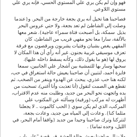
فهو وإن لم يكن يري علي المستوي الحسي، فإنه يري علي
مستوي اللاوعي.
فصاحبنا هنا تخيل أنه يري بجعة خارجة من البحر. و{عندما
وصلت إلي الشاطئ لم تعد بجعة، ولا حتي عروس البحر
بذيل سمكة، بل أصبحت فتاة سمراء عاجية}. شعر معها
بالألفة، سارا معا نحو مقهي قريب من الشاطئ، كان
المقهي يغص بشبان وفتيات يشربون ويرقصون مع فرقة
تعزف موسيقي غربية بجنون. غير أنه رأي أن هذا المكان لا
يروق لها (هو ما يقول ذلك، وكأنه يسقط داخله عليها).
سحبها وسار بها للتمشية بين أشجار علي الجانبين، سمعا
فايزة أحمد، لنتبين أن صاحبنا يعيش حالة استغراق في حب،
لكنه هنا حب عذري، يبحث عن الهدوء وينفر من الصخب. ثم
تقطع هي الصمت لتقول (أنا تعذبت وأنا أغني)، تسحبت من
يده واتجهت نحو البحر من جديد، وطلبت منه عدم الاقتراب،
أظهرت له مركب (ورقية) وسألته عن المكتوب علي
المركب، الذي لم يكن سوي { الحب كالموت .. لا يجعلنا
مثلما كنا}. وعادت إلي المياه من جديد، وعادت بجعة،
لتتركنا وترك صاحبنا وحيدا من جديد {واقفا أمام البحر، في
الليل، وحده تماما} .
ولا يزال صاحبنا يعيش حالة العشق في قصة "علي باب