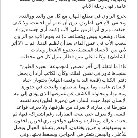
عامة، فهي رحلة الأيام.
يخرج الراوي في مطلع النهار، مع كل من والده ووالدته.
وتختفي الأم في الطريق، دون أن نعلم أين اختفت، ولا كيف
اختفت. ونري أثر الزمن علي الأب {كنت أري جسده يزداد
انحناء، وشعره يبيض ويتساقط ..} ثم يعوم الأب مع الراوي
ليغيب الأب في عمق الماء، بعد أن تُظلم الدنيا.. ثم ... {لا أثر
لأبي بين الأجساد المتشبثة بجذوع الأشجار ونباتات
الشاطئ}. وكأننا علي متن قطار. ينزل كل في محطته.
فإذا ما انتقلنا إلي آخر قصص المجموعة "بحيرة الطين"
سنجدها تدور في نفس الفلك، وكأن الكاتب أراد أن يجعل
دفتي الكتاب (قصة البداية وقصة النهاية) يحتويان حياة
الإنسان عامة، وما بينهما تفاصيلها، والبحث في جذورها
ومعانيها، ومحاولة الكشف عن غموضها الذي يؤدي إلي تيه
الإنسان فيها. حيث السارد في (بحيرة الطين) يجد نفسه
متورطا في مبارة، لا يعرف من طرفيها، ولا يعرف قواعد
اللعبة، ولا يعرف حتي نتيجة المباراة، رغم اشتراكه فيها، ثم
يحدث عراك ومطاردة وتخطي حواجز، يري آخرين يلحقون
به ويسبقونه، وآخرين يختفون، البعض يتسلق الحبال ويصل
للأعلي، والبعض يتعثر في الحواجز، ويسقط تحتها. وفي