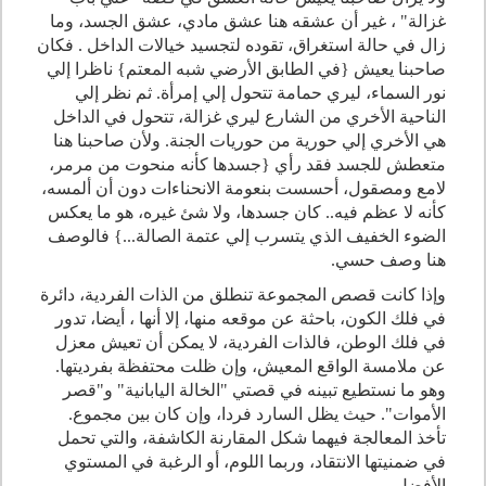
غزالة" ، غير أن عشقه هنا عشق مادي، عشق الجسد، وما
زال في حالة استغراق، تقوده لتجسيد خيالات الداخل . فكان
صاحبنا يعيش {في الطابق الأرضي شبه المعتم} ناظرا إلي
نور السماء، ليري حمامة تتحول إلي إمرأة. ثم نظر إلي
الناحية الأخري من الشارع ليري غزالة، تتحول في الداخل
هي الأخري إلي حورية من حوريات الجنة. ولأن صاحبنا هنا
متعطش للجسد فقد رأي {جسدها كأنه منحوت من مرمر،
لامع ومصقول، أحسست بنعومة الانحناءات دون أن ألمسه،
كأنه لا عظم فيه.. كان جسدها، ولا شئ غيره، هو ما يعكس
الضوء الخفيف الذي يتسرب إلي عتمة الصالة...} فالوصف
هنا وصف حسي.
وإذا كانت قصص المجموعة تنطلق من الذات الفردية، دائرة
في فلك الكون، باحثة عن موقعه منها، إلا أنها ، أيضا، تدور
في فلك الوطن، فالذات الفردية، لا يمكن أن تعيش معزل
عن ملامسة الواقع المعيش، وإن ظلت محتفظة بفرديتها.
وهو ما نستطيع تبينه في قصتي "الخالة اليابانية" و"قصر
الأموات". حيث يظل السارد فردا، وإن كان بين مجموع.
تأخذ المعالجة فيهما شكل المقارنة الكاشفة، والتي تحمل
في ضمنيتها الانتقاد، وربما اللوم، أو الرغبة في المستوي
الأفضل.