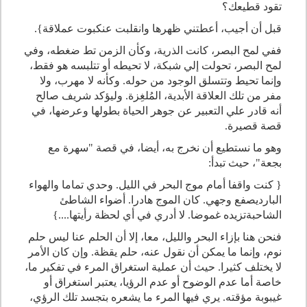
تقود قطيعك؟
قبل أن أجيب، أعطتني ظهرها وانقلبت عنكبوت عملاقة}.
ففي لمح البصر، كانت الذرية، وكأن الزمن تط ضغطه، وفي
لمح البصر، تحولت إلي شبكة، لا تحيطه أو تتلبسه هو فقط،
وإنما تحيط وتتسلق الوجود من حوله. وكأنه لا مهرب، ولا
مفر من تلك العلاقة الأبدية، المُلغِزة. وليؤكد شريف صالح
أنه قادر علي التعبير عن جوهر الحياة بطولها وعرضها، في
قصة قصيرة.
وهو ما نستطيع أن نخرج به، أيضا، في قصة "سهرة مع
بجعة"، حيث تبدأ:
{ كنت واقفا أمام موج البحر في الليل. وحدي تماما والهواء
البارديصفع وجهي. كان الموج هادرا. أضواء الشاطئ
الشاحبةتزيده غموضا. لا أدري في أي لحظة رأيتها....}
فنحن هنا بإزاء البحر والليل، معا، إلا أن الحلم عنا ليس حلم
نوم، وإنما ما يمكن أن نقول عنه، حلم يقظة. وإن كان الأمر
لا يختلف كثيرا. حيث أن عملية استغراق المرء في تفكير ما،
خاصة أما عدم الوضوح أو عدم الرؤيا، يعتبر استغراق أو
غيبوبة مؤقته. يري فيها المرء ما يشعره بتجسد تلك الرؤي،