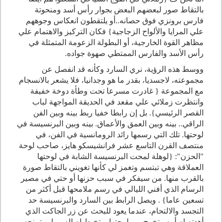
بالتقاط صور لبعضهم البعض بجوار رأس أسد ومنحوتة
فارس برونزي فوق حصانه..أو يلتقطون انعكاس وجوههم
علي المرايا والألواح الزجاجية} فكان التركيز والاهتمام علي
مظاهر القوة الخارجية، أو البطولة الزعومة المتمثلة في
رأس الأسد والفارس الممتطي صهوة جواده.
ووسط هذه الرؤية، نري السارد وكأنه قد انفصل عن
مجموعته، لاجسديا، بقدر ما هو وجدانيا، فلا يشعر بالانسجام
مع المجموعة { غادرت مسرعا تحت وطأة دوخة خفيفة
وانتظرت زملائي علي مقعد في الحديقة المواجهة لباب
القصر الرئيسي}. بل إن رابطا خفيا ربط بينه وبين الفن
الراقي.. بينه وبين العمق والأعماق. بينه وبين البرنسيسة في
لوحتها. تلك التي رسمها رائد الرومانسية في الفن، في
منتصف القرن التاسع عشر فرانشيسكو هايز، صاحب لوحة
"الحزن": {لوهلة لمحت البرنسيسة الشابة في لوحتها
العملاقة وهي تبتسم وتغمز لي كأنها تغويني بالتقاط صورة
بالقرب منها. من سيفكر في سبب حزنها أو حتي في مصير
الرسام الذي أفني الليالي في رسم ملامحها قبل أكثر من
تسعين عاما} . ويصل الرابط بين السارد والبرنسيسة حد
التجسد والالتحام، عندما يعود للبحث عن زر الجاكت الذي
أهدته له أمه.. تخرج من لوحتها، وتخيط له الزر، بل وتمنحه