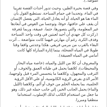
غموضا..}.
وفي قصة بحيرة الطين، وحيث تدور أحداث القصة تقريبا
في الماء، وتحديدا في حمام السباحة. نستطيع القول بأن
الماء هنا هو الحياة، أو أنه يعادل الحياة، التي يفضل الإنسان
أن يقف علي حافتها، خوفا، وتوجسا من الغوص في أبعادها
غير المعلومة، والتي يتصورها، حتما، عميقة، وربما مُغرقة
{ركزت كل جهدي أن أجيد لعبتين في وقت واحد: السباحة
وفذف الكرة، رغم أن مهارتي فيهما كانت متواضعة ... آثرت
البقاء بالقرب من مرمي فريقي. هكذا وجدتني واقفا وقتا
طويلا في المياه الضحلة، بينما إثارة المباراة كلها كانت
أمامي في المياه العميقة}.
والمعروف أن كلا من الليل والمياه، (خاصة مياه البحار
والمحيطات)، كلاهما يحمل في طياته العمق والخوف، أو
الترقب والمجهول، وكلاهما ما يتحسس المرء قبل ولوجهما،
الأمر الذي بفرض الرؤية الكابوسية، أو علي الأقل الرؤية
الحلمية، بما يحمله الحلم من خوف أو ألم، وكلاهما (الليل
والماء) يحمل الجانب الخير، إلي جانب حمله غير ذلك، وهو
ما جعل من استخدام الكاتب لذلك الإسلوب، استخداما
منطقيا ومبررا.