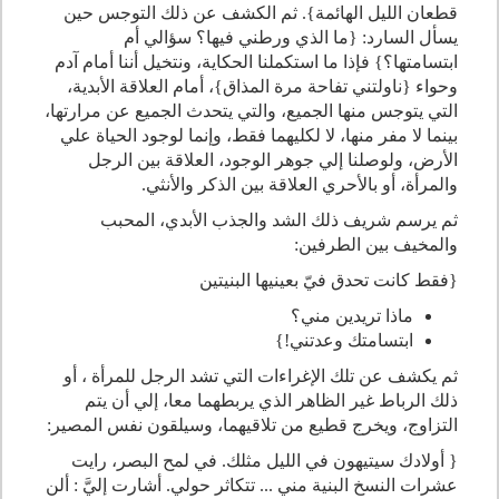
قطعان الليل الهائمة}. ثم الكشف عن ذلك التوجس حين
يسأل السارد: {ما الذي ورطني فيها؟ سؤالي أم
ابتسامتها؟} فإذا ما استكملنا الحكاية، ونتخيل أننا أمام آدم
وحواء {ناولتني تفاحة مرة المذاق}، أمام العلاقة الأبدية،
التي يتوجس منها الجميع، والتي يتحدث الجميع عن مرارتها،
بينما لا مفر منها، لا لكليهما فقط، وإنما لوجود الحياة علي
الأرض، ولوصلنا إلي جوهر الوجود، العلاقة بين الرجل
والمرأة، أو بالأحري العلاقة بين الذكر والأنثي.
ثم يرسم شريف ذلك الشد والجذب الأبدي، المحبب
والمخيف بين الطرفين:
{فقط كانت تحدق فيّ بعينيها البنيتين
ماذا تريدين مني؟
ابتسامتك وعدتني!}
ثم يكشف عن تلك الإغراءات التي تشد الرجل للمرأة ، أو
ذلك الرباط غير الظاهر الذي يربطهما معا، إلي أن يتم
التزاوج، ويخرج قطيع من تلاقيهما، وسيلقون نفس المصير:
{ أولادك سيتيهون في الليل مثلك. في لمح البصر، رايت
عشرات النسخ البنية مني ... تتكاثر حولي. أشارت إليَّ : ألن