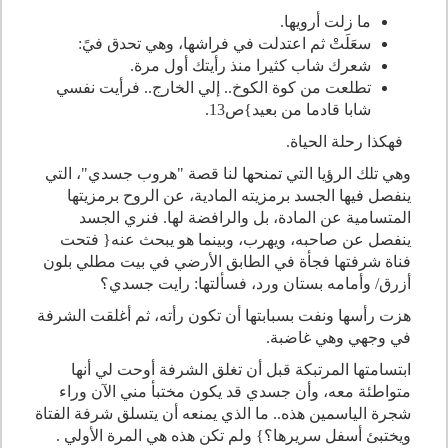
ما زلت أرويها.
سعَلَتْ ثم اعتدلت في فراشها، وهي تحدق فيً:
شعرك شاب كثيرا منذ رأيتك أول مرة.
تطلعت من كوة الكوخ.. إلي الخارج.. فرأيت نفسي
شابا قادما من بعيد}ص13.
فهكذا رحلة الحياة.
وهي تلك الرؤيا التي تمنحها لنا قصة "هروب جسدي"، التي
ينفصل فيها الجسد برمزيته المادية، عن الروح برمزيتها
المتسامية عن المادة، بل والرافضة لها. فنري الجسد
ينفصل عن صاحبه، ويهرب، وبينما هو يبحث عنه{ فتحت
فناة شرفتها فجأة في الطابق الأرضي في بيت مطلي بلون
أزرق/ وأمامه بستان ورد، فسألتها: رايت جسدي؟
هزت رأسها ونفت بسبابتها أن تكون رأته، ثم أغلقت الشرفة
في وجهي وهي غاضبة.
ابتسامتها المرتبكة قبل أن تغلق الشرفة أوحت لي أنها
متواطئة معه، وأن جسدي قد يكون مختبأ مني الآن وراء
شجرة الياسمين هذه.. ما الذي يمنعه أن يتسلق شرفة الفتاة
ويختبئ أسفل سريرها؟} ولم تكن هذه هي المرة الأولي .