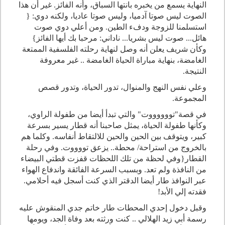
النهاية يسمع من يخبره بانتها السباق، وأنه الفائز. غير أن هذا
الصوت ليس صوتا آدميا، وليس صوتا عاديا، ولكنه دوي: {
استسلمنا للزوجة ودفء الطين. ومن أعلي دوي صوت
هائل... صوت ليس بشريا... ناداني: مرحبا بك أيها الفائز}
وكأن شريف يعلن أنه وصل لنهاية رحلته الفلسفية الممتعة
الغامضة، بنهاية مباراة الحياة الغامضة .. غير معروفة
النتيجة.
وعلي نفس النهج والمنوال، تدور الحياة، وتدور قصص
المجموعة.
في قصة"تووووووت" والتي تبدأ أيضا من طفولة الراوي،
وكأنها طفولة الحياة، يمثل صاحبنا أنه قطار يسير بسرعة
كبير، ويتوقف بين الحين والحين للالتقاط أنفاسه. وكلما هم
بالخروج من استراحة/ محطة.. يزعق تووووت. وفي رحلة
القطار{وفي لحظة من تلك اللحظات قفزت قطتي البيضاء
من النافذة ولم تعد. وبسبب السرعة الفائقة واندفاع الهواء
عبر النوافذ طار أيضا الدقتر الذي كنت أسجل فيه أحلامي.
فقدته إلي الأبد!
وقبل دخول إحدي المحطات طار خاتم جدي المنقوش عليه
رسمة أبي زيد الهلالي .. كنت ورثته بعد وفاة الجد، ويومها