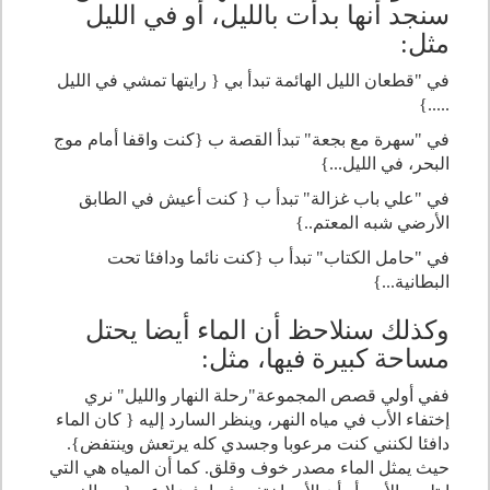
سنجد أنها بدأت بالليل، أو في الليل
مثل:
في "قطعان الليل الهائمة تبدأ بي { رايتها تمشي في الليل
.....}
في "سهرة مع بجعة" تبدأ القصة ب {كنت واقفا أمام موج
البحر، في الليل...}
في "علي باب غزالة" تبدأ ب { كنت أعيش في الطابق
الأرضي شبه المعتم..}
في "حامل الكتاب" تبدأ ب {كنت نائما ودافئا تحت
البطانية...}
وكذلك سنلاحظ أن الماء أيضا يحتل
مساحة كبيرة فيها، مثل:
ففي أولي قصص المجموعة"رحلة النهار والليل" نري
إختفاء الأب في مياه النهر، وينظر السارد إليه { كان الماء
دافئا لكنني كنت مرعوبا وجسدي كله يرتعش وينتفض}.
حيث يمثل الماء مصدر خوف وقلق. كما أن المياه هي التي