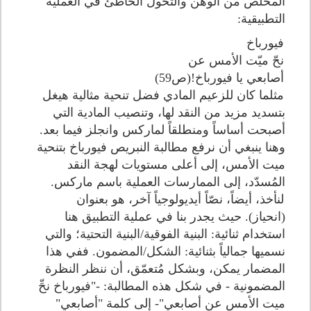
المخلّص من الوهن والتحول الخاطئ في العملية
التطبيقية:
فيورباخ
نحّ ميّت الأمس عن
أصابعي يا فيورباخ!(ص59)
مثلما كان للزعيم المادي فضل تنحية مثالية هيغل
بتسديد مزيد من النقد لها، وتنصيب المادية التي
أصبحت أساساً ومنطلقاً لماركس وانجلز فيما بعد.
وهنا ينبغي أن نرفع مطالبة النبريص فيورباخ بتنحية
ميت الأمس، إلى أعلى مستويات لهجة النقد
المُسدّد، إلى الممارسات العملية باسم ماركس.
لنأخذ، أيضاً، نصّاً أيديولوجياً آخر، هو بعنوان
(انحياز). حيث يجدر بنا في عملية التطبيق هنا
استخدام ثنائية: البنية الفوقية/البنية التحتية؛ والتي
نسميها جمالياً بثنائية: الشكل/المضمون. ففي هذا
المضمار يمكن، وبشكل مُتعمّق، أن ننظر النظرة
المضمونية - في شكل هذه المطالبة: -"فيورباخ نحِّ
ميت الأمس عن أصابعي"- إلى كلمة "أصابعي"