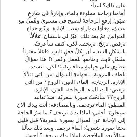
على ذلك؟ لنبدأ:
أمامنا زجاجة مملوءة بالماء، وإنارةٌ في شارعٍ
ضيّق؛ إرفعِ الزجاجةَ لتصبح في مستوىً وَهْميٍّ مع
عينيك، وخلّها بموازاة سبب الإنارة. واتّبع خداع
الحواسّ. ثمّ بعد ذلك، عبّرْ لي باللسان: تتلألأ.
ترقص. ترتجّ. ترتجف. لكن، كيف سأعرفُ،
بالشكلٍ الثابتِ، أن لكلّ فعلٍ ثابتٍ فاعلاً مقترناً
بشكلٍ ثابت ومناسباً للفعل وكفى؟! هذا سؤالٌ
ينطوي على جهامةٍ ميتافيزيقية! لكن، لنسدد،
بلطف المرونة، للجهامةِ السؤال: من التي تتلألأ:
الإنارة، الزجاجة، الماء، العين، الروح؟ من التي
ترقص: اليد، الماء، الزجاجة، العين، الإنارة،
الروح؟؟ سأنحْتُ صورةً شعريّة، ضدّ تقاليد
المنطق: الماء ترتجف. وبالمصادفة: أنتَ بيدك الآن
سيجارة! أجبني: لماذا يدك ترتجف؟ ما سرّ الحاجة
إلى الإجابة عن السؤال بصورة شعرية؟ قبل قليل
نحتنا صورة شعريةً: الماء ترجف. وبعد ذلك سألنا
سؤالاً بعد الملاحظة: لماذا يدك ترتجف؟ أحسّ