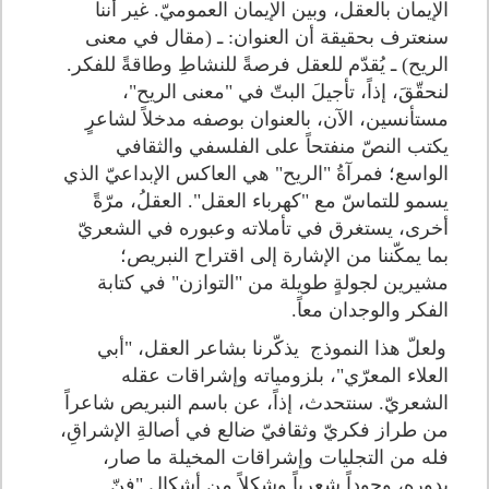
الإيمان بالعقل، وبين الإيمان العموميّ. غير أننا
سنعترف بحقيقة أن العنوان: ـ (مقال في معنى
الريح) ـ يُقدّم للعقل فرصةً للنشاطِ وطاقةً للفكر.
لنحقّقَ، إذاً، تأجيلَ البتّ في "معنى الريح"،
مستأنسين، الآن، بالعنوان بوصفه مدخلاً لشاعرٍ
يكتب النصّ منفتحاً على الفلسفي والثقافي
الواسع؛ فمرآةُ "الريح" هي العاكس الإبداعيّ الذي
يسمو للتماسّ مع "كهرباء العقل". العقلُ، مرّةً
أخرى، يستغرق في تأملاته وعبوره في الشعريّ
بما يمكّننا من الإشارة إلى اقتراح النبريص؛
مشيرين لجولةٍ طويلة من "التوازن" في كتابة
الفكر والوجدان معاً.
ولعلّ هذا النموذج يذكّرنا بشاعر العقل، "أبي
العلاء المعرّي"، بلزومياته وإشراقات عقله
الشعريّ. سنتحدث، إذاً، عن باسم النبريص شاعراً
من طراز فكريّ وثقافيّ ضالع في أصالةِ الإشراقِ،
فله من التجليات وإشراقات المخيلة ما صار،
بدوره، وجوداً شعرياً وشكلاً من أشكال "فنّ