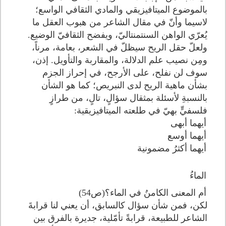
بالموضوع الميتافيزيقي والمادي الثقافي الواسع؛
لاسيما وأنّ في مقال الشاعر من هبوب العقل ما
يُعرّي الواهن السنتمنتاليّ، ويفضح الثقافيّ الوضيع.
ولعلّ حقل الريح سيظلّ في الشعر، بعامة، مرناً،
ومِن نصيب علم الدلالة، والمقاربة والتأويل. إذن،
سوف لن نفلح، على الأرجح، في إحراز الجزم
بشأن ماهية الريح لدى النبريص؛ كما هو الشأن
بالنسبةِ لأسئلة بمثقال سؤالٍ، تالٍ، من طرازٍ
فلسفيٍّ بهيّ في طلعته الميتافيزيقية:
أيهما أبهى
أيهما أوسع
أيهما أكثرُ مضمونية
الماءُ
أم المعنى الكامنُ في الماء؟(ص54)
لكن، فمن شأن سؤال كالسابق، أن يعني لنا قرابةَ
الشاعر للطبيعة، قرابةً تأمّلية، جديرة بالفرق بين