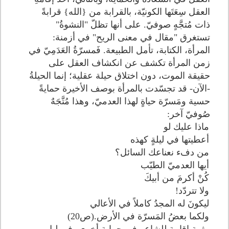
العقل سِعَتَها الكونيّة، بالقرابة من {الله} قرابةً
ذات مُتجَّهٍ صوفيّ. على أنها تظلّ "النشوةُ"
تستغرق "مقال في معنى الريح" في أزمنة:
المرأة، الكتابة، تأمل الطبيعة. فَمسرّةُ العَدَمِيّ في
زمن المرأة تكشف عن انكشاف العقل على
حقيقة الموت، دون اختلاق حيلة عقلية؛ إنما الحيلةُ
-الآن- قد تجسّدت بالمرأة بوصف الأخيرة حمايةً
حسية ومَسرّة حياةٍ لهذا العدميّ، وهذا مُتَّجَهٌ
صُوفيّ آخر:
ماذا عليك لو
أعطيتها في ليلةٍ كهذه
من دفء نعناعك السائل؟
أيها العدميّ الطيّب
كُنْ أكرمَ من أبيكَ
ولا تتردّد!
ليكونَ له المجدُ كاملاً في الأعالي
ولكما بعضُ المَسرّة في الأرض.(ص20)