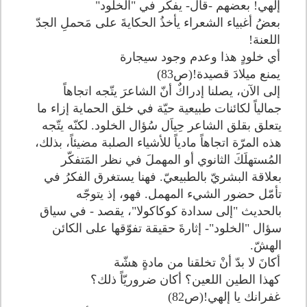
إلهي! بعضهم -قال- يفكّر في "الخلود"
بعضُ أغبياء الشعراء يأخذُ الحكايةَ على مَحملِ الجدّ
اللعنة!
أي خلودٍ هذا وعدم وجود سيجارة
يمنع ميلادَ قصيدة!(ص83)
إلى الآن، يصلنا إدراكٌ أنّ الشاعرَ يتّجه اتجاهاً
جمالياً لكائنات طبيعية حيّة في خلق الحماية إزاء ما
يتعلق بقلق الشاعر حِياَل سُؤال الخلود. لكنّه يتّجه
هذه المرّة اتجاهاً مادياً للأشياء الصلبة مضيئاً، بذلك،
المُستهلَكَ الثانوي أو المهملَ في نظر المَتفكّر
بعلاقة البشريّ بالطبيعيّ. فهنا يستغرق الفكرُ في
تأمّل حضور الشيء المهمل. فهو، إذ يتوجّه
بالحديث "إلى سدادة كوكاكولا"، يقصد - في سياق
سؤال "الخلود"- إثارةَ حقيقة تفوّقها على الكائن
الهشّ.
أكانَ لا بدّ أنْ تخلقنا من مادةٍ هشّة
كهذا الطين اللعين؟ أكان ضروريّاً ذلك؟
غفرانك يا إلهي!(ص82)