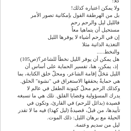
كلا!
ولا يمكن اعتباره كذلك!
بل من الهرطقة القول بإمكانية تصور الأمر
فالليل ليل والرحم رحم
مستحيل أن يتماهيا معاً
إن في الرحم أشياء لا يوفرها الليل
التغذية الذاتية مثلا
والنخط.....
هل يمكن أن يوفر الليل نخطاً للشاعر؟(ص105)
إذ، يمكن، هنا، تفسير الحماية على أساس أن
الليل مَحَلُّ إقامة الشاعر، ومحلّ خلق الكتابة، بما
هي حمايةٌ يحققها الاستغراق في "نشوة" الخلق.
وكذلك الرحم محلّ كينونة الطفل في عالم لا
يدرك المسؤولية وقضايا القلق. تلك هي ما تسبغه
قصيدة (بدائل للرحم) في القارئ، وتكون في
تأييدها، من قبلُ، قصيدةُ (ليل كهذا) فيه ما لا تقدر
الحيلة مع برهان الليل: ذلك الموت.
ليل من سديم وعتمة.