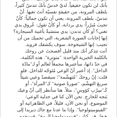
بأنك لن تكون حقيقياً. لديّ حَدسٌ بأنكَ تندسّ كثيراً،
بلطف المرونة، من حقيقةٍ نفسيّة أنتَ تعيها. أنْ
تندسّ، بلطف المرونة، يعني أن تكون جمالياً؛ كأنْ
تجيبَ مُبرّراً: يدي بردانة، أو كأنْ تقول: عُروق يدي
تغني؟ أو كأن تدندن: يدي منتشيةٌ بأغنية السيجارة؟
إنها إجابات الصورة الشعرية، التي تحميك من أن
تجيب: إنها الشيخوخة. سوف يكشفك فرويد.
أنت تتذكر أنك منذ قليل أفصحتَ عن روحك
بالكلمة الخبرية الواحدة: "متوترة". هذه الكلمة،
في حدّ ذاتها، سأعتبرها مجمعَاً لعالم أو لـ"مادّة
الداخل". إذ أعتبر أنّ الوعي مُتَوجّه للداخل. فلو
قلت: إنّ روحكَ "مُتهشّمة"؛ سيقصدُ وعيي شيئاً
سريعَ التهشّم، "صورةً صوتية" كـ"المرآة"، أو
كَـ"سِرْبِ كؤوسٍ"، مثلاً. هنا سأنظر إلى أنّ وعيك
يَتجه للخارج. نحن الآن كنا في جدلية الوعي/
الموضوع، أو نحن الآن، قليلاً، في الظاهراتية أو
"الفينومينولوجيا". وإذا ما عدنا مع جاك ديريدا إلى
هيغل في كتاب "فينومينولوجيا الروح"، فسنجده