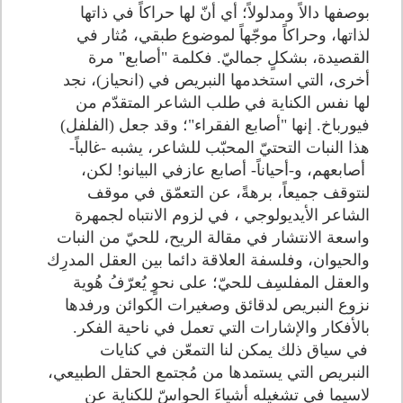
بوصفها دالاً ومدلولاً؛ أي أنّ لها حراكاً في ذاتها
لذاتها، وحراكاً موجّهاً لموضوع طبقي، مُثار في
القصيدة، بشكلٍ جماليّ. فكلمة "أصابع" مرة
أخرى، التي استخدمها النبريص في (انحياز)، نجد
لها نفس الكناية في طلب الشاعر المتقدّم من
فيورباخ. إنها "أصابع الفقراء"؛ وقد جعل (الفلفل)
هذا النبات التحتيّ المحبّب للشاعر، يشبه -غالباً-
أصابعهم، و-أحياناً- أصابع عازفي البيانو! لكن،
لنتوقف جميعاً، برهةً، عن التعمّق في موقف
الشاعر الأيديولوجي ، في لزوم الانتباه لجمهرة
واسعة الانتشار في مقالة الريح، للحيّ من النبات
والحيوان، وفلسفة العلاقة دائما بين العقل المدرِك
والعقل المفلسِف للحيّ؛ على نحوٍ يُعرّفُ هُوية
نزوع النبريص لدقائق وصغيرات الكوائن ورفدها
بالأفكار والإشارات التي تعمل في ناحية الفكر.
في سياق ذلك يمكن لنا التمعّن في كنايات
النبريص التي يستمدها من مُجتمع الحقل الطبيعي،
لاسيما في تشغيله أشياءَ الحواسّ للكناية عن