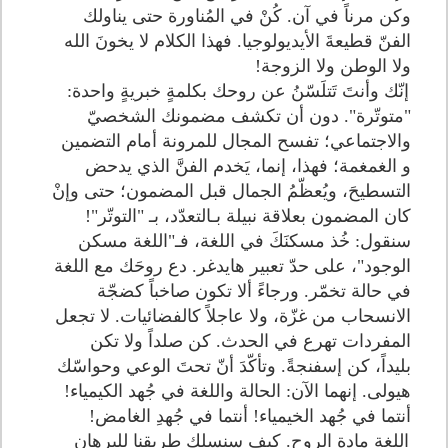
وكن مرناً في آن. كُنْ في المُناورة حتى يناولك
الفنّ قطيعةَ الأيديولوجيا. فهذا الكلام لا يخونَ الله
ولا الوطن ولا الزوجة!
إنّك وأنتَ تَتلَسّنُ عن روحك بكلمةٍ خبريةٍ واحدة:
"متوتّرة". دون أن تكشف مضمونك الشخصيّ
والاجتماعي؛ تفسح المجال للمرونة أمام التضمين
و الغمغمة؛ فهذا، إنما، يَخدم الفنَّ الذي يدحض
التسطيحَ، ويُعظّمُ الجمال قبل المضمون؛ حتى وإنْ
كان المضمون بعلاقة نبيلة بـالتعدّد، بـ "التوتّر"!
سنقول: خُذ مسكنَكَ في اللغة، فـ"اللغة مسكن
الوجود"، على حدّ تعبير هايدغر. دع روحَك مع اللغة
في حالة تخمّر. ورجاءً ألا تكون صاخباً كضجّة
الانسحاب من غزّة، ولا عاجلاً كالفضائيات. لا تجعل
المفردات تهرع في الحدث. كن صلداً ولا تكن
بليداً، كن إسفنجةً. وتأكّدَ أنّ تحتَ الوعي وحواسّك
هيولى. إنهما الآن: الحالة واللغة في جُهد الكيمياء!
أنتما في جُهد الخيمياء! أنتما في جُهدِ الغامض!
اللغة مادة الروح. كيف سنسلك طريقنا للبرهان