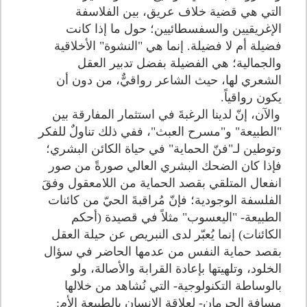
التي هي قضية خلاف عريق، بين الفلاسفة
الإغريقيين والسفسطائيين؛ حول ما إذا كانت
فضيلة أم لا فضيلة. إنما هي "النشوة" الأخلاقية
والجمالية؛ هي الفضيلة بفضل تدبير العقل
الشعري لها، حيث الشاعر رواقيٌّ، من دون أن
يكون رواقياً.
والآن، إنّ لدينا الرغبةَ في استثمار المفارقة بين
"الطبيعة" و"مسرح العبث"، ففي ذلك تناولٌ للفكر
وتوطين لـ"فنّ الحماية" في حياة الكائن البشري؛
فإذا كان الضحك البشري العالي صورةً من صور
انفعال المتلقي بقصد الحماية من اللامعقول وفقَ
الفلسفة الوجودية؛ فإنّ مُراقبةَ الحيّ من كائنات
الطبيعة- "اليعسوب" مثلاً في قصيدة (أحكم
الكائنات) إنما يُعبّر لدى النبريص عن حيلة العقل
بقصد حماية النفس من عدمها الحاضر في سؤال
الخلود، وتلهيتها بإعادة القرابة والأصالة، ولو
بالوساطة التكنولوجية- التي نُشاهد من خلالها
مسافة الحرمان- لعلاقة الإنسان بالطبيعة الأم: