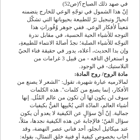
في صهد ذلك الصباح؟(ص52)
إنّ هذا الشمول في توجّهِ الوعي للخارج يتضمنه
انحيازٌ وتبجيل ثرّ للطبيعة بحيوياتها التي تشكّل
مَعيناً لأفكار الوعي. ففي جوهر وُفُوراتِ هذا
التوجه للأشياء الحية الحسية، في مقابل ندرة
التوجّه للأشياء الصلبة؛ نجدُ أصالةَ الانتماء للطبيعةِ،
وإن بدا الحديث، أعلاه، يدور في حقيقة فناء الحيّ
و استغراق التافه - من قبيل 3 غرامات من
البلاستيك- في الوجود.
مادة الروح/ روح المادة:
لمالارميه عبارة شهيرة، تقول: "الشعر لا يصنع من
الأفكار، إنما يصنع من كلمات". هذه الكلمات
سوف لن يكون لها أن تكون من عالم المُثُل. إنها
أشياء العالم، المادّة التي يُحْييِها الفنُّ بكيفيات
جمالية. إنّ أيّ سؤالٍ عن الكيفية لا يعدو أن يكون
سؤال الفنّ؛ فالإجابة عن هذه الكيفية نجدها، مثلاً،
عند ميكائيل أنجلو، أحد فناني عصر النهضة، وقد
أجاب بخصوص كيفية أو فنية خلق التمثال، بقوله: