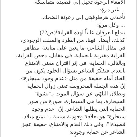
الأمعاء الرخوة تحيل إلى قصيدة متماسكة.
... غير مرةٍ:
تأخذني هرطوقيتي إلى رعونة الضحك.
... وكل مرةٍ:
يندلع العرفان عالياً لهذه القرابة!(ص72)
كذلك، أيضاً، فهنا، من الطرد والسلب الوجودي،
في مقال الشاعر، ما يعين على متابعة مظاهر
القرابة مقترنة بالحماية. في مقابل، دحض القرابة،
وبالتالي، الحماية، في إثر اقتران معنى الامتناع
بالعدم. فتفكّرُ الشاعر بسؤال الخلود يكون من
الغباء أمام حقيقة من مثل <عدم وجود سيجارة>.
إنّ هذه الجملة المحروسة تعنى زوال الحماية
وبطلان التلهّي عن سؤال الموت بـ"نشوة"
السيجارة، بما هي السيجارة، صورة من صور
الحماية التي يطلبها الشاعر. إنّ "عدم وجود
سيجارة" هو بعلاقة وجودية سببية بـ" يمنع ميلاد
قصيدة!"، وفي ذلك العدم والامتناع، حقيقة عجز
الشاعر عن حماية وجوده: