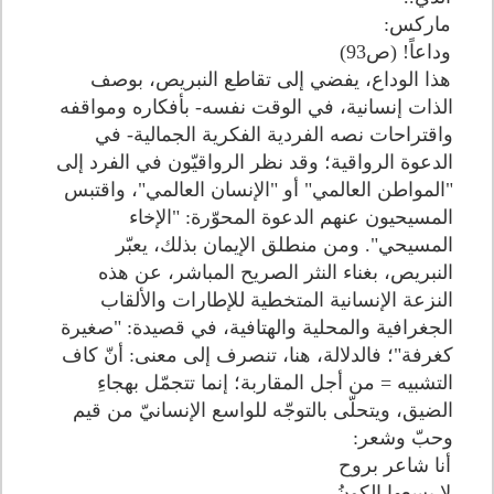
ماركس:
وداعاً! (ص93)
هذا الوداع، يفضي إلى تقاطع النبريص، بوصف
الذات إنسانية، في الوقت نفسه- بأفكاره ومواقفه
واقتراحات نصه الفردية الفكرية الجمالية- في
الدعوة الرواقية؛ وقد نظر الرواقيّون في الفرد إلى
"المواطن العالمي" أو "الإنسان العالمي"، واقتبس
المسيحيون عنهم الدعوة المحوّرة: "الإخاء
المسيحي". ومن منطلق الإيمان بذلك، يعبّر
النبريص، بغناء النثر الصريح المباشر، عن هذه
النزعة الإنسانية المتخطية للإطارات والألقاب
الجغرافية والمحلية والهتافية، في قصيدة: "صغيرة
كغرفة"؛ فالدلالة، هنا، تنصرف إلى معنى: أنّ كاف
التشبيه = من أجل المقاربة؛ إنما تتجمّل بهجاءِ
الضيق، ويتحلّى بالتوجّه للواسع الإنسانيّ من قيم
وحبّ وشعر:
أنا شاعر بروح
لا يسعها الكونُ