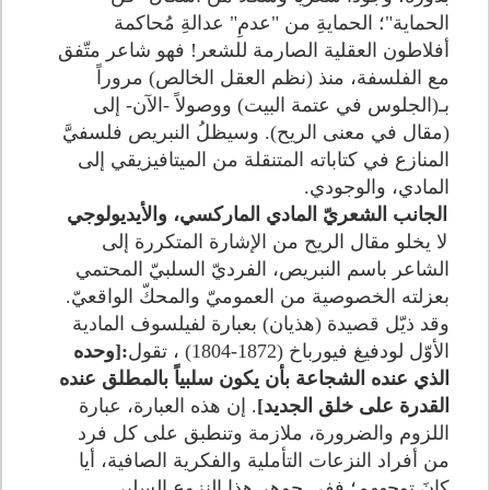
الحماية"؛ الحمايةِ من "عدمِ" عدالةِ مُحاكمة
أفلاطون العقلية الصارمة للشعر! فهو شاعر متّفق
مع الفلسفة، منذ (نظم العقل الخالص) مروراً
بـ(الجلوس في عتمة البيت) ووصولاً -الآن- إلى
(مقال في معنى الريح). وسيظلُ النبريص فلسفيَّ
المنازع في كتاباته المتنقلة من الميتافيزيقي إلى
المادي، والوجودي.
الجانب الشعريّ المادي الماركسي، والأيديولوجي
لا يخلو مقال الريح من الإشارة المتكررة إلى
الشاعر باسم النبريص، الفرديّ السلبيّ المحتمي
بعزلته الخصوصية من العموميّ والمحكّ الواقعيّ.
وقد ذيّل قصيدة (هذيان) بعبارة لفيلسوف المادية
الأوّل لودفيغ فيورباخ (1872-1804) ، تقول
:[وحده
الذي عنده الشجاعة بأن يكون سلبياً بالمطلق عنده
القدرة على خلق الجديد]
. إن هذه العبارة، عبارة
اللزوم والضرورة، ملازمة وتنطبق على كل فرد
من أفراد النزعات التأملية والفكرية الصافية، أيا
كانَ توجههم؛ ففي جوهر هذا النزوع السلبي