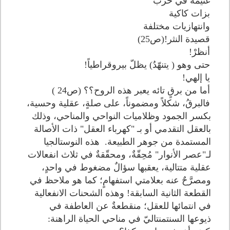
غنيمة في حرب
بزات كاكية
وانتهازيات مختلفة
قصيدة النثر!(ص25)
أنظرْ!
حتى وهو ( يتنهّدُ) يظلّ بيروقراطياً!
يا إلهي!
أما من برقٍ تائه يعبر هذه الروح؟؟ (ص24 )
فالبرقُ، شكلاً ومضموناً، على صلةٍ، عقلية وحسية،
بكسر الجمود وظلاميات النواحي والمناحي، وذلك
بالعقل التقدمي أو بـ "كهرباء العقل" ذات الأصالة
المستمدة من جوهر الطبيعة. هذه النوستالجيا
لـ"عصر الأنوار" مُحِقّةٌ، ومحقّقةٌ في ثلاث انفعالات
عقلية متتالية، يعقبها سؤالٌ مضغوط في واحدٍ،
ومصرَّحٌ عنه بعلامتي استفهامٍ؛ كما هو ملاحظ في
القطعة الثانية السابقة! وهذه الشحنات الانفعالية
في انتمائها للعقل؛ منقطعةٌ عن العاطفة في
ذيوعها السنتمنتاليّ في مناحي الحياة الراهنة: