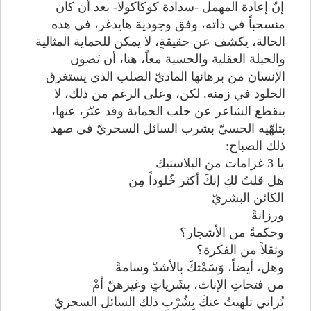
إنّ إعادة المهمل -سدادة كوكاكولا- بعد أن كان
منسحباً في ذاته، وفق وجودية هايدغر، في هذه
الحالة، يكشف عن حقيقةٍ، لا يمكن للحماية المثالية
والحيلة العقلية والحسية معاً، هنا، أن تَصون
الإنسان من برهانها الماديّ الصلب الذي يستغرق
الخلود في زمنه. لكن، وعلى الرغم من ذلك، لا
ينقطع الشاعر عن جلب الحماية وقد عبّرَ، عنها،
بتلهّيه الحسيّ بشرب السائل السحريّ في صهد
ذلك الصباح:
يا 3 غرامات من البلاستيك
هل قلتُ لكِ إنكَ أكثر خُلوداً مِن
الكائن البشريّ
ورزانةً
وحكمةً من الأشجار؟
وثقلاً من الفكرة؟
وهل، أيضاً، وَسَمْتكَ بالأشدّ وسامةً
من فتحاتِ الإناث، بشَرياتٍ وغيرهنّ أمْ
تُراني تلهيتُ عنكَ بِشُرْبِ ذلك السائل السحريّ