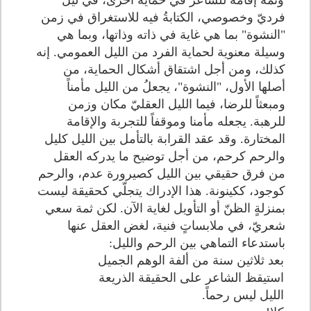
وثمة إقامة للشاعر في حماية أخرى، في ليل
فرديّ وخصوصي، الكتابةُ فيه للاستغراق في زمن
"النشوة" بما هي غاية في ذاته وذاتها، وبما هي
وسيلة معنوية لحماية الفرد من الليل العمومي. إنه
كذلك، ومن أجل اشتقاق أشكال الحماية، من
أصلها الأول، "النشوة"، يجعلُ من الليل مأمناً
ومبعثاً للرضا، فيما الليل العقليّ مكان وزمن
للرهبة. يجعله مأمنا وموقفاً للتجربة والإقامة
المختارة. وقد عقد القرابة بالتأمل بين الليل كليل
والرحم كرحم، من أجل توضيح ما يدركه العقل
من فرق حقيقي بين الليل كصيرورة عدم، والرحم
كوجود، ككينونة. هذا الإدراك يتجلّي كحقيقة ليست
بمنزلةٍ الظنّ أو التأويل لغاية الآن. لكن ثمة سعي
شعريّ، في ملابساتٍ فنية، لغض العقل عنها
باستدعاء التماهي بين الرحم والليل:
بعد ثلاثين سنة من ألفة الوهم الجميل
استيقظ الشاعر على الحقيقة الذريعة
الليل ليس رحماً.