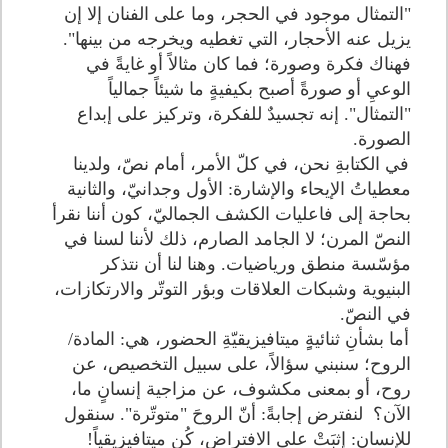
"التمثال موجود في الحجر، وما على الفنان إلا إن
يزيل عنه الأحجار، التي تغطيه ويخرجه من بينها".
فهناك فكرة وصورة؛ فما كان مثالاً أو غايةً في
الوعيِ أو صورةً أصبح بكيفيةٍ ما شيئاً جمالياً
"التمثال". إنه تجسيدٌ للفكرة، وتركيز على إبداع
الصورة.
في الكتابةِ نحن، في كلّ الأمر، أمام نصّ، ولدينا
معطياتُ الإيحاء والإشارة: الأول وجدانيّ، والثانية
بحاجة إلى فاعليات الكشف الجماليّ، كون أننا نقرأ
النصّ المرن؛ لا الجامد الصارم، ذلك لأننا لسنا في
مؤسّسة منطق ورياضيات. وهنا لنا أن نتذكر
البنيوية وشبكات العلاقات وبؤر التوتّر والارتكازات،
في النصّ.
أما بشأنِ ثنائيةٍِ ميتافيزيقيّةِ الحضور، هي: المادة/
الروح؛ سنبني سؤالاً، على سبيل التخصيص، عن
روح، أو بمعنى مكشوف، عن مزاجية إنسانٍ ما،
الآن؟ لنفترض إجابةً: أنّ الروحَ "متوتّرة". سنقول
للإنسان: إثبَتْ على الافتراض، كُن ميتافيزيقياً!