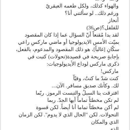
والهواء كذلك، ولكل طعمه العبقريّ
ورغم ذلك.. لو سألتني أنا؟
أنحاز
للفلفل؟(ص36)
لقد بدا مُقنعاً أنّ السؤال عما إذا كان المقصود
بميّت الأمس الايديولوجيا أو ماضي ماركسِ راعي
سكّانِ [غالباً]، هو ذلك المقصود والمدعوم، بالفعل،
بإجابةٍ صريحة في قصيدة(تحولات) كتبت في
ذكرى ماركس لوداع الأيديولوجيات:
ماركس!
كنت شدّ ما كنتُ، وفيّاً
لك. وكأنك صديق مسافر. الآن...
افترقت بنا السبلُ والتبست الرموز. ربّما
لم تكن مخطئاً تماماً أيها الجدّ. ربما
لم أكن مخطئاً تماما أنا أيضاً. لكن قسوة
التحولات. لكن "الحال الذي لا يدوم". لكن الزمان
الذي والمكان
الذي..