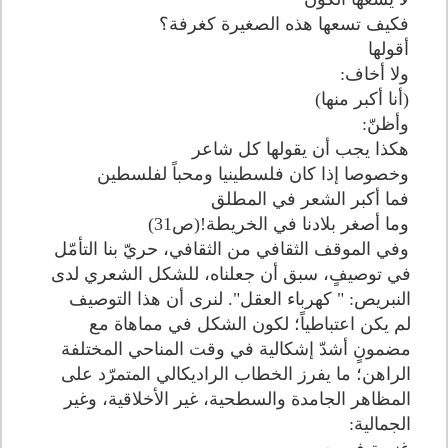
فكيف تسعها هذه الصغيرة كغرفة؟
أقولها
ولا أخاف:
(أنا أكبر منها)
وأظنّ:
هكذا يجب أن يقولها كل شاعر
وخصوصا إذا كان فلسطينيا ومحباً لفلسطين
فما أكبر الشعر في المطلق
وما أصغر بلادنا في الخريطة!(ص31)
وفي الموقف الثقافي من الثقافي، حريّ بنا التأمّل
في توصيفٍ، سبق أن جعلناه، للشكل الشعري لدى
النبريص: " كهرباء العقل". لنرى أن هذا التوصيف
لم يكن اعتباطياً؛ لكون الشكل في مماهاة مع
مضمونٍ أشدّ إشكالية في وقت المناحي المختلفة
الراهن؛ ما يفرز الخطاب الراديكالي المتمرّد على
المظاهر الجامدة والسطحية، غير الأخلاقية، وغير
الجمالية: