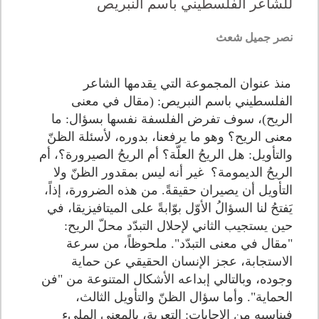
للشاعر الفلسطيني باسم النبريص
نصر جميل شعث
منذ عنوان المجموعة التي يقدمها الشاعر
الفلسطيني باسم النبريص: (مقال في معنى
الريح)، سوف تفرض الفلسفة نفسها بسؤال: ما
معنى الريح؟ وهو ما يرفعنا، بدوره، لأسئلة الظنّ
والتأويل: هل الريحُ العلّة؟ أم الريحُ الصيرورة؟، أم
الريحُ الديمومة؟ غير أنه ليس بمقدور الظنّ ولا
التأويل أن يصيران حقيقةً. من هذه الضرورة، إذاً،
يَفتحُ لنا السؤالُ الأوّل بوّابةً على الميتافيزيقا، في
حين يستجيب الثاني لإحلال التبدّد محلّ الريح:
"مقال في معنى التبدّد". ملحوظاً، من سرعة
الاستجابة، عجز الإنسان الحقيقي عن حماية
وجوده، وبالتالي إبداعه الأشكال المتنوعة من "فن
الحماية". وأما سؤال الظنّ والتأويل الثالث،
فيناسبه من الإجابات: التعرية، بالمعنى المليء