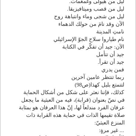
ليل من هيولى وغمغمات.
ليل من قصب وميتافيزيقا.
ليل من شجى وماء وانتباهة روح
الآن وقد نامَ من حولك الدهماء
نامتِ المدينة
نام طياروا سلاح الجوّ الإسرائيلي
الآن: جيد أن تفكّر في الكتابة
جيد أن تتأمل
جيد أن تقرأ.
فمن يدري
ربما تنتظر عامين آخرين
لتتمتع بليل كهذا(ص98)
كذلك، فإننا نعثر على شكل من أشكال الحماية
في نصّ بعنوان (قرابة)، فيه من العبثية ما يجعل
عرفان الفرد مندلعاً لها، إنّ هذا العرفان هو بمثابة
صلاة تقيمها الذات في حماية هذه القرابة ذات
المنزع العبثيّ:
... غير مرةٍ: