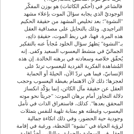
فالشاعر في (أحكم الكائنات) هو بوزن المفكّر
الوجوديّ الذي يجابه سؤالَ الموت بإعلاء مشهد
"النشوة"؛ بعد تخليص المشهد من حقيقة الحكيم
التراجيدي. وذلك بالتحايل على مصداقية العقل
هذه المرة. فهنا، في ربط الموت، حقيقةِ ذاتِهِ،
بـ"النشوة" يَظهرُ سؤال الخلود مُجاباً عنه بالتفكير
الجماليّ في منشط اليعسوب السعيد وكفى. إنه
يُحقّق خلاصه وسعادته في برهته الخالدة. إن هذه
المُشاهدة الفكرية الفردية لليعسوب ترتدّ على
الإنسانيّ، فيما هي تردّ الآن، الحيلةَ أو الحماية
لعجزها؛ ذلك لأن الاهتمام بغبطة اليعسوب وحجب
العقل عن حقيقة مآل الكائن، إنما يؤكّد انكسارَ
دلالة التجاوز أمام برهان الموت: "جريئاً نحو موته
المحقق بعدها". كذلك، فاستغراق الذات في تأمل
اليعسوب وغبطته هو بمثابة تلهية للنفس بتمثلات
وجودية حية الحضور، وفي ذلك اتكاءة جمالية
لرؤية الحياة في "نشوة" اللحظة، ورغبة في إقامة
العقل في السعادة والحماية، وبالتالي، أخذُ إقامةِ