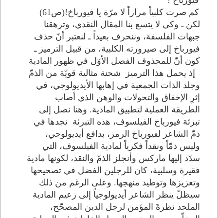
فيورباخ !
كم صرت كلبياً مراراً لا مرّة يا فيورباخ!(ص61)
لكن ـ وكي لا يتسع بنا المقال النقدي، وترهقنا
جبهات الفلسفة، وننحرف بعيداً ـ لنعتبر أنّ حذف
فيورباخ إلى صيرورته الكلبية، من قبيل الترميز ـ
كون أنّ للمحذوف الفضل الأوّل في ظهور المادية
إذ يحمل هذا الترميز شحنة مثالية قويّة من الذمّ
وجلد الذات الجمعية في إهابها الأيديولوجي، في
إثرِ الإخفاق والتحولات والوهن الذي أصاب
الطريقة العملية لتطبيق المادية. وهنا نصل إلى
تبرئة فيورباخ الفيلسوف، هذه التبرئة نجدها في
ذمّ الشاعر لفيورباخ الرمز، بدافع أيديولوجي،
وليس ذمّاً ونقداً فكرياً لمادية الفيلسوف، التي
سدّد إليها ماركس وأنجلز الذمّ والنقد، لكونها مادية
فقيرة وسلبية، كان للرجلين الفضل في تصحيحها
وتعزيزها وتوطيد منهجها. وعلى الرغم من ذلك
سيظلّ ينظر الشاعر أيديولوجياً إلى زعيم المادية
الملحد نظرةَ المؤمن لرجل الدين المصحّح،