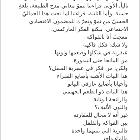
تالياً، الأولى قراءتنا لنموّ معاني مدح الطبيعة، بلغةٍ
حسية. وأما الثانية، قراءتنا لما تحت هذا الجماليّ
الحسيّ من نموّ وتحرّك للمضمون الاقتصادي
الاجتماعي، بلكنةِ الفكر الماركسي:
معجبٌ أنا بالفواكه
ولا شك: فكل فاكهة
عبقرية في شكلها وطعمها ولونها
من المانجا حتى البندورة.
ولكن: من فكر في عبقرية الفلفل؟
هذا النبات الأشبه بأصابع الفقراء
وأحيانا بأصابع عازفي البيانو
هذا النبات ذو الطعم الجهنمي
والرائحة الوثابة
واللون الأليف؟
غير أنه لا مجال للمقارنة
بين الفواكه والفلفل
فالتربة التي تنبتهما واحدة
والماء واحد