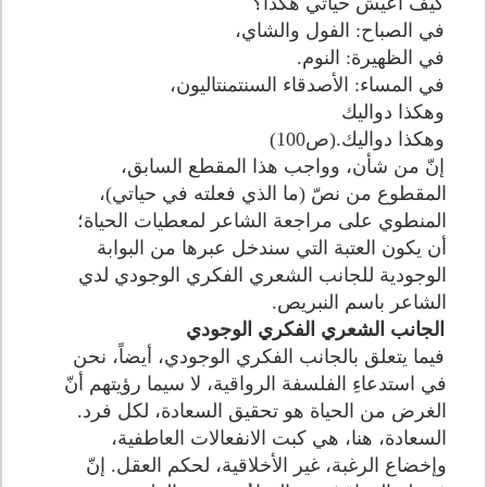
كيف أعيش حياتي هكذا؟
في الصباح: الفول والشاي،
في الظهيرة: النوم.
في المساء: الأصدقاء السنتمنتاليون،
وهكذا دواليك
وهكذا دواليك.(ص100)
إنّ من شأن، وواجب هذا المقطع السابق،
المقطوع من نصّ (ما الذي فعلته في حياتي)،
المنطوي على مراجعة الشاعر لمعطيات الحياة؛
أن يكون العتبة التي سندخل عبرها من البوابة
الوجودية للجانب الشعري الفكري الوجودي لدي
الشاعر باسم النبريص.
الجانب الشعري الفكري الوجودي
فيما يتعلق بالجانب الفكري الوجودي، أيضاً، نحن
في استدعاءِ الفلسفة الرواقية، لا سيما رؤيتهم أنّ
الغرض من الحياة هو تحقيق السعادة، لكل فرد.
السعادة، هنا، هي كبت الانفعالات العاطفية،
وإخضاع الرغبة، غير الأخلاقية، لحكم العقل. إنّ