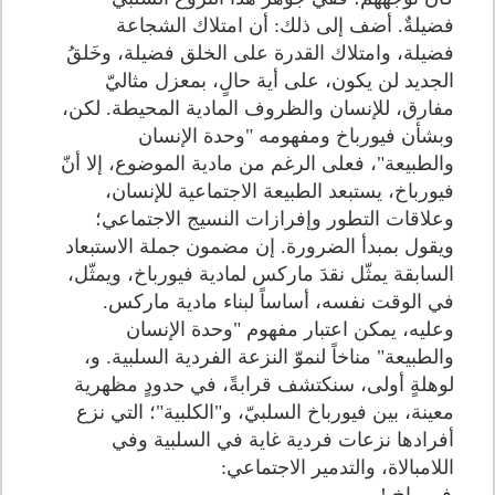
فضيلةٌ. أضف إلى ذلك: أن امتلاك الشجاعة
فضيلة، وامتلاك القدرة على الخلق فضيلة، وخَلقُ
الجديد لن يكون، على أية حالٍ، بمعزل مثاليّ
مفارق، للإنسان والظروف المادية المحيطة. لكن،
وبشأن فيورباخ ومفهومه "وحدة الإنسان
والطبيعة"، فعلى الرغم من مادية الموضوع، إلا أنّ
فيورباخ، يستبعد الطبيعة الاجتماعية للإنسان،
وعلاقات التطور وإفرازات النسيج الاجتماعي؛
ويقول بمبدأ الضرورة. إن مضمون جملة الاستبعاد
السابقة يمثّل نقدَ ماركس لمادية فيورباخ، ويمثّل،
في الوقت نفسه، أساساً لبناء مادية ماركس.
وعليه، يمكن اعتبار مفهوم "وحدة الإنسان
والطبيعة" مناخاً لنموّ النزعة الفردية السلبية. و،
لوهلةٍ أولى، سنكتشف قرابةً، في حدودٍ مظهرية
معينة، بين فيورباخ السلبيّ، و"الكلبية"؛ التي نزع
أفرادها نزعات فردية غاية في السلبية وفي
اللامبالاة، والتدمير الاجتماعي: