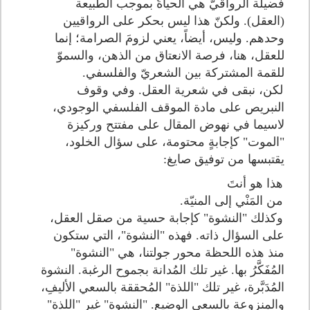
فضيلة الرواقيّ هي الحياةُ بموجب الطبيعة
(العقل). ولكنّ هذا ليس بحكر على الرواقيين
وحدهم. وليس، أيضاً، يعني لزومَ الصرامة؛ إنما
للعقل، هنا، فرصة الانعتاق من الذهن، والسموّ
للقمة المشتركة بين الشعريّ والفلسفي.
لكن، نبقى في شعرية العقل. وفي وقوف
النبريص على مادة الموقف الفلسفي الوجودي،
لاسيما في نهوض المقال على مفتتح وركيزة
"الموت" كإجابةٍ محتومة، على سؤال الخلود،
يقتبسها من توفيق صايغ:
هذا هو أنتَ
من المَنْي إلى المنيّة.
وكذلك "النشوة" كإجابة حسية من صقل العقل،
على السؤال ذاته. فهذه "النشوة"، التي ستكون
منذ هذه اللحظة محور جولتنا، هي "النشوة"
المُفَكَّرُ بها. غير تلك المُدانة بجموح الرغبة. النشوة
المُدَبَّرة، غير تلك "اللذة" المُحققة بالسعي الأليفِ،
والمنزوعة بالسعي الوضيع. "النشوة" غير "اللذة"