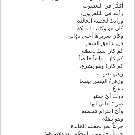
أفكّر في اليعسوب
رأيته في التلفزيون،
ورأيتُ لحظته الخالدة
كان هو وكانت الملكة
وكان سريرها أعلى ذؤابةٍ
في شاهق الشجر،
كم كان سيدَ لحظته
كم كان رواقياً خالصاً
كم كان! وهو يشرع..
وهي تعنو له،
وزهرةُ الجنس بينهما
تتفتحُ
ياربّ أيّ حَسَدٍ
ضرَبَ قلبي آنها
وأيّ احترام مَحضته
وهو يتقدّم
جريئاً نحو لحظته الخالدة
جريئاً نحو موتهِ المحقّق بعدها(ص46)