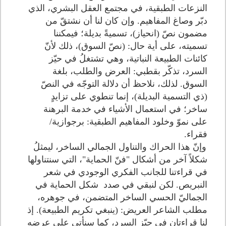
النزعات الطبقية، في مجتمع العقل البشري، الذي
دبّر وصاغ المفاهيم. وإن كان لنا أن نشتقّ من
مضمون نصّ (انحياز)، تسميةً بديلة؛ فيمكننا
تسميته، على أية حال: (نصّ السوق)، ذلك لأنّ
كائنات الطبيعة النباتية، وهي تشتغلُ في حيّز
السرد، تذكّر بقطبي: العرض والطلب، بلغة
السوق. لذلك، نلاحظ أن دلالة التوجّه في النصّ
(ذي التسمية البديلة)، إنما تنطوي على تزايدٍ
ساخر؛ في استعمال الأشياء في خدمة البرهنة
على نموّ وخلود المفاهيم الطبقية: برجوازية/
فقراء.
وإنّ هذا الحراك والتناول الجمالي الساخر، ليمثلُ
شكلاً آخر من أشكال "فنّ الحماية"، التي سنتناولها
في قراءتنا للجانب الفكري الوجودي في شعر
النبريص. لكن لنبقي في صدد شكل الحماية في
الجماليّ الحسي الساخر المتضمن، في جوهره،
مطلب الشاعر العريض: (ينبغي تكريم الطبيعة). إذ
لنا قراءتان في حيّز السرد، كما سنأتي على عرضه