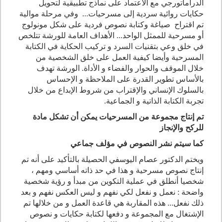
الدراماتورجي مع الاعتماد على نماذج تطبيقية لتحويل
حكايات روائية سردية إلى مسرحيات... وفي مرحلة موالية
تم اقتراح صياغة وكتابة نصوص فردية على شكل مونولوج
أو مسرحية للممثل الواحد... الأهداف العامة للورشة تتلخص
في خلق وعي بتقنيات السرد و تركيب الحكاية في الكتابة
المسرحية وأيضا كيفية العمل على خلق الشخصية من
خلال الموقف والحوار والفضاء و الأداة. الورشة تهدف
بالأساس تطوير القدرة على الملاحظة و الإحساس
بالسلوك الإنساني والإقتراب من شروط الإبداع من خلال
تجربة الكتابة الذاتية و الجماعية.
تم إنتاج مجموعة من المسرحيات يمكن أن تشكل مادة
للركح والإنجاز
كما سيتم نشر النصوص في مؤلف جماعي
ويختم الدكتور عصام اليوسفي الحصيلة بالتأكيد على أنه تم
إنتاج نصوص مسرحية و هذا في حد ذاته أساسي ومهم ،
شخصيا أنطلق في عملية التكوين من مبدأ و رؤية شخصية
واضحة : نعمل و نفعل لكي نفهم و ليس العكس نفهم و بعد
ذلك نفعل... هذه المقاربة هي قاعدة العمل و من خلالها تم
الإشتغال مع المجموعة و دفعها لكتابة حكايات و نصوص