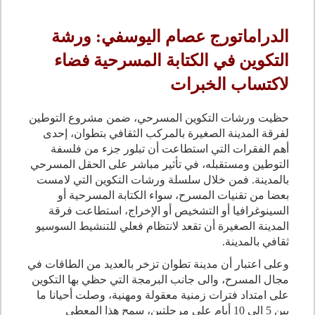
الدراماتورج عصام اليوسفي: ورشة
التكوين في الكتابة المسرحية فضاء
لاكتساب الخبرات
حظيت ورشات التكوين المسرحي، ضمن مشروع التوطين
لفرقة المدينة الصغيرة بالمركب الثقافي بتطوان، إحدى
أهم الفقرات التي استطاعت أن تبلور جزء من فلسفة
التوطين ومستقبله، في تأثير مباشر على الحقل المسرحي
بالمدينة. فمن خلال سلسلة ورشات التكوين التي لامست
بعضا من تقنيات المسرح، سواء الكتابة المسرحية أو
السينوغرافيا أو التشخيص أو الإخراج، استطاعت فرقة
المدينة الصغيرة أن تقعد لانتظام فعلي للتنشيط السوسيو
ثقافي بالمدينة.
وعلى اعتبار أن مدينة تطوان تزخر بالعديد من الطاقات في
مجال المسرح، والى جانب البرمجة التي حظي بها التكوين
على امتداد فترات زمنية معقولة ومهنية، وصلت أحيانا ما
بين 5 الى 10 أيام على مرحلتين، سمح هذا المعطى