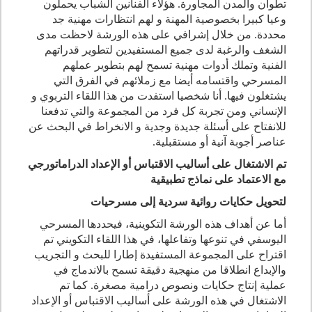
تطوان والمدن المجاورة. هؤلاء الفنانين الشباب يحملون
وعيا كبيرا بخصوصية المهنة و لهم انتظارات مهنية جد
محددة. من خلال إشرافي على هذه الورشة لاحظت مدى
الشغف والرغبة لدى جميع المستفيدين لتطوير قدراتهم
الفنية وتملك أدوات مهنية تسمح لهم بتطوير عملهم
المسرحي واقتسامه أيضا مع زملائهم في الفرق التي
يشتغلون فيها. أنا شخصيا استفدت من هذا اللقاء التربوي و
الإنساني ومن تجربة كل فرد من المجموعة والتي تدفعنا
للانفتاح على أسئلة جديدة وجدية و الانخراط في البحث عن
عناصر أجوبة آنية أو مستقبلية.
تم الاشتغال على أساليب الاقتباس أو الإعداد الدراماتورجي
مع الاعتماد على نماذج تطبيقية
لتحويل حكايات روائية سردية إلى مسرحيات
أما عن أهداف هذه الورشة التكوينية، فيحددها المسرحي
اليوسفي في تنوعها وتفاعلها، في هذا اللقاء التكويني تم
اقتراح على المجموعة المستفيدة إطارا للبحث و التجريب
والإبداع انطلاقا من منهجية دقيقة تسمح بالاندماج في
عملية إنتاج حكايات ونصوص درامية مصغرة. كما تم
الاشتغال في هذه الورشة على أساليب الاقتباس أو الإعداد