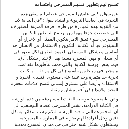
تسمح لهم بتطوير عملهم المسرحي واقتسامه
عن سؤال كيف عايش المسرحي عصام اليوسفي هذه
التجربة في أبعادها التربوية والفنية، يقول: "في البداية لابد
من التنويه بهذه المبادرة من طرف فرقة المدينة الصغيرة و
التي خصصت جزءا مهما من برنامج التوطين للتكوين
المسرحي سواء تعلق الأمر بتكوين الممثل أو الإخراج أو
السينوغرافيا أو الكتابة. التكوين و الاستثمار في الإنسان هو
أساسي و يشكل بالنسبة لي العمود الفقري لكل تطور في
أي ميدان و مهن المسرح معنية بهذا الإختيار بشكل أدق.
فيما يخص ورشة الكتابة والتي قمت بتأطيرها فقد تمت
برمجتها فى مرحلتين - أسبوع في كل مرحلة – و كانت
تجربة جد مثمرة وجد غنية على مستوى اقتسام الخبرة و
الاستفادة و أيضا على مستوى إنساني لنسج علاقات محفزة
للبحث والإبداع في أفق مشاريع مقبلة.
وعن طبيعة وخصوصية الفئات المستهدفة من هذه الورشة
في الكتابة الدرامية، يشير المسرحي عصام اليوسفي، الى
أن المجموعة التي تابعت الورشة التكوينية تم انتقائها بشكل
دقيق وجل أفرادها لهم تجربة في الممارسة المسرحية
ويشتغلون بشكل شبه احترافي في ميدان المسرح بمدينة