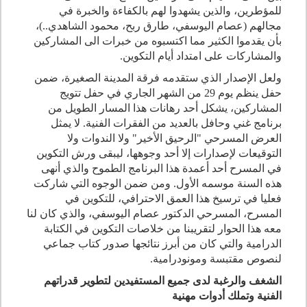
للمؤطرين، والذين يشهدوا لهم بالكفاءة والخبرة في
مجالهم (عصام اليوسفي، طارق ربح، محمود الشاهدي..)،
بأن يقدموا الكثير مما اكتسبوه من خبرات الى المشاركين
والمشاركات على امتداد أيام التكوين.
ولعل الإصدار الذي ستقدمه فرقة المدينة الصغيرة، ضمن
حفل ينظم يوم 29 من الشهر الجاري في حفل تتويج
المشاركين، يشكل أحد رهانات هذا المسار الطويل من
برنامج غني وحافل بالعديد من الفقرات الفنية. لا يمثل
العرض المسرحي "الرحيق الأخير" ولا الندوات ولا
التوقيعات لإصدارات إلا أحد وجوهها، ليبقى ورش التكوين
في المسرح أحد أعمدة هذا البرنامج الطموح والذي أنهى
هذه السنة موسمه الأول. ومن ضمن الوجوه التي شاركت
فعليا في ترسيخ هذا العمق الاحترافي، للتكوين في
المسرح، المسرحي الدكتور عصام اليوسفي، والذي كان لنا
معه هذا الحوار لتقريبنا من خلاصات التكوين في الكتابة
الدرامية والتي كان من أبرز نتائجها صدور كتاب جماعي
لنصوص مقتبسة ومونودرامية.
الشغف والرغبة لدى جميع المستفيدين لتطوير قدراتهم
الفنية وتملك أدوات مهنية