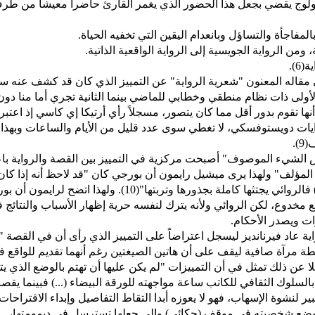
ونولوج يقضي بجعل هذا الحضور الذي يغمر القارئ حاضراً معيشاً من طر
المفاجأة والتساؤل وبانعدام اليقين التي تخفيه الحياة.
، ومن الرواية الجويسية إلى الرواية الواقعية الذاتية.
6).
 فيرنانديز ما لبث أن تراجع في سنة 1929 في مقاله المعنون "شعرية الرواية" عن التمييز الذي كان قد كشف عنه 
 كون الأولى ذات نظام منطقي وخطابي للماضي بينما الثانية تجري أما منا دون
صية المدة أنها تقوم بدور أقل مما كان يتصور، مسجلاً رأي أرتيكا إي كاسي إذ اعتبر
وايات دويستوفسكي، لا تغطي سوى عدد قليل من الأيام والساعات وبهذا 
).
س الشيء الموصوف" أصبحت مركزية في التمييز بين القصة والرواية باع
 المؤلف" ولهذا يرى ميشيل رايمون أن بورجي كان "قد لاحظ أنه إذا كان
كاتب القصة القصيرة يقطف غصناً واحداً (من النبتة) فالروائي يجتثها كاملة بجذورها وتربتها"(10). ولهذا اتضح ل
مخدوع، لكن الروائي ولأنه يترك لنفسه حرية إظهار الأسباب والنتائج 
ات ويصدر الأحكام.
ية عاد فيرنانديز ليسجل اعتراضاً على التمييز الذي رأى أن في القصة "
ة مرآة صافية ليقف على أن هاتين الصيغتين رغم أنهما تقديم للواقع ف
ا عن ذلك تمثل في أن التمييزات "لم يكن عليها أن تهتم بالوضع الذي يت
م بالسلوك الثقافي للكاتب ساعة مواجهته للورقة البيضاء (...) فبينما يقص
ر لنشوة الإسهاب، فهو لا يعوزه أبدا التقاط التفاصيل وإبداء الاقتراحات
 بوضع شخصيته في موقف (حكائي) والى جعلها تسترسل في ديمومتها،