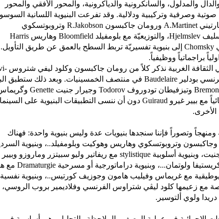
الدال والمدلول، والسانكرونية والدياكرونية، والمحور الأفقي والمحور
ن صوتية وصرفية وتركيبية ودلالية. وقد تفرعت البنيوية اللسانية السوسو
ارتيني
A.Martinet
ورومان جاكبسون
R.Jakobson
وتروبوتسكوي
مسليف
Hjelmslev
، والتوزيعيّة مع بلومفيلد
Bloomfield
وهاريس
Harris
ي
Chomsky
إلى بنيوية تفسيريّة تربط السطح بالعمق عن طريق التأويل.
ياً براجماتياً ووظيفياً.
ي الثقافة الغربية نذكر كلاً من رومان جاكبسون وكلود ليفي شتروس
vi-
رنسي بودلير
Baudelaire
في منتصف الخمسينيات. وبعد ذلك ستطبق البن
Bremon
وتيزفيطان تودوروف
Todorov
وجيرار جنيت
Genette
وگريماس
ياً مع بيير غيرو
Guiraud
دون أن ننسى التطبيقات البنيوية على السينما
الأخرى.
بة ومنهجاً وتصوراً فإننا سنجدها بنيويات عدة وليس بنيوية واحدة: فهناك
 وجاكبسون وتروبوتسكوي وهاريس وهوكيت وبلومفيلد..، وبنيوية السردي
نيت، وبنيوية أسلوبية
stylistique
مع ريفاتير وليو سبيتزر وماروزو وبيير
ريستيفا ولوتمان...، وبنيوية دراماتورجية أو مسرحية
Dramaturgie
مع هيل
سيميوطيقية مع غريماس وفيليب هامون وجوزيف كورتيس..، وبنيوية نفسية
اصة مع زعيمها كلود ليڤي شتراوس الفرنسي وفلاديمير بروب الروسي،
ريدا ولوي ألتوسير.
حات الإجرائية في عملية الوصف والملاحظة والتحليل وهي أساسية في