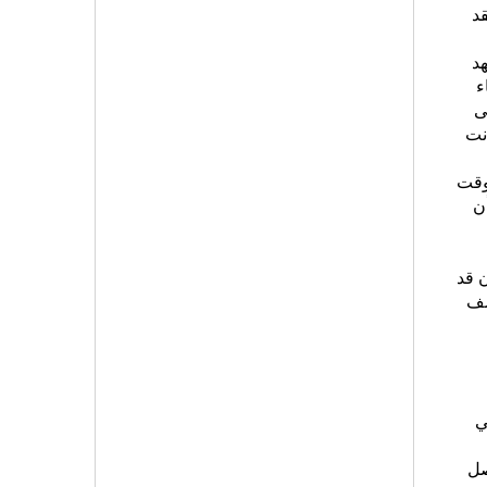
قد
د
ء
ية سنة 1911 يحيل على
نت
وقت
ن
ن قد
شف
هي
صل