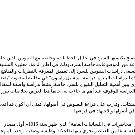
ي أصبح يكتسيها السرد في تحليل الخطابات، وخاصة مع البنيويين الذين جا
عة من الموضوعات،خاصة السرد،وذلك في إطار الدقة، معتبرة النسبية
سعى دراسات البنيويين للسرد إلى تعميق المعرفة بالنظريات والمناهج.
ذه الدراسات البنيوية دراسة "ميشيل رايمون" في مقالته المعنونة "بصد
ظري يبين أهمية التحليل البنيوي للسرد خاصة، متبعاً بدراسة واصفة للمقا
 الدراسة للوقوف عند أهم ما جاءت به، خاتماً هذا العرض بخلاصات تبرز
 الشتات، وتدرب على قراءة النصوص في أصولها، أتمنى أن أكون قد أفد
 أصولها والاجتهاد في قراءتها.
فرديناند دوسوسير "محاضرات في اللسانيات العامة" الذي ظهر سنة 1916م أول مصدر
للغة نسقاً من العناصر تجري بينها تفاعلات وظيفية وصفية. وحدد للمنهجي