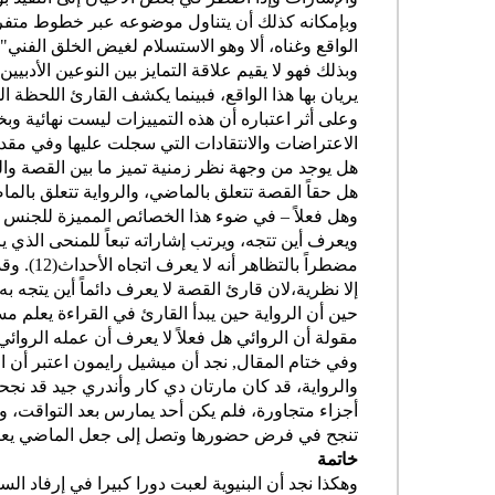
وبإمكانه كذلك أن يتناول موضوعه عبر خطوط متفرق
الواقع وغناه، ألا وهو الاستسلام لغيض الخلق الفني"(11).
وبذلك فهو لا يقيم علاقة التمايز بين النوعين الأدبيي
يريان بها هذا الواقع، فبينما يكشف القارئ اللحظ
وعلى أثر اعتباره أن هذه التمييزات ليست نهائية و
الاعتراضات والانتقادات التي سجلت عليها وفي مقدم
هل يوجد من وجهة نظر زمنية تميز ما بين القصة وال
هل حقاً القصة تتعلق بالماضي، والرواية تتعلق بالم
وهل فعلاً – في ضوء هذا الخصائص المميزة للجنس –
ويعرف أين تتجه، ويرتب إشاراته تبعاً للمنحى الذ
مضطراً 
إلا نظرية،لان قارئ القصة لا يعرف دائماً أين يتجه
حين أن الرواية حين يبدأ القارئ في القراءة يعلم مسب
مقولة أن الروائي هل فعلاً لا يعرف أن عمله الروائي
وفي ختام المقال, نجد أن ميشيل رايمون اعتبر أن ا
والرواية، قد كان مارتان دي كار وأندري جيد قد نجح
أجزاء متجاورة، فلم يكن أحد يمارس بعد التواقت، و
تنجح في فرض حضورها وتصل إلى جعل الماضي يعاش كما
خاتمة
وهكذا نجد أن البنيوية لعبت دورا كبيرا في إرفا