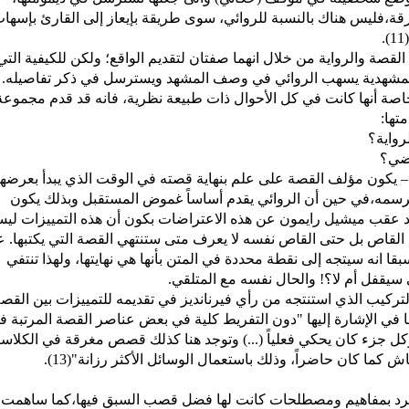
ة،فليس هناك بالنسبة للروائي، سوى طريقة بإيعاز إلى القارئ بإسها
ن القصة والرواية من خلال انهما صفتان لتقديم الواقع؛ ولكن للكيفية التي
ة المشهدية يسهب الروائي في وصف المشهد ويسترسل في ذكر تفاصيله.
بخاصة أنها كانت في كل الأحوال ذات طبيعة نظرية، فانه قد قدم مجموع
تها:
رواية؟
اضي؟
 يكون مؤلف القصة على علم بنهاية قصته في الوقت الذي يبدأ بعرضها
ي يرسمه،في حين أن الروائي يقدم أساساً غموض المستقبل وبذلك يكون
بالتظاهر أنه لا يعرف اتجاه الأحداث(12). وقد عقب ميشيل رايمون عن هذه الاعتراضات بكون أن هذه التمييزات 
 به القاص بل حتى القاص نفسه لا يعرف متى ستنتهي القصة التي يكتبها. 
قا انه سيتجه إلى نقطة محددة في المتن بأنها هي نهايتها، ولهذا تنتفي
 سيقفل أم لا؟
!
والحال نفسه مع المتلقي.
لتركيب الذي استنتجه من رأي فيرنانديز في تقديمه للتمييزات بين القص
ا في الإشارة إليها "دون التفريط كلية في بعض عناصر القصة المرتبة ف
كل جزء كان يحكي فعلياً (...) وتوجد هنا كذلك قصص مغرقة في الكلاسي
 كان حاضراً، وذلك باستعمال الوسائل الأكثر رزانة"(13).
د السرد بمفاهيم ومصطلحات كانت لها فضل قصب السبق فيها،كما ساهمت