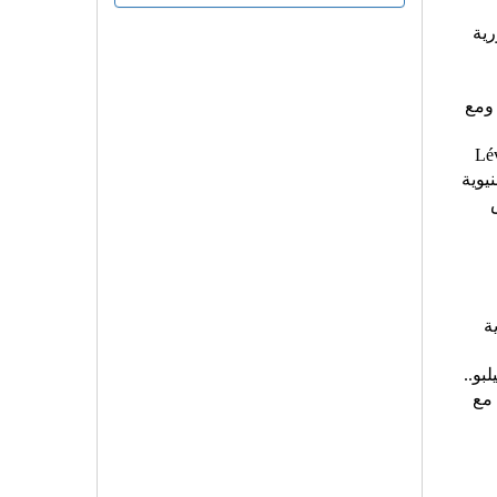
رية
 ومع
Lé
يوية
ة
بو..
 مع