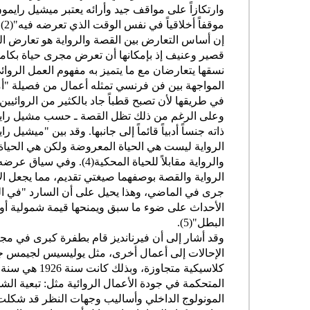
وارتكازاً على مواقف جيد وأرائه يعتبر ميشيل رايمو
موقفاً أخلاقياً في نفس الوقت الذي تعرضه فيه"(2).
إن أساس التعارض بين القصة والرواية هو تعارض ال
قصير وعنيف إذ بإمكانها أن تعرض مجرى حياة بكام
المواجهة بين فن فرنسي تمثله أعمال من فصيلة "أمي
في طريقها لأن تصبح قطباً جاد بالكثير من الروائيين ا
وعلى الرغم من ذلك تظل القصة ـ حسب مشيل رايمون
ذاته جنساً أدبياً قائماً إلى جانبها. وقد بين "ميش
الرواية ليست هي الحياة المعروضة ولكن هي الحياة 
والرواية مقابلاً للحياة 
الرواية والقصة بوصفهما صيغتي تقديم، مما يجعل الا
جرى في الماضي، وهذا يحيل على أن السارد "في ا
الأحداث على ضوء ما سبق ويمنحها قيمة شمولية أو ت
البطل"(5).
وقد أشار إلى أن فيرنانديز قام بطفرة كبرى في مج
الإحالات إلى أعمال أخرى، مثل يوليسيس لجيمس جو
كلاسيكية متجا
المتحكمة في جودة الأعمال الروائية مثل: تبعية ال
المونولوج الداخلي وأساليب وجهات النظر قد شكلت ج