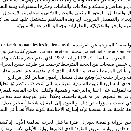
ل والعناصر والشبكة والعلاقات والثنائيات وفكرة المستويات وبنية الت
دال والمدلول والمحور التركيبي والمحور الدلالي والمجاورة والاستبدال
إيحاء، والتمفصل المزوج.. الخ. وهذه المفاهيم ستشتغل عليها فيما بعد كث
تروبولوجيا والتفكيكيّة والتداوليات وجمالية القراءة والأسلوبيّة
 والقصة" المترجم عن الفرنسية
 craise du roman des les lendemains du
naturalisme aux années 
من مجلة
«communication»
ضمن كتاب طرائق
 سلسلة 1992/1،الرباط،
1992 الذي يضم عشر مقالات،وقد
 آفاق، عدد مزدوج، 8.9/1988. في حدود خمس صفحات من الحجم المتوسط ترجمت من طرف حسن البحرا
ة 181 وقد جاء المقال مرتباً في المرتبة التاسعة من الكتاب الذي قام بتقديمه عبد الحميد عقار 
جرار جنيت (...) ويتبع مقال ميشيل رايمون مقالين لكل من أ. ج.
ى المشاريع البنيوية السردية الفرنسية التي أثثت كتاب "طرائق تحلي
ه للمؤلف على اعتباره الترجمة وأهميتها، وكذلك الحاجة الماسة للمعرف
في قراءة النصوص قراءة نقدية فاحصة، وهكذا اعتبر الترجمة مساعدة في
هي ليست مسؤولة عن ذلك. وبالعودة إلى المقال، يلاحظ أنه غير مذيل
علمية نقدية بسيطة تؤكد إشارته الأجناسية بكونه مقالاً نقدياً في السر
بين الرواية والقصة يعود إلى فترة ما قبل الحرب العالمية الأولى إذ كش
عنه جيد سنة 1911، والذي أعاد لهذا التمييز راهنيته مع ظهور روايته "مزيفو النقود" الذي اعتبرها روايته الأولى الأساسية(1)،