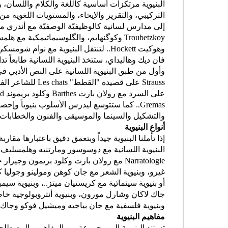
البنيوية مرتكزات أساسية كاللغة والكلام واللسان، و
التركيبي، والتقرير والإيحاء، والمستويات اللغوية م
إلى مدارس لسانية كالوظيفيّة الوصفيّة مع أندري م
Troubetzkoy
وكوگنهايم، والگلوسيماتيمكية مع هل
وهوكيت
Hockett
.. لتنتقل البنيوية مع نوام شومسك
فان ديك وهاليداي، ستتخذ البنيوية اللسانية طابعاً تداول
وأول من طبق البنيوية اللسانية على النص الأدبي ف
Strauss
على قصيدة "القطط"
Les chats
للشاعر الف
على السرد مع رولان بارت
Barthes
وكلود بريموند
d
Gremas
.. كما ستتوسع ليدرس الأسلوب بنيوياً وإحصائ
والتشكيل والسينما والموسيقى والفنون والخطابات 
أنواع البنيوية
إذا تأملنا البنيوية جيداً وبتعمق دقيق باعتبارها مقار
البنيوية اللسانية مع دوسوسور ومارتنيه وهلمسليف
Narratologie
مع رولان بارت وكلود بريمون وجيرار ج
غيرو، وبنيوية الشعر مع جان كوهن ومولينو وجوليا ك
أو بنيوية سينمائية مع كريستيان ميتز..، وبنيوية 
جاك لاكان وشارل مورون، وبنيوية أنتروبولوجية خ
وبنيوية فلسفية مع جان بياجيه وميشيل فوكو وجاك د
مفاهيم البنيوية
تستند البنيوية إلى مجموعة من المفاهيم والمصطل