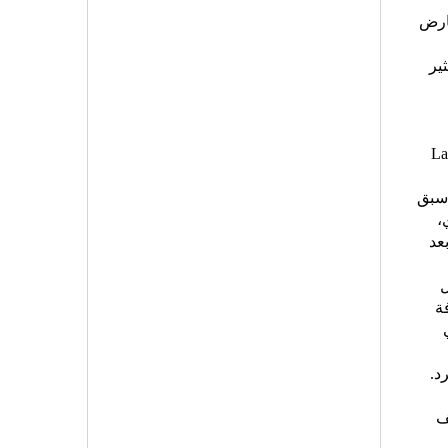
عارض
ير
La
 سبق
ي،
بعد
ل
ة
د.
ف