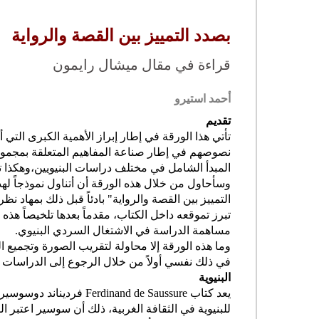
بصدد التمييز بين القصة والرواية
قراءة في مقال ميشال رايمون
أحمد استيرو
تقديم
تأتي هذا الورقة في إطار إبراز الأهمية الكبرى الت
نصوصهم في إطار صناعة المفاهيم المتعلقة بمجمو
المبدأ الشامل في مختلف دراسات البنيويين،وهكذا ت
وسأحاول من خلال هذه الورقة أن أتناول نموذجاً له
التمييز بين القصة والرواية" بادئاً قبل ذلك بمهاد ن
تبرز تموقعه داخل الكتاب، مقدماً بعدها تلخيصاً هذه
مساهمة الدراسة في الاشتغال السردي البنيوي.
وما هذه الورقة إلا محاولة لتقريب الصورة وتجميع
في ذلك نفسي أولاً من خلال الرجوع إلى الدراسات في
البنيوية
يعد كتاب
Ferdinand de Saussure
للبنيوية في الثقافة الغربية، ذلك أن سوسير اعتبر ا