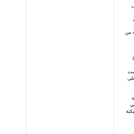
ب
ة من
ليست
على
ة
ي
كية