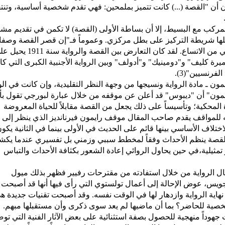
ن أن "القصة (...) كانت تتميز بملمحين: فهي تقدم شخصية أساسية، وتنت
مركب مع البسيط، إلا أن بساطة الأولى (القصة) لا تكمن في تقديم مشه
لها شريطة التركيز على بطل مركزي. وعموماً فـ"إن قصر القصة وصفا
نسقها يتعارضان مع ما يتميز به مفهوم العمل الروائي من الاتساع. لقد كان التعارض بين القصة والروا
رة كليف" و"دومينيك" و"أدولف" وبين الرواية الأجنبية الكبرى التي كا
لفرنسيين"(3).
 ـ مادة الرواية ونسيجها من وجهة النظر التقليدية، وإن كانت في ال
يل رايمون" أن "ديبوس" قد أعلن عن موقفه من خلال عبارة لبورجي تقول بأ
المحكية؛ وتأسيساً على ذلك يجعل من القصة مقابلاً للحياة المعروضة
المحكية(4). وفي سياق عرضه للمواقف يقدم صاحب المقال موقف رايمون فيرنانديز الذي ينظر إلى
ختلاف الأساسي بينها قائم على الحديث في الأولى بينما في الثانية يكو
لقصة ينظم الأحداث وفقاً لمخطط سببي وزمني بل تفسيري عندما يك
مثيلية،في حين يحاول الروائي إعادة الشعور بكثافة الأحداث والتباس
ال الرواية من خلال استفادته من مقترحات رفيير فظهر بذلك ميول
يس، عوض الإحالة إلى أعمال تولستوي التي رأى فيها أنها قد أصبحت
وزة، وبذلك كانت سنة 1926 هي سنة نهاية الرواية وازدهار لها في الوقت نفسه. وقد أصبحت تقنيات جديدة 
شخصية للحاضر؟ بما أن ماضيها لم يعد سوى ذكرى وأن مستقبلها مبهم.
هوداً منهجية للحصول بصفة استثنائية على بعض الآثار الفنية التي تو