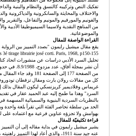
تفكيك النص وتركيبه كالنسق والنظام والبنية والداخ
والاختلاف والمحايثة والسانكرونية والدياكرونية وال
والفونيم والمورفيم والمونيم والتفاعل، والتقرير وال
من المناهج النقدية ولاسيما السيميوطيقا الأدبية والأن
والموضوعاتية.
القراءة الواصفة للمقال
يقع مقال ميشيل رايمون "بصدد التمييز بين الرواية
3é tirage librairie josé corti. Paris, 1968, p150-155
تحليل السرد الأدبي دراسات عن منشورات اتحاد كتاب المغرب،
أن نشر بمجلة
من الصفحة 177 إلى الصفح
كل من مقالات رولان بارت ومقال تزفطان تودوروف و
غريماس وفلاديمير كريزنسكي ليكون المقال بذلك إحد
السرد" وهذا ما طمح إليه عبد الحميد عقار في تقديم
بالنظريات السردية البنيوية والسميائية المسهمة 
الحد من سلطة تحاصر الفئة التي تقرأ بلغة واحدة و
بهوامش ولا تجزؤه عناوين فرعية مع اعتماده على لغة 
قراءة تكثيفي
ة للمقال
يشير ميشيل رايمون في بداية مقاله إلى أن التمييز 