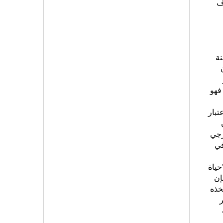
ف
سنة
فهو
تبار
رايمون أن بورجي
في
حياة
إن
خذه
ر