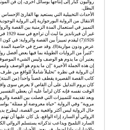
روائيون كبار إلى إنتاجها بوسائل أخرى، إن فن الم
البطل.
الأحداث التخييلية التي يستعيد بها القارئ الإحساس ب
الانتقال من الرواية البورجوازية إلى الرواية الوجودية
التمييز في استعمال المدة الزمنية بين القصة والرواية(
غير أن
1926(7) ليقدم تمييزاً بين القصة والرواية: في
عرض ودون مواربة(8). وقد صرح في خا
"كثيراً من الروايات الطويلة بما فيها بعض أفضل ر
يعتبر أن ما يدوم هو الوصف وليس الشيء الموصوف(9
إن هذه الجملة الأخيرة "إن ما يدوم هو الوصف ولي
أن الرواية في نظره "تحليلاً شاملاً للواقع من طرف
كان يروم التدليل على أن القاص لا يعرض سوى واقع 
الوقت نفسه فإنه كان لزاماً عليه أن يعطي التفسير
وبعد تقديمه للتمييزات التي فصلت بين القصة والروا
مروية" وفي الرواية "حياة معروضة أو ممثلة" بواسط
حال الرواية ليس أكثر واقعية من القصة، ليطرح بديل
الروائي أو السارد إزاء الواقع، بل كان عليها أن تهت
السارد التلميح ويداعب تذكراته يستسلم الروائي الكبي
والإشارات وإذا اضطر في بعض الأحيان إلى التقيد