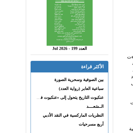
العدد 199 - 2026 Jul
ءت
الأكثر قراءة
د
بين الصوفية وسحرية الصورة
ل
سباعية العابر (رواية العدد)
عنكبوت التاريخ يتحول إلى «عنكبوت فى القلب»
ت
الــسَعــــد
النظريات الماركسية في النقد الأدبي
أربع مسرحيات
ة