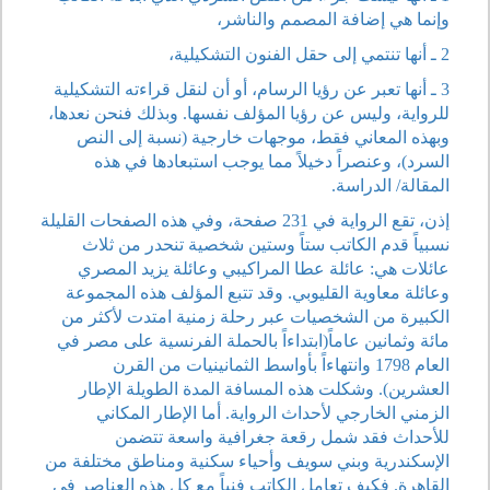
وإنما هي إضافة المصمم والناشر،
2 ـ أنها تنتمي إلى حقل الفنون التشكيلية،
3 ـ أنها تعبر عن رؤيا الرسام، أو أن لنقل قراءته التشكيلية
للرواية، وليس عن رؤيا المؤلف نفسها. وبذلك فنحن نعدها،
وبهذه المعاني فقط، موجهات خارجية (نسبة إلى النص
السرد)، وعنصراً دخيلاً مما يوجب استبعادها في هذه
المقالة/ الدراسة.
إذن، تقع الرواية في 231 صفحة، وفي هذه الصفحات القليلة
نسبياً قدم الكاتب ستاً وستين شخصية تنحدر من ثلاث
عائلات هي: عائلة عطا المراكيبي وعائلة يزيد المصري
وعائلة معاوية القليوبي. وقد تتبع المؤلف هذه المجموعة
الكبيرة من الشخصيات عبر رحلة زمنية امتدت لأكثر من
مائة وثمانين عاماً(ابتداءاً بالحملة الفرنسية على مصر في
العام 1798 وانتهاءاً بأواسط الثمانينيات من القرن
العشرين). وشكلت هذه المسافة المدة الطويلة الإطار
الزمني الخارجي لأحداث الرواية. أما الإطار المكاني
للأحداث فقد شمل رقعة جغرافية واسعة تتضمن
الإسكندرية وبني سويف وأحياء سكنية ومناطق مختلفة من
القاهرة. فكيف تعامل الكاتب فنياً مع كل هذه العناصر في