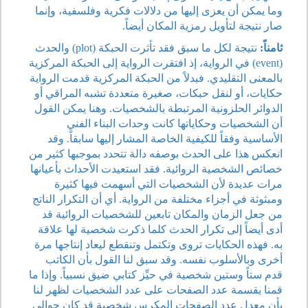
وما يمكن أن يعزى إليها من دلالات فكرية وفلسفية، وإنما
صار نتيجة لتأويل رمزية المكان أيضاً.
ثامناً:
نتيجة لكل ما سبق فقد تأثرت الحبكة (plot) والحدث
(event) في الرواية، إذ افتقرت الرواية إلى الحبكة المركزية
بالمعنى التقليدي. فبدلاً من الحبكة المركزية قدمت الرواية
حكايات، أو لنقل حبكات، صغيرة متعددة تشبه المراقي أو
الدوائر الحلزونية المرتبطة بالشخصيات. وهنا يمكن القول
أن الشخصيات وحكاياتها كانت وحدات البناء الفني
الأساسية وفقاً للكيفية الخاصة المشار إليها سابقاً. وقد
انعكس هذا على الحدث بوصفه دالة تتحدد بموجبها كثير من
خصائص الشخصية الروائية. فقد استعيدت الأحداث بأعيانها
مرات عديدة لأن الشخصيات التي أسهمت فيها كثيرة
ومبثوثة في أجزاء مختلفة من الرواية. أي أن التكرار الناتج
من جعل الزمان والمكان تابعين للشخصيات الروائية قد
أدى أيضاً إلى تكرار الحدث كلما ذكرت شخصية لها علاقة
به. فهذه الحكايات تروى وتكتمل وتنقطع ليعاد إنتاجها مرة
أخرى وبالأسلوب نفسه. وقد سبق لنا القول بأن الكاتب
قدم ستاً وستين شخصية في حيِّز كتابي ضيق نسبياً. وإذا ما
قمنا بقسمة عدد الصفحات على عدد الشخصيات لظهر لنا
بأن معدل عدد الصفحات المكرس شخصية قد كان حوالي