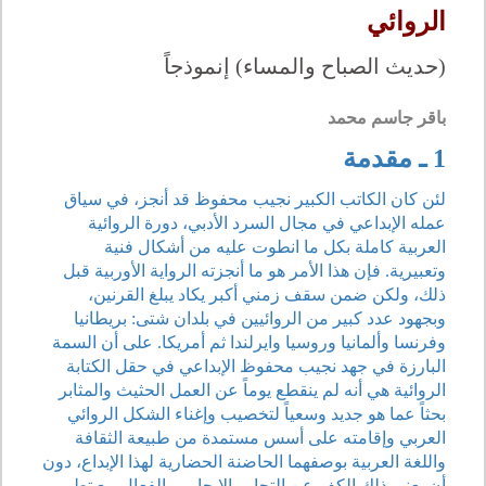
الروائي
(حديث الصباح والمساء) إنموذجاً
باقر جاسم محمد
1 ـ مقدمة
لئن كان الكاتب الكبير نجيب محفوظ قد أنجز، في سياق
عمله الإبداعي في مجال السرد الأدبي، دورة الروائية
العربية كاملة بكل ما انطوت عليه من أشكال فنية
وتعبيرية. فإن هذا الأمر هو ما أنجزته الرواية الأوربية قبل
ذلك، ولكن ضمن سقف زمني أكبر يكاد يبلغ القرنين،
وبجهود عدد كبير من الروائيين في بلدان شتى: بريطانيا
وفرنسا وألمانيا وروسيا وايرلندا ثم أمريكا. على أن السمة
البارزة في جهد نجيب محفوظ الإبداعي في حقل الكتابة
الروائية هي أنه لم ينقطع يوماً عن العمل الحثيث والمثابر
بحثاً عما هو جديد وسعياً لتخصيب وإغناء الشكل الروائي
العربي وإقامته على أسس مستمدة من طبيعة الثقافة
واللغة العربية بوصفهما الحاضنة الحضارية لهذا الإبداع، دون
أن يعني ذلك الكف عن التحاور الإيجابي والفعال مع تطور