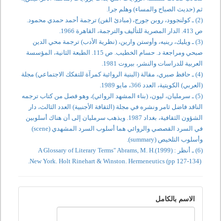
ثم (حديث الصباح والمساء) وهلم جرا.
(2) ـ كولنجوود، روبن جورج، (مبادئ الفن) ترجمة أحمد حمدي محمود.
ص 413. الدار المصرية للتأليف والترجمة، القاهرة 1966.
(3) ـ ويليك، رينيه، وأوستن وارين، (نظرية الأدب) ترجمة محي الدين
صبحي ومراجعة د. حسام الخطيب. ص 115. الطبعة الثانية، المؤسسة
العربية للدراسات والنشر، بيروت 1981.
(4) ـ حافظ صبري، مقالة (البنية الروائية كمرآة للتفكك الاجتماعي) مجلة
(العربي) الكويتية، العدد 366، مايو 1989.
(5) ـ سرمليان، ليون، (بناء المشهد الروائي)، وهو فصل من كتاب ترجمه
الناقد فاضل ثامر ونشره في مجلة (الثقافة الأجنبية) العدد الثالث، دار
الشؤون الثقافية، بغداد 1987. ويذهب سرمليان إلى أن هناك أسلوبين
في السرد القصصي والروائي هما أسلوب السرد المشهدي (scene)
وأسلوب التلخيص (summary).
(6) ـ أنظر : A Glossary of Literary Terms" Abrams, M. H.(1999)
New York. Holt Rinehart & Winston. Hermeneutics (pp 127-134).
الاسم بالكامل