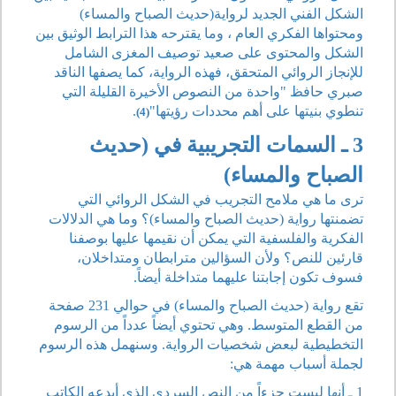
الشكل الفني الجديد لرواية(حديث الصباح والمساء)
ومحتواها الفكري العام ، وما يقترحه هذا الترابط الوثيق بين
الشكل والمحتوى على صعيد توصيف المغزى الشامل
للإنجاز الروائي المتحقق، فهذه الرواية، كما يصفها الناقد
صبري حافظ "واحدة من النصوص الأخيرة القليلة التي
تنطوي بنيتها على أهم محددات رؤيتها"
.
(4)
3 ـ السمات التجريبية في (حديث
الصباح والمساء)
ترى ما هي ملامح التجريب في الشكل الروائي التي
تضمنتها رواية (حديث الصباح والمساء)؟ وما هي الدلالات
الفكرية والفلسفية التي يمكن أن نقيمها عليها بوصفنا
قارئين للنص؟ ولأن السؤالين مترابطان ومتداخلان،
فسوف تكون إجابتنا عليهما متداخلة أيضاً.
تقع رواية (حديث الصباح والمساء) في حوالي 231 صفحة
من القطع المتوسط. وهي تحتوي أيضاً عدداً من الرسوم
التخطيطية لبعض شخصيات الرواية. وسنهمل هذه الرسوم
لجملة أسباب مهمة هي:
1 ـ أنها ليست جزءاً من النص السردي الذي أبدعه الكاتب