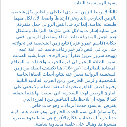
يسود الرواية منذ البداية.
ثالثاً:
لا يرتبط الزمن السردي الداخلي والخاص بكل شخصية
بالزمن الخارجي (التاريخي) ارتباطاً واضحا، لأن لكل منهما
طبيعته الخاصة. إنما ترد في النص الروائي جمل متفرقة
هي بمثابة إشارات ودلائل على مثل هذا الترابط. ولتشكل
هذه الجمل المتفرقة نقاط التقاء وتمفصل للزمنين. ففي
حكاية (قاسم عمرو عزيز) نتابع زمن الشخصية في تحولاته،
حتى يرد في النص ذكر خبر زفاف قاسم على ابنة عمه
(بهيجة سرور عزيز) فنقرأ "وتم الزفاف فيما يشبه الصمت
بسبب الظلام المخيم في فترة الحرب، واحتفلت به المدافع
المضادة للطائرات" (ص 184). هنا نكتشف الصلة بين زمن
الشخصية الروائية معبراً عنه بتتابع أحداث الحياة الخاصة
للشخصية والزمن الخارجي، زمن الحرب العالمية الثانية
وفترة قصف القاهرة تحديداً، فتنعقد الصلة. ولا تخفى على
القارئ الرصين لهجة السخرية التي صيغت بها هذه الجملة،
كما لا يفوته أن يلاحظ ذلك التناقض بين (الفرح) الذي
يفترض أنه يسود حدث الزفاف، وهو حدث خاص،
و(المأساة) التي تسم الحدث الخارجي، وهو حدث عام، كونه
حدثاً حربياً له ضحاياه. فكأن الأفراح هي نقاط ضوء صغيرة
منشرة هنا وهناك على خلفية مأساوية شاملة.