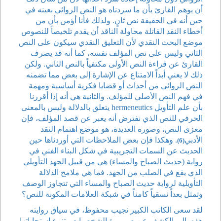
أن يوهم القارئ بأن ما سردناه هو النص الروائي بعينه في
حين أنه في الحقيقة نص ثانٍ. ولذلك فأنا أؤمن بأن من
أخطاء النقد القاتلة محاولة الناقد أن يقدم تلخيصاً للنصوص
موضع البحث النقدي لأن التعليق النقدي سيكون على النص
الثاني وليس على نص المؤلف نفسه، كما أنه قد يصرف
القارئ عن قراءة النص الأولى مكتفياً بالنص الثاني. ولكن
ذلك لا يعني أبداً الامتناع عن الإشارة إلى بعض مما تضمنه
النص الروائي من أحداث أو قضايا فكرية أساسية ومهمة
في فهم النص الأصلي للمؤلف. والثانية هي أنه إذا أقررنا
بأن علم التأويل hermeneutics يتعلق بالدلالة وليس بالمعنى
الحرفي للنص الذي نفترض أنه يعبر عن قصد المؤلف، فإن
مغزى النص، وصوره العديدة، هو موضع اهتمام النقد
الأدبي
. وهكذا فإن بعض الملاحظات التي أوردناها حين
(6)
الحديث عن السمات التجريبية في شكل البناء الفني في
رواية (حديث الصباح والمساء) هي من قبيل الجهد التأويلي
الذي يقع في الصلب من الجهد. فما هي ملامح الدلالة
التأويلية لرواية حديث الصباح والمساء التي تتجاوز الوصف
وتمثل بعداً نسقياً كامناً في شبكة العلامات المكونة للنص؟
لقد سعى الكاتب الكبير نجيب محفوظ، في سياق روايته
هذه، إلى الكشف عن صيرورة الشخصيات وتنوع استجاباتها