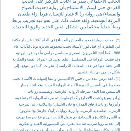
الجانب الاجتماعي بقدر ما أعادت التركيز على الجانب
الفردي حتى ليمكن الاستنتاج بأن رواية (حديث الصباح
والمساء) هي رواية ردِّ الاعتبار للإنسان فرداً إزاء طغيان
النزعة الجمعية. ولقد فعلت ذلك على نحو فيه تجريب يربط
ربطاً جدلياً محكماً بين الشكل الفني الجديد والرؤيا الجديدة.
ــــــــــــــــــــــــــــــــــــــــــ
(*) ـ صدرت رواية (حديث الصباح والمساء) في العام 1987 عن دار مكتبة
في القاهرة. أي قبل فوز الأستاذ نجيب محفوظ بجائزة نوبل للآداب عام
1988. كما أنتج التلفزيون المصري مسلسل درامي مأخوذ عن الرواية.
وقد فقدت الرواية في المسلسل التلفزيوني كل المزايا الفنية والفكرية
التي تحثنا عنها في هذه المقالة/ الدراسة إذ تحولت، كما هو متوقع، إلى
شكل درامي ذي بناء تقليدي.
(1) ـ لقد درس عدد من باحثين الأكاديميين والنقا إسهامات الأستاذ نجيب
محفوظ في تأسيس الدورة الكاملة للرواية العربية. وقد اتخذ مسار
التأسيس هذا البدء بمرحلة الرواية التاريخية، وتضمنت روايات
(رادوبيس) و(عبث الأقدار) و(كفاح طيبة)، ثم مرحلة الرواية الاجتماعية،
وأبرزها روايات (زقاق المدق) و(خان الخليلي) و(الثلاثية)، ثم المرحلة
الرمزية الفلسفية الرمزية، وأبرزها روايات (أولاد حارتنا) و(الطريق)
و(اللص والكلاب) و(الشحاذ)، ثم تحول الكاتب إلى نزعة تجريبية تهدف
إلى تقديم رؤيا سردية شاملة معبرة عن المسؤولية الفنية والفكرية
للكاتب فكانت سلسلة الروايات التي بدأت بروايات (ملحمة الحرافيش)،