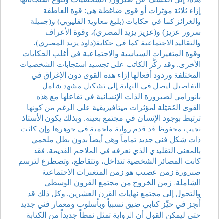
إزاء ثلاثة مؤثرات أو قوى ضاغطة هي: قوة العاطفة
والغرائز كما في حكايات (بليغ معاوية القليوبي) و(جميلة
سرور عزيز) و(عزيز يزيد المصري)، وقوة الأعراف
والتقاليد الاجتماعية كما في حكاية(داود يزيد المصري)،
وقوة المتغيرات السياسية والاجتماعية في أغلب الحكايات
الأخرى. وقد ركَّز الكاتب على تجسيد استجابات الشخصيات
المختلفة وردود أفعالها إزاء هذه القوى دون الإغراق في
التفاصيل ليصل في النهاية إلى تشكيل مشهد شامل
بانورامي لصيرورة الذات الإنسانية في تفاعلها مع هذه
القوى المُمَثِلة لمؤثرات ميتافيزيقية على الرغم من كونها
ترتبط بوجود الإنسان في مجتمع بعينه. وبذلك يكون الأستاذ
نجيب محفوظ قد قدم رواية ملحمية في جوهرها وإن كانت
ذات شكل فني جديد تماماً وهي أيضاً بدون بطل ملحمي
بالمعنى التقليدي الذي نعرفه في الملاحم القديمة. فقد
كانت المصائر الشخصية تتداخل، وتتقاطع، وتصطرع لترسم
صيرورة زمن عصيب هو زمن المتغيرات الاجتماعية
الشاملة، زمن الخروج من مجتمع القرون الوسطى
والتحول إلى مجتمع نهايات القرن العشرين. وكل ذلك قد
أُنجِز في حيِّز كتابي ضيق نسبياً وبأسلوب ومعمار فني جديد
حتى ليمكن القول أن الرواية تمثل نمطاً جديداً من الكتابة