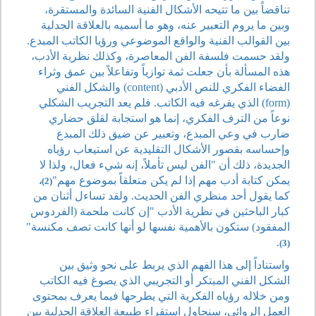
تناقضاً بين ما تتيحه الأشكال الفنية السائدة والمستقرة،
وبين ما يروم التعبير عنه، وهو ما أسميه بالعلاقة الجدلية
بين القوالب الفنية والواقع الموضوعي ورؤيا الكاتب المبدع.
ولقد حسمت فلسفة الفن المعاصرة، وكذلك نظرية الأدب،
هذه المسألة بأن جعلت ثمة توازياً وتفاعلاً بين عمق وثراء
الفضاء الفكري للنص الأدبي (content) والشكل الفني
(form) الذي يفرغه فيه الكاتب. فلم يعد التجريب الشكلي
نوعاً من الترف الفكري، إنما هو استجابة لقلق حضاري
ضارب في وعي المبدع، وتعبير عن ضيق ذلك المبدع
وإحساسه بقصور الأشكال التقليدية عن استيعاب رؤياه
الجديدة، ذلك أن "الفن ليس تأملاً، إنه شيء فعال، ولذا لا
يمكن كتابة أدب مهم إذا لم يكن متعلقاً بموضوع مهم"
(2)،
كما يقول أحد منظري الفن الحديث. ولقد تساءل أثنان من
كبار الباحثين في نظرية الأدب "إن كانت ملحمة (الفردوس
المفقود) ستكون بالأهمية نفسها لو أنها كانت تصف مكنسة"
.
(3)
واستناداً إلى هذا الفهم الذي يربط على نحو وثيق بين
الشكل الفني المبتكر أو التجريبي الذي يصوغ فيه الكاتب
ومن خلاله رؤياه الفكرية التي يطرحها فيما يعرف بمحتوى
العمل الروائي، سنحاول استقراء طبيعة العلاقة الجدلية بين