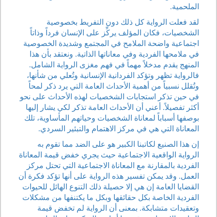
الملحمية.
لقد فعلت الرواية كل ذلك دون التفريط بخصوصية
الشخصيات، فكان المؤلف يركِّز على الإنسان فرداً وذاتاً
اجتماعية واضحة الملامح في المجتمع وشديدة الخصوصية
في ملامحها الفردية وفي معاناتها الذاتية. ونعتقد بأن هذا
المنهج يقدم مدخلاً مهماً في فهم مغزى الرواية الشامل.
فالرواية تظهر وتؤكد الفردانية الإنسانية وتُعلي من شأنها،
وتُقلل نسبياً من أهمية الأحداث العامة التي يرد ذكر لمحاً
في حين تذكر استجابات الشخصيات لهذه الأحداث على نحو
أكثر تفصيلاً. أعني أن الأحداث العامة تذكر لكي يشار إليها
بوصفها أسباباً لمعاناة الشخصيات وحياتهم المأساوية، تلك
المعاناة التي هي في مركز الاهتمام والتبئير السردي.
إن هذا الصنيع لكاتبنا الكبير هو على الضد مما تقوم به
الرواية الواقعية الاجتماعية حيث يجري خفض قيمة المعاناة
الفردية بالمقارنة مع المعاناة الاجتماعية التي تحتل مركز
العمل. وقد يمكن تفسير هذه الرواية على أنها تؤكد فكرة أن
القضايا العامة إن هي إلا حصيلة ذلك التنوع الهائل للحيوات
الفردية الخاصة بكل حقائقها وبكل ما يكتنفها من مشكلات
وتعقيدات متشابكة. بمعنى أن الرواية لم تخفض قيمة