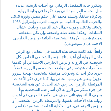
وتتكرر حالة التمفصل الزماني مع أحداث تاريخية عديدة
مثل الحملة الفرنسية التي ورد ذكرها في بداية الرواية
وذكرناه سابقاً، وتسلم محمد علي حكم مصر، وثورة 1919،
والحرب العالمية الثانية، ثم حروب العرب وإسرائيل 1956
و1967 و1973، وموت جمال عبد الناصر، وحادث اغتيال
السادات. وهكذا تنعقد صلة واضحة، وإن تكن متقطعة
ومبعثرة، بين الأزمنة الشخصية (الذاتية) والزمن الخارجي
الاجتماعي (الموضوعي).
رابعاً:
لقد كانت نتيجة هذه التقنية في التعامل مع الزمن
داخل الرواية أن أعيد إنتاج الزمن الشخصي الخاص بكل
شخصية في الرواية والزمن الخارجي الاجتماعي أو كلاهما
معاً مرات عديدة، وفي مواضع مختلفة من الرواية. فمثلاً
جرى ذكر أحداث وتحولات مرتبطة بشخصية (بهيجة سرور
عزيز) وتعبر عن زمنها الخاص بها، كما جرى ذكر الأحداث
المرتبطة بالزمن الخارجي عند الحديث عن هذه الشخصية
في جزء مبكر من الرواية لأن أسم هذه الشخصية يبدأ
بحرف الباء، وهو ثاني حرف في الألفباء العربي، ثم أُعيدت
رواية هذه الأحداث نفسها، والمرتبطة بالزمن الشخصي أو
بالزمن الاجتماعي، في الحكاية الخاصة بشخصية (قاسم