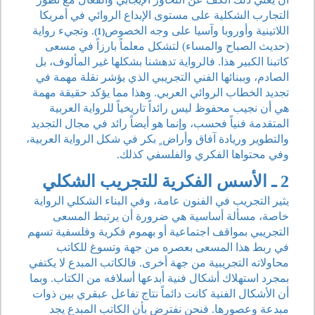
التجارب الشكلية على مستوى الإبداع الروائي في أمريكا
اللاتينية وأوروبا وآسيا على وجه الخصوص
. وتجيء رواية
(1)
(حديث الصباح والمساء) لتشكل معلماً بارزاً في مسعى
كاتبنا الكبير هذا. فالرواية تدهشنا بشكلها غير المألوف، بل
الصادم، وببنائها الفني التجريبي الذي يؤشر نقلة مهمة في
تجديد الخطاب الروائي العربي. وهذا مما يؤكد حقيقة مهمة
هي أن نجيب محفوظ ليس رائداً تاريخياً للرواية العربية
المتقدمة فنياً فحسب، وإنما هو أيضاً رائد في مجال التجديد
والتطوير وريادة آفاق وأراض ٍ بكر في شكل الرواية العربية،
وفي محتواها الفكري والفلسفي كذلك.
2 ـ الأسس الفكرية للتجريب الشكلي
يثير التجريب في الفنون عامة، وفي البناء الشكلي الرواية
خاصة، مسألة أساسية هي ضرورة أن يرتبط المسعى
التجريبي بمواقف اجتماعية أو بهموم فكرية وفلسفية تسهم
في ربط هذا المسعى بعصره من جهة وتسوغ للكاتب
محاولاته التجريبية من جهة أخرى. فالكاتب المبدع لا يكتفي
بمجرد استهلاك أشكال فنية أبدعها أسلافه من الكتاب. وبما
أن الأشكال الفنية كانت دائماً نتاج تفاعل عبقري بين ذوات
مبدعة وعصورها. فنحن نفترض بأن الكاتب المبدع يجد