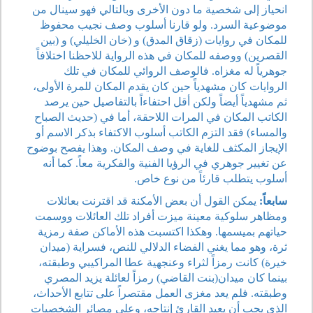
انحياز إلى شخصية ما دون الأخرى وبالتالي فهو سينال من
موضوعية السرد. ولو قارنا أسلوب وصف نجيب محفوظ
للمكان في روايات (زقاق المدق) و (خان الخليلي) و (بين
القصرين) ووصفه للمكان في هذه الرواية للاحظنا اختلافاً
جوهرياً له مغزاه. فالوصف الروائي للمكان في تلك
الروايات كان مشهدياً حين كان يقدم المكان للمرة الأولى،
ثم مشهدياً أيضاً ولكن أقل احتفاءاً بالتفاصيل حين يرصد
الكاتب المكان في المرات اللاحقة، أما في (حديث الصباح
والمساء) فقد التزم الكاتب أسلوب الاكتفاء بذكر الاسم أو
الإيجاز المكثف للغاية في وصف المكان. وهذا يفصح بوضوح
عن تغيير جوهري في الرؤيا الفنية والفكرية معاً. كما أنه
أسلوب يتطلب قارئاً من نوع خاص.
سابعاً:
يمكن القول أن بعض الأمكنة قد اقترنت بعائلات
ومظاهر سلوكية معينة ميزت أفراد تلك العائلات ووسمت
حياتهم بميسمها. وهكذا اكتسبت هذه الأماكن صفة رمزية
ثرة، وهو مما يغني الفضاء الدلالي للنص، فسراية (ميدان
خيرة) كانت رمزاً لثراء وعنجهية عطا المراكيبي وطبقته،
بينما كان ميدان(بنت القاضي) رمزاً لعائلة يزيد المصري
وطبقته. فلم يعد مغزى العمل مقتصراً على تتابع الأحداث،
الذي يجب أن يعيد القارئ إنتاجه، وعلى مصائر الشخصيات