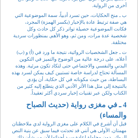
أخرى من الرواية.
ب ـ منح الحكايات، حين تسرد أدبياً، سمة الموضوعية التي
هي صفة ترتبط عادة بالإخبار (بكسر الهمزة) المجرد،
فكانت الموضوعية حصيلة تواتر ذكر كل حادث وكل
شخصية عدة مرات، ومن ثم، وهو الأهم, بمنظورات سردية
مختلفة.
ت ـ جعل الشخصيات الروائية، نتيجة ما ورد في (أ) و (ب)
أعلاه، على درجة عالية من الوضوح والتميز في التكوين
البدني والنفسي والاجتماعي حتى لتكاد تكون مرئية. وهذه
المسألة تحتاج لدراسة خاصة تستبين كيف يمكن لسرد بهذه
البساطة، من حيث مكوناته في كل حكاية، أن يؤدي
بالنتيجة إلى مثل هذا الأثر الأدبي الذي يتطلع إليه كثير من
الكتاب ولكن عبر تقنيات إخبار سردي أكثر تعقيداً.
4 ـ في مغزى رواية (حديث الصباح
والمساء)
قبل أن أشرع في الكلام على مغزى الرواية لدي ملاحظتان
مهمتان. الأولى هي أنني قد تحدثت فيما سبق عن بنية النص
الروائي دون محاولة إعادة سرد أحداثها لأن من شأن ذلك