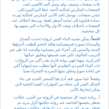
ثلاث صفحات ونصف. وقد وصل الحد الأقصى لعدد
الصفحات المكرس لحكاية (أحمد عطا المراكيبي) إلى
ثماني صفحات، ووصل الحد الأدنى المكرس لحكاية (وردة
حمادة قناوي) إلى ثمانية أسطر فقط. ويرتبط اختلاف عدد
الصفحات باختلاف وتعدد الأدوار والأحداث التي تسهم بها
كل شخصية.
تاسعاً:
يمكن تشبيه البناء الفني لرواية (حديث الصباح
والمساء) بصورة فسيفسائية هائلة الحجم قُطِعَت أجزاؤها
الستة والستين إلى أجزاء غير متساوية وقُدِمَت لنا على غير
الترتيب المألوف لكي نعيد تجميعها وتخليق حبكتها
المركزية، وبهذا فهي رواية قارئ بقدر أكبر من الروايات
ذات البناء السردي التقليدي لأنها تتطلب منه إسهاماً أكبر
في إعادة صوغ وتخلق بنيتها السردية المجزأة نصياً.
وفضلاً عما سبق، فقد أدى هذا المنحى الجديد في بناء
الشكل الفني إلى جملة من المؤثرات الفنية الخفية التي
يمكن إيجازها بالآتي:
أ ـ زيادة حصة كل شخصية في الرواية من السرد. فكانت
تحظى بحصتها الخاصة عند رواية حكايتها لأول مرة، ثم
تحظى بفرص أخرى حين يرد ذكرها في حكايات ومواضع