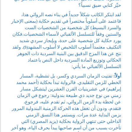
حيِّز كتابي ضيق نسبياً؟
لقد ابتكر الكاتب شكلاً جديداً في بناء نصه الروائي هذا،
فاعتمد على أسلوباً مختصراً في تقديم حكاية (بمعنى الإخبار
والسرد البسيط) كل شخصية من الشخصيات الست
والستين وفقاً للتسلسل الألفبائي لأسماء الشخصيات.فكان
يورد حكاية كل شخصية على حدة، وبإيجاز سردي شديد
التكثيف معتمداً أسلوب التلخيص لا أسلوب المشهد
. ولقد
(5)
نتج عن هذا المزج الدقيق بين البنية السردية ذات الجوهر
الحكائي وتوزيع المادة السردية داخل النص باعتماد
التسلسل الألفبائي ما يأتي:
أولاً:
تفتيت الزمان السردي وكسر، بل تشظية، المسار
الخطي للزمن التقليدي. فالرواية تبدأ بحكاية (أحمد محمد
إبراهيم) في عشرينيات القرن العشرين ليتشكل مسار
زمني من نوع جديد ذي طبيعة بندولية: رجوع في الزمان
عن لحظة بدء الزمن الروائي، ثم تقدم عليه، فرجوع،
فتقدم، ودون أن تغفل هذه الحركة الزمنية البندولية المرور
بزمن البداية عدة مرات. ويستمر هذا النسق الزمني
الداخلي حتى تنتهي الرواية بحكاية (يزيد المصري) التي
تأخرت بسبب من أن اسم صاحبها يبدأ بحرف الياء، وهو آخر