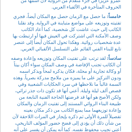
عمرو عزيز) في جزء متقدم من الرواية لأن اسمها من
الحروف المتأخرة في الألفباء العربي.
خامساً:
ما حصل مع الزمان حصل مع المكان أيضاً، فجري
تفتيته وتوزيعه على مواضع متباينة في الرواية. وقد نقلنا
الكاتب إلى حيث عاشت كل شخصية، كما أعاد الكاتب
وصف الأمكنة التي اشتركت في العيش فيها أو ارتبطت بها
عدة شخصيات روائية. وهكذا تحول المكان أيضاً إلى عنصر
تابع للبناء الفني القائم على التسلسل الألفبائي العربي.
سادساً:
لقد ترتب على تفتيت المكان وتوزيعه وإعادة وصفه
أن الكاتب تجنب الإفاضة في وصف المكان سواء أكان بيتاً
أو وكالة تجارية أو محلة، فكان يذكره لمحاً وبذكر اسمه
ودون التركيز على ما يميزه من ملامح مدركة بصرياً. وهذه
السمة غالباً ما نلاحظها في سرد الحكايات الشعبية وفي
قصص ألف ليلة وليلة. أعني أنها قد تكون ذات جذر تراثي،
ولكن الأصح هو أنها قد فرضتها الحاجة الفنية النابعة من
طبيعة البناء الروائي المستند إلى تفتيت الزمان والمكان
وإعادة توزيعهما مما يمنع الكاتب من ذكر مكان بعينه
تفصيلاً للمرة الأولى ثم ذكره بإيجاز في المرات اللاحقة لأن
من شأن ذلك أن يؤدي إلى فضح حضور المؤلف التاريخي،
أعني نجيب محفوظ نفسه. كما أنه يمكن أن يفسر على أنه