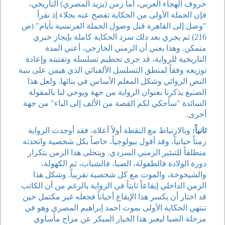
حروف الهجاء العربي، أما زمن (يزيد المصري) التاريخي،
فإن الجملة الأولى من الحكاية تفصح عنه بجلاء إذ نقرأ
"وصل إلى القاهرة قبل وصول الحملة الفرنسية بأيام" (ص
216) ثم يجري بعد ذلك سرد الحكاية كاملة بإيجاز خبري
متمكن. وهذا يعني أن الزمني الخارجي، أعني المدة
التاريخية للرواية، قد جرى تحطيم تسلسله وتفتيته وإعادة
توزيعه وفقاً لمنطق التسلسل الألفبائي الذي هيمن على بنية
النص الروائي وشكل المعلم الأساس في بنائها. ولعل هذا
الصنيع يذكرنا بعنوان الرواية من جهة ويوحي لنا بالمقولة
السائدة "سأحكي لكم القصة من الألف إلى الياء" من جهة
أخرى.
ثانياً:
وبالارتباط مع النقطة أولاً أعلاه، فقد أوجدت الرواية
زمناً حياتياً، وقد أقول بيولوجياً، خاصاً بكل شخصية واتخذته
منطلقاً للتبئير الزمني السردي. ويتجلى هذا الزمن بتكرار
دورة الولادة فالطفولة، الصبا، فالشباب، ثم الكهولة،
والشيخوخة، والموت مع كل شخصية تقريباً. وشكل هذا
الزمن الداخلي إيقاعاً ثابتاً في الرواية بالرغم من أن الكاتب
قد اختار أن يكسر هذا الإيقاع أحياناً فجعله غير مكتمل حين
تنتهي الحكاية الأولى بموت احمد إبراهيم المصري وهو في
مرحلة الصبا ليعبر هذا الخيار المبكر عن مزاج مأساوي