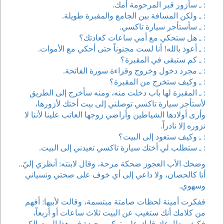
: ـ سأزور قبر المرحومة أمك.
: ـ ولكن المسافة بين الجامع والمقبرة طويلة.
: ـ سأستأجر سيارة تاكسي.
: ـ هل ستحكي مع أمي ساعات كعادتك؟
: ـ أعوذ بالله! أنا لست مجنوناً حتى أحكي مع الأموات.
: ـ كم ستبقى في المقبرة؟
: ـ مجرد دخول وخروج وقراءة سورة الفاتحة.
: ـ وكيف ستخرج من المقبرة؟
: ـ المقبرة لها باب دخلت منه، ومنه سأخرج إلى الطريق
لأستأجر سيارة تاكسي توصلني إلى بيت أختك لأزورها،
وأرى أولادها الشياطين وأراضي زوجها العاتب علينا لأننا لا
نزوره إلا نادراً.
: ـ وكيف ستعود إلى البيت؟
: ـ ستطلب لي أختك سيارة تاكسي تعيدني إلى البيت.
وضحك الأب العجوز ضحكة مرحة، وقال لابنته: أنظري إليّ..
أنا كالحصان، ولا داعي إلى أي خوف على صحتي ونسياني
وسهوي.
ففكرت أمينة لحظات صامتة مبتسمة، وقالت لأبيها: أفهم
من كلامك أنك ستغيب عن البيت ثلاث ساعات أو أربعاً،
فكيف يطاوعك قلبك على تركي وحيدة في هذا البيت الكبير