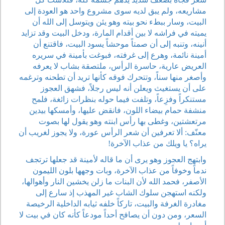
مشاريعه، ولم يبق لديه سوى مشروع واحد هو العودة إلى
البيت، وسار ببطء نحو بيته وهو يئن ويتوسل إلى الله أن
يميته في فراشه لا بين أقدام المارة، ودخل البيت وقد تزايد
أنينه، وتنبه إلى أن صمتاً موحشاً يسود البيت، فاقتنع أن
أمينة نائمة، وهرع إلى غرفته، فبوغت بأمينة في سريره
العريض عارية، حاسرة الرأس، ملتصقة بشاب لا يعرفه
وأصغر منها سناً، وتتحرك فوقه كأنها تريد أن تطحنه وترغمه
على أن يستغيث ويعلن أنه ليس رجلاً، فشهق العجوز
مستنكراً وفزِعاً، وتلفت فيما حوله بنظرات زائغة، فلمح
منشفة حمام بيضاء اللون، فانقض عليها، وأمسكها بيدين
مرتعشتين، وغطى بها رأس ابنته وهو يقول لها بصوت
معنّف: ألا تعرفين أن شعر الرأس عورة، ولا يجوز لغريب أن
يراه؟ يا ويلك من عذاب الآخرة!
وابتهج العجوز وهو يرى أن ما قاله لأمينة قد جعلها ترتجف
ندماً وخوفاً من عذاب الآخرة، وبات وجهها بلون الليمون
الأصفر، فحمد الله لأن البنات ما زلن يخشين النار وأهوالها،
ولكنه استهجن سلوك الشاب غير المهذب إذ سارع إلى
مغادرة الغرفة والبيت، تاركاً خلفه ثيابه الداخلية الرخيصة
السعر، ومن دون أن يصافح أحداً مودعاً كأنه كان في بيت لا