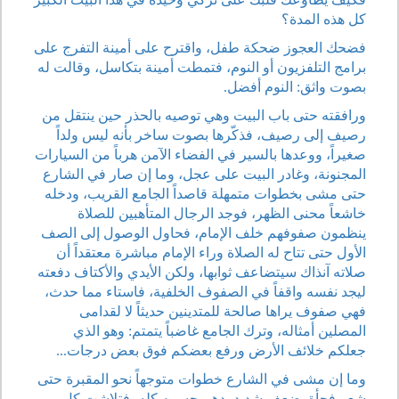
كل هذه المدة؟
فضحك العجوز ضحكة طفل، واقترح على أمينة التفرج على
برامج التلفزيون أو النوم، فتمطت أمينة بتكاسل، وقالت له
بصوت واثق: النوم أفضل.
ورافقته حتى باب البيت وهي توصيه بالحذر حين ينتقل من
رصيف إلى رصيف، فذكّرها بصوت ساخر بأنه ليس ولداً
صغيراً، ووعدها بالسير في الفضاء الآمن هرباً من السيارات
المجنونة، وغادر البيت على عجل، وما إن صار في الشارع
حتى مشى بخطوات متمهلة قاصداً الجامع القريب، ودخله
خاشعاً محنى الظهر، فوجد الرجال المتأهبين للصلاة
ينظمون صفوفهم خلف الإمام، فحاول الوصول إلى الصف
الأول حتى تتاح له الصلاة وراء الإمام مباشرة معتقداً أن
صلاته آنذاك سيتضاعف ثوابها، ولكن الأيدي والأكتاف دفعته
ليجد نفسه واقفاً في الصفوف الخلفية، فاستاء مما حدث،
فهي صفوف يراها صالحة للمتدينين حديثاً لا لقدامى
المصلين أمثاله، وترك الجامع غاضباً يتمتم: وهو الذي
جعلكم خلائف الأرض ورفع بعضكم فوق بعض درجات...
وما إن مشى في الشارع خطوات متوجهاً نحو المقبرة حتى
شعر فجأة بضعف شديد يدهم جسمه كله، فتلاشت كل