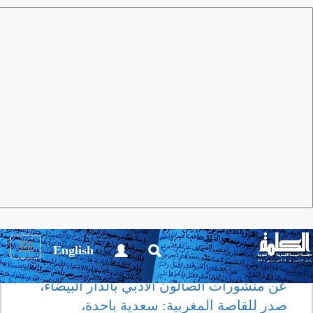
مجلة الكلمة
العدد 25 يناير 2009
أنشطة ثقـافية
"وقع امتداده.. ورحل" مجموعة
قصصية جديدة للسعدية باحدة
Toggle
English
igation
عن منشورات الصالون الأدبي بالدار البيضاء،
صدر للقاصة المغربية: سعدية باحدة،