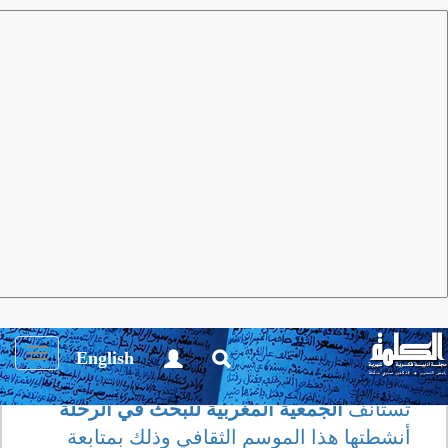
مجلة الكلمة
العدد 25 يناير 2009
أنشطة ثقـافية
الجمعية المغربية للبحث في الرحلة
تستضيف الباحث بوشعيب الساوري
Toggle
English
igation
تستأنف
الجمعية المغربية للبحث في الرحلة
أنشطتها هذا الموسم الثقافي وذلك بمتابعة