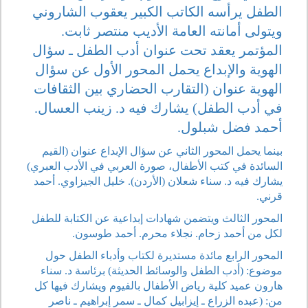
الطفل يرأسه الكاتب الكبير يعقوب الشاروني
ويتولى أمانته العامة الأديب منتصر ثابت.
المؤتمر يعقد تحت عنوان أدب الطفل ـ سؤال
الهوية والإبداع يحمل المحور الأول عن سؤال
الهوية عنوان (التقارب الحضاري بين الثقافات
في أدب الطفل) يشارك فيه د. زينب العسال.
أحمد فضل شبلول.
بينما يحمل المحور الثاني عن سؤال الإبداع عنوان (القيم
السائدة في كتب الأطفال، صورة العربي في الأدب العبري)
يشارك فيه د. سناء شعلان (الأردن). خليل الجيزاوي. أحمد
قرني.
المحور الثالث ويتضمن شهادات إبداعية عن الكتابة للطفل
لكل من أحمد زحام. نجلاء محرم. أحمد طوسون.
المحور الرابع مائدة مستديرة لكتاب وأدباء الطفل حول
موضوع: (أدب الطفل والوسائط الحديثة) برئاسة د. سناء
هارون عميد كلية رياض الأطفال بالفيوم ويشارك فيها كل
من: (عبده الزراع ـ إيزابيل كمال ـ سمر إبراهيم ـ ناصر