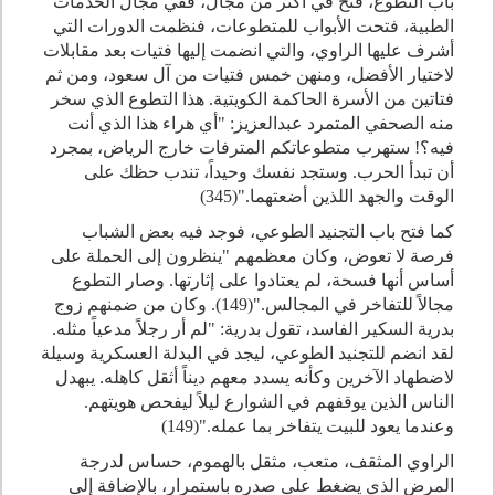
باب التطوع، فتح في أكثر من مجال، ففي مجال الخدمات
الطبية، فتحت الأبواب للمتطوعات، فنظمت الدورات التي
أشرف عليها الراوي، والتي انضمت إليها فتيات بعد مقابلات
لاختيار الأفضل، ومنهن خمس فتيات من آل سعود، ومن ثم
فتاتين من الأسرة الحاكمة الكويتية. هذا التطوع الذي سخر
منه الصحفي المتمرد عبدالعزيز: "أي هراء هذا الذي أنت
فيه؟! ستهرب متطوعاتكم المترفات خارج الرياض، بمجرد
أن تبدأ الحرب. وستجد نفسك وحيداً، تندب حظك على
الوقت والجهد اللذين أضعتهما."(345)
كما فتح باب التجنيد الطوعي، فوجد فيه بعض الشباب
فرصة لا تعوض، وكان معظمهم "ينظرون إلى الحملة على
أساس أنها فسحة، لم يعتادوا على إثارتها. وصار التطوع
مجالاً للتفاخر في المجالس."(149). وكان من ضمنهم زوج
بدرية السكير الفاسد، تقول بدرية: "لم أر رجلاً مدعياً مثله.
لقد انضم للتجنيد الطوعي، ليجد في البدلة العسكرية وسيلة
لاضطهاد الآخرين وكأنه يسدد معهم ديناً أثقل كاهله. يبهدل
الناس الذين يوقفهم في الشوارع ليلاً ليفحص هويتهم.
وعندما يعود للبيت يتفاخر بما عمله."(149)
الراوي المثقف، متعب، مثقل بالهموم، حساس لدرجة
المرض الذي يضغط على صدره باستمرار، بالإضافة إلى