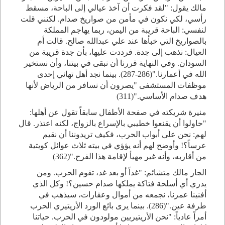
مالك يقول: "لقد فكرت أن آخذ عيالي إلى الباحة، مسقط
رأسي، لكي نكون في مأمن من صواريخ صدام. لكنني قلت
لنفسي: الباحة قريبة من اليمن، ربما يهاجم المملكة
بالصواريخ التي خبأها عند علي عبدالله صالح. قالت أم
العيال: نذهب إلى جدة. فرددت عليها، بأن جدة قريبة من
السودان. وفي النهاية قررنا أن نبقى في بيتنا، وأن نستخير
الله في أعمارنا."(286-287). بينما نجد أهل تهاني إحدى
موظفات المستشفى "يصرون أن نسافر من الرياض لأنها
هدف صدام الأساسي."(311)
منيرة شريكته في صفحة الأطفال سابقاً تقول عن أهلها:
"حاولوا أن يقنعوا خطيبي بالإسراع بالزواج، لكنه اعتذر. قال
لهم: نحن على أبواب الحرب، فكيف تريدوننا أن نقيم
عرساً؟! وأوضح لهم أنه يؤؤي في بيته ثلاث عوائل كويتية
من أقاربه، وأنه غير مهيأ لإقامة هذا الفرح."(362)
الجار مالك متشائم: "غداً أو بعد غد، تقوم الحرب. ومن
يدري أي أسلحة فتاكة يملكها صدام حسين؟! وكل الذي
أفنينا عمرنا، نجمعه من أموال وعقارات، سيذهب في
طرفة عين."(286). بينما يرى بائع الورد الأريتيري الحرب
أمراً عادياً: "نحن الأريتيريين مولودون في الحرب. حياتنا