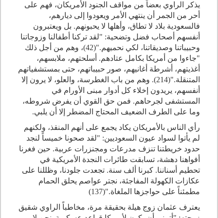
يذكر الراوي بعضاً من مواقف الجنود الأمريكان، فهم على
أحر من الجمر أن ينتهي الأمر ويعودوا إلى ديارهم،
فالسعودية بلاد لا تطاق، وأهلها لا يحبونهم. بل ويعتبرون
أنفسهم أصحاب فضل وتضحية: "لقد تركنا أطفالنا وزوجاتنا
وحبيباتنا وصديقاتنا، لكي نحميهم."(42)، وهم من أجل ذلك
"جاءوا من أمريكا بكامل عتادهم. أسلحتهم، ملابسهم،
أغذيتهم، أشرطة أغانيهم، صور حبيباتهم، حتى بمستشفياتهم
المتنقلة."(214). وهم من باب الغطرسة، والعلو، لا يرون إلا
أنفسهم، يريدون إخلاء كل أدوار مبنى الأورام في
المستشفى لجرحاهم. فمن حق القوي أن يفرض شروطه،
وما على الطرف الضعيف المحتاج المضطر إلا أن يلبي.
رأي الناس بالأمريكان يكاد يجمع على أنهم المنقذ، ولكنهم
لم يأتوا لسواد عيون السعوديين: "لقد صحونا خميساً لنجد
حدود خريطتنا تنزف مدرعات ومجنزرات عربية. حين فغرنا
أفواهنا دهشة، تسابقت طائرات النجدة الأمريكية في
تحطيم أسناننا. كبرنا ألف سنة. تجعدت جلودنا، وظللنا على
عكازات الكهولة المفاجئة، نجتر عواصم يحلق الحمام
مطمئناً على حواجزها الملغاة."(137)
يعترف عثمان زوج هيلة بحقيقة مرة، مخاطباً الراوي شقيق
زوجته: "أتمنى أن يكون لأمريكا قواعد عسكرية. نحن لا