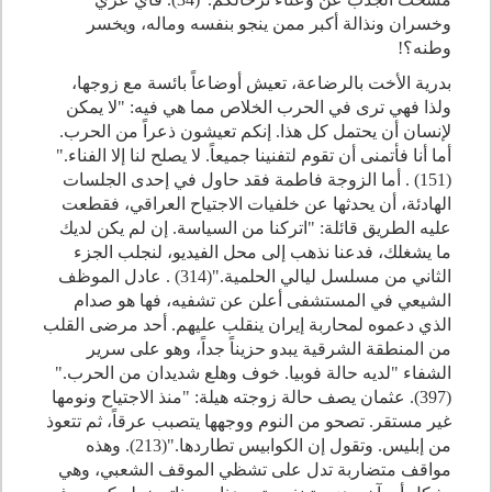
وخسران ونذالة أكبر ممن ينجو بنفسه وماله، ويخسر
وطنه؟!
بدرية الأخت بالرضاعة، تعيش أوضاعاً بائسة مع زوجها،
ولذا فهي ترى في الحرب الخلاص مما هي فيه: "لا يمكن
لإنسان أن يحتمل كل هذا. إنكم تعيشون ذعراً من الحرب.
أما أنا فأتمنى أن تقوم لتفنينا جميعاً. لا يصلح لنا إلا الفناء."
(151) . أما الزوجة فاطمة فقد حاول في إحدى الجلسات
الهادئة، أن يحدثها عن خلفيات الاجتياح العراقي، فقطعت
عليه الطريق قائلة: "اتركنا من السياسة. إن لم يكن لديك
ما يشغلك، فدعنا نذهب إلى محل الفيديو، لنجلب الجزء
الثاني من مسلسل ليالي الحلمية."(314) . عادل الموظف
الشيعي في المستشفى أعلن عن تشفيه، فها هو صدام
الذي دعموه لمحاربة إيران ينقلب عليهم. أحد مرضى القلب
من المنطقة الشرقية يبدو حزيناً جداً، وهو على سرير
الشفاء "لديه حالة فوبيا. خوف وهلع شديدان من الحرب."
(397). عثمان يصف حالة زوجته هيلة: "منذ الاجتياح ونومها
غير مستقر. تصحو من النوم ووجهها يتصبب عرقاً، ثم تتعوذ
من إبليس. وتقول إن الكوابيس تطاردها."(213). وهذه
مواقف متضاربة تدل على تشظي الموقف الشعبي، وهي