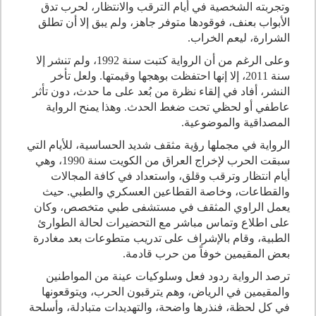
وتجربته الشخصية في أيام الترقب والانتظار، لحرب تدق
الأبواب بعنف، فوقودها متوفر جاهز، ولم يبق إلا أن تطلق
الشرارة، ليعم الخراب.
وعلى الرغم من أن الرواية كتبت سنة 1992، ولم تنشر إلا
سنة 2011، إلا إنها احتفظت بوهجها وقيمتها. ولعل تأخر
النشر، أفاد في إلقاء نظرة من بُعد على ما حدث، دون تأثر
عاطفي أو لحظي تحت ضغط الحدث. وهذا يمنح الرواية
المصداقية والموضوعية.
الرواية في مجملها رؤية مثقف شديد الحساسية، للأيام التي
سبقت الحرب لإخراج العراق من الكويت سنة 1990، وهي
أيام انتظار وترقب وقلق، واستعداد في كافة المجالات
والقطاعات، وخاصة القطاعين العسكري والطبي. حيث
يعمل الراوي المثقف في مستشفى طبي متخصص، وكان
على اطلاع وتماس مباشر مع التحضيرات لحالة الطوارئ
الطبية، وقام بالإشراف على تدريب متطوعات بعد مغادرة
بعض المقيمين خوفاً من حرب قادمة.
ترصد الرواية ردود فعل وسلوكيات عينة من المواطنين
والمقيمين في الرياض، وهم يترقبون الحرب، ويتوقعونها
في كل لحظة، فنذرها واضحة، والتهديدات متبادلة، وأسلحة