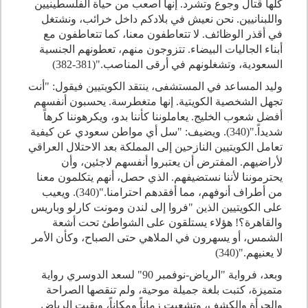
كلها قتال وجوع وتشرد. إنها أصعب من حياة الفلسطينيين
واللبنانيين. نحن نعيش في بلادكم داخل خرائب، ونشتغل
في أقذر الوظائف. لا تتعاطفون معنا، كما تتعاطفون مع
أبناء الجاليات البيضاء. تتزوجون منهم، تعطونهم الجنسية
السعودية، وتشغلونهم في أرقى المناصب."(381-382)
وليد المساعد في المستشفى، ينتقد الكويتيين فيقول: "أنت
تجهل الشخصية الكويتية. إنها متغطرسة. يحسبون أنفسهم
أفضل شعوب الخليج. يعاملوننا كأننا بدو، ويكرهوننا كرهاً
شديداً."(340). ويضيف: "سل أي مواطن سعودي عن كيفية
تعامل الكويتيين النازحين إلى المملكة بعد الاحتلال العراقي
لأراضيهم. المفترض أن يعتبروا أنفسهم لاجئين، وأن
يحترموننا لأننا نستضيفهم. الذي حصل، أنهم يتكلمون معنا
من أطراف أنوفهم، مما أفقدهم احترامنا."(340). ويعيب
على الكويتيين الذين "فروا إلى لندن ومونت كارلو وباريس
والقاهرة؟! هؤلاء يستلقون على الشواطئ تحت أشعة
الشمس، أو يسهرون في الملاهي حتى الصباح، وكأن الأمر
لا يعنيهم."(340)
وبعد، فرواية "الرياض-نوفمبر 90" لسعد الدوسري رواية
متميزة، كتبت بلغة جميلة موحية، ولم تنقصها الصراحة
والجرأة والكشف، وتشعبت زماناً ومكاناً، وبقيت الرياض