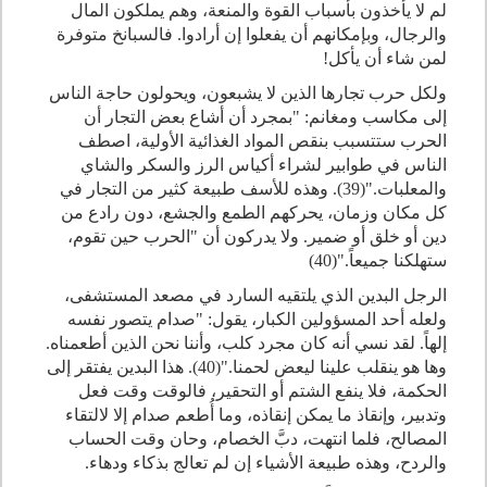
لم لا يأخذون بأسباب القوة والمنعة، وهم يملكون المال
والرجال، وبإمكانهم أن يفعلوا إن أرادوا. فالسبانخ متوفرة
لمن شاء أن يأكل!
ولكل حرب تجارها الذين لا يشبعون، ويحولون حاجة الناس
إلى مكاسب ومغانم: "بمجرد أن أشاع بعض التجار أن
الحرب ستتسبب بنقص المواد الغذائية الأولية، اصطف
الناس في طوابير لشراء أكياس الرز والسكر والشاي
والمعلبات."(39). وهذه للأسف طبيعة كثير من التجار في
كل مكان وزمان، يحركهم الطمع والجشع، دون رادع من
دين أو خلق أو ضمير. ولا يدركون أن "الحرب حين تقوم،
ستهلكنا جميعاً."(40)
الرجل البدين الذي يلتقيه السارد في مصعد المستشفى،
ولعله أحد المسؤولين الكبار، يقول: "صدام يتصور نفسه
إلهاً. لقد نسي أنه كان مجرد كلب، وأننا نحن الذين أطعمناه.
وها هو ينقلب علينا ليعض لحمنا."(40). هذا البدين يفتقر إلى
الحكمة، فلا ينفع الشتم أو التحقير، فالوقت وقت فعل
وتدبير، وإنقاذ ما يمكن إنقاذه، وما أُطعم صدام إلا لالتقاء
المصالح، فلما انتهت، دبَّ الخصام، وحان وقت الحساب
والردح، وهذه طبيعة الأشياء إن لم تعالج بذكاء ودهاء.