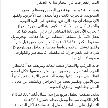
الدمار تفغر فاها في انتظار ساعة الصفر.
هذه الحالة غير مسبوقة في الرياض ومعظم المدن
السعودية، فالحرب كانت دوماً بعيدة، عند الآخرين، ولكنها
الآن توشك أن تهدد الرياض، وتضعها في دائرة اللهب،
والخوف كان من الأسلحة الكيميائية التي بحوزة العراق:
"الحرب الآن تدق بابنا المباشر. لن نرثي الشهيد كما كنا
نفعل دائماً، بل سنتلقى الشظية. لن نعدَّ حقائب الهجرة، بل
سنخيط الكفن."(15-16)، فقد كانت الحرب من قبل خبراً،
ولكنها توشك أن تكون واقعاً معاشاً. والعاقل من يتوقع كل
شيء، فما داهم جارك قد يداهمك، فالمخاطر والكوارث،
معدية، لا أمان لها.
حالة الترقب والانتظار صعبة للغاية ومرهقة جداً، فانتظار
الحرب أشد مرارة وخطورة من الحرب نفسها. فكل لحظة
انتظار هي حرب بذاتها. وهذه الحالة من الترقب تغير كثيراً
من الأمور، وتكسر بعضاً من الحواجز، وتكشف عن معادن
الناس وطباعهم، وتمزق أقنعتهم.
بداية، يصفعنا الطفل هزيع ببراءته، يسأل أباه: "بابا، لماذا لا
تأكل الكويت سبانخاً وتقتل صدام حسين؟!"(8). هذا
التساؤل على بساطته، يحمل إدانة صارخة لكل الضعفاء،