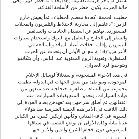
بشكل أو بآخر هزيمة نفسية، وهذا بحد ذاته خطر كبير، وفي
حالة الحرب، يكون أخطر من الأسلحة الفتاكة.
خطيب الجمعة، كعادة معظم الخطباء دائماً يعيش خارج
الزمن: "دعاهم إلى محاربة الاختلاط والتلفزيون والمجلات
المستوردة. نهاهم عن استقدام الخادمات والسائقين
والسفر إلى الخارج والتعامل مع البنوك واستخدام سيارات
الليموزين وإقامة حفلات أعياد الميلاد والمبالغة في
الأعراس."(154)، مع أن الأولى أن يتحدث عن الحرب
المنتظرة، وتقوية الروح المعنوية عند الناس، وأن يتكاتفوا
ويتوحدوا لرد العدوان.
في هذه الأجواء المشحونة، واستغلالاً لوسائل الإعلام
الموجودة، وبتواطئ من بعض الجهات في الدولة، نظمت
مجموعة من النساء، مظاهرة احتجاجية ضد منعهن من
قيادة السيارات، وتحدين المنع بقيادة السيارات، فتم
اعتقالهن، ثم أطلق سراحهن بعد تعهدهن بعدم العودة إلى
ذلك. اللافت في الأمر هذه الحملة الشرسة ضد هؤلاء
النسوة، في كافة المنابر، وكأنهن ارتكبن كبيرة من الكبائر
عياناً بياناً، وكان الأولى أن توضع القضية في سياقها
الموضوعي دون إقحام للشرع والدين والأمن فيها.