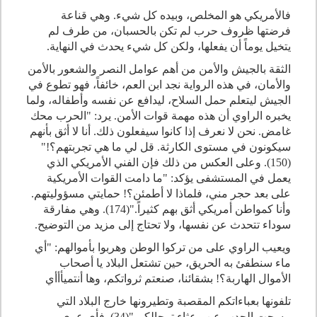
فالأمريكي هو المخلص، وبيده كل شيء. وهي قناعة
فرضتها ظروف حرب لم تكن بالحسبان، من طرف لم
يتخيل يوماً أن يفعلها، ولكن كل شيء يحدث في النهاية.
الثقة بالجيش والأمن من أهم عوامل النصر والشعور بالأمن
والأمان، في هذه الرواية نجد ابن العم، خائفاً، فهو تطوع في
الجيش ليتعلم حمل السلاح، ليدافع عن نفسه وأطفاله، ولما
يخبره الراوي أن هذه مهمة قوات الأمن. يرد: "الحرب محك
غامض. نحن لا نعرف إذا كانوا سيفعلون ذلك. أنا لا أثق بأنهم
سيكونون في مستوى الكارثة. قل لي ما هي تجربتهم؟!"
(150). وعلى العكس من ذلك فإن الفني الأمريكي الذي
يعمل في المستشفى يؤكد: "ما دامت القوات الأمريكية
على بعد حجر مني، فلماذا لا أطمئن؟! حمايتي مسؤوليتهم.
وأنا كمواطن أمريكي أثق بهم كثيراً."(174). وهي مفارقة
سوداء تتحدث عن نفسها، ولا تحتاج إلى مزيد من التوضيح.
ويعيب الراوي على من تركوا الوطن وهربوا بأموالهم: "أي
ماء سنطفئ به الحريق، حين تشتعل البلاد يا أصحاب
الأموال الهاربة؟! بشقائنا، صنعتم ثرواتكم، وها أنتميأأأي
تلفونها بعباءاتكم المقصبة وتطيرونها خارج البلاد التي
مسحت الجدب عن وعثاء ترحالكم."(34). فأي عري