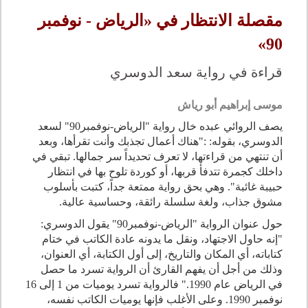
مقصلة الانتظار في «الرياض - نوفمبر
90»
قراءة في رواية سعد الدوسري
موسى إبراهيم أبو رياش
يصف الروائي عبده خال رواية "الرياض-نوفمبر90" لسعد
الدوسري، بقوله: :"هناك أعمال تجذبك وأنت تقرأها، وبعد
أن تنتهي من قراءتها، لا تعرف تحديداً سر جمالها. تبقي في
داخلك كجمرة تتدفأ قربها، أو كوردة تلوح بها في انتظار
حبيبة غائبة". وهي بحق رواية ممتعة جداً، كتبت بأسلوب
مشوق جذاب، ولغة سلسلة رائقة، وحساسية عالية.
حول عنوان الرواية "الرياض-نوفمبر90" يقول الدوسري:
"إنه حاول الاجتهاد، ونقل ما يدونه عادة الكاتب في ختام
كتاباته، أي المكان والتاريخ، إلى أول الكتابة، أي العنوان،
وذلك من أجل أن يفهم القارئ أن الرواية تسرد ما حصل
في الرياض عام 1990
.
" فالرواية تسرد يوميات من 1 إلى 16
نوفمبر 1990. وعلى الأغلب فإنها يوميات الكاتب نفسه،