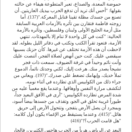
حموضة المعدة، والصداع، تعبر المتطوعة هيفاء عن حالته
بقولها: "أحس أنك تريد أن تدفع الحرب بيديك العاريتين. أن
تصنع من جسدك مظلة تقينا قنابل المعركة."(137). أما
زوجته فاطمة فتقارن بين تأثره بالأزمات العربية السابقة
مثل أزمة الخليج الأولى ولبنان وفلسطين، وتأثره بالأزمة
الحالية: "كنت في كل واحدة لا تنام إلا بالمهدئات. تنتهي
الأزمة، فتعود تقرأ الكتب وتكتب في دفاتر الليل بطوله. لقد
لاحظت أن هذه الأزمة تختلف عن غيرها. كأن حزنك بسببها
سيقضي عليك. كنت حين أنهض لصلاة الفجر، أتنصت عليك
وأنت نائم وحيداً في غرفة الضيوف. سمعت ذات فجر
نشيجاً يصدر منك. هرعت إليك، لكني وجدتك نائماً، الدموع
تملأ خديك، وإبهامك تضغط على صدرك."(197). ويعاني من
جراء ذلك من الكوابيس الذي تطارده في أثناء نومه،
لتكشف مرارة النفس وأوهاقها. وعندما يقع مغمياً عليه من
شدة المرض تطارده الكوابيس: "أرى في الأفق البعيد جداً،
طيوراً غريبة تحلق في الجو، وتقذف من جسدها بيضاً أسود،
وبمجرد أن يصل الأرض يتفجر، وتتحول الأرض إلى حريق
هائل."(415)، وعندما يستيقظ من الإغماء يكون أول كلامه:
"هل قامت الحرب؟!"(416)
البعد عن الرياض، هرباً من الحرب هاجس الكثيرين، فالجار