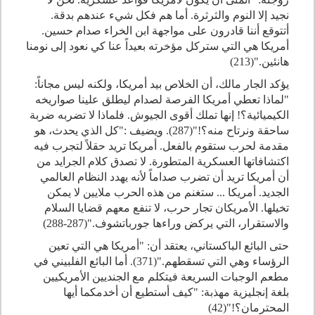
نجيد إلا النوم والثرثرة. أما هم فكل شيء عندهم بدقة.
أتتوقع أننا قادرون على مواجهة ابن الخراء صدام حسين.
أمريكا هي التي ستركل مؤخرته بعيداً عنا كي نعود إلى نومنا
هانئين."(213)
يؤكد الجار مالك، أن الخلاص بيد أمريكا، ولكنه ليس مجاناً:
"لماذا تعطي أمريكا الفرصة لصدام ليطلق علينا صواريخه
الكيميائية؟! إنها تملك أقوى الجيوش. فلماذا لا تضربه ضربة
ساحقة ونرتاح منه؟!"(287). ويضيف :"كل الذي يحدث، هو
مقدمة لحرب ستقوم بالفعل. أمريكا تريد حقلاً لتجرب فيه
اكتشافاتها العسكرية المتطورة. لا تصدق كلام الجرايد من
أن أمريكا تريد أن تضرب صداماً لأنه يهدد النظام العالمي
الجديد. أمريكا ... ستغنم من هذه الحرب ملايين لا يمكن
تخيلها. الأمريكان تجار حرب، لا تنفع معهم قضايا السلام
والاستقرار، التي يركض وراءها جورباتشوف."(287-288)
حتى البائع الباكستاني، يعتقد أن: "أمريكا هي التي تعين
الرؤساء وهي التي تسقطهم."(371). أما البائع الفلبيني في
مطعم الوجبات السريعة فيتكلم مع الجنديين الأمريكيين
بلغة إنجليزية مهذبة: "كيف أستطيع أن أخدمكما أيها
المحترمان؟!"(42)