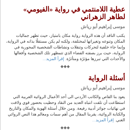
عطية اللامنتمي في رواية «الفيومي»
لطاهر الزهراني
موسى إبراهيم أبو رياش
يكتب الناقد أن هذه الرواية رواية مكان بامتياز، حيث تظهر جماليات
المكان وتنوعه وتغيراتها لمختلفة، ولكنه لم يكن مستقلًا بذاته في الرواية،
وإنما جاء خلفية لتحركات وتنقلات ونشاطات الشخصية المحورية في
الرواية، حيث برز بصفته الفضاء الذي تتمظهر تلك الشخصية وأفعالها
والأحداث التي تبرزها مؤثرًة ومتأثرًة.
إقرأ المزيد...
أسئلة الرواية
موسى إبراهيم أبو رياش
يعود بنا القاص والكاتب الأردني الى أحد الأعمال الروائية العربية التي
استطاعت أن تلفت انتباه العديد من النقاد وحظيت بحضور قوي ولافت
في نهائيات جوائز أدبية رفيعة. ومن خلال أسئلة الهوية والمكان والتاريخ
والكتابة الروائية، يقربنا المقال من أهم سمات ومعالم هذا النص الروائي
الغني.
إقرأ المزيد...