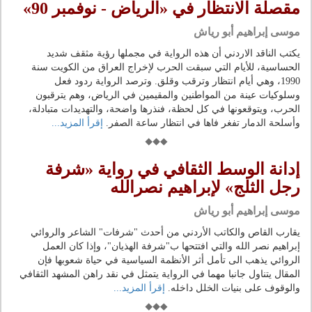
مقصلة الانتظار في «الرياض - نوفمبر 90»
موسى إبراهيم أبو رياش
يكتب الناقد الاردني أن هذه الرواية في مجملها رؤية مثقف شديد
الحساسية، للأيام التي سبقت الحرب لإخراج العراق من الكويت سنة
1990، وهي أيام انتظار وترقب وقلق. وترصد الرواية ردود فعل
وسلوكيات عينة من المواطنين والمقيمين في الرياض، وهم يترقبون
الحرب، ويتوقعونها في كل لحظة، فنذرها واضحة، والتهديدات متبادلة،
وأسلحة الدمار تفغر فاها في انتظار ساعة الصفر.
إقرأ المزيد...
إدانة الوسط الثقافي في رواية «شرفة
رجل الثلج» لإبراهيم نصرالله
موسى إبراهيم أبو رياش
يقارب القاص والكاتب الأردني من أحدث "شرفات" الشاعر والروائي
إبراهيم نصر الله والتي افتتحها ب"شرفة الهذيان"، وإذا كان العمل
الروائي يذهب الى تأمل أثر الأنظمة السياسية في حياة شعوبها فإن
المقال يتناول جانبا مهما في الرواية يتمثل في نقد راهن المشهد الثقافي
والوقوف على بنيات الخلل داخله.
إقرأ المزيد...