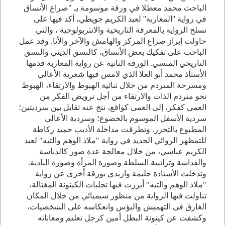
الباحث محمد معطلا في ورقة موسومة بـ "صراع الأنساق
في رواية ''المغاربة'' لعبد الكريم جويطي، أكد فيها على
تسلح الرواية بالمعرفة التاريخية والانتربولوجية ، والتي
حاولت إبراز صراع المركز والهامش والآخر والأنا. وقد عمل
الباحث على تفكيك بعض الأنساق، كالنسق الديني والنسق
التاريخي المنسي. الورقة الثانية عن رواية المغاربة قدمها
الأستاذ محمد أبو العلا الذي لامس فيها شعرية الأعالي
ومسرحة المتردم من خلال ثنائية الهبوط والارتقاء، الهبوط
نحو متردم الذات والارتقاء من أجل ترويض الفكر من
العمى كفكر، إلى العمى كواقع، نتج عنه تقابل بين سرديتين؛
سردية الأسفل الموسوم بالخضوع؛ وسردية الأعالي
المطبوع بالتحرر. وتطرقت مداخلة الأديب حميد ركاطة
للتمظهر الروائي الجديد في رواية "ملاذ الوهم والتيه" لعبد
الكريم عباسي، من خلال معالجة عدة صور كالدناسة
والقداسة وتراتبية السلطة وصورة المرأة وصورة البادية.
وتدخلت الأستاذة حليمة وازيدي بورقة أخرى عن رواية
"ملاذ الوهم والتيه" أبرزت فيها تجليات الكينونة المغتالة،
تناولت فيها الرواية من منظور سيميائي من خلال المكان
الغارق في التهميش والبؤس وانعكاسه على الشخصيات،
وكشفت عن كينونة البطل أمين كرجل تعليم ومعاناته