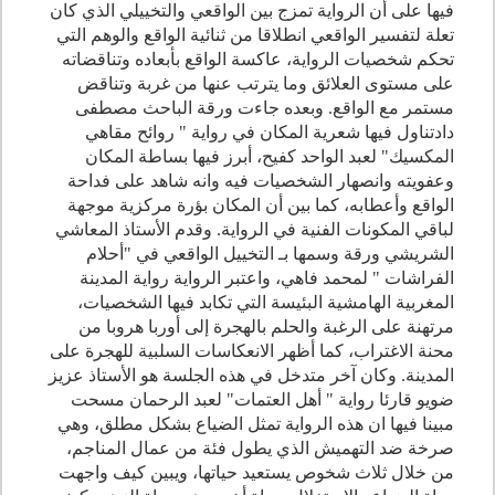
فيها على أن الرواية تمزج بين الواقعي والتخييلي الذي كان
تعلة لتفسير الواقعي انطلاقا من ثنائية الواقع والوهم التي
تحكم شخصيات الرواية، عاكسة الواقع بأبعاده وتناقضاته
على مستوى العلائق وما يترتب عنها من غربة وتناقض
مستمر مع الواقع. وبعده جاءت ورقة الباحث مصطفى
دادتناول فيها شعرية المكان في رواية " روائح مقاهي
المكسيك" لعبد الواحد كفيح، أبرز فيها بساطة المكان
وعفويته وانصهار الشخصيات فيه وانه شاهد على فداحة
الواقع وأعطابه، كما بين أن المكان بؤرة مركزية موجهة
لباقي المكونات الفنية في الرواية. وقدم الأستاذ المعاشي
الشريشي ورقة وسمها بـ التخييل الواقعي في "أحلام
الفراشات " لمحمد فاهي، واعتبر الرواية رواية المدينة
المغربية الهامشية البئيسة التي تكابد فيها الشخصيات،
مرتهنة على الرغبة والحلم بالهجرة إلى أوربا هروبا من
محنة الاغتراب، كما أظهر الانعكاسات السلبية للهجرة على
المدينة. وكان آخر متدخل في هذه الجلسة هو الأستاذ عزيز
ضويو قارئا رواية " أهل العتمات" لعبد الرحمان مسحت
مبينا فيها ان هذه الرواية تمثل الضياع بشكل مطلق، وهي
صرخة ضد التهميش الذي يطول فئة من عمال المناجم،
من خلال ثلاث شخوص يستعيد حياتها، ويبين كيف واجهت