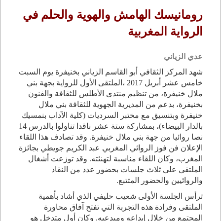
رومانيسك الهامش والهوية والحلم في
الرواية المغربية
عدي الزياني
شهد المركز الثقافي أبو القاسم الزياني بخنيفرة يوم السبت
خامس عشر أبريل 2017 ،الملتقى الأول للرواية بجهة بني
ملال خنيفرة، من تنظيم منتدى الأطلس للثقافة والفنون
بخنيفرة، بدعم من المديرية الجهوية للثقافة بني ملال
خنيفرة وبتنسيق مع مختبر السرديات (كلية الآداب بنمسيك
بالدار البيضاء)، بمشاركة ستة عشر ناقدا تناولوا بالدرس 14
نصا روائيا من جهة بني ملال خنيفرة. وقد تصادف هذا اللقاء
الإعلان فن فوز الروائي المغربي عبد الكريم جويطي بجائزة
المغرب، وكان اللقاء مناسبة لتهنئته. وقد توزعت أشغال
الملتقى على ثلاث جلسات بحضور عدد من النقاد
والروائيين والحضور المتتبع.
ترأس الجلسة الأولى شعيب حليفي الذي أشاد بأهمية
الملتقى وفرادة هذه التجربة التي تفتح آفاق محاورة
المجتمع من خلال إبداعه ومبدعيه. وكان أول متدخل هو