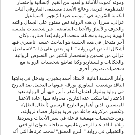
وموته كموت للأمانة والعديد من القيم الإنسانية واحتضار
للمنظومة التربية. وعالج الأستاذ مصطفى الفاروقي آليات
الكتابة السّردية في "موسم صيد الزّنجور'' لاسماعيل
غزالي، مبرزا أن هذه الرواية نص مفتوح على الجمال والتيه
والخوف والألغاز والأحداث الغامضة، عبر شخصيات ملتبسة
الهوية ومريبة ومخاتلة، منحت الرواية بُعدا فنتازيا. وكان
آخر متدخل في هذه الجلسة هو الباحث عيسى ناصيري فيها
أشكال التناص في رواية " النهر يعض على ذيله" لاسماعيل
غزالي من تضمين واستحضار للكثير من النصوص الروائية
والحكايات والسيناريو وكذا تقاطع شخصيات الرواية مع
شخصيات نصوص أخرى.
وأدار الجلسة الثانية الأستاذ أحمد بلخيري، وتدخل في بدايتها
الناقد بوشعيب الساوري بورقة عنونها بـ التخييل ضد التاريخ
في رواية بولنوار لعثمان أشقرا، أبرز فيها أن الرواية تعيد
الاعتبار لما سكت عنه التاريخ، محاولة منها إعادة الاعتبار
للمنسيين الذين أهملهم التاريخ الرسمي (أبطال الظل)،
وتكسير مركزيته جاعلا من قرية بولنوار فضاء لروايته،
ومن شخصيات مهمشة فاعلة في سير الأحداث وسردها.
وتلاه الناقد عبد الرحمن غانمي، بمداخلة بعنوان الواقعي
والتخييلي في رواية " البرج المعلق" لمحمد غرناط التي أكد