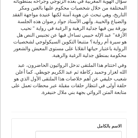
سؤال الهوية المغربية في بعده الزنوجي وجراحه بمنطوياته
المختلفة من خلال شخصيات محكوم عليها بالغبن ومكر
التاريخ، وهي تبحث عن هوية آمنة لكنها عنيدة مواجهة الفقد
والضياع والخيبة. وأنهى الأستاذ جواد رضوان هذه الجلسة
بورقة بين فيها جدلية الرهبة و الرغبة في رواية " نحيب
الأزقة" عبد الإله حبيبي تساءل فيها عن تجنيس النص هل
هو سيرة أم رواية؟ متتبعا التكوين السيكولوجي لشخصيات
الرواية باعتبار حياتها انقلابا على مستوى المعيش والشعور
محكومة بمنطق جدلية الرغبة والرهبة.
وفي اختتام هذا الملتقى تدخل الروائيون الحاضرون، عبد
الله لغزار وحميد ركاطة ثم عبد الكريم جويطي. كما أعلن
شعيب حليفي عن أهم خلاصات هذا الملتقى الأول الذي هو
حلقة أولى في انتظار حلقات مقبلة عبر محطات تعمل على
متابعة المتن الروائي بجهة بني ملال خنيفرة.
الاسم بالكامل