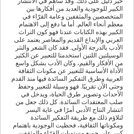
خير دليل على ذلك. وقد ساهم في الانتشار
الكبير للوجودية والعديد من أفكارها بين
المتخصصين والمثقفين وعامة القرّاء في
معظم أنحاء العالم. أما ما دفع إلى الاهتمام
الكبير بهذه الكتابات عندنا فهو كون التراث
العربي والإبداع القديم والمعاصر يعتمد على
الأدب بالدرجة الأولى. فقد كان الشعر والنثر
الوسيلتين اللتين استخدمتا للتعبير عن الكثير
من الأفكار والقيم، وكان الأدب بشكل واسع
الأداة الأساسية للتعبير عن مكونات الثقافة
العربية وطرق التفكير السائدة فيها منذ القدم
وحتى الآن تقريبًا. فهو وسيلة للتعبير وحفظ
الأحداث وتصوير طرق الحياة، ويدخل في
صلب المعتقدات السائدة. كل ذلك جعل من
انتشار النتاج الأدبي أمرًا في غاية اليسر
لتلاؤم ذلك مع طريقة التفكير السائدة
ومكوناتها الثقافية، فحظيت الوجودية باهتمام
كبير على جميع مستويات القرّاء والمثقفين