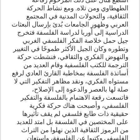
أسطع مثال على ذلك المرحوم رفاعة
الطهطاوي ومن تلاه. ومع نشاط الحركة
الثقافية، والتحولات المدنية في المجتمع
العربي وظهور الجامعات بُدئ بإرسال البعثات
الدراسية إلى أوربا لدراسة الفلسفة فتخرج
جيل حمل خلاصة الفكر الفلسفي الغربي
وتطوره وكان الجيل الأكثر طموحًا في التغيير
والنهوض الفكري والثقافي، فنشطت حركة
الترجمة للكتب الفلسفية وقام العديد من
أساتذة الفلسفة بمخاطبة القارئ العادي لرفع
مستواه الفكري، ونقد مظاهر التفكير التي لا
صلة لها بالعصر والدعوة إلى الإصلاح،
فاتسعت رقعة الاهتمام بالفلسفة والتفكير
الفلسفي، وأصبحت هناك حركة فكرية
حقيقية ذات طابع فلسفي لم يقف تأثيرها
على المختصين في الفلسفة بل امتد للعديد
من الرموز الثقافية الذين نهلوا من التراث
الفلسفي وكتبوا عن الفلسفة، واستعان