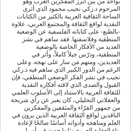
بواحد من بين أبرز المفكرين العرب وهو
المرحوم د.زكي نجيب محمود الذي أثرى
الساحة الثقافية العربية بالكثير من الكتابات
النقدية لواقع الثقافة والمجتمع العربي، علاوة
-بالطبع- على كتاباته الفلسفية عن الوضعية
المنطقية وفلاسفتها. فقد ساهم في نشر
العديد من الأفكار الخاصة بالوضعية
المنطقية، ودرّس جيلاً كاملاً، وأثر في
العديدين، ومنهم مَن سار على نهجه. وعلى
الرغم من الدور الكبير الذي ساهم فيه د.زكي
نجيب في نشر الفكر الوضعي المنطقي، فإن
القبول والصدى الذي لاقته أفكاره النقدية
للثقافة العربية بالاستناد إلى الأسلوب العلمي
والعقلاني التحليلي، كان يعبر عن رأي شريحة
من جمهور القرّاء والمثقفين والمفكرين
الناقدين لواقع الثقافة العربية الذين يرون في
العلم ومناهجه وأدواته أساسًا صالحًا لإعادة
بناء العقلية العربية مثلما حدث في أوربا