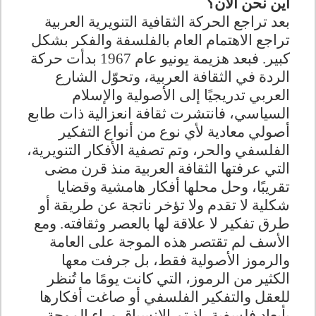
أين نحن الآن؟
بعد تراجع الحركة الثقافية التنويرية العربية
تراجع الاهتمام العام بالفلسفة والفكر بشكل
كبير. فبعد هزيمة يونيو عام 1967 بدأت حركة
الردة في الثقافة العربية، وتحوّل الشارع
العربي تدريجيًا إلى الأصولية والإسلام
السياسي، فانتشرت ثقافة انعزالية ذات طابع
أصولي معادية لأي نوع من أنواع التفكير
الفلسفي والحر، وتم تصفية الأفكار التنويرية،
التي عرفتها الثقافة العربية منذ قرن مضى
تقريبًا، وحل محلها أفكار هامشية وقضايا
شكلية لا تقدم ولا تؤخر ناتجة عن طريقة أو
طرق تفكير لا علاقة لها بالعصر وثقافته. ومع
الأسف لم تقتصر هذه الموجة على العامة
والرموز الأصولية فقط، بل جرفت معها
الكثير من الرموز، التي كانت يومًا ما تُنظر
للعقل والتفكير الفلسفي أو صاغت أفكارها
بأبعاد فلسفية، إذ تم الانسياق وراء الموجة