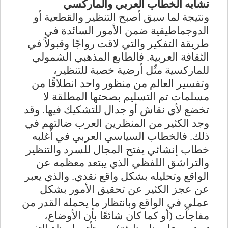
تشابه الخطاب العربي والماركسي
ونتيجة لما سبق أصبح التنظير والقطعية أو
الدوجماطيقية ضمن الأمور السائدة في
طريقة التفكير والتي لاقت رواجًا وقبولاً في
الثقافة العربية. فالطابع المذهبي الشمولي
للماركسية مثّل أرضية خصبة للتنظير،
وتفسير العالم من منظور واحد انطلاقًا من
مسلمات تم التسليم بصحتها المطلقة لا
تخضع لأي نقاش أو جدال للتشكيك فيها. وقد
وجد الكثير من المنظرين العرب ضالتهم في
ذلك. فالخطاب السياسي العربي في أغلبه
خطاب إنشائي يفتح المجال للسرد والتنظير
والتراشق اللفظي الذي يبتعد معظمه عن
الواقع وتحليله بشكل واقع نقدي. والذي يعبر
عن عجز الكثير عن تحقيق الأمور بشكل
عملي في الواقع وبانتظار ما يحمله القدر من
مفاجآت (أو كما كان شائعًا بأن الأوضاع،