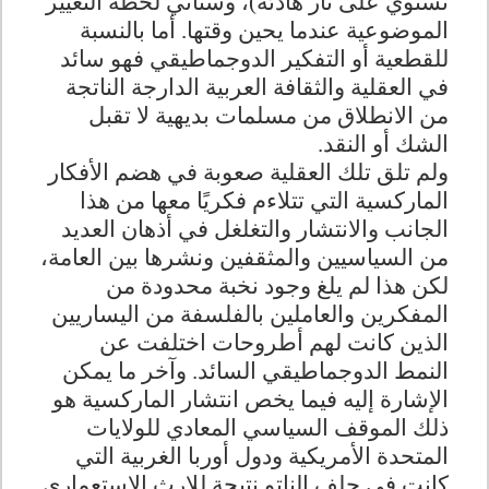
تستوي على نار هادئة)، وستأتي لحظة التغيير
الموضوعية عندما يحين وقتها. أما بالنسبة
للقطعية أو التفكير الدوجماطيقي فهو سائد
في العقلية والثقافة العربية الدارجة الناتجة
من الانطلاق من مسلمات بديهية لا تقبل
الشك أو النقد.
ولم تلق تلك العقلية صعوبة في هضم الأفكار
الماركسية التي تتلاءم فكريًا معها من هذا
الجانب والانتشار والتغلغل في أذهان العديد
من السياسيين والمثقفين ونشرها بين العامة،
لكن هذا لم يلغ وجود نخبة محدودة من
المفكرين والعاملين بالفلسفة من اليساريين
الذين كانت لهم أطروحات اختلفت عن
النمط الدوجماطيقي السائد. وآخر ما يمكن
الإشارة إليه فيما يخص انتشار الماركسية هو
ذلك الموقف السياسي المعادي للولايات
المتحدة الأمريكية ودول أوربا الغربية التي
كانت في حلف الناتو نتيجة للإرث الاستعماري