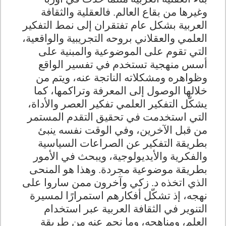
وغيرها من بقاع العالم. فالعقلية والثقافة
العربية بشكل عام تفتقران إلى نمط التفكير
العلمي والعقلاني بروحه التجريبية والواقعية،
التي تقوم على الموضوعية والمبنية على
أسس منهجية تستخدم في تفسير الواقع
وظواهره ومشكلاته الناتجة عنه، ويتم من
خلالها الوصول إلى المعرفة وتراكمها، كما
يشكّل التفكير العلمي تفكير العصر والأداة،
التي استخدمت في تحقيق التقدم المستمر
من قبل الآخرين، وفي الوقت نفسه ينبئ
بطريقة التفكير عن الصراعات السياسية
والفكرية والأيديولوجية، ويبحث في الأمور
بطريقة موضوعية مجردة. وهذا هو المنحى
الذي اتخذه د. زكي وآخرون ممن ساروا على
نهجه، إذ تشكّل أفكارهم استمرارًا لمسيرة
التنوير في الثقافة العربية عبر استخدام
العلم، ومناهجه، وما نجم عنه من طريقة