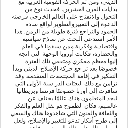
الديني، ومن ثم الحركة القومية العربية مع
بدايات القرن العشرين، فحدث نوع من
التحول والانفتاح على العالم الخارجي فرضته
الدعوة إلى التغييروالتطوير لواقع ساده
الجمود والتراجع فترة طويلة من الزمن. هذا
الأمر استدعى البحث عن نماذج سياسية
واقتصادية وفكرية ممن سبقونا في العلم
والحضارة، فكانت أوروبا الوجهة التي اتجه
إليها معظم مفكري ومثقفي تلك الفترة
خصوصًا بعد تراجع حركة الإصلاح الديني وبدأ
التفكير في إقامة المجتمعات المتقدمة. وقد
تزامن مع ذلك البعثات الدراسية الأولى التي
سافرت إلى أوربا خصوصًا فرنسا وبريطانيا
ليجد المتعلمون هناك عالمًا يختلف عن
عالمهم، فكان الطموح هو نقل العلم والفكر
والثقافة والفنون التي شاهدوها هناك والسعي
إلى طرح أفكار تدعو للتغيير والإصلاح، ولعل