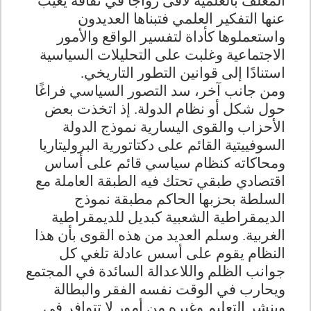
المغلف بالعلمية لاقى رواجًا في ثقافة يغيب
عنها التفكير العلمي فتبناها العديدون
واستعملوها كأداة لتفسير الواقع والأمور
الاجتماعية وغلبت على التحليلات السياسية
استنادًا إلى قوانين التطور التاريخي.
ومن جانب آخر، سد التصور السياسي فراغًا
حول شكل أو نظام الدولة. إذ اتخذت بعض
الأحزاب والقوى اليسارية نموذج الدولة
السوفييتية القائم على دكتاتورية البروليتاريا
ومحاكاته كنظام سياسي قائم على أساس
اقتصادي طبقي تحتك فيه الطبقة العاملة مع
السلطة بحزبها الحاكم مطبقة نموذج
الديمقراطية الشعبية كبديل للديمقراطية
الغربية. وسلم العديد من هذه القوى بأن هذا
النظام يقوم على أسس عادلة تلغي كل
جوانب الظلم واللاعدالة السائدة في المجتمع
ويحارب في الوقت نفسه الفقر والبطالة
وينشر التعليم وغيره من أمور لا تتوافر في