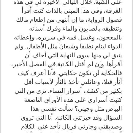
على الكنبة. خلال الليالي الأخيرة لي في هذه
الغرفة، وفي هذا المبنى بالذات كنت أقرأ
فصول الرواية، ما إن أنتهي من إطعام مالك
وتنظيفه بالصابون والماء وفرك أسنانه
بالمعجون، وغسل فمه في سريره، وإعطائه
الدواء لينام نظيفا وشبعانَ مثل الأطفال. ولم
يتبق لي منها سوى النهاية التي أخاف أن
أقرأها. وإن لم أقتل الكاتبة في الفصل الأخير،
فالحكاية لن تكون حكايتي. فأنا أعرف كيف
أثأر قتلا، وعائلتي تأخذ بالثأر لأسباب أقل
بكثير من كشف أسرار النساء. ترى من التي
كتبت أسراري على هذه الأوراق الناصعة
البياض مثل وجهي؟ سألت نفسي هذا
السؤال وقد حيرتني الكاتبة. أنا التي تروي
وصديقتي وجارتي فريال تأخذ عني الكلام