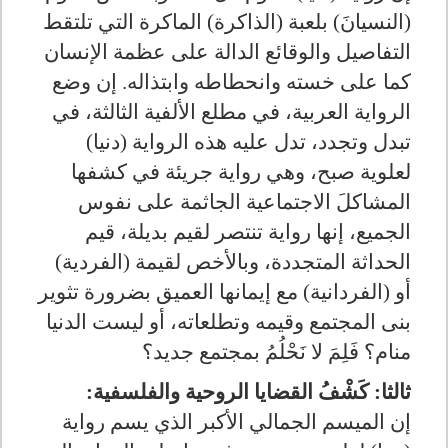
(النسيانَ) بلعبة (الذاكرة) الماكرة التي تلتقط
التفاصيل والوقائع الدالة على عظمة الإنسان
كما على خسته وانحطاطه وابتذاله. إن وضع
الرواية العربية، في مطلع الألفية الثالثة، في
تبدل وتجدد، تدل عليه هذه الرواية (دنيا)
لعلوية صبح، وهي رواية جريئة في كشفها
المشاكلَ الاجتماعية الجاثمة على نفوس
الجميع، إنها رواية تنتصر لقيم بديلة، قيم
الحداثة المتجددة، وبالأخص لقيمة (الفردية)
أو (الفردانية) مع إيمانها العميق بضرورة تثوير
بنى المجتمع وقيمه وتطلعاته، أو ليست الدنيا
منام؟ فَلِمَ لا نَحْلُمُ بمجتمع جديد؟
ثالثا: كَشْفُ القضايا الروحية والفلسفية:
إن الميسم الجمالي الأكبر الذي يسم رواية