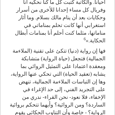
أحيانا. والكاتبة كتبت كل ما كنا نحكيه أنا
وفريال كل مساء إحدانا للأخرى من أسرار
وحكايات بعد أن ينام مالك بسلام. وما أثار
استغرابي أنها كانت تحلم بمناماتي في
مناماتها، مثلما كنت أحلم أنا بمنامات أبطال
6
الحكاية.»
فها إن رواية (دنيا) تتكئ على تقنية (الملاءمة
الجمالية) فتجعل (حياة الرواية) متشابكة
ومعقدة اعتمادا على التمثيل الروائي بما
يشابه (تعقيد الحياة) التي تحكي عنها الرواية،
وها إن التباسات الملاءمة الجمالية، تنهض
على التجريد الفني، إلى حد الإغراء في
الإخفاء، فلا نعود- نحن القراء- ندري من
الساردة؟ ومن الروائية؟ وأيهما تتحكم بروائية
الرواية؟ - خاصة وأن التناوب الحكائي يقوم