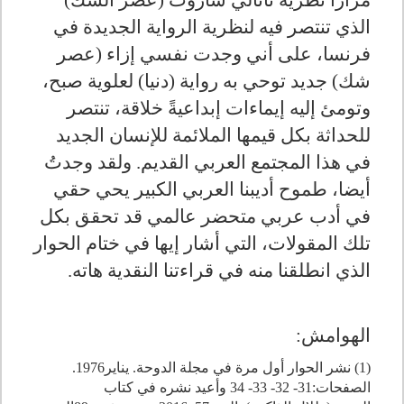
مرارا نظرية ناتالي ساروت (عصر الشك)
الذي تنتصر فيه لنظرية الرواية الجديدة في
فرنسا، على أني وجدت نفسي إزاء (عصر
شك) جديد توحي به رواية (دنيا) لعلوية صبح،
وتومئ إليه إيماءات إبداعيةً خلاقة، تنتصر
للحداثة بكل قيمها الملائمة للإنسان الجديد
في هذا المجتمع العربي القديم. ولقد وجدتُ
أيضا، طموح أديبنا العربي الكبير يحي حقي
في أدب عربي متحضر عالمي قد تحقق بكل
تلك المقولات، التي أشار إيها في ختام الحوار
الذي انطلقنا منه في قراءتنا النقدية هاته.
الهوامش:
(1) نشر الحوار أول مرة في مجلة الدوحة. يناير1976.
الصفحات:31- 32- 33- 34 وأعيد نشره في كتاب