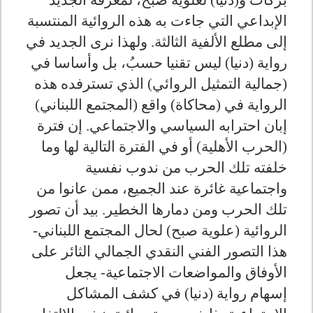
بركات و(دنيا) لعلوية صبح، لمعرفة الجديد
الإبداعي التي جاءت به هذه الروائية المنتسبة
إلى مطلع الألفية الثالثة. ولهذا نرى الجديد في
رواية (دنيا) ليس تقنيا حسبُ، بل وأساسا في
(جمالية التمثيل الروائي) الذي تسترفده هذه
الرواية في (محاكاة) واقع (المجتمع اللبناني)
إبان احترابه السياسي والاجتماعي. إن فترة
(الحرب الأهلية) أو في الفترة التالية لها وما
خلفته تلك الحرب من ندوب نفسية
واجتماعية غائرة عند الجميع، ممن عانوا من
تلك الحرب ومن دمارها الخطير. بيد أن تصور
الروائية (علوية صبح) لحال المجتمع اللبناني-
هذا التصور الفني النقدي الجمالي الثائر على
الأوفاق والمواضعات الاجتماعية- يجعل
إسهام رواية (دنيا) في كشف المشاكل