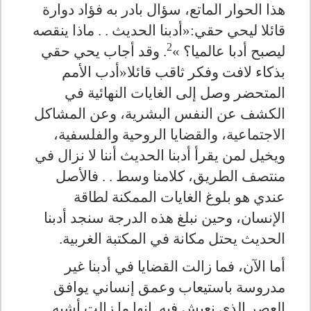
هذا الحوار الماتع، سؤال بادر به فؤاد دوارة
قائلا ليحي حقي:«أدبنا الحديث . . ماذا ينقصه
2
ليصبح أدبا عالميا؟ »
. وقد أجاب يحي حقي
بذكاء لافت وفكر ثاقب قائلا«أدب الأمم
المتحضر وصل إلى الغايات النهائية في
الكشف عن النفس البشرية، وعن المشاكل
الاجتماعية، والقضايا الروحية والفلسفية،
ويخيل لمن يقرأ أدبنا الحديث أننا لا نزال في
منتصف الطريق، كلامنا وسط . . فالأصل
عندي هو بلوغ الغايات الممكنة لطاقة
الإنسان، وحين نبلغ هذه الدرجة سنجد أدبنا
الحديث يحتل مكانة في المكتبة الغربية.
أما الآن، فما زالت القضايا في أدبنا غير
مدروسة باستيعاب وعمق إنساني يوافق
العصر الذي نعيش فيه. إنها ما زالت أشبه