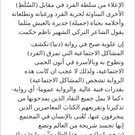
الإعلاء من سلطة الفرد في مقابل (السُلَطِ)
الأخرى المناوئة لحرية الفرد ورغباته وتطلعاته
وأحلامه بحياة (جميلة) جديرة بالعيش مثلما
يقول الشاعر التركي الشهير ناظم حكمت.
إن علوية صبح في رواية (دنيا) تكشف
المشاكل الاجتماعية التي تمزق (الفرد)
وتطوح به وبالأسرة في أتون الحمى
الاجتماعية، ولذلك لا عجب ان كانت هذه
الرواية تشخص (المشاكل الاجتماعية)
بقدرات فنية عالية. والرواية عموما- أي رواية-
«كما لا يمل جميع النقاد الذين يمدحونها من
تذكيرنا وتقريعهم الكتابَ المعاصرين الذين
ينحرفون عنها، تُعْنى بالإنسان في المجتمع.
إنها تجسد شريحة من العالم وتضع
9
(شخصياتها) ضمن هذا العالم»
ورواية( دنيا)