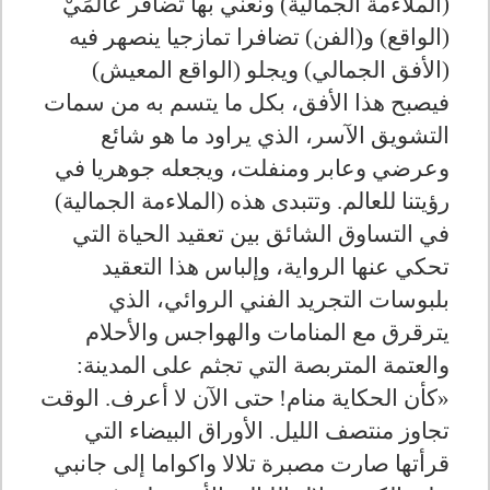
(الملاءمة الجمالية) ونعني بها تضافر عالَمَيْ
(الواقع) و(الفن) تضافرا تمازجيا ينصهر فيه
(الأفق الجمالي) ويجلو (الواقع المعيش)
فيصبح هذا الأفق، بكل ما يتسم به من سمات
التشويق الآسر، الذي يراود ما هو شائع
وعرضي وعابر ومنفلت، ويجعله جوهريا في
رؤيتنا للعالم. وتتبدى هذه (الملاءمة الجمالية)
في التساوق الشائق بين تعقيد الحياة التي
تحكي عنها الرواية، وإلباس هذا التعقيد
بلبوسات التجريد الفني الروائي، الذي
يترقرق مع المنامات والهواجس والأحلام
والعتمة المتربصة التي تجثم على المدينة:
«كأن الحكاية منام
!
حتى الآن لا أعرف. الوقت
تجاوز منتصف الليل. الأوراق البيضاء التي
قرأتها صارت مصبرة تلالا واكواما إلى جانبي