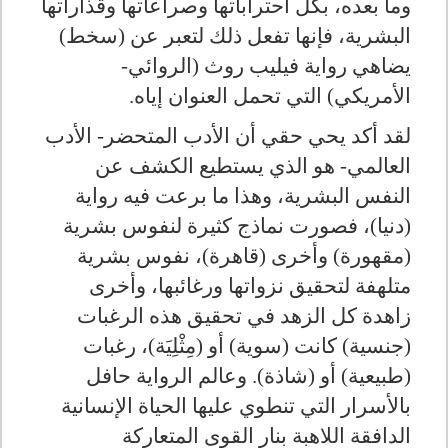
وما بعده، بكل احتراباتها وصراعاتها وقذاراتها
البشرية، فإنها تفعل ذلك لتعبر عن (سخط)
يضاهي رواية فيليب روث (الروائي-
الأمريكي) التي تحمل العنوان إياه.
لقد أكد يحي حقي أن الأدب المتحضر- الأدب
العالمي- هو الذي يستطيع الكشف عن
النفس البشرية، وهذا ما برعت فيه رواية
(دنيا)، فصورت نماذج كثيرة لنفوس بشرية
(مقهورة) وأخرى (قاهرة)، نفوس بشرية
متلهفة لتحقيق نزواتها ورغائبها، وأخرى
زاهدة كل الزهد في تحقيق هذه الرغبات
(جنسية) كانت (سوية) أو (مِثْلِيَة)، رغبات
(طبيعية) أو (شاذة). وعالم الرواية حافل
بالأسرار التي تنطوي عليها الحياة الإنسانية
الدافقة اللاهبة بنار القوى المتعاركة