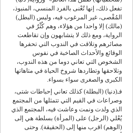
تفعل ذلك، إنها تُعْنى بالفرد المنسي، المنبوذ،
المُقْصى، غير المرغوب فيه، وليس (البطل)
(مالك) إلا واحدا من هؤلاء، وهم كُثْرٌ في
الرواية، ومع ذلك لا يتشابهون وإن تقاطعت
مصائرهم وتلاقت في الندوب التي تحفرها
الوقائع والأحداث الصاخبة في نفوس
الشخوص التي تعاني دوما من هذه الندوب،
وتلاحقها وتطاردها شروخ الحياة في متاهاتها
الكبرى والصغرى سواء بسواء.
فـ(دنيا) (البطلة) كذلك تعاني إحباطات شتى،
وصراعات في القيم التي تتمثلها من المجتمع
الذي ولدت ونمت وعاشت فيه، المجتمع الذي
يُعْلي (الرجل) على (المرأة) بسلطة هي إلى
(الوهم) اقرب منها إلى (الحقيقة). وحتى