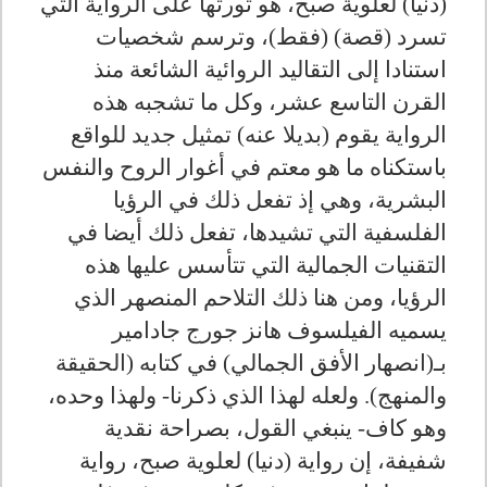
(دنيا) لعلوية صبح، هو ثورتها على الرواية التي
تسرد (قصة) (فقط)، وترسم شخصيات
استنادا إلى التقاليد الروائية الشائعة منذ
القرن التاسع عشر، وكل ما تشجبه هذه
الرواية يقوم (بديلا عنه) تمثيل جديد للواقع
باستكناه ما هو معتم في أغوار الروح والنفس
البشرية، وهي إذ تفعل ذلك في الرؤيا
الفلسفية التي تشيدها، تفعل ذلك أيضا في
التقنيات الجمالية التي تتأسس عليها هذه
الرؤيا، ومن هنا ذلك التلاحم المنصهر الذي
يسميه الفيلسوف هانز جورج جادامير
بـ(انصهار الأفق الجمالي) في كتابه (الحقيقة
والمنهج). ولعله لهذا الذي ذكرنا- ولهذا وحده،
وهو كاف- ينبغي القول، بصراحة نقدية
شفيفة، إن رواية (دنيا) لعلوية صبح، رواية