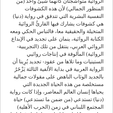
الروائية متواشجتان كأنهما شيئ واحد (من
المنظور الجمالي) لأن هذه الكشوفات
النفسية البشرية التي تتدفق في رواية (دنيا)
هي كشوفات يشارك فيها القارئُ الروائيةَ
المتخيلة والحقيقية معا، فالتباس الحكي ومعه
الكتابة الروائية، ينمان على تجديد في الإبداع
الروائي العربي، ينتقل من تلك (التجريبية-
الروائية) المألوفة في إنتاجات روائيي
الستينيات وما تلاها من عقود- تجديد يُرِينا أن
الرواية العربية في بداية الألفية الثالثة يَزْخَرُ
بالجديد الوثاب الناهض على مقولات جمالية
مستخلصة من هذه الحياة الجديدة التي
يحياها إنسان العالم المعاصر، وإذا كانت رواية
(دنيا) تستدعي (من ضمن ما تستدعي) حياة
المجتمع اللبناني في زمن (الحرب الأهلية)