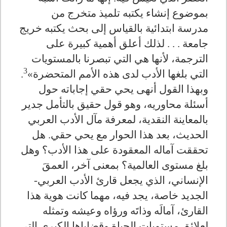
بموضوع إنشاء يكتبه تلميذ متخرج من
مدرسة ابتدائية بالقياس إلى بحث يكتبه خريج
جامعة . . . لذلك أعلق أهمية كبيرة على
الترجمة، لأنها هي التي تبصرنا بالمستويات
3
التي بلغها الأدب لدى هذه الأمم المتحضرة»
.
وبهذا القول أنهى يحي حقي إجاباته حول
أسئلة محاوريه، وهو قول حقيق بالتأمل جدير
بالمعاينة النقدية، لمعرفة مآل الأدب العربي
الحديث، بعد هذا الحوار مع يحي حقي. هل
تحققت آماله المعقودة على هذا الأدب؟ وهل
بلغ مستوى العالمية؟ بمعنى آخر، العمقَ
الإنساني، الذي يجعل قارئ الأدب العربي-
الجديد خاصة، يجد فيه، مهما كانت هوية هذا
القارئ، آمالَه وذاتَه ورؤاه وعيشه وتمثله
لعلائق مستويات الحياة وقضاياها الكبرى التي