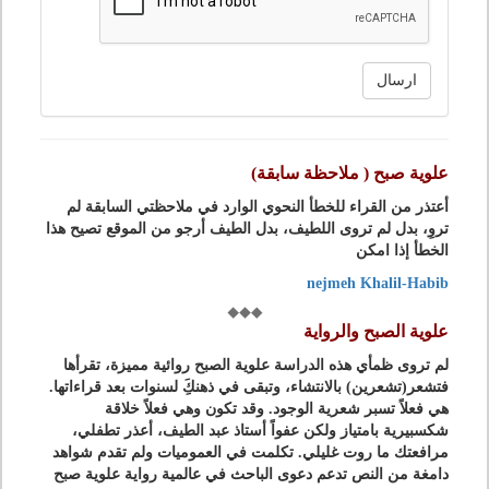
ارسال
علوية صبح ( ملاحظة سابقة)
أعتذر من القراء للخطأ النحوي الوارد في ملاحظتي السابقة لم
تروِ، بدل لم تروى اللطيف، بدل الطيف أرجو من الموقع تصيح هذا
الخطأ إذا امكن
nejmeh Khalil-Habib
علوية الصبح والرواية
لم تروى ظمأي هذه الدراسة علوية الصبح روائية مميزة، تقرأها
فتشعر(تشعرين) بالانتشاء، وتبقى في ذهنكَِ لسنوات بعد قراءاتها.
هي فعلاً تسبر شعرية الوجود. وقد تكون وهي فعلاً خلاقة
شكسبيرية بامتياز ولكن عفواً أستاذ عبد الطيف، أعذر تطفلي،
مرافعتك ما روت غليلي. تكلمت في العموميات ولم تقدم شواهد
دامغة من النص تدعم دعوى الباحث في عالمية رواية علوية صبح