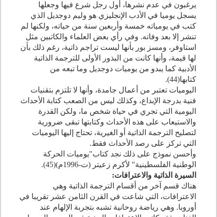
يرغبون في عدم نشرها، أول رجل شرع فيها وجعلها
يسجل يوميا في الأدب الإنجليزي هو وليم دوجديل الذي
كتب في يومياته خمسة وأربعين سنة من حياته، ولكنها لم
تنشر إلا بعد وفاته. وفي رأي بعض العلماء والكاتبين مثل
استاوفر، ومسز بور بأنها ليست تراجم ذاتية، رغم ذلك بأن
لها قيمة، وأنها كانت من البذور الأولى للترجمة الذاتية
الأدبية كما يبدو من يوميات دوجديل وما تبعه من
كتابها(
44
).
اليوميات تعتبر من أعمال جامدة، وأنها لا تلتزم بتقنيات
فنية بدرجة الإبداع، وكذلك ليس من الصعب كتابة الأحداث
اليومية التي تجري في حياة شخص ما، ولكن القدرة
والاستيعاب على هذه الأحداث وكتابتها تبقى ضرورية
لتصليح الترجمة الذاتية أو الغيرية، تحتاج إليها اليوميات
التي تركز على رصد الأحداث فقط.
وأحسن نموذج على ذلك نجد كتاب"يوميات الحركة
الوطنية الفلسطينية" لأكرم زعيتر (ت-
1996
م)(
45
).
السيرة الذاتية والاعترافات:
هناك قسم آخر من أقسام الترجمة الذاتية وهي
الاعترافات، التي شاعت في القرن الثامن عشر تقريبا في
أوروبا. وهي رياضة روحانية تشبه بتجربة الإلهام عند