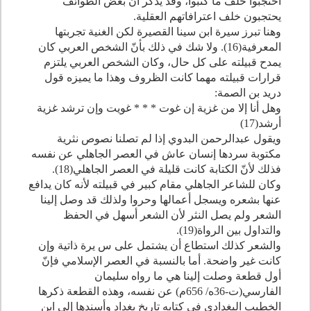
احتجبوا خلف ما كتبوا، وقد يذكر أن بعض الطوائف
يحتجبون خلف اعترافاتهم العقلية.
وهنا تبرز سيرة ابن سينا القصيرة لكن الغنية تجربتها
المعرفية(
16
). ولا شك في ذلك بأنّ الشخص العربي كان
يمدح قبيلته على كل حال، وكان الشخص العربي يلتزم
قرارات قبيلته مهما كانت الظروف وهذا ما يميزه قول
دريد بن الصمة:
وهل أنا إلا من غزية إن غوت * * * غويت وإن ترشد غزية
أرشد(
17
)
ويقول عبدالرحمن البدوي إذا لم تصلنا نصوص نثرية
مكتوبة سردها إنسان عاش في العصر الجاهلي عن نفسه
فذلك لأنّ الكتابة كانت قليلة في العصر الجاهلي(
18
).
وكان للشاعر الجاهلي مقام كبير في قبيلته لأنه كان يدافع
عنها بشعره ويسجل أعمالها وحروا ولذلك قد وصل إلينا
الشعر ولم يصل النثر لأن الشعر أسهل في الحفظ
والتداول بين الرواة(
19
).
والشعر كذلك استطاع أن يشتمل على س يرة ذاتية وإن
كانت غير واضحة. أما بالنسبة في العصر الإسلامي فإنّ
أول قطعة وصلت إلينا هي ما رواه سليمان
الفارسي(ت-
36
ه/
656
م) عن نفسه، وهذه القطعة ذكرها
الخطيب البغدادي في كتابه تاريخ بغداد وأسندها إلى ابن