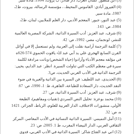
(3) ابن منظور: لسان العرب، دار صادر، ب يروت،
1994
، مادة سير.
(4) الفيروز أبادي: القاموس المحيط، ، مؤسسة الرسالة، بيروت، ط
2
،
1987
، مادة سير.
(5) عبد النور، جبور: المعجم الأدبي، دار العلم للملايين، لبنان، ط
2
،
1984
، ص:
143
.
(6) شرف، عبد العزيز: أدب السيرة الذاتية، الشركة المصرية العالمية
للنشر، لونجمان، مصر،
1992
، ص:
42
.
(7) كلمة الترجمة آرامية نقلت إلى العربية، ولم تستعمل إلا في أوائل
القرن السابع الهجري علي يد أبي عبد اﷲ ياقوت الحموي
574
-
626
ه
في مؤلفه معجم الأدباء وأرادوا (حياة الشخص) وباتت مرادفة لكلمة
سيرة في معظم الكتب التي تناولت السيرة. انظر: عبد الدايم، يحيى:
الترجمة الذاتية في الأدب العربي الحديث، ص
3
.
(8) الحديدى، عبد اللطيف: فن السيرة بين الذاتية والغيرية في ضوء
النقد الحديث، دار السعادة للطباعة، القاهرة، ط:
1
،
1996
، ص:
67
.
(9) شرف، عبد العزيز: أدب السيرة الذاتية، ص:
27
.
(10) محمد بوعزة: تحليل النص السردي (تقنيات ومفاهيم)، الطبعة
الأولى، منشورات الاختلاف، الدار العربية للعلوم، الرباط، الجزائر،
1421
ه، ص:
32
.
(11) أمل التميمي: السيرة الذاتية النسائية في الأدب المعاصر، المركز
الثقافي العربي، الدار البيضاء المغرب، ط
1
.
2005
، ص:
23
.
(12) اني عبد الفتاح شاكر: السيرة الذاتية في الأدب العربي، فدوى