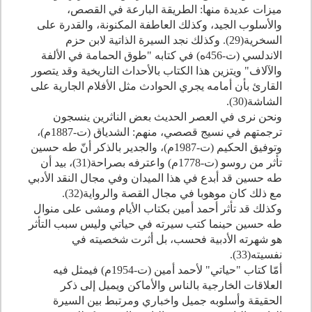
ميزات عديدة منها: الطريقة البارعة في القصص،
والأسلوب الجيد، وكذلك العاطفة المكنونة، والقدرة على
السخرية(
29
). وكذلك نجد السيرة الذاتية لابن حزم
الاندلسي (ت-
456
ه) في كتابه "طوق الحمامة في الألفة
والآلاف" ويتزين هذا الكتاب بالأحداث التاريخية وقد يتصور
القارئ بأن أمامه يجري الحوادث مثل الأفلام الجارية على
الشاشة(
30
).
ونحن نرى في العصر الحديث بعض الناثرين ينسجون
ترجمتهم في نسيج قصصي، منهم: الشدياق (ت-
1887
م)،
وتوفيق الحكيم (ت-
1987
م)، والجدير بالذكر أنّ طه حسين
تأثر من روسو (ت-
1778
م) واعترفه بصراحة(
31
)، بيد أن
طه حسين قد أبدع في هذا الميدان وفي مجال النقد الأدبي
مع ذلك كان موهوبا في مجال القصة والرواية(
32
).
وكذلك قد تأثر أحمد أمين بكتاب الأيام ومشى على منوال
طه حسين حينما كتب سيرته في حياتي وليس سبب التأثر
هو شهرته الأدبية فحسب، بل أثرت شخصيته في
نفسيته(
33
).
أمّا كتاب "حياتي" لأحمد أمين (ت-
1954
م) فيمثل فيه
العلاقات الخارجية بالناس والأماكن ويميل إلى ذكر
الحقيقة وأسلوبه جميل واخباري ومرتبط بين السيرة