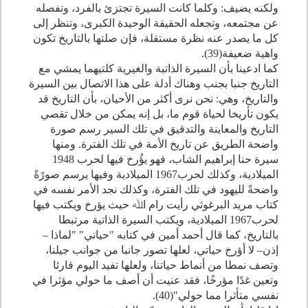
ولكنه يضيف: وكلما كانت السيرة تجتزئ بالفرد، وتفصله
عن مجتمعه، وتجعله الحقيقة الوحيدة الكبرى، وتنظر إلى
كل ما يصدر عنه نظرة مستقلة، فإن صلتها بالتاريخ تكون
واهية ضعيفة(
39
).
كما ادعينا بأن السيرة الذاتية والغيرية كلتيهما يمشي مع
التاريخ جنبا بجنب وهناك أدلة على هذا الاتصال بين السيرة
والتاريخ، وهي: نحن نرى أكثر من الأحيان، بأن التاريخ قد
يكون تأريخا لحياة قوم ما، بل إنه يمكن من خلال تقصي
التاريخ والمعاينة والتدقيق في تلك السير رسم صورة
واضحة الطريق عن تاريخ الأمة في تلك الفترة. ومنها
سيرة حنا إبراهيم الشاب، فهو يؤُرخ فيها لحرب
1948
الميلادية، وكذلك لحرب
1967
الميلادية وفيها يرسم صورًةً
واضحةً لليهود في تلك الفترة، وكذلك نجد الأمر نفسه في
كتاب مريد البرغوثي رأيت رام اﷲ حيث يؤرخ ويكتب فيها
لحرب
1967
الميلادية، ويكتب السيرة الذاتية مرتبطا
بالتاريخ، كما قال أحمد أمين في كتابه "حياتي" "لماذا –
إذن– لا أؤرخ حياتي، لعلها تصور جانبا من جوانب جيلنا،
وتصف نمطا من أنماط حياتنا، ولعلها تفيد اليوم قارئا
وتعين غدًا مؤرخًا، فقد عنيت أن أصف ما حولي مؤثرا في
نفسي متأثرا مما حولي"(
40
).