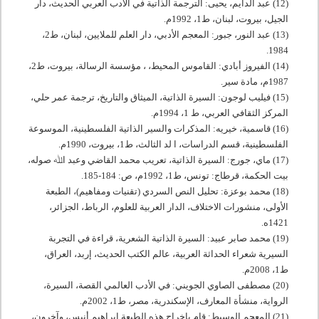
(12) عبد الدايم، يحيى: الترجمة الذاتية في الأدب العربي الحديث، دار
الجيل، بيروت، لبنان، ط
1
،
1992
م.
(13) عبد النور، جبور: المعجم الأدبي، دار العلم للملايين، لبنان، ط
2
،
.
1984
(14) الفيروز أبادي: القاموس المحيط، ، مؤسسة الرسالة، بيروت، ط
2
،
1987
م، مادة سير.
(15) فيليب لوجون: السيرة الذاتية، الميثاق والتاريخ، ترجمة عمر حلي،
المركز الثقافي العربي، ط
1
،
1994
م.
(16) قاسمية، خيريه: المذكرات والسير الذاتية الفلسطينية، الموسوعة
الفلسطينية، قسم الدراسات، ا لد الثالث، ط
1
، بيروت،
1990
م.
(17) ماي، جورج: السيرة الذاتية، تعريب محمد القاضي وعبد اﷲ صوله،
بيت الحكمة، قرطاج: تونس، ط
1
،
1992
م، ص:
184
-
185
.
(18) محمد بوعزة: تحليل النص السردي (تقنيات ومفاهيم)، الطبعة
الأولى، منشورات الاختلاف، الدار العربية للعلوم، الرباط، الجزائر،
1421
ه.
(19) محمد صابر عبيد: السيرة الذاتية الشعرية، قراءة في التجربة
السيرية شعراء الحداثة العربية، عالم الكتب الحديث، إربد، العراق،
ط
1
،
2008
م.
(20) مصطفى الصاوي الجويني: في الأدب العالمي القصة، السيرة،
الرواية، منشأة المعارف، الإسكندرية، مصر، ط
1
،
2002
م.
(21) المعجم الوسيط: قام بإخراج هذه الطبعة إبراهيم أنيس، وآخرون،