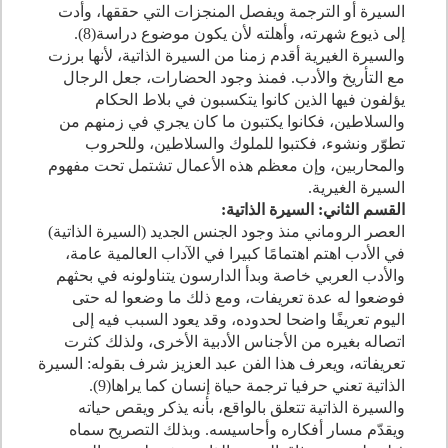
السيرة أو الترجمة ويفصل المنجزات التي حققها، وأدت
إلى ذيوع شهرته، وأهلته لأن يكون موضوع دراسة(
8
).
والسيرة الغيرية أقدم زمنا من السيرة الذاتية، لأنها برزت
مع التأريخ والأدب. فمنذ وجود الحضارات، جعل الرجال
يؤلفون فيها الذين كانوا يتكسبون في بلاط الحكام
والسلاطين، فكانوا يكتبون ما كان يجري في زمنهم من
تطوّر ونشوء، فكتبوا للملوك والسلاطين، وللحروب
والمحاربين، وإن معظم هذه الأعمال تشتمل تحت مفهوم
السيرة الغيرية.
القسم الثاني: السيرة الذاتية:
العصر الروماني منذ وجود الجنس الجديد (السيرة الذاتية)
في الأدب اهتم اهتمامًا كبيرا في الآداب العالمية عامة،
والأدب العربي خاصة وبدأ الدارسون يتناولونه في بحثهم
فوضعوا له عدة تعريفات، ومع ذلك ما وضعوا له حتى
اليوم تعريفًا واضحا لحدوده، وقد يعود السبب فيه إلى
اتصاله بغيره من الأجناس الأدبية الأخرى، ولذلك كثرت
تعريفاته، ويعرف هذا الفن عبد العزيز شرف بقوله: السيرة
الذاتية تعني حرفيا ترجمة حياة إنسان كما يراها(
9
).
والسيرة الذاتية تتعلق بالواقع، بأنه يذكر ويقص حياته
ويقدّم مسار أفكاره وأحاسيسه. وبذلك التصريح سماه