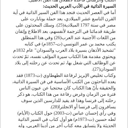
السيرة الذاتية في الأدب العربي الحديث:
أما في العصر الحديث فنجد هذا الفن السير الذاتية في آية
القرن التاسع عشر الميلادي، بعد حملة بونابارت على
مصر في سنة
1797
الميلادية(
25
). وسلك المحدثون على
طريقة قدمائنا في الترجمة لأنفسهم، بعد الاطلاع وإتقان
من اللغات الأجنبية عند العرب(
26
) وفي هذا المنطلق
يكتب محمد بن عمر التونسي (ت-
1857
م) في كتابه
"تشحيذ الأذهان بسيرة بلاد العرب والسودان" عام
1832
م
ويحتوي مقدمة هذا الكتاب سيرة المؤلف نفسه، ثمّ تحدث
عن الوظائف التي شغل بها، ثم تحدث عن رحلته إلى بلاد
السودان(
27
).
وكتاب تخليص الإبريز لرفاعة الطهطاوي (ت-
1873
) فقد
يعده الباحثون من الكتب الأساسية في فن السيرة الذاتية،
والحقيقة بأنّ هذا الكتاب كان محتجبا عن عيون الناس
فترة من الزمان وغرض رفاعة من هذا الكتاب، هو ذكر
رحلته إلى فرنسا وهذا قد يفيد للدارسين الذين سوف
يسافرون إلى فرنسا أو الانجلترا(
28
).
وفي رأي إحسان عباس (ت-
2003
) حول الكتاب (الأيام)
لطه حسين (ت-
1973
م) هو أول كتاب في السير الذاتية
الحديثة ولا يتسابق معه كتاب آخر من أدبنا العربي، وله