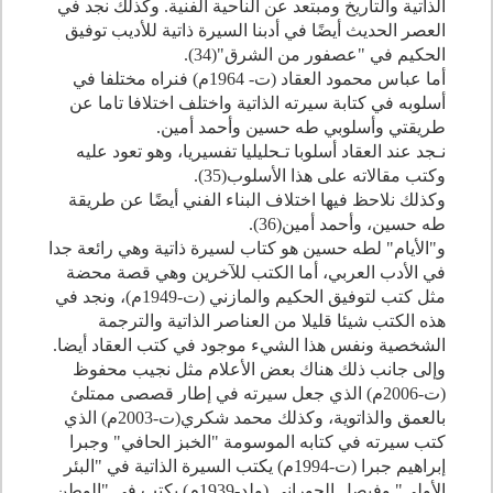
الذاتية والتاريخ ومبتعد عن الناحية الفنية. وكذلك نجد في
العصر الحديث أيضًا في أدبنا السيرة ذاتية للأديب توفيق
الحكيم في "عصفور من الشرق"(
34
).
أما عباس محمود العقاد (ت-
1964
م) فنراه مختلفا في
أسلوبه في كتابة سيرته الذاتية واختلف اختلافا تاما عن
طريقتي وأسلوبي طه حسين وأحمد أمين.
نـجد عند العقاد أسلوبا تـحليليا تفسيريا، وهو تعود عليه
وكتب مقالاته على هذا الأسلوب(
35
).
وكذلك نلاحظ فيها اختلاف البناء الفني أيضًا عن طريقة
طه حسين، وأحمد أمين(
36
).
و"الأيام" لطه حسين هو كتاب لسيرة ذاتية وهي رائعة جدا
في الأدب العربي، أما الكتب للآخرين وهي قصة محضة
مثل كتب لتوفيق الحكيم والمازني (ت-
1949
م)، ونجد في
هذه الكتب شيئا قليلا من العناصر الذاتية والترجمة
الشخصية ونفس هذا الشيء موجود في كتب العقاد أيضا.
وإلى جانب ذلك هناك بعض الأعلام مثل نجيب محفوظ
(ت-
2006
م) الذي جعل سيرته في إطار قصصى ممتلئ
بالعمق والذاتوية، وكذلك محمد شكري(ت-
2003
م) الذي
كتب سيرته في كتابه الموسومة "الخبز الحافي" وجبرا
إبراهيم جبرا (ت-
1994
م) يكتب السيرة الذاتية في "البئر
الأولى" وفيصل الحوراني (ولد-
1939
م) يكتب في "الوطن