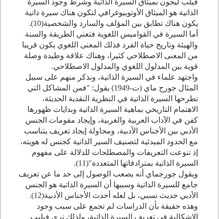
فيلب ليجون بميثاق السيرة الذاتية وشرط وجود السيرة
الذاتية هو الميثاق الأوتوبيوغرافي لتكون هناك سيرة ذاتية
يكون هناك تطابق بين المؤلف والسارد والشخصية(
10
).
أما السيرة في القواميس اللغوية فتعني الطريقة والسنة
والهيئة وتاريخ حياة الفرد فذلك المعنى اللغوي يكون قريبا
من المعنى الاصطلاحي كثيرا، وهناك علاقة وطيدة وصلة
قوية بين المدلول اللغوي والمدلول الاصطلاحي.
واجتهد علماء في السيرة الذاتية، ونذكر منهم على سبيل
المثال جورج ماي (ت-
1949
) يقول: "فمن المشاكل التي
تطرحها السيرة الذاتية في النظرية النقدية الحديثة،
الاهتمام التاريخي بماهية السيرة الذاتية وبدايات ظهورها
كفن في الآداب العربية والغربية، وإيجاد مقومات الجنس
الأدبي بين الأجناس الأدبية، ومحاولة إيجاد تعريف يتناسب
مع الحدود المبدئية لتصنيف السير الذاتية كجنس له هويته،
إذ تنوعت التعريفات والمصطلحات للدلالة على مفهوم
السيرة الذاتية بمترادفاتها المتعددة"(
11
).
ويقول جورجماي أنه يصعب الوصول إلى حد ما عن تعريف
جامع للسيرة الذاتية وسببها أن السيرة الذاتية هو الجنس
الأدبي حديث نسبي، بل لعله أحدث الأجناس الأدبية(
12
).
وهذه حقيقة بأن الدراسات لم تجمع على سبب وجود
الإشكالية في تعريف السيرة الذاتية، ولذلك نرى فيليب