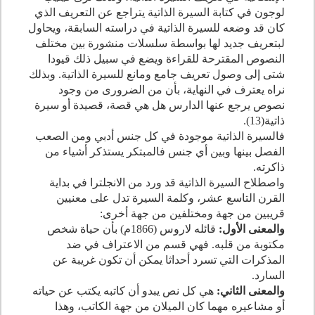
لوجون في كتابة السيرة الذاتية يتراجع عن التعريف الذي
كان قد وضعه للسيرة الذاتية في دراسته السابقة، ويحاول
لبتعريف جديد لها بواسطة سلسلات منشورة بين مختلف
النصوص المقترحة للقراءة ويضع في سبيل ذلك قيودا
شتى إلى وصول تعريف جامع ومانع للسيرة الذاتية. وبذلك
نراه يعترف في النهاية، بأن من الضرورى من وجود
نصوص يرجع عنها الدارس هل هي قصة، قصيدة أو سيرة
ذاتية(
13
).
فالسيرة الذاتية موجودة في كل جنس أدبي ومن الصعب
الفصل بينها وبين أي جنس فالمبتكر يستذكر أشياء من
ذاكرته.
واصطلاح السيرة الذاتية قد ورد من الانجلترا في بداية
القرن التاسع عشر، وكلمة السيرة تدل على معنيين
قريبين من جهة ومختلفين من جهة أخرى:
والمعنى الأول:
قائله لاروس (
1866
م) بأن حياة شخص
مكتوبة من قلبه. فهي قسم من الاعتراف في ضد
المذكرات التي تسرد أحداثا يمكن أن تكون غريبة عن
السارد.
والمعنى الثاني:
هي كل نص يبدو أن كاتبه يكتب عن حياته
أو مشاعيره مهما كان الميلان من جهة الكاتب، وهذا