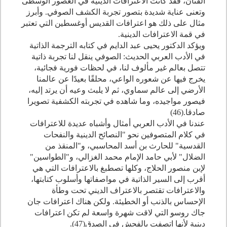
الفنان، فقد كانت الاعترافات الدينية في العصور الوسطى
وتعنى عناية شديدة بتصور تجربة الكشف الصوفي. وأبرز
مثال على ذلك هو اعترافات القديس أوغسطين التي تعتبر
في قمة الاعترافات الدينية.
ويؤكد الدكتور يحيى عبد الدايم في كتابه الترجمة الذاتية
في الأدب العربي الحديث: الصوفي ينقل لنا تجربة ذاتية
تتصل بعالم غير مألوف لنا، في لحظات فورية فجائية،
يخرج فيها عن شعوره الواعي، محلقًا بعيدًا عن عالمنا
الأرضي إلى عالم سماوي، ثم لا يلبث وعيه أن يرتد إليه،
فيصور مواجيده، وما شاهده في تجربته الكشفية تصويرا
صادقا.(
46
)
عندنا في الأدب العربي أمثال وأشباه عديدة للاعترافات
في كلام المتصوفين نحو "النصائح الدينية والنفحات
القدسية" للحارث بن أسد المحاسبي، و"المنقذ من
الضلال" لأبي حامد الإمام محمد الغزالي، و"الطواسين"
لإبن منصور الحلاج، وكلها تصطبغ بالاعترافات التي هي
أقرب إلى السير الذاتية في مواصفاتها وأسلوب كتابتها،
والاعترافات تقتصر بالاعتراف الديني تحت وطأة
الإحساس بالذنب أو الخطيئة. ولكن هناك اعترافات جان
جاك روسو التي لاقت شهرة واسعة لم تكن اعترافات
دينية لأنها اتصفت بالفحش في الصدق(
47
).