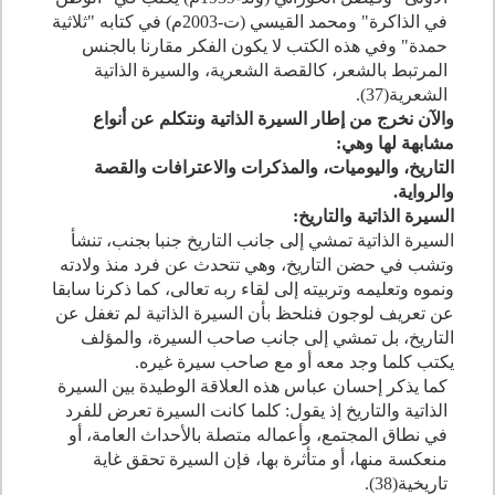
في الذاكرة" ومحمد القيسي (ت-
2003
م) في كتابه "ثلاثية
حمدة" وفي هذه الكتب لا يكون الفكر مقارنا بالجنس
المرتبط بالشعر، كالقصة الشعرية، والسيرة الذاتية
الشعرية(
37
).
والآن نخرج من إطار السيرة الذاتية ونتكلم عن أنواع
مشابهة لها وهي:
التاريخ، واليوميات، والمذكرات والاعترافات والقصة
والرواية.
السيرة الذاتية والتاريخ:
السيرة الذاتية تمشي إلى جانب التاريخ جنبا بجنب، تنشأ
وتشب في حضن التاريخ، وهي تتحدث عن فرد منذ ولادته
ونموه وتعليمه وتربيته إلى لقاء ربه تعالى، كما ذكرنا سابقا
عن تعريف لوجون فنلحظ بأن السيرة الذاتية لم تغفل عن
التاريخ، بل تمشي إلى جانب صاحب السيرة، والمؤلف
يكتب كلما وجد معه أو مع صاحب سيرة غيره.
كما يذكر إحسان عباس هذه العلاقة الوطيدة بين السيرة
الذاتية والتاريخ إذ يقول: كلما كانت السيرة تعرض للفرد
في نطاق المجتمع، وأعماله متصلة بالأحداث العامة، أو
منعكسة منها، أو متأثرة بها، فإن السيرة تحقق غاية
تاريخية(
38
).