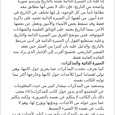
إذا قلنا بأن السيرة الذاتية تشبّه بالتاريخ وترسم صورة
واضحة من التاريخ، فإن ذلك لا يعني أنها تتطابق معه
تطابقا تاماً من كل الوجوه، بل إنها تختلف عن التاريخ في
عدة أمور، من أهمها: أن السيرة الذاتية تعتمد على ذاكرة
فقط وقد تسقط بعض الأشياء والأمور وتغفل عن بعضها
الآخر، بينما التاريخ يعتمد على الوثائق العلمية والشهادات
الموثوقة، فمن يتوضح الفرق بين السيرة الذاتية والتاريخ.
وعليه نستطيع القول أن السيرة الذاتية فن أدبي مرتبط
بالتاريخ، والدليل عليه بأن كثيرا من السيّر حين تفقد
العنصر التاريخي، فتصبح أقرب إلى الإخبار الذي يراد منه
الفائدة العامة فقط.
السيرة الذاتية والمذكرات:
كما نعرف، تتحدث المذكرات عما يجري حول كاتبها، وهي
تولي اهتماما كبيرا للأحداث حول كاتبها وخارجها أكثر مما
توليه للكاتب نفسه.
ونستفيد من المذكرات بمقدار كبير من حيث المعلومات
عن المجتمع الذي يدور حول كاتب المذكرات(
41
) معنى
ذلك بأن الكاتب لا يتكلم عن نفسه بالضرورة، ولكنه يتكلم
عما يدور حوله من الأحداث، ويدوّنها ويؤرخ لها، وهو لا
يكتب عن نفسه إلا الشيء البسيط.
وورد في تعريف المذكرات بأنه: سرد كتابي لأحداث جرت