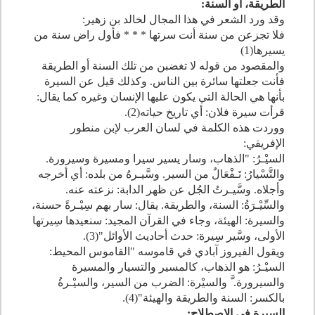
الطريقة، أو السنة:
وقد ورد الشعر في هذا المجال لخالد بن زهير:
فلا تجزعن من سنة أنت سرتها * * * فأول راض سنة من
يسيرها(
1
)
والمقصود من قوله لا تغضبن من تلك السنة أو الطريقة
فأنت جعلتها سائرة بين الناس. وكذلك قيل عن السيرة
بأنها هي الحالة التي يكون عليها الإنسان وغيره كما يقال:
قرأت سيرة فلان: أي تاريخ حياته(
2
).
ووردت هذه الكلمة في لسان العرب لإبن منطور
الإفريقي:
السيْـرُ: "الذهاب، وسار يسير سيرا ومسيرة وسيرورة.
والتَّسْيارُ: تَـفْعَالٌ من السير. وسَّيـرهُ من بلده: أي أخرجه
وأجلاه. وسَّيـرتُ الجُل عن ظهر الدابة: نزعته عنه.
والسِّيْـرَةُ: السنة، والطريقة. يقال: سار بهم سِيْـرةً حسنة،
والسيرة: الهيئة، وجاء في القرآن المجيد: سنعيدها سِيرتها
الأولى، وسَّير سِيرة: حدث أحاديث الأوائل"(
3
).
ويقول الفيروز آبادي في قاموسه "القاموس المحيط:
السيْـرُ: هو الذهاب، كالمسير والتسيار والمسيرة
والسيرورة. َّ والسيْرة: الضرب من السير، والسيْـرةُ
بالكسر: السنة والطريقة والهيئة"(
4
).
السيرة في الاصطلاح: