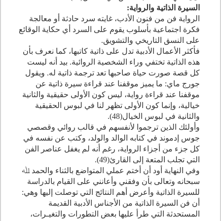
السيرة الذاتية والرواية:
الرواية فن من فنون الأدب، غايته سرد حادثة أو معالجة
فكرة اجتماعية بأسلوب يقوم على السرد أي حكاية الوقائع
على النسق التاريخي والتشويق.
فأكثر الأعمال الأدبية تدل على ذاتية كاتبها، كما نعرف بأن
هذه الذاتية تختفي وراء الشخصية الروائية. بيد أنه ليست
كل قصة صورت حياة صاحبها تعد ترجمة ذاتية له. ويقول
جورج ماي: ما يميز موقفنا عند قراءة سيرة ذاتية عن
موقفنا عند قراءة رواية، ليس كون الأولى حقيقية والثانية
خيالية، وإنما كون الأولى تظهر لنا في لبوس الحقيقية
والثانية في لبوس الخيال(
48
).
وأولئك الذين ترجموا لأنفسهم في قالب روائي وقصصي
جوس إدموند في كتابه الوالد والولد، وكتب عن نفسه في
كل جزء من أجزاء الرواية، رغم أنه لم يغفل عناصر الفن
التي تجلب المتعة إلى القارئ(
49
).
وفي النهاية أود أن أختم عملي المتواضع بالثناء والحمد ﷲ
سبحانه وتعالى بأن وفقني وأعانني على القيام بالدراسة
للسيرة الذاتية وأعرض أهم النتائج التي توصلت إليها وهي:
أن فن السيرة الذاتية من الأجناس الأدبية القديمة
المستحدثة التي طرأ عليها بعض التطورات والتغيـرات،