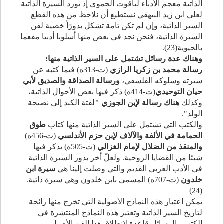
الذاتية معجم الأدباء لياقوت الحموي إذ يورد السيرة الذاتية
لعلي ابن زيد البيهقي نستطيع أن نلاحظ من هذه القطع
السير الذاتية، وإن لم تكن تامة تشكل بذورًاً خصية لفن
السيرة الذاتية، فنحن نجد في بعض منها أسلوبا أدبيا مفعما
بالحيوية(
23
).
وهناك عدة رسائل تشتمل على السير الذاتية منها:
رسالة محمد بن زكريا الرازي
(ت-
313
ه) فيما كتبه عن
سيرته وسلوكه الفلسفي،
ورسالة الصداقة والصديق لأبي
حيان التوحيدي
(ت-
414
ه) ذكر فيها بعض الأحوال الذاتية،
وكذلك
هناك رسالة لإبن الجوزي "
لفتة الكبد إلى نصيحة
الولد".
والكتب التي تشتمل على السير الذاتية منها كتاب
طوق
الحمامة في الألفة والآلاف لإبن حزم الأندلسي
(ت-
456
ه)
والمنقذ من الضلال لإمام الغزالي
(ت-
505
ه) يذكر فيها
شيئا من القضايا الروحية. ولعلّ أخر بذور السيرة الذاتية
في الأدب العربي القديم والتي وصلت إلينا هي
سيرة ابن
خلدون
(ت-
707
ه) المسمى بابن خلدون وهي سيرة ذاتية.
)
24
(
يمكن اعتبار هذه النماذج الأصولية التي تخرج منها رائحة
لتاريخ السير الذاتية وتعتبر هذه النماذج المنتشرة في
الكتب والرسائل قاعدة لانطلاق هذا الفن الأصيل.