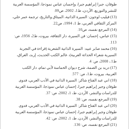
طوقان، جبرا إبراهيم جبرا، وإحسان عباس نموذجا، المؤسسة العربية
للنشر والتوزيع، الأردن، ط
1
،
2002
، ص
09
.
(13) فيليب لوجون: السيرة الذاتية، الميثاق والتاريخ، ترجمة عمر حلي،
المركز الثقافي العربي، ط
1
،
1994
، ص
22
.
(14) المرجع نفسه، ص
10
.
(15) عباس، إحسان: فن السيرة، دار الثقافة، بيروت، ط
2
،
1956
، ص:
.
113
(16) محمد صابر عبيد: السيرة الذاتية الشعرية (قراءة في التجربة
السيرية شعراء الحداثة العربية)، عالم الكتب الحديث، إربد، العراق،
ط
1
.،
2008
، ص:
4
.
(17) دريد بن الصمة، شرح ديوان الحماسة لأبي تمام، دار الكتب
العربية، بيروت، ط
1
، ص:
577
.
(18) اني عبد الفتاح شاكر: السيرة الذاتية في الأدب العربي، فدوى
طوفان وجبر إبراهيم جبرا، إحسان عباس نموذجا، المؤسسة العربية
للدراسات والنشر، الأردن، ط،
1
،
2002
، ص:
37
.
(19) المرجع نفسه، ص:
38
.
(20) اني عبد الفتاح شاكر: السيرة الذاتية في الأدب العربي، فدوى
طوفان وجبر إبراهيم جبرا، إحسان عباس نموذجا، المؤسسة العربية
للدراسات والنشر، الأردن، ط،
1
،
2002
، ص:
42
.
(21) المرجع نفسه، ص:
136
.