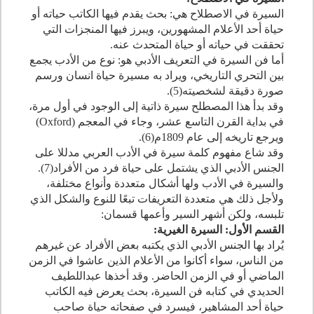
السيرة في الاصطلاح هي: بحث يقدم فيها الكاتب حياته أو
حياة أحد الأعلام المشهورين، ويبرز فيها المنجزات التي
تحققت في حياته أو حياة المتحدث عنه.
أما فن السيرة في التعريف الأدبي هو: نوع من الأدب يجمع
بين التحري التاريخي، ويراد به مسيرة حياة انسان ورسم
صورة دقيقة لشخصيته(
5
).
وقد بدأ هذا المصطلح سيرة ذاتية إلى الوجود في أول مرة،
في بداية القرن التاسع عشر، وجاء في المعجم (
Oxford
)
ويرجع تاريخه إلى عام
1809
م(
6
).
وقد شاع مفهوم كلمة سيرة في الأدب العربي مدللا على
الجنس الأدبي الذي يشتمل على حياة فرد من الأفراد(
7
).
والسيرة في الأدب ولها أشكال متعددة وأنواع مختلفة،
ولأجل ذلك هي متعددة التعريفات تبعًا للنوع والشكل الذي
تلبسه، ولكن أشهر السير وأعمها قسمان:
القسم الأول: السيرة الغيرية:
يُراد بها الجنس الأدبي الذي يكتبه بعض الأفراد عن غيرهم
من الناس، سواء أكانوا من الأعلام الذين عاشوا في الزمن
الماضي أو في الزمن الحاضر. وقد أخذها عبداللطيف
الحديدي في كتابه فن السيرة، بحث يعرض فيه الكاتب
حياة أحد المشاهير، فيسرد في صفحاته حياة صاحب