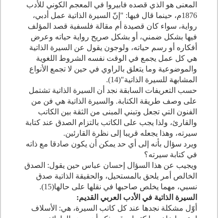
المعنى هو الذي قصده فابيروا في المعجم الكوني للأدب
1876
م، حينما قال فيها: "إنّ السيرة الذاتية عمل أدبي،
رواية، سواء كان قصيدة أم مقالة فلسفية قصد المؤلف
فيها بشكل ضمني، أو بشكل صريح رواية حياته وعرض
أفكاره أو رسم حياته، ولوجون يقول عن السيرة الذاتية
هي كل عمل يجمع في الوقت نفسه الشروط اللغوية
والموضوعية وما يتعلق بالراوي في حين لا تجمع الأنواع
المشابهة للسيرة الذاتية"(
14
).
حسب التعريفات السابقة نجد أن السيرة الذاتية تشتمل
على وصف طريقة الكتابة. والسيرة الذاتية هي فن من
الفنون التي تجعل وتبني المبنى من الثقة بين الكاتب
والقارئ، ولذا يجب على الكاتب بالتزام الصدق عند كتابة
سيرته، وهذا يجعله قريبا إلى نظرة القارئين.
ويرد سؤال بأنه إلى أي حد يمكن أن يكون صادقا مع ذاته
في كتابة سيرته؟
ويجيب عن هذا السؤال إحسان عباس حين يقول: الصدق
الخالص أمر يلحق بالمستحيل، والحقيقة الذاتية صدق
نسبي، مهما يخلص صاحبها في نقلها على حالها(
15
).
السيرة الذاتية في الأدب العربي القديم:
أوّل مشكلة نجدها عند كل كاتب السيرة، هي: الأسلاف