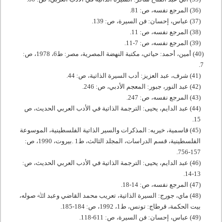
(36) المرجع نفسه، ص:
81
.
(37) عباس، إحسان: فن السيرة، ص:
139
.
(38) المرجع نفسه، ص:
11
.
(39) المرجع نفسه، ص:
7
-
11
.
(40) أمين، أحمد: حياتي، مكتبة النهضة المصرية، مصر: ط
6
،
1978
، ص:
.
7
(41) شرف، عبد العزيز: أدب السيرة الذاتية، ص:
44
.
(42) عبد النور، جبور: المعجم الأدبي، ص:
246
.
(43) المرجع نفسه، ص:
247
.
(44) عبد الدايم، يحيى: الترجمة الذاتية في الأدب العربي الحديث، ص
.
15
(45) قاسمية، خيريه: المذكرات والسير الذاتية الفلسطينية، الموسوعة
الفلسطينية، قسم الدراسات، المجلد الثالث، ط
1
.بيروت،
1990
، ص:
.
756
-
157
(46) عبد الدايم، يحيى: الترجمة الذاتية في الأدب العربي الحديث، ص:
.
14
-
13
(47) المرجع نفسه، ص:
14
-
18
.
(48) ماي، جورج: السيرة الذاتية، تعريب محمد القاضي وعبد اﷲ صوله،
بيت الحكمة، قرطاج: تونس، ط
1
،
1992
، ص:
184
-
185
.
(49) عباس، إحسان: فن السيرة، ص:
611
-
118
.