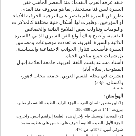
فـقد عرفه العرب الـقدماء منذ الـعصر الجاهلي ففن
السيرة ليس فنا مستحدثا، إنما هو معروف منذ القدم.
تطور فن السيرة فلم يقتصر على الترجمة الحرفية للأدباء
أو المؤرخين، وظهرت لها: أشكال فنية مختلفة كالمذكرات
واليوميات وتناولت بعض الملامح الذاتية والخصائص
النفسية، وأصبح هناك أنواع للفن السيري الذاتي كالسيرة
الذاتية والسيرة الغيرية، قد تعددت موضوعات ومضامين
السيرة فأصبحت تتناول الجوانب الاجتماعية والسياسية،
بل شملت جميع مناحي الحياة.
(أستاذ مساعد بقسم اللغة العربية، جامعة العلامة إقبال
المفتوحة، إسلام آباد)
(نشرت في مجلة القسم العربي، جامعة بنجاب لاهور-
باكستان، ع23)
* * *
الهوامش:
(1) ابن منظور: لسان العرب، الجزء الرابع، الطبعة الثالثة، دار صابر،
بيروت،
1414
ه، ص:
389
-
390
.
(2) المعجم الوسيط: قام بإخراج هذه الطبعة إبراهيم أنيس، وآخرون،
الجزء الأول، الطبعة الثانية، أشرف علي، حسن علي عطية، محمد
شوقي أمين،
1972
م، ص:
476
.