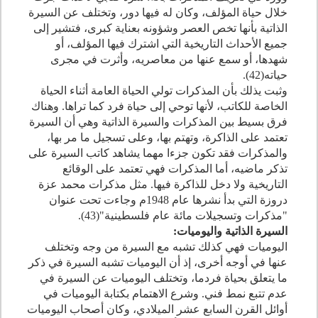
خلال حياة المؤلف، وكان له فيها دور، وتختلف عن السيرة
الذاتية بأنها تخص العصر وشؤونه بعناية كبرى، فتشير إلى
جميع الأحداث التاريخية التي اشترك فيها المؤلف، أو
شهدها، أو سمع عنها من معاصريه، وأثرت في مجرى
حياته(
42
).
وثبت يذلك بأن المذكرات تولي الحياة العامة أثناء الحياة
الخاصة للكاتب، لأنها توحي إلى حياة فرد كما تراها. وهناك
فرق بسيط بين المذكرات والسيرة الذاتية وهي أن السيرة
تعتمد على الذاكرة، وتهتم بها، وعلى تسجيل ما مر بها،
والمذكرات فقد تكون جزءا مهما يشاهد كاتب السيرة على
تذكر ماضيه، أما المذكرات فهي تعتمد على الوقائع
التاريخية ولا دخل للذاكرة فيها. مثل مذكرات محمد عزة
دروزة التي بدأ نشرها عام
1948
م وجاءت تحت عنوان
"مذكرات وتسجيلات مائة عام فلسطينية"(
43
).
السيرة الذاتية واليوميات:
اليوميات فهي كذلك تشبه مع السيرة من وجه وتختلف
عنها في أوجه أخرى، إذ أن اليوميات تشبه السيرة في ذكر
ما يتعلق بحياة فردما، وتختلف اليوميات عن السيرة في
عدم تتبع نمط فني. وشرع الاهتمام بكتابة اليوميات في
أوائل القرن السابع عشر الميلادي، وكان أصحاب اليوميات