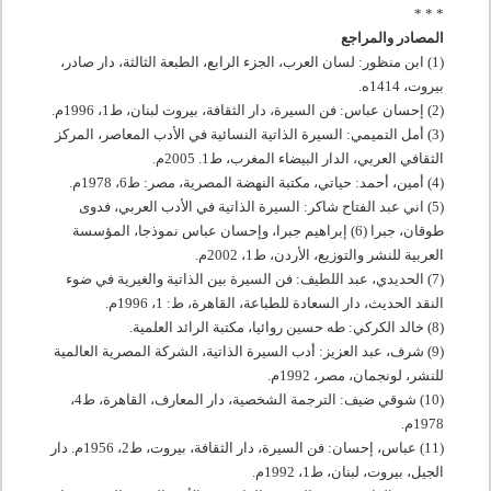
* * *
المصادر والمراجع
(1) ابن منظور: لسان العرب، الجزء الرابع، الطبعة الثالثة، دار صادر،
بيروت،
1414
ه.
(2) إحسان عباس: فن السيرة، دار الثقافة، بيروت لبنان، ط
1
،
1996
م.
(3) أمل التميمي: السيرة الذاتية النسائية في الأدب المعاصر، المركز
الثقافي العربي، الدار البيضاء المغرب، ط
1
.
2005
م.
(4) أمين، أحمد: حياتي، مكتبة النهضة المصرية، مصر: ط
6
،
1978
م.
(5) اني عبد الفتاح شاكر: السيرة الذاتية في الأدب العربي، فدوى
طوقان، جبرا (6) إبراهيم جبرا، وإحسان عباس نموذجا، المؤسسة
العربية للنشر والتوزيع، الأردن، ط
1
،
2002
م.
(7) الحديدي، عبد اللطيف: فن السيرة بين الذاتية والغيرية في ضوء
النقد الحديث، دار السعادة للطباعة، القاهرة، ط:
1
،
1996
م.
(8) خالد الكركي: طه حسين روائيا، مكتبة الرائد العلمية.
(9) شرف، عبد العزيز: أدب السيرة الذاتية، الشركة المصرية العالمية
للنشر، لونجمان، مصر،
1992
م.
(10) شوقي ضيف: الترجمة الشخصية، دار المعارف، القاهرة، ط
4
،
1978
م.
(11) عباس، إحسان: فن السيرة، دار الثقافة، بيروت، ط
2
،
1956
م. دار
الجيل، بيروت، لبنان، ط
1
،
1992
م.