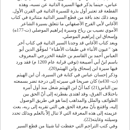
عباس، حينما يذكر فيها السيرة الذاتية عن نسبه، وهذه
القطعة قد تعتبر أول بذرة للسيرة الذاتية في القرن الأول.
وبعد ذلك نجد باقة من قطع السير الذاتية متناثرة في كتاب
الأغاني لأبي الفرج الأصفهاني ما تتعلق بسيرة الشاعر
الأموي نصيب بن رياح وسيرة إبراهيم الموصلي (ت-
177
ه)
وإسحاق ابن إبراهيم الموصلي.
وبعد كتاب الأغاني قد وجدنا السير الذاتية في كتاب آخر
هو: "عيون الأنباء في طبقات الأطباء" لموَفَّق الدين أبو
العباس أحمد بن القاسم بن خليفة الخزرجي المعروف
باسم ابنُ أبي أصيبعة (توفي قرابة عام
1269
م) فقد ورد
فيها سيرة ابن إسحاق وابن الهيثم(
20
).
وذكر إحسان عباس في كتابة فن السيرة، أن ابن الهيثم
(ت-
430
ه) كان صريحا في سيرته إلى درجة تضر بسمعته
بين الناس(
21
) كما أنّ ابن الهيثم شغل منذ أول أمره
باختلاف الفرق، وقد اهتدى بفطرته إلى أنّ الحق بين
الطوائف والملل والمذاهب إنما هو في طريق الوصول
إليه، واقتنع بأنّ معرفة الحق هي التي تقربه إلى ربه، بعث
عزيمته إلى هذه المعرفة التي لا تنال إلاّ بالعلم وبذلك تحدد
وسيلته وغايته(
22
).
وفي كتب التراجم التي حفظت لنا شيئا من قطع السير