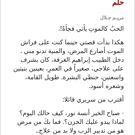
حلم
مريـم جـلال
الحبُ كالموتِ
يأتي فجأةً!.
هكذا بدأت قصتي حينما كنت على فراش
الموت أصارع المرض، والمنية تدنو مني .
دخل الطبيب إبراهيم الغرفة، كان يشرف
على علاجي، صغيراً في العمرِ، بعينين بنيتين
واسعتين. حنطي البشرة. طويل القامة،
وشعره أسود.
أقترب من سريري قائلا:
- صباح الخير أنسة نور، كيف حالك اليوم؟
لماذا يبدو عليك الحزن؟. فما بكَ من مرض
هو من تدبير الرب ولا بد من علاج..