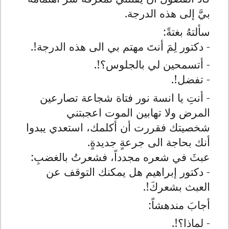
بيَّ إلى هذه الدرجة.
سألتهُ بغتةً:
- دكتور لِمَ أنتَ مهتم بي الى هذه الدرجة!.
- أتسمحين لي بالجلوس؟!.
- تفضل!.
- أنتِ يا انسة نور فتاة شجاعة تصارعين
المرض ولا تهابين الموت اعجبتني
شخصيتك فقررت أن أكلمك، استعدي يبدوا
أنك بحاجة الى جرعةٍ جديدةٍ.
عبثَ في شعره مجدداً، فشعرتُ بالغضبِ:
- دكتور إبراهيم هل يمكنك التوقف عن
العبث بشعركَ!.
أجابَ مندهشاً:
- لماذا؟!.