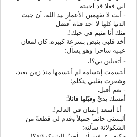
اني فعلا قد احببته
- أنت لا تفهمين الأعمار بيد الله، أن جبت
الدنيا كلها لا اجد فتاة أفضل
منك أنا متيم في حبك!.
أخذ قلبي ينبض بسرعة كبيره. كان لمعان
عينيه ساحرا وهو يسأل:
- أتقبلين بي؟!.
أبتسمت إبتسامه لم أبتسمها منذ زمن بعيد،
وشعرت بقلبي يتكلم:
- نعم أقبل.
أمسك يديَّ وقبّلها قائلاً:
- أنا أسعد إنسان في العالم!.
ألبسني خاتماً جميلاً وقدم لي قطعةً من
الشكولاتة سألته:
- كيف عرفت أني أحبُ الشوكولاتة؟!.