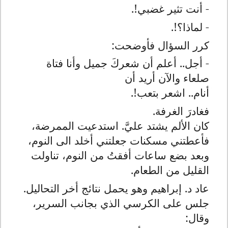
- أنت تثير غضبي!.
- لماذا؟!.
كرر السؤال فأوضحت:
- أجل.. أعلم أن شعركَ جميل وأنا فتاة
صلعاء والآن أريد أن
أنام.. اشعر بتعب!.
فغادرَ الغرفة.
كان الألم يشتد عليَّ. استدعيت الممرضة،
فأعطتني مسكنات جعلتني أخلد الى النوم،
وبعد بضع ساعات أفقتُ من النوم، تناولت
القليل من الطعام.
عاد د. إبراهيم وهو يحمل نتائج أخر التحاليل.
جلس على الكرسي الذي بجانب السرير،
وقال: