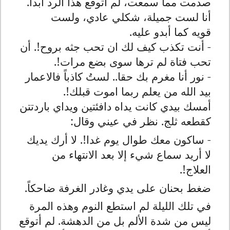
صدمت مما سمعت، لم أتوقع هذا الرد أبداً.
أنا لست جميلة، شكلي عادي، ولست
قويه كما أبدو عليه.
- أنت تكذب كيف لك ان تحب جثه بروح!. أن
تحب فتاة لم ترها سوى بضع مرات!.
- نور أنا مغرم بك حقا.. لستُ كاذباً فالاعمار
بيد الله من يعلم ربما اموت قبلك!.
أمسك بيدي كانت يداه دافئتين ويداي باردتتن
كقطعه ثلج. نظر في عيني وقال:
- ساكون معك طوال يوم غدا!. لا أرك يديك
لا أريد سماع شيء إلا بعد الانتهاء من
العلاج!.
ضغط بحنان على يدي وغادر الغرفة ضاحكاً.
في تلك الليلة لم استطع النوم وهذه المرة
ليس من شدة الألم بل من الدهشة. لم أتوقع