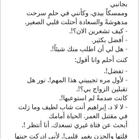
بجانبي
وممسكاً بيدي. وكأنني في حلمٍ سرحت
مدهوشةً والسعادة أحتلت قلبي الصغير.
- كيف تشعرين الان؟!.
- أفضل بكثير.
- هل لي أن اطلب منك شيئاً!.
كنت أحلم وانا أقول:
- تفضل!.
- لأول مره تجيبيني هذا المهم!. نور هل
تقبلين الزواج بي؟!.
كانت صدمةً لم استوعبها!.
- لا لا د. إبراهيم أنت شاب لطيف وما زلت
في مقتبل العمر. الحياة أمامك
أبحث عن فتاة غيري تسعدك. أنا أنتظر !.
قلتها والحزن يغمر قلبي!. لأني ادركت حينها