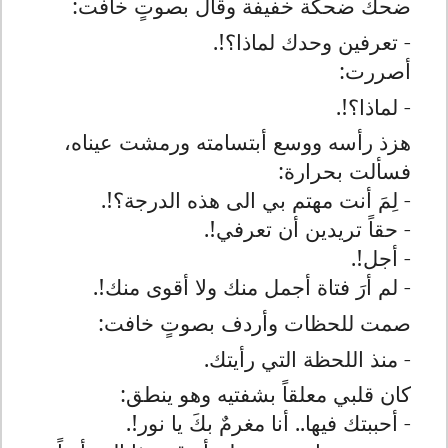
ضحك ضحكة خفيفة وقال بصوتٍ خافت:
- تعرفين وحدك لماذا؟!.
أصررت:
- لماذا؟!.
هزذ رأسه ووسع أبتسامته ورمشت عيناه،
فسألت بحرارة:
- لِمَ أنت مهتم بي الى هذه الدرجة؟!.
- حقاً تريدين أن تعرفي!.
- أجل!.
- لم أرَ فتاة أجمل منك ولا أقوى منك!.
صمت للحظات وأردف بصوتٍ خافت:
- منذ اللحظة التي رأيتك.
كان قلبي معلقاً بشفتيه وهو ينطق:
- أحببتك فيها.. أنا مغرمٌ بكَ يا نور!.