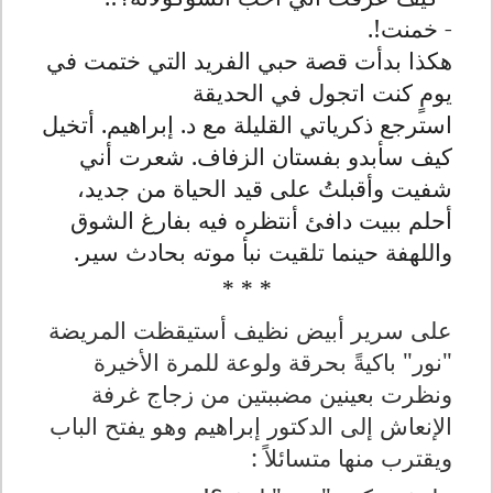
- خمنت!.
هكذا بدأت قصة حبي الفريد التي ختمت في
يومٍ كنت اتجول في الحديقة
استرجع ذكرياتي القليلة مع د. إبراهيم. أتخيل
كيف سأبدو بفستان الزفاف. شعرت أني
شفيت وأقبلتُ على قيد الحياة من جديد،
أحلم ببيت دافئ أنتظره فيه بفارغ الشوق
واللهفة حينما تلقيت نبأ موته بحادث سير.
* * *
على سرير أبيض نظيف أستيقظت المريضة
"نور" باكيةً بحرقة ولوعة للمرة الأخيرة
ونظرت بعينين مضببتين من زجاج غرفة
الإنعاش إلى الدكتور إبراهيم وهو يفتح الباب
ويقترب منها متسائلاً :