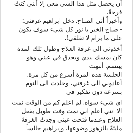
أن يحصل مثل هذا الشي معي إلا أنني كنتُ
فرحةً.
وأخيراً أتى الصباح. دخل ابراهيم غرفتي:
- صباح الخير يا نور كل شيء سوف يكون
على ما يرام لا تقلقي!.
أخذوني الى غرفة العلاج وطول تلك المدة
كان يمسك بيدي ويحدق في عيني وهو
يبتسم. أنتهت
الجلسة هذه المرة أسرع من كل مرة.
أعادوني الى غرفتي، وخلدت الى النوم
بسرعة دون تفكير في
اي شيء سواه. لم اعلم كم من الوقت نمت
الا انني اعلم اني نمت وقت طويل بفعل
العلاج وعندما فتحت عيني وجدتُ الغرفةَ
مليئةً بالزهور وضوعها، وإبراهيم جالساً