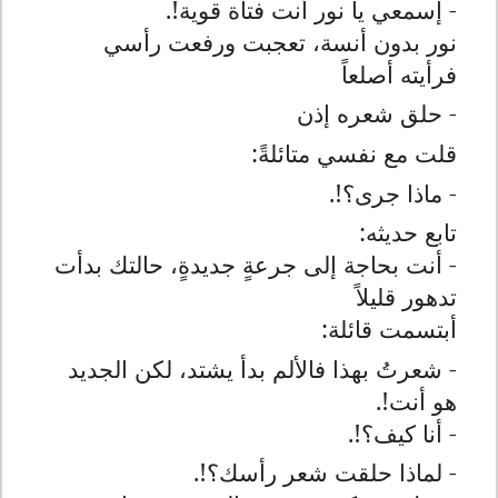
- إسمعي يا نور أنت فتاة قوية!.
نور بدون أنسة، تعجبت ورفعت رأسي
فرأيته أصلعاً
- حلق شعره إذن
قلت مع نفسي متائلةً:
- ماذا جرى؟!.
تابع حديثه:
- أنت بحاجة إلى جرعةٍ جديدةٍ، حالتك بدأت
تدهور قليلاً
أبتسمت قائلة:
- شعرتُ بهذا فالألم بدأ يشتد، لكن الجديد
هو أنت!.
- أنا كيف؟!.
- لماذا حلقت شعر رأسك؟!.