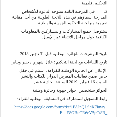
التحكيم إقليمية
2. في المرحلة الثانية ستوجه الدعوة للأشخاص
المدرجة أسماؤهم في هذه اللائحة الطويلة من أجل مقابلة
تقييمية مع لجنة التحكيم الجهوية والوطنية.
ستتوصل جميع المشاركات والمشاركين بالمعلومات
الكافية حول مراحل الانتقاء عبر الإيميل
تاريخ الترشيحات للجائزة الوطنية قبل 31 دجنبر 2018
تاريخ اللقاءات مع لجنة التحكيم : خلال شهري دجنبر ويناير
الإعلان عن الجائزة الوطنية للقراءة : سيتم في حفل
خاص ضمن فعاليات المعرض الدولي للكتاب والنشر
السبت 16 فبراير 2019 الساعة الحادية عشر
الجوائز
ستخصص جوائز جهوية وجائزة وطنية
رابط التسجيل للمشاركة في المسابقة الوطنية للقراءة
https://docs.google.com/forms/
d/e/1FAIpQLSdK7luwy_
EuqE8GBuCR6eV5pCt8B_