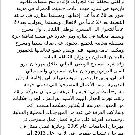
والفني محققة عدة انجازات كإعادة
فتح منصات ثقافية
تاريخية في لبنان، حيث أعادت «سينما الحمرا» في مدينة
صور بعد 30 عاماً على إقفالها، و«سينما ستارز» في مدينة
النبطية بعد 27 عاماً من الإقفال، و«سينما ريفولي» بعد 29
عاماً لتتحول الى المسرح الوطني اللبناني، أول مسرح
وسينما مجانية في لبنان، وهي عبارة عن منصة ثقافية حرة
مستقلة مجانية للجميع ، تحتوي على صالة سينما ومسرح
ومكتبة عامة ومقهى فني وتقدم جميع فعالياتها للجمهور
بالمجان بالتعاون مع وزارة الثقافة اللبنانية .
وقد شهد المسرح الوطني اللبناني إطلاق مهرجان تيرو
الفني الدولي ومهرجان لبنان المسرحي والسينمائي
الدولي، ومهرجان صور الموسيقي الدولي وإقامة الورش
التدريبية ، ومن الأعمال المسرحية التي قدمتها فرقة
مسرح إسطنبولي : قوم يابا، نزهة في ميدان معركة، زنقة
زنقة، تجربة الجدار، البيت الأسود، هوامش، الجدار، حكايات
من الحدود، مدرسة الديكتاتور،محكمة الشعب . كما
وشاركت الفرقة في عدد من المهرجانات المحلية والدولية
،وحصدت الفرقة على جائزة أفضل عمل مسرحي في
مهرجان الجامعات عام 2009، وجائزة أفضل ممثل في
مهرجان عشيات طقوس في الأردن عام 2013، أما