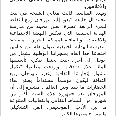
والإعلاميين
.
وبهذه المناسبة قالت معالي الشيخة مي بنت
محمد آل خليفة: "يعود إلينا مهرجان ربيع الثقافة
للمرة الرابعة عشرة، نعلن مجيئه من مدرسة
الهداية الخليفية التي تعكس النهضة الاجتماعية
والاقتصادية والثقافية لمملكة البحرين"، مضيفة:
"مدرسة الهداية الخليفية عنوان هام من عناوين
احتفائنا هذا العام بمنجزاتنا الوطنية بشعار من
(يوبيل إلى آخر)، حيث نحتفل بذكرى تأسيسها
المائة خلال 2019م". وأردفت معاليها: "نكمل
مشوار إنجازاتنا الثقافية ونعزز مهرجان ربيع
الثقافة ليكون موسماً مستداماً يصنع لقاء
الحضارات ما بيننا وبين العالم"، مشيرة إلى أن
المهرجان يعد جمهوره هذه السنة بأكثر من
شهرين من النشاط الثقافي والفعاليات المتنوعة
ما بين الأدب، الموسيقى، الفن التشكيلي
والمسرح وغيرها الكثير
.