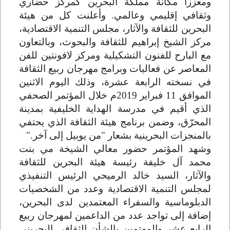
ومعززاً مكانة مملكة البحرين كمركز حضاري
وثقافي إقليمي وعالمي. وأعلنت كل من هيئة
البحرين للثقافة والآثار، مجلس التنمية الاقتصادية،
مركز الشيخ إبراهيم للثقافة والبحوث، وبالتعاون
مع البارح للفنون التشكيلية ومركز لافونتين للفن
المعاصر عن فعاليات وبرامج مهرجان ربيع الثقافة
في نسخته الرابعة عشرة، وذلك اليوم الاثنين
الموافق 11 فبراير 2019م خلال المؤتمر الصحفي
الذي أقيم في مدرسة الهداية الخليفية بمدينة
المحرّق، وضمن برنامج هيئة الثقافة الذي يحتفي
بالمنجزات البحرينية بشعار "من يوبيل إلى آخر
".
وشهد المؤتمر حضور معالي الشيخة مي بنت
محمد آل خليفة رئيسة هيئة البحرين للثقافة
والآثار، السيد خالد الرميحي الرئيس التنفيذي
لمجلس التنمية الاقتصادية وعدد من الشخصيات
الدبلوماسية والسفراء المعتمدين لدى البحرين،
إضافة إلى تواجد عدد من الداعمين لمهرجان ربيع
الرابع عشر والمهتمين بالشأن الثقافي البحريني