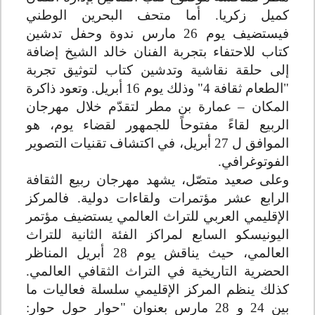
كميل زكريا. أما متحف البحرين الوطني
فيستضيف يوم 26 مارس ندوة وحفل تدشين
كتاب للاحتفاء بتجربة الفنان خالد الشيخ إضافة
إلى حلقة نقاشية وتدشين كتاب لتوثيق تجربة
"الطعام ثقافة 4" وذلك يوم 16 أبريل. وتعود ذاكرة
المكان – عمارة بن مطر لتقدّم خلال مهرجان
الربيع لقاءً مفتوحاً للجمهور لقضاء يوم، هو
الموافق ل 27 أبريل، في اكتشاف تقنيات التصوير
الفوتوغرافي
.
وعلى صعيد متصّل، يشهد مهرجان ربيع الثقافة
الرابع عشر مؤتمرات ولقاءات دولية. فالمركز
الإقليمي العربي للتراث العالمي يستضيف مؤتمر
اليونيسكو السابع لمراكز الفئة الثانية للتراث
العالمي، حيث يناقش يوم 28 أبريل المناظر
الحضرية التاريخية في التراث الثقافي العالمي.
كذلك ينظم المركز الإقليمي سلسلة فعاليات ما
بين 24 و 28 مارس بعنوان "حوار حول حوار: