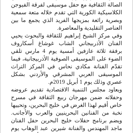
الصالة الثقافية مع حفل موسيقى لفرقة الفيوجن
الكلاسيكية الكورية التي تقدم خلاله متعة سمعية
وبصرية رائعة بمزيجها الفريد الذي يجمع ما بين
العناصر التقليدية والمعاصرة
.
وفي مركز الشيخ إبراهيم للثقافة والبحوث يحيي
الفنان الأذربيجاني الشاب غوشاغ أسكاروف
برفقة ثلاثة عازفين أمسية يوم 4 مارس تلقي
الضوء على الموسيقى الصوفية الأذربيجانية، فيما
تقدّم الفنانة مكادي نحاس في المركز التراث
الموسيقى العربي المشرقي والأردني بشكل
عصري وذلك يوم 1 أبريل 2019م
.
ويعاود مجلس التنمية الاقتصادية تقديم عروضه
وحفلاته ضمن مهرجان ربيع الثقافة في مسرح
خاص أقيم لهذا الغرض في خليج البحرين، وتحييها
نخبة من الفنانين البحرينيين والعرب والأجانب.
ويضم برنامج حفلات خليج البحرين حفل الفنان
ماجد المهندس والفنانة شيرين عبد الوهاب يوم