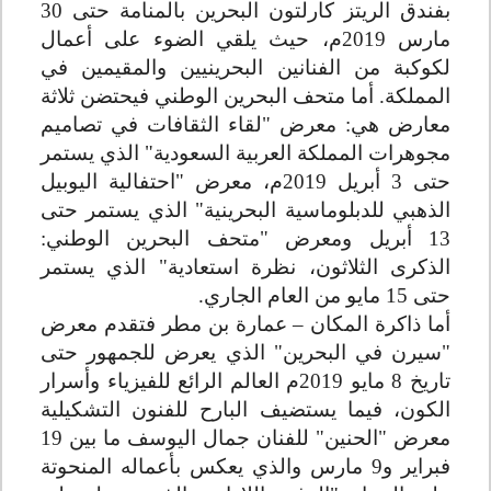
بفندق الريتز كارلتون البحرين بالمنامة حتى 30
مارس 2019م، حيث يلقي الضوء على أعمال
لكوكبة من الفنانين البحرينيين والمقيمين في
المملكة. أما متحف البحرين الوطني فيحتضن ثلاثة
معارض هي: معرض "لقاء الثقافات في تصاميم
مجوهرات المملكة العربية السعودية" الذي يستمر
حتى 3 أبريل 2019م، معرض "احتفالية اليوبيل
الذهبي للدبلوماسية البحرينية" الذي يستمر حتى
13 أبريل ومعرض "متحف البحرين الوطني:
الذكرى الثلاثون، نظرة استعادية" الذي يستمر
حتى 15 مايو من العام الجاري
.
أما ذاكرة المكان – عمارة بن مطر فتقدم معرض
"سيرن في البحرين" الذي يعرض للجمهور حتى
تاريخ 8 مايو 2019م العالم الرائع للفيزياء وأسرار
الكون، فيما يستضيف البارح للفنون التشكيلية
معرض "الحنين" للفنان جمال اليوسف ما بين 19
فبراير و9 مارس والذي يعكس بأعماله المنحوتة