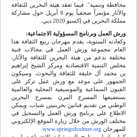
محافظة وتنمية". فيما تعقد هيئة البحرين للثقافة
والآثار مؤتمراً صحفياً يوم 8 أبريل حول مشاركة
مملكة البحرين في إكسبو 2020 دبي
.
ورش العمل وبرنامج المسؤولية الاجتماعية:
وكعادته السنوية، يقدم مهرجان ربيع الثقافة هذا
العام مجموعة ورش العمل في مجالات فنية
مختلفة
بدعم من هيئة البحرين للثقافة والآثار،
مجلس التنمية الاقتصادية ومركز الشيخ إبراهيم
بن محمد آل خليفة للثقافة والبحوث. وسيكون
الجمهور على موعد مع ورش عمل تركز على
الفنون السماعية والموسيقية المحلية والعالمية
يستضيفها المسرح المرن بمسرح البحرين
الوطني من تقديم فنانين بحرينيين شباب. ويمكن
الاطلاع على برنامج ورش العمل والتسجيل
في
مختلف الورش
من خلال زيارة الموقع الإلكتروني
للمهرجان
www.springofculture.org
.
كما يواصل برنامج المسؤولية الاجتماعية لربيع