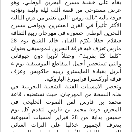
يقام على خشبة مسرح البحرين الوطني، وهو
عرض مستوحى من قصة ألف ليلة وليلة وتؤديه
فرقة باليه "باليه روس" التي تعتبر من فرق الباليه
الأكثر تأثيراً في القرن العشرين. ويواصل مسرح
البحرين الوطني حضوره في مهرجان ربيع الثقافة
فيقدّم حفلا يكرّم الفنان خالد الشيخ يوم 28
مارس تعزف فيه فرقة البحرين للموسيقى بعنوان
"كلما كنّا بقربك"، وحفلاً لأوبرا دون جيوفاني
والتي تستحضر أجمل المقاطع الموسيقية يوم 4
أبريل بقيادة المايسترو رينيه جاكوبس وعزف
فرقة أوركسترا فرايبورغ الباروكية
.
وتحضر الأمسيات الفنية الشعبية البحرينية في
هذه النسخة من المهرجان، حيث تستضيف قاعة
محمد بن فارس لفن الصوت الخليجي في
المحرق فرقة محمد بن فارس لتقدم كل يوم
خميس بداية من 28 فبراير أمسيات أسبوعية
يتعرف الجمهور خلالها على التراث الغنائي