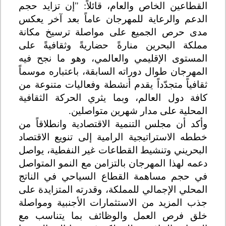
القطاعين الخاص والعام، قائلاً: "إن تزايد حجم
الدعم والرعاية للمهرجان عاماً بعد آخر يعكس
مدى حرص الجميع على مواصلة ترسيخ مكانة
مملكة البحرين منارةً حضاريةً وثقافيةً على
المستوى الإقليمي والعالمي، وهو ما نجح فيه
المهرجان طوال دوراته السابقة، باعتباره موسماً
ثقافياً متجدّداً يقدم أنشطة
و
فعاليات متنوعة من
كافة دول العالم، وبما يثري الحركة الثقافية
المحلية على مدار شهرين متواصلين.
وأكد أن مجلس التنمية الاقتصادية وانطلاقاً من
خططه الاستراتيجية الرامية إلى تنويع الاقتصاد
البحريني وتنشيط القطاعات غير النفطية، يواصل
دعمه لهذا المهرجان بالتزامن مع النمو المتواصل
في حجم مساهمة القطاع السياحي في الناتج
المحلي الإجمالي للمملكة، وقدرته المتزايدة على
جذب المزيد من الاستثمارات الأجنبية ومواصلة
خلق فرص العمل والوظائف بما يتناسب مع