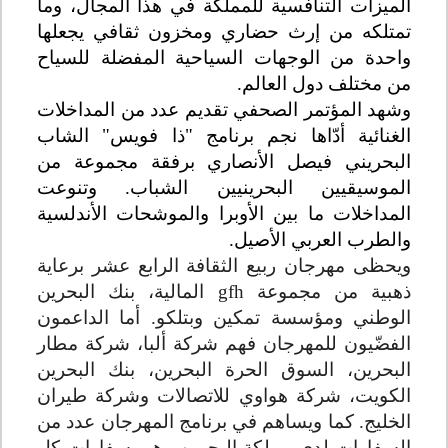
الميزات التنافسية للمملكة في هذا المجال، وما
تمتلكه من إرث حضاري ومخزون ثقافي يجعلها
واحدة من الوجهات السياحية المفضلة للسياح
من مختلف دول العالم.
وشهد المؤتمر الصحفي تقديم عدد من المداخلات
الغنائية أدّاها نجم برنامج "ذا فويس" الشاب
البحريني فيصل الأنصاري برفقة مجموعة من
الموسيقيين البحرينيين الشباب. وتنوعت
المداخلات ما بين الأوبرا والموشحات الأندلسية
والطرب العربي الأصيل.
ويحظى مهرجان ربيع الثقافة الرابع عشر برعاية
ذهبية من مجموعة
gfh
المالية، بنك البحرين
الوطني ومؤسسة تمكين
وبتلكو
. أما الداعمون
الفضّيون للمهرجان فهم شركة ألبا، شركة مطار
البحرين، السوق الحرة البحرين، بنك البحرين
الكويت، شركة هواوي للاتصالات وشركة طيران
الخليج. كما ويساهم في برنامج المهرجان عدد من
السفارات لدى مملكة البحرين وهي سفارات كل