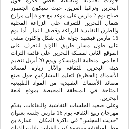
جولات تعليمية وتثقيفية تعطي فكرة حول
البحرين وتراثها العريق، حيث سيكون الجمهور
صباح يوم 2 مارس على موعد مع جولة إلى مزارع
شمال البحرين للتعرف على الزراعة المحلية
والطرق التقليدية للزراعة وقطف الثمار. أما يوم
16 مارس فيشهد جولة على شكل واكثون مشي
على طول مسار طريق اللؤلؤ للتعرف على
الموقع الثاني لمملكة البحرين على قائمة التراث
العالمي لمنظمة اليونيسكو. ويوم 20 أبريل تنظيم
هيئة البحرين للثقافة والآثار زيارة لمصائد
الأسماك (الحظرة) لتعليم المشاركين حول صنع
مصائد الأسماك التقليدية من المواد الطبيعية
المتاحة في المنطقة المحيطة بموقع قلعة
البحرين
.
وعلى صعيد الجلسات النقاشية واللقاءات، يقدّم
مهرجان ربيع الثقافة يوم 16 مارس جلسة بعنوان
"حديث المجلس" في ذاكرة المكان – عمارة بن
مطر لمناقشة موضوع كتب الفنانين بإدارة الفنان