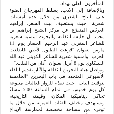
المتأخرون" لعلي بهداد
.
وبالإضافة إلى الأدب، يسلط المهرجان الضوء
على النتاج الشعري من خلال عدة أمسيات
شعرية، حيث يستضيف بيت الشعر: إبراهيم
العريّض المتفرّع عن مركز الشيخ إبراهيم بن
محمد آل خليفة للثقافة والبحوث أمسية شعرية
للشاعر المغربي عبد الرحيم الخصار يوم 11
مارس بعنوان "قرعت الطبول لأغني فاندلعت
الحرب" وأمسية شعرية للشاعر الكويتي عبد الله
الفيلكاوي يوم 8 أبريل بعنوان "آذان من القلب
".
وتواصل هيئة البحرين للثقافة والآثار تقديم اللقاء
الأسبوعي المتجدد في باب البحرين "الخامسة
بتوقيت الباب" حيث تقدّم للزوار فعاليات متنوعة
كل يوم خميس في تمام الساعة 5:00 مساءً
تحاكي ديناميكية المكان، وقيمته التاريخية،
وتستهدف مختلف الفئات العمرية من خلال ما
توفره من مساحة مخصصة لممارسة الإبداع