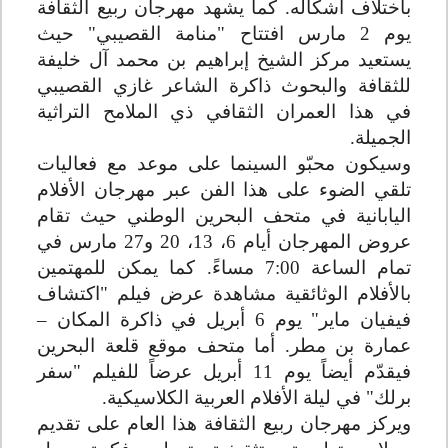
باختلاف أشكاله. كما يشهد مهرجان ربيع الثقافة
يوم 2 مارس افتتاح "منامة القصيبي" حيث
يستعيد مركز الشيخ إبراهيم بن محمد آل خليفة
للثقافة والبحوث ذاكرة الشاعر غازي القصيبي
في هذا العمران الثقافي ذي الملامح التراثية
الجميلة
.
وسيكون محبّو السينما على موعد مع فعاليات
تلقي الضوء على هذا الفن عبر مهرجان الأفلام
اليابانية في متحف البحرين الوطني حيث تقام
عروض المهرجان أيام 6، 13، 20 و27 مارس في
تمام الساعة 7:00 مساءً. كما يمكن للمهتمين
بالأفلام الوثائقية مشاهدة عرض فيلم "اكتشاف
فيفيان ماير" يوم 6 أبريل في ذاكرة المكان –
عمارة بن مطر. أما متحف موقع قلعة البحرين
فيقدّم أيضاً يوم 11 أبريل عرضاً للفيلم "سفر
برلك" في ليلة الأفلام العربية الكلاسيكية
.
ويركز مهرجان ربيع الثقافة هذا العام على تقديم