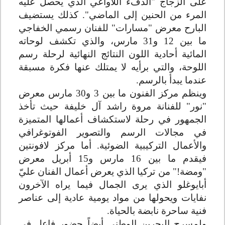
على الزجاج "الدفء اللاواعي الذي يحصل عليه
المرء من الحنين إلى الماضي". كذلك يستضيف
البارح معرض "مسارات" للفنان رسمي الخفاجي
ما بين 12 و31 مارس، والذي تكشف لوحاته
المائية أحادية اللون النتائج النهائية لرحلة رسم
اللوحة، والتي برأيه لا يمتلك عنها فكرة مسبقة
عندما يبدأ بالرسم
.
وينظم مركز الفنون ما بين 3 و30 مارس معرض
"نور" للفنانة مروة راشد آل خليفة حيث تأخذ
الجمهور في رحلة لاستكشاف أعمالها المتميزة
في مجالات الرسم والتصوير الفوتوغرافي
والأعمال التركيبية الضوئية. أما مركز لافونتين
فيقدم ما بين 16 مارس و15 أبريل معرض
"ومضة!" من تركيا الذي يعرض أعمال الفنان عليّ
أبايوغلو الذي يرى الجمال فيما يراه الآخرون
نفايات ويحولها من مواد يومية عادية إلى عناصر
فنية ساحرة نابضة بالحياة
.
ولمسرح البحرين الوطني أيضاً حضور فاعل في