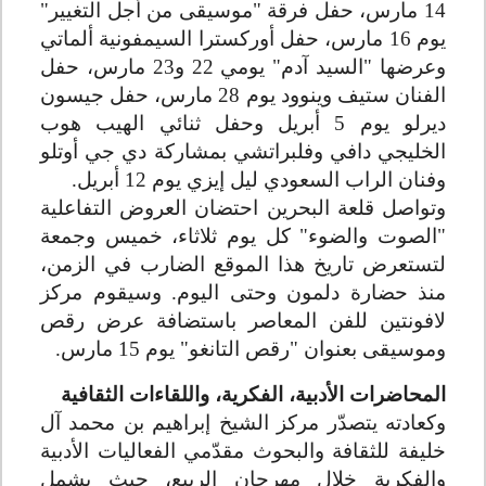
14 مارس، حفل فرقة "موسيقى من أجل التغيير"
يوم 16 مارس، حفل أوركسترا السيمفونية ألماتي
وعرضها "السيد آدم" يومي 22 و23 مارس، حفل
الفنان ستيف وينوود يوم 28 مارس، حفل جيسون
ديرلو يوم 5 أبريل وحفل ثنائي الهيب هوب
الخليجي دافي وفلبراتشي بمشاركة دي جي أوتلو
وفنان الراب السعودي ليل إيزي يوم 12 أبريل
.
وتواصل قلعة البحرين احتضان العروض التفاعلية
"الصوت والضوء" كل يوم ثلاثاء، خميس وجمعة
لتستعرض تاريخ هذا الموقع الضارب في الزمن،
منذ حضارة دلمون وحتى اليوم. وسيقوم مركز
لافونتين للفن المعاصر باستضافة عرض رقص
وموسيقى بعنوان "رقص التانغو" يوم 15 مارس
.
المحاضرات الأدبية، الفكرية، واللقاءات الثقافية
وكعادته يتصدّر مركز الشيخ إبراهيم بن محمد آل
خليفة للثقافة والبحوث مقدّمي الفعاليات الأدبية
والفكرية خلال مهرجان الربيع، حيث يشمل