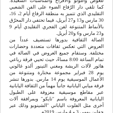
للغوص واللؤلؤ والأفراح والمناسبات السعيدة.
كما تلقي دار الرّفاع الضوء على الفن الشعبي
التقليدي الذي تتميز به منطقة الرفاع أيام 2، 16،
30 مارس و13 و27 أبريل، فيما تحتفي دار المحرّق
بالأنماط المتنوعة لفن الفجري التقليدي أيام 9
و23 مارس و6 و20 أبريل
.
الصالة الثقافية بدورها تستضيف عدداً من
العروض التي تعكس ثقافات متعددة وحضارات
مختلفة. وستقام جميع العروض في الصالة في
تمام الساعة 8:00 مساءً، حيث تحيي فرقة رباعي
هاثور لآلات الريشة ومغني التينور ألدو غالوني
يوم 28 فبراير مجموعة مختارة ومتنوعة من
الأعمال الموسيقية يوم 14 مارس. بدورها تنشر
فرقة ميابي اليابانية جانباً مهماً من الثقافة اليابانية
عبر مقاطع موسيقية معزوفة على الطبول
اليابانية المعروفة باسم "تايكو" وبمرافقة آلات
أخرى مثل الفلوت الياباني "الشينوبو وذلك عبر
حفلين يومي 3 و 4 مارس 2019م
.