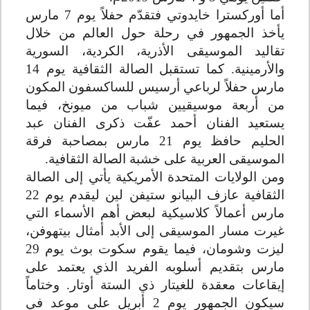
أما أوركسترا خايدوتي فتقدّم حفلاً يوم 7 مارس
يأخذ الجمهور في رحلة حول العالم من خلال
تقاليد الموسيقى الأذرية، الكردية، السورية
والأرمينية. كما تستقبل الصالة الثقافية يوم 14
مارس حفلاً لرباعي أرسيس للساكسفون المكون
من أربعة موسيقيين شباب من ميونخ، فيما
يستعيد الفنان أحمد عفّت ذكرى الفنان عبد
الحليم حافظ يوم 21 مارس بمصاحبة فرقة
الموسيقى العربية على خشبة الصالة الثقافية
.
ومن الولايات المتحدة الأمريكية يأتي إلى الصالة
الثقافية عازف البيانو ستيفن لين ليقدم يوم 22
مارس أعمالاً كلاسيكية لبعض أهم الأسماء التي
غيرت مسار الموسيقى إلى الأبد أمثال بيتهوفن،
ليزت وشومان، فيما يقوم سكوت بوث يوم 29
مارس بتقديم أسلوبه الفريد الذي يعتمد على
إيقاعات معقدة للغيتار ذي الستة أوتار. وختاماً
سيكون الجمهور يوم 2 أبريل على موعد في