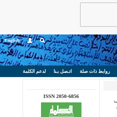
English
روابط ذات صلة
اتـصل بـنا
لدعم الكلمة
ISSN 2050-6856
ة