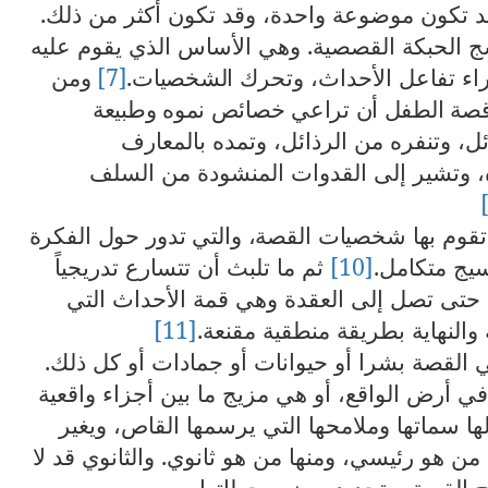
قد تكون موضوعة واحدة، وقد تكون أكثر من ذلك.
 الحبكة القصصية.
وهي الأساس الذي يقوم عليه
وراء تفاعل الأحداث، وتحرك
الشخصيات.
[7]
ومن
 قصة الطفل أن تراعي خصائص نموه وطبيعة
ل، وتنفره من الرذائل، وتمده بالمعارف
ه، وتشير إلى القدوات المنشودة من السلف
تقوم بها شخصيات القصة، والتي تدور حول الفكرة
سيج متكامل.
[10]
ثم ما تلبث أن تتسارع تدريجياً
ة حتى تصل إلى العقدة وهي قمة الأحداث التي
النهاية بطريقة منطقية مقنعة.
[11]
لقصة بشرا أو حيوانات أو جمادات أو كل ذلك.
ي أرض الواقع، أو هي مزيج ما بين أجزاء واقعية
ا سماتها وملامحها التي يرسمها القاص، ويغير
 هو رئيسي، ومنها من هو ثانوي. والثانوي قد لا
 القصة، وتحديد بعض محطاتها.