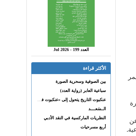
العدد 199 - 2026 Jul
الأكثر قراءة
مر
بين الصوفية وسحرية الصورة
سباعية العابر (رواية العدد)
عنكبوت التاريخ يتحول إلى «عنكبوت فى القلب»
رة
الــسَعــــد
النظريات الماركسية في النقد الأدبي
عن
ية.
أربع مسرحيات