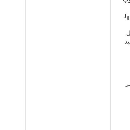
ا،
ل
يد
ر