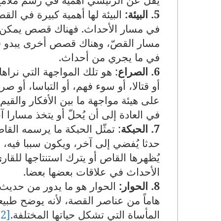
5.
البيئة:
البيئة لها أهمية كبيرة في ال
في مسار الأحداث. فهناك قصص يمكن أ
مسار القصّ، وهناك قصص أخرى يبدو في
في ما يجري من أحداث.
6. الصراع
: هو تلك المواجهة التي نراه
أو قتالا، أو سوء فهم، أو التباسا، أو 
على هيئة مواجهة ما بين الأفكار وال
في العادة إلى أن يُحلّ أو يتخذ مسارا آ
7. الحبكة
: تمثّل الحبكة ما يرسمه الق
حدثا يُفضي إلى آخر، ويكون سببا فيه،
يُظهرها القاص أو يترك استنتاجها للق
الأحداث في علاقات بعضها بعضا.
8
. الحوار:
الحوار هو ما يدور من حديث
هاماً من عناصر القصة، لأنه يوضح طبيع
المأساة التي تشکل حياتها المختلفة.
[12]