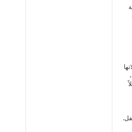
ة
تها
ً
.