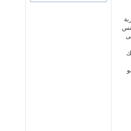
بة
جنس
نى
ك
و