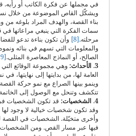
في مجملها عن فكرة الكاتب أو رأيه. 
ويشكّل القاص الموضوعة من خلال نسج
بناء القصة، والهدف المراد بلوغه من 
سمات الفكرة التي ينبغي مراعاتها في
مرحلته.
[8]
وأن تكون بناءة تدعو للفضائ
والمعلومات التي تسهم في بنائه ونمو
الصالح، أو النماذج المعاصرة المثلى.
[9]
3
.
الأحداث:
وهي مجموعة الوقائع التي 
العامة لها، من بدايتها
إلى نهايتها، في ن
وينمو بينها الصراع مع نمو حركة القص
تتكشف وتنحل مع الوصول إلى الخاتمة و
4
.
الشخصيات:
قد تكون الشخصيات في ا
وقد تكون شخصيات خيالية لا وجود لها ف
وأخرى متخيّلة. الشخصيات في القصة له
فيها عبر مسار القص. ومن الشخصيات من
يقل عن الرئيسي أهمية في رسم ملامح