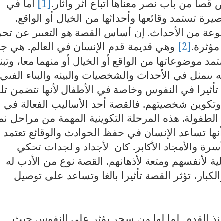
ا من باب نصر معناها اتباع اثر وآثار.
[1]
أما في
رة تستمد وقائعها وأحداثها من الخيال أو الواقع.
وعة من الأحداث. إن أساس القصة هو التعبير عن تجر
مؤثرة.
[2]
وهي قديمة قدم الإنسان في العالم. هي 
مد موضوعاتها من الواقع أو الخيال أو منهما معا، وتب
تتمثل في الأحداث والشخصيات والبيئة والبناء الفني
 تأثيرا في النفوس وخاصة في الأطفال
لأنها تتضمن تل
وتكوين شخصيتهم. فالقصة أحد الأساليب الفعالة في
 الطفولة. هذه المرحلة التكوينية المهمة من مراحل نم
نها تساعد الإنسان في حفظ الحوادث والوقائع تعتمد
لأسرة والأمجاد الأكابر. كان الأجداد والجدات تحكي
ة لأنفسهم ومتعة لأذهانهم. القصة نوع من الأدب له
كبار، تؤثر القصة تأثيرا بالغا وتساعد على توصيل
نذ القدم، لما لها من سحر يؤثر على النفوس حيث