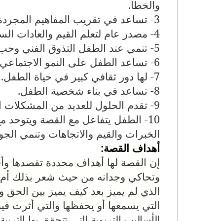
والخطأ.
3- تساعد في تقريب المفاهيم المجردة إلى ذهن الطفل من خلال الصور
4- مصدر عام لتعلم القيم والعادات السليمة
5- تنمي عند الطفل التذوق الفني وحب القراءة لديه وتزيد من الثروة اللغوية
6- تساعد الطفل على النمو الاجتماعي
7- لها دور ثقافي كبير في حياة الطفل
.
8- تساعد في بناء شخصية الطفل
.
9- تقدم الحلول للعديد من المشكلات التي تواجه الطفل في حياته اليومية
10- الطفل يتفاعل مع القصة ويتوحد 
الخبرات والقيم والاتجاهات وتنمي الجو
أهداف القصة:
إن القصة لها أهداف محددة تقصدها وأف
وتحاكي وجدانه من حيث شعر بذلك أم ل
الذي لم يميز بعد كيف يميز بين الحق و
التي يسمعها أو يحفظها والتي أثرت في
الأساليب التربوية التي تتحقق بها التربي