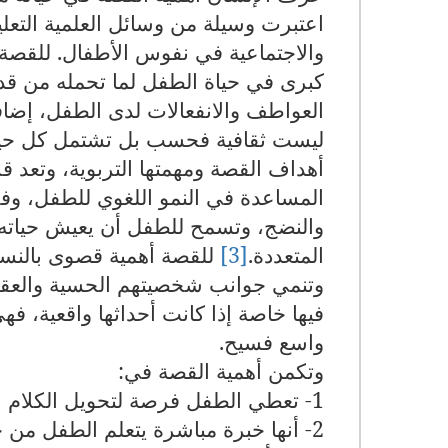
اعتبرت وسيلة من وسائل العلمية التعلي
والاجتماعية في نفوس الأطفال. للقصة دور
كبرى في حياة الطفل لما تحمله من قدر
العواطف والانفعالات لدى الطفل، إضافةً
ليست ثقافية فحسب بل تشتمل كل حياة
أهداف القصة ومهمتها التربوية، وتعد
المساعدة في النمو اللغوي للطفل، وف
والنضج، وتسمح للطفل أن يعيش حياته مست
المتعددة.
[3]
للقصة أهمية قصوى بالنسب
وتنمي جوانب شخصيتهم الحسية والعقلي
فيها خاصة إذا كانت أحداثها واقعية، ف
واسع فسيح.
وتكمن أهمية القصة في
:
1- تعطي الطفل فرصة لتحويل الكلام المنقول إلى صور ذهنية خيالية، أي أنها تنمي خيال الطفل
2- أنها خبرة مباشرة يتعلم الطفل من 