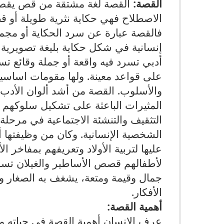
القصة:
القصة لغة مشتقة من قص يقص قص
الاصطلاح فهي حكاية نثرية طويلة أو قصي
فالقصة عبارة عن سرد الحكاية أو مجم
إنسانية في شكل حكاية بليغة تصويرية 
أدبي تسرد فيه واقعة أو جملة وقائع تست
على قواعد معينة. ولها مقومات اساسية 
والأسلوب. القصة من أشد ألوان الأدب
المثيرات الباعثة على تشكيل سلوكهم 
التثقيف والتنشئة الاجتماعية في مرحلة
الشخصية الإنسانية. وكان من وظيفتها أ
عليها لتربية الأولاد وتعريفهم بمفاخر ا
لأطفالهم قصص الأساطير والغيلان تسلي
جمال وقيمة ومتعة، يشغف به الصغار وال
الأفكار.
أهمية القصة
:
عرف الإنسان أهمية القصة في حياته م