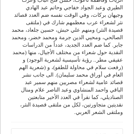
الزيات وفاطمة ناعوت، حسن فتح الباب وعزت
الطيري وعبد الجواد خفاجي وحاتم عبد الهادي
وجيهان بركات، وفي الوقت نفسه ضم العدد قصائد
نثر لشعراء عرب معظمهم شارك في (ملتقى
قصيدة النثر) ومنهم علي حبش، حسين جلعاد، محمد
الصالحي، ومحيي الدين جرمة ومحمد خضر، ومحمد
جابر. كما ضم العدد الجديد، عدداً من الدراسات
النقدية حول شعراء من مختلف الأجيال، منها (محمد
عفيفي مطر.. رؤية تأسيسية لشعرية الوجود) و
(رفعت سلام في محاولة للطفو)، و (شعرية الهم
العام في أوراق محمد سليمان). الى جانب نشر
قصائد عامية لشعراء مصريين منهم سمير عبد
الباقي واحمد المنشاوي وعبد الناصر علام ومنال
الصناديلي، كما نقرأ في العدد الأخير متابعتين
نقديتين متجاورتين، لكل من ملتقى قصيدة النثر،
وملتقى الشعر العربي.