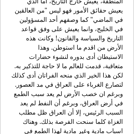
المنطقة، يعيش خارج التاريخ، أما الذي
يعيش حقائق الأمور فهو ليس "من العالقين
في الماضي" كما وصفهم أحد المسؤولين
في الخليج، وانما يعيش على وفق قواعد
التاريخ والسياسة والقانون! وكانت هذه
الأرض من اقدم ما استوطن. وهذا
الاستيطان أدى بدوره لنشوء حضارات
متعاقبة، قدمت للعالم ما لا حاجة للتذكير به.
لكن هذا الخير الذي منحه الفراتان أدى كذلك
لتصارع الغرباء على العراق في مد العصور.
وبرغم ان خصب الأرض لم يعد سبب الطمع
في أرض العراق، وبرغم أن النفط لم يعد
السبب الرئيس، إلا أن العراق ظل مطلب
الغزاة كلما سنحت الفرصة بذلك. وهناك
اسباب مادية وغير مادية لهذا الطمع في