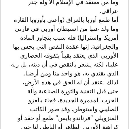
وما من معتقد في الإسلام الا وله جذر
عراقي.
أما طمع أوربا بالعراق (وأعني بأوروبا القارة
وما ولد عنها من استيطان أوربي في قارتي
أمريكا واستراليا) فله سبب يتجاوز المادة
والجغرافية. إنها عقدة النقص التي يحس بها
الأوربي الذي يعتقد يقيناً بتفوقه الحضاري
علينا، لكنه يشعر بالنقص في أن دينه، بل ربه
الذي يقتدي به، هو واحد منا ومن أرضنا.
لذلك اعتقد أن له الحق في هذه الأرض،
حتى قبل التقنية والثورة الصناعية وآلة
الحرب المدمرة الجديدة، فجاء بالغزو
الصليبي واستوطن. وقد صور الكاتب
الفنزويلي "فرناندو بايس" طمع أو حقد أو
كراهية الأوربي الظاهر أو الباطن لنا حين