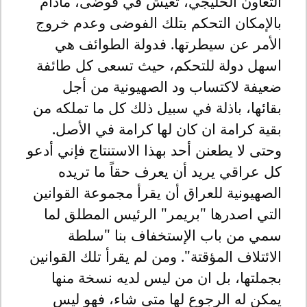
التعاون الخليجي، تعيش في فوضى، مادام
بالإمكان التحكم بتلك الفوضى وعدم خروج
الأمر عن سيطرتها. فدولة الطوائف هي
اسهل دولة للتحكم، حيث تسعى كل طائفة
ضعيفة لاكتساب ود الصهيونية من أجل
بقائها، باذلة في سبيل ذلك كل ما تملكه من
بقية كرامة ان كان لها كرامة في الأصل.
وحتى لا يطعنن أحد بهذا الاستنتاج فإني أدعو
كل عراقي يريد أن يعرف حقاً ما تريده
الصهيونية للعراق أن يقرأ مجموعة القوانين
التي اصدرها "بريمر" الرئيس المطلق لما
سمي من باب الإستخفاف بنا "سلطة
الائتلاف المؤقتة". ومن لم يقرأ تلك القوانين
بجملتها، بل ان من ليس لديه نسخة منها
يمكن له الرجوع لها متى شاء، فهو ليس