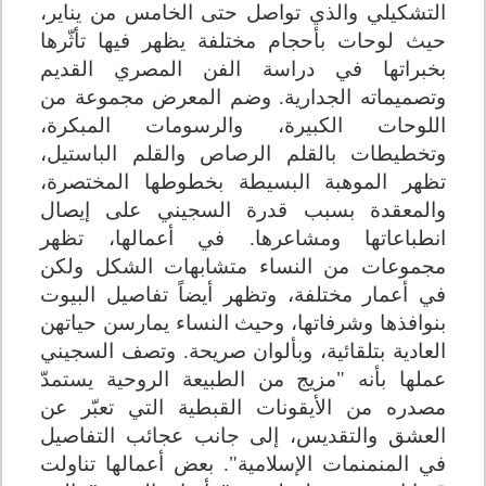
التشكيلي والذي تواصل حتى الخامس من يناير،
حيث لوحات بأحجام مختلفة يظهر فيها تأثّرها
بخبراتها في دراسة الفن المصري القديم
وتصميماته الجدارية. وضم المعرض مجموعة من
اللوحات الكبيرة، والرسومات المبكرة،
وتخطيطات بالقلم الرصاص والقلم الباستيل،
تظهر الموهبة البسيطة بخطوطها المختصرة،
والمعقدة بسبب قدرة السجيني على إيصال
انطباعاتها ومشاعرها. في أعمالها، تظهر
مجموعات من النساء متشابهات الشكل ولكن
في أعمار مختلفة، وتظهر أيضاً تفاصيل البيوت
بنوافذها وشرفاتها، وحيث النساء يمارسن حياتهن
العادية بتلقائية، وبألوان صريحة. وتصف السجيني
عملها بأنه "مزيج من الطبيعة الروحية يستمدّ
مصدره من الأيقونات القبطية التي تعبّر عن
العشق والتقديس، إلى جانب عجائب التفاصيل
في المنمنمات الإسلامية". بعض أعمالها تناولت