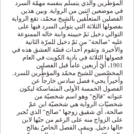
المؤطّرين والذي يتسلّم بنفسه مهمّة السرد
في موضعين اثنين من الرواية. وبين هذين
الفصلين المتعلّقين بالشيخ محمّد، تقع الرواية
بفصولها الثلاثة التي يتولّى السرد فيها على
التوالي دخيل ثمّ حبيبته وابنة خاله الممنوعة
عليه "صالحة" من ثمّ دخيل للمرّة الثانية
والأخيرة. وتقوم أحداث قصّة العشق هذه في
فصولها الثلاثة في بادية الكويت في العام
1901، أيّ أربعين عاماً قبل الفصلين
المخصّصين للشيخ محمّد والمؤطّرين للسرد.
وأخيراً يجيء فصل سادس خارجاً عن
الفصول الخمسة الأولى المتماسكة ليكون
عنوانه "فالح" وهو اسم شخصيّة من
شخصيّات الرواية هي شخصيّة ابن عمّ
صالحة، أي شقيق زوجها "صالح" الذي تُجبر
على الزواج منه على الرغم من حبّها لابن
خالها دخيل. ويبقى الفصل الخاصّ بفالح