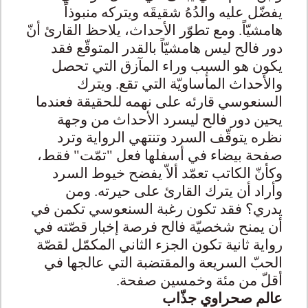
يفضّل عليه والدُهُ شقيقَه ويتركه منبوذاً
هامشيّاً. ومع تطوّر الأحداث، يلاحظ القارئ أنّ
دور فالح ليس هامشيّاً بالقدر المتوقّع فقد
يكون هو السبب وراء المآزق التي تحصل
والأحداث المأساويّة التي تقع. ويترك
السنعوسي قارئه على نهمه للحقيقة فعندما
يحين دور فالح ليسرد الأحداث من وجهة
نظره يتوقّف السرد وتنتهي الرواية وترد
صفحة بيضاء في أسفلها فعل "تمّت" فقط،
وكأنّ الكاتب تعمّد ألاّ يفضح خيوط السرد
وأراد أن يترك القارئ على حيرته. ومن
يدري؟ فقد تكون رغبة السنعوسي تكمن في
أن يمنح شخصيّة فالح فرصة إخبار قصّته في
رواية ثانية تكون الجزء الثاني المكمّل لقصّة
الحبّ السريعة والمقتضبة التي عالجها في
أقلّ من مئة وخمسين صفحة.
عالم صحراوي جذّاب