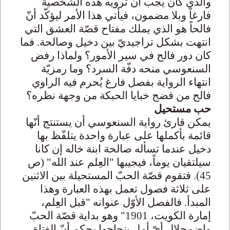
والذي كان يجب أن ترويه هذه الشخصيّة
فارغاً وبلا مضمون، فيأتي هذا الأمر ليؤكّد أنّ
فالحاً هو الذي يملك مفتاح قصّة العشق التي
انتهت بشكل تراجيديّ بين دخيل وصالحة. فما
كان دور فالح في سير الأمور؟ ولماذا رفض
السنعوسي منحه دفّة السرد؟ وما رمزيّة
انتهاء الرواية بفصل فارغ يُحرم فيه الراوي
فالح من فضح خبايا الحبكة من وجهة نظره؟
حب مستحيل
يمكن قارئ رواية السنعوسي أن يستنتج أنّها
قائمة بأكملها على عبارة واحدة يتلفّظ بها
دخيل عندما تسأله صالحة ابنة خاله إن كانا
سيلتقيان يوماً، فيجيبها "العِلم عند الله" (ص
45). فتقوم قصّة الحبّ المستحيلة بين الاثنين
على ثلاثة فصول تعمل بهذه العبارة وهذا
المبدأ. فالفصل الأوّل عنوانه "قبل العِلم،
إمارة الكويت، 1901" وهو بداية قصّة الحبّ
واضمحلال أيّ أمل بنجاحها بحكم أنّ الفتاة