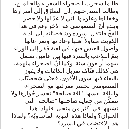
طالما سحرت الصحراء الشعراء والحالمين،
وطالما استدرجتهم إلى التطرّق إلى أسرارها
وخفاياها وعلومها التي لا عدّ لها ولا حصر.
ويبدو أنّ السنعوسي هو الآخر وقع في هذا
الفخّ فانتقل بسرده وشخصيّاته إلى بادية
الكويت متناولاً أهلها وعاداتها وصراعاتها
وأصول العيش فيها، في لعبة قفز إلى الوراء
يتمّ التلاعب بالسرد فيها بين عامين تفصل
بينهما أربعون سنة. وكما أنّ الصحراء ملهمة،
هي كذلك فتّاكة تغربل الكائنات ولا يفوز
بالبقاء فيها سوى الأقوى، فحتّى شخصيّات
السنعوسي تخسر معركتها مع الصحراء،
والناقة نفسها "ناقة صالحة" تخسر حُوارها ولا
تتمكّن من حماية صاحبتها "صالحة" التي
تشبهها في أكثر من منحى. فلماذا هذا
العنوان؟ ولماذا هذه النهاية المأساويّة؟ ولماذا
هذا الاقتضاب في السرد؟