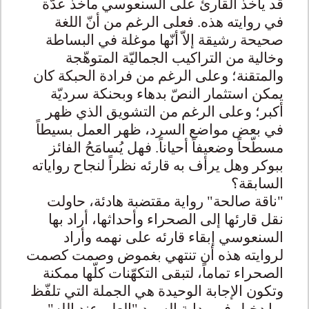
قد يأخذ القارئ على السنعوسي مآخذ عدّة
في روايته هذه. فعلى الرغم من أنّ اللغة
صحيحة رشيقة إلاّ أنّها موغلة في البساطة
وخالية من التراكيب الجماليّة المتوهّجة
والمتقنة؛ وعلى الرغم من فرادة الحبكة كان
يمكن استثمار النصّ بدهاء وبحنكة سرديّة
أكبر؛ وعلى الرغم من التشويق الذي ظهر
في بعض مواضع السرد، ظهر العمل بسيطاً
مسطّحاً وضعيفاً أحياناً. فهل يُسامَحُ الفائز
ببوكر وهل يرأف به قارئه نظراً لنجاح رواياته
السابقة؟
"ناقة صالحة" رواية مقتضبة هادئة، حاولت
نقل قارئها إلى الصحراء وأحداثها، أراد بها
السنعوسي إبقاء قارئه على نهمه وأراد
لروايته هذه أن تنتهي بغموض وصمت كصمت
الصحراء تماماً، لتبقى التكهّنات كلّها ممكنة
وتكون الإجابة الوحيدة هي الجملة التي تلفّظ