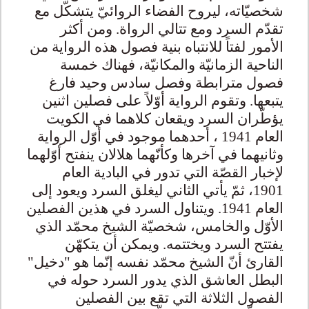
شخصيّاته، ليروح الفضاء الروائيّ يتشكّل مع
تقدّم السرد ومع تتالي الرواة. ومن أكثر
الأمور لفتاً للانتباه بنية فصول هذه الرواية من
الناحية الزمانيّة والمكانيّة، فهناك خمسة
فصول مترابطة وفصل سادس وحيد فارغ
يتبعها. وتقوم الرواية أوّلاً على فصلين اثنين
يؤطّران السرد ويقعان كلاهما في الكويت
العام 1941 ، أحدهما موجود في أوّل الرواية
وثانيهما في آخرها وكأنّهما هلالان ينفتح أوّلهما
لإخبار القصّة التي تدور في البادية العام
1901، ثمّ يأتي الثاني ليغلق السرد ويعود إلى
العام 1941. ويتناول السرد في هذين الفصلين
الأوّل والخامس، شخصيّة الشيخ محمّد الذي
يفتتح السرد ويختتمه. ويمكن أن يتكهّن
القارئ أنّ الشيخ محمّد نفسه إنّما هو "دخيل"
البطل العاشق الذي يدور السرد حوله في
الفصول الثلاثة التي تقع بين الفصلين