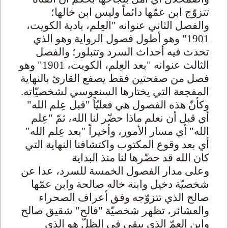
تتزوّج ابن عمّها دائماً وليس ابن خالها؛
والفصل الثاني عنوانه "العِلم، بادية الكويت،
1901" وهو أطول فصول الرواية وهو الذي
تحدث فيه أحداث السرد وتتبلور؛ والفصل
الثالث عنوانه "بعد العِلم، الكويت، 1901" وهو
فصل من صفحتين فقط يصفع القارئ بالنهاية
المفجعة التي يختارها السنعوسي لشخصيّاته.
وكأنّ هذه الفصول هي فعليّاً "قبل عِلم الله"
أي قبل أن نعلم ماذا حضّر لنا الله، ثمّ "عِلم
الله" أي مسار الأمور، وأخيراً "بعد عِلم الله"
أي بعد وقوع المكتوب واكتشافنا النهاية التي
كان الله قد حضّرها لنا منذ البداية
وعلى مدار الفصول الخمسة للسرد، عدا عن
شخصيّة دخيل وابنة خاله صالحة وابن عمّها
صالح الذي تتزوّجه وفق أعراف الصحراء
والعشائر، تظهر شخصيّة "فالح" شقيق صالح
وابن العمّ الذي يبقى في الظلّ هو الذي