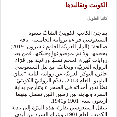
الكويت وتقاليدها
كاتيا الطويل
يفاجئ الكاتب الكويتيّ الشابّ سعود
السنعوسي قراءه بروايته الخامسة "ناقة
صالحة" (الدار العربيّة للعلوم ناشرون، 2019)
بحجمها اولاً ثم بموضوعها وحبكتها. فمن بعد
روايات كبيرة الحجم نسبيّاً ورائجة بين قرّاء
الرواية العربيّة، وبخاصّة مع نيل السنعوسي
جائزة البوكر العربيّة عن روايته الثانية "ساق
البامبو" العام 2013، يقدّم الروائيّ الكويتيّ
نصّاً تدور أحداثه في الصحراء وتتأرجح بداية
السرد ونهايته بين زمنين اثنين تفصل بينهما
أربعون سنة: 1901 و1941.
ينتقل السنعوسي بقارئه هذه المرّة إلى بادية
الكويت العام 1901، ويترك السرد بين أيدي