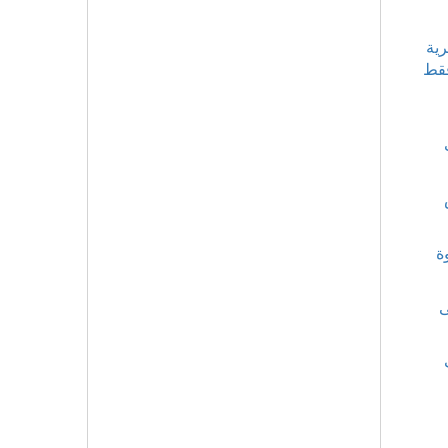
رية
فقط
ة
ى