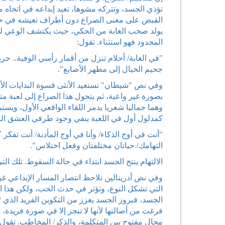
تؤذي الجسد، وتتركه مشوها، تعيد إبداعه في اتجاه مضاد
القبض على معنى الصراع دون أطراف تعيشه في حالة
يولد صخب الغابة من الحكي، حيث يكتشف الوعي لذة ا
المحدود فهو استثناء. تقول:
"في الغابة/ أحلام تنزل من أقمار رأسي الوفية.. حر
جحيم الخيال إلى مطهر الأصابع".
وفي نص "شيطان" تستعيد الأنثى قسوة البدايات الأس
بصورة غير واعية، ثم يتحول هذا الصراع إلى لعبة متكر
وهما جماليا شعريا يدمر اللقاء الواقعي الأول، ويستب
كمدلول أول في اللعبة ينفي وجود طرفي العشق الم
"أنت في أوج الذكاء/ وأنا في أوج المأدبة/ أنت تف
التهامك/ حياتان مختلفتان وفعل اختلاس".
الالتهام ينتج الجسد ابتداء في حالة السقوط. تلك التي
وفي نص أدرينالين نلاحظ انتصار المسار الإبداعي غي
التي تشكل النوع، وتؤثر في حدث الحب، ولكن هذا ا
الجسد، فبروز الجسد يعزز من التكوين الفريد الذي لا
فرغت من أصالتها لأنها لا تنجز إلا في صورة فريدة
مجال مفتوح بين المتكلمة، والذكر/ المخاطب. تقول: