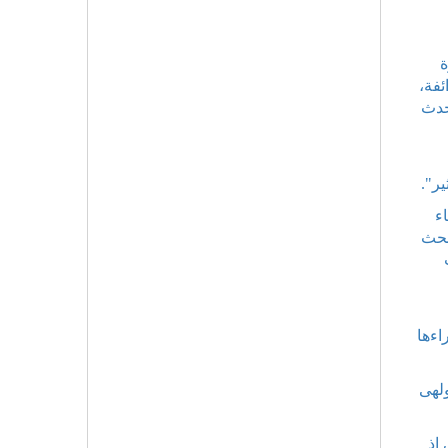
ة
ئفة،
حدث
ر".
ء
بحث
اءها
ولهى
إذ