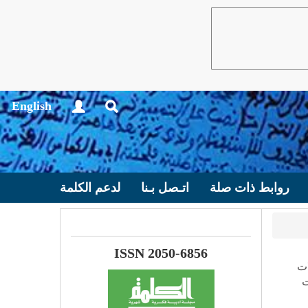
English
روابط ذات صلة
اتـصل بـنا
لدعم الكلمة
ISSN 2050-6856
ات
ت