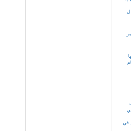
ل
من
ا
م
في
د في