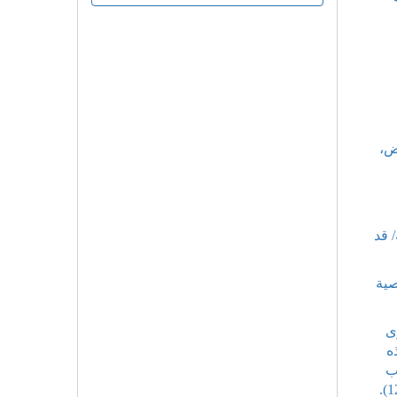
ض،
 قد
صية
ى
ه
ب