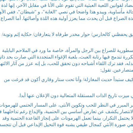
 لقوانين اللعبة العبثية التي تقوم على الأنا في مقابل الآخر، إنها لذة
 مأساوية، ويبدو هذا واضحا في نصي "الغابة"، و "شيطان"، ففي الأو
لصراع قبل أن يحدث مما يعزز أولية هذه اللذة وأصالتها. أما الصراع
يق يحفظني كالحارس/ حوار مخدر طرفاه لا يتعارفان/ حكاية إثم وتوبة/ 
طورية للصراع بين الرجل والمرأة، خاصة ما ورد في الملاحم البابلية
رة تندمج فيها رتابة العبث، بلعبة الإغواء المتجددة التي صارت بحد ذاته
دله، فقد ترك اللقاء أشباحه دون تحقق للحب، بل إنه عزز من آثار الالتها
تصارعين. تقول:
كر كيف ستبدأ حديث المغازلة/ وأنا تحت ستار وقاري أكون قد فرغت من
 ميزت تاريخ الذات المستقلة المتعالية دون الإعلان عنها أبدا.
ر المبرر في النظر للحب وتكوين الأنثى، على المسار الحتمي للهرمونات
لانتصار يكشف عن تعارض أساسي بين الحتمية، والإبداع رغم تداخلهما 
 يحتمل التكرار، بينما تعمل الهرمونات على إنجاز القاعدة الحتمية وقد
، هي صورة الأنثي كمجال طيفي يشبه قوة التخيل الإبداعي قبل أن تتجس