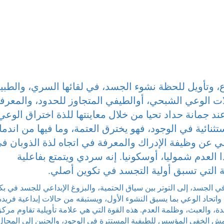
ع، وتأويل للحظة نشوء الجسد، في لقائها السري، والطبي
لات الوعي الشبحي، أوالطيفي المتجاوز للحدود، والمعرفة
د جمانة حداد تحيا من خلال معاينتها للذة اختراق الوعي
ائية في الوجود، فهو يخترق العتمة، وما فيها من اندما
عي عن وظيفة الإدراك والمعرفة في اتجاه لذة الذوبان ف
العدم شموليا، أوسكونيا. إنه سردي ويتمتع بفاعلية
لية التي تسبق أولية التجسد في تكوين أصلي.
ي الجسد، إلى التوتر بين سياق الحتمية، والبزوغ الإبداعي للجسد في بك
، واتحاد الوعي بما يسبق النشوء الأول، ويستبقه من حالات إبداعية فريدة
حدة، والعبث، وظلمة العدم. هذه القوة التي هي علامة تأويلية تقاوم مركز
مش الخفي المؤسس للطيفية المستترة في الوجود، والحنين إلى المجال