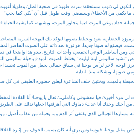
ثم لتكون لي ذنوب مستحقة/ سرت طويلا في صحبة الظل/ وطويلا أغويت
رتكب ما يكفي من الأخطاء/ وسيمضي وقت طويل قبل أن أبكي كما يجب".
مانة حداد بوعي الموت فيما يتجاوز الموت، ويشبهه، كما يشبه الحياة ف
زه الحضارية تعود وتختلط بصوتها لتؤكد تلك البهجة السرية المصاحبة
صمت، فيصنع له صوتا جديدا، هو ثورة بحد ذاته على الصوت الحاضر المش
لوجي ومن أساطير الوعي الجمعي، وأحداث التاريخ. يبدو هذا واضحا في ديو
 نص "نشيد سالومي ابنة ليليت" يختلط الصوت المبدع بأخيلة سالومي الت
رز الوجه الآخر لرأس يوحنا في سياق جمالي يجعل من الموت تجسدا جد
مي صوتها، وتشكله منذ البداية.
لمحيطة بالميت، ويختبئ خلف الشاعرة ليعلن حضوره الطيفي في كل ص
مرة أخيرة/ فيا معشوقي وكاملي../ تعال يا يوحنا/ أنا القلادة المخط
ن أجلك وحدك أنا عدت/ دماؤك التي أهرقتها اجعلها تدلك على الطريق
ه مسارها الجمالي الذي يقتفي أثر الدم وما يحمله من عقاب أصيل، وو
تخص مقتل يوحنا، فيوسفوس يرى أنه كان بسبب الخوف من إثارة القلاقل