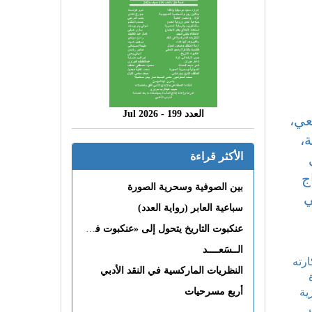
العدد 199 - 2026 Jul
عي،
،
الأكثر قراءة
ج
بين الصوفية وسحرية الصورة
ي
سباعية العابر (رواية العدد)
عنكبوت التاريخ يتحول إلى «عنكبوت فى القلب»
الــسَعــــد
ارته
النظريات الماركسية في النقد الأدبي
ية
أربع مسرحيات