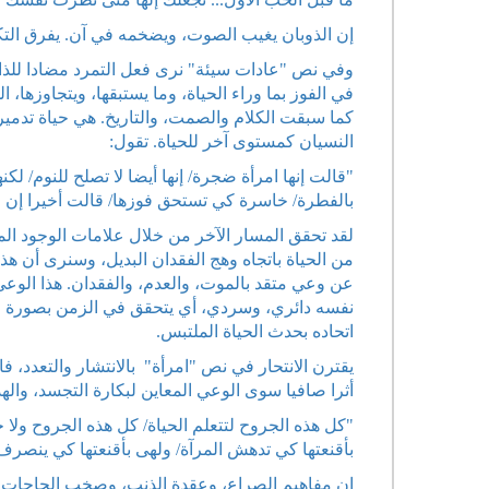
إن الذوبان يغيب الصوت، ويضخمه في آن. يفرق التكوي
وفي نص "عادات سيئة" نرى فعل التمرد مضادا للذات
في الفوز بما وراء الحياة، وما يستبقها، ويتجاوزها، ا
كما سبقت الكلام والصمت، والتاريخ. هي حياة تدميري
النسيان كمستوى آخر للحياة. تقول:
"قالت إنها امرأة ضجرة/ إنها أيضا لا تصلح للنوم/ لكن
بالفطرة/ خاسرة كي تستحق فوزها/ قالت أخيرا إن ال
لقد تحقق المسار الآخر من خلال علامات الوجود المس
من الحياة باتجاه وهج الفقدان البديل، وسنرى أن هذ
عن وعي متقد بالموت، والعدم، والفقدان. هذا الوعي
نفسه دائري، وسردي، أي يتحقق في الزمن بصورة لا ن
اتحاده بحدث الحياة الملتبس.
يقترن الانتحار في نص "امرأة" بالانتشار والتعدد، فا
أثرا صافيا سوى الوعي المعاين لبكارة التجسد، والهد
"كل هذه الجروح لتتعلم الحياة/ كل هذه الجروح ولا
بأقنعتها كي تدهش المرآة/ ولهى بأقنعتها كي ينصرف 
إن مفاهيم الصراع، وعقدة الذنب، وصخب الحاجات الأو