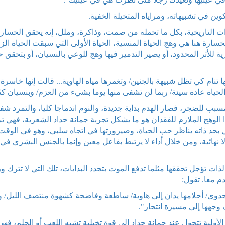
ن في تشبيهاته، ومراياه المتخيلة الخفية.
 التاريخية، بكل ما تحمله من صمت، وذاكرة، وملل، إنه يحقق الخسار
لخسارة هنا هي وهج الحياة المنسية، الحياة الأولى التي سبقت الحياة الزا
ة للأثر المحدود، أو يصير التدمير فيها وهج للوعي بالنسيان، أو بتحقق 
ها تنام كي تظل شبيهة بالجنين/ وتغمرها مياه الهاوية... قالت إنها خاسرة
حياة عادة سيئة/ ربما لن تشفى منها يوما بشيء من العزم/ وبنسيان كثي
بب للضجر، فصار الهدم بداية جديدة، والنوم اندماجا كليا، والتمرد شفا
ا الوهج الملازم للفقدان هو ما يشكل تجربة جمانة حداد الشعرية، فهي ت
 بحد ذاته يناظر حب الحياة، وصيرورتها في اتجاه سلبي، وهو في الوقت
هائية، ومن خلال أداء لا يرتبط بفاعل معين وإنما بالجنس البشري في
لذات تؤجل تحققها مثلما تدفع الموت بتجدد البدايات، تلك التي لا تترك ور
م معا. تقول:
 جدوى/ أحلامها يدان إلى هاوية/ ساطعة وفاضحة كشهوة منتصف الليل/ 
وجهها إلى مسيرة انتحار".
لية تتحول عند جمانة حداد إلى قوة تخيلية تشبه اللعب أو الحلم، فهي 