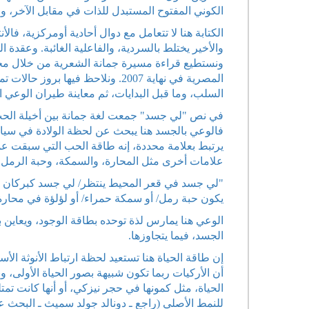
الكوني المفتوح المستبدل للذات في مقابل الآخر، و
الكتابة هنا لا تتعامل مع دوال أحادية أومركزية، فال
والأخير يختلط بالسردية، والفاعلية الغائبة. وعقدة ا
ونستطيع قراءة مسيرة جمانة الشعرية من خلال مختا
المصرية في نهاية 2007. ونلاحظ في
السلب، وما قبل البدايات، ثم معاينة طيران الوعي 
في نص "لي جسد" جمعت لغة جمانة بين أخيلة الحب،
فالوعي بالجسد هنا يبحث عن لحظة الولادة في سياق
يرتبط بعلامة محددة، إنه طاقة الحب التي سبقت عملي
علامات أخرى مثل المحارة، والسمكة، وحبة الرمل. 
"لي جسد في قعر المحيط ينتظر/ لي جسد كبركان تلع
يكون حبة رمل/ أو سمكة حمراء/ أو لؤلؤة في محارة
الوعي هنا يمارس لذة توحده بطاقة الوجود، ويعاين 
الجسد، فيما يتجاوزها.
إن طاقة الحياة هنا تستعيد لحظة ارتباط الأنوثة الأ
أن الأركيات ربما تكون شبيهة بصور الحياة الأولى،
الحياة، مثل كمونها في حجر نيزكي، أو أنها كانت تم
للنمط الأصلي (راجع ـ دونالد جولد سميث ـ البحث عن حياة