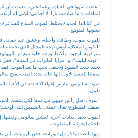
"علقت سهوا في الحياة/ ورغما عني/.. تعمدت أن آ
الملذات../ ما صادفت نارا إلا أخذتني/ لكني لم أ
في كتاباتها الجديدة يختلط الصوت المبدع للشاعرة ج
نشوئها المتوهج.
للموت صوت، وطاقة، وأخيلة، وعشق عند جمانة، فرمو
للتكوين المفكك، أوهي بهجة المجال الذي يحيط بال
بمركزية الوجود، ولكنها ثورة داخلية تنبع من البيو
"عودة ليليت"، و "مرايا العابرات في المنام"، ففي
تجدد حدث القطع، وتحتفي بحب ما بعد الموت، فقد ب
مضادا للجسد الأول. إنها حالة تجدد للميت تمنح سالو
صوت سالومي يمارس إغواء الاختفاء في الأخيلة ا
تقول:
"سوف أقبل رأس حبيبي في فمه/ لكي يبتسم الموت لي 
لعنقك المقطوع/ تعال عمدني بالشمس التي لوحتك/ م
الموت يحمل بدايات أخرى لعشق سالومي ولعنتها، إن
للحياة الجزئية المقطوعة.
وبهذا الصدد يذكر ول ديورانت بعض الروايات التي 