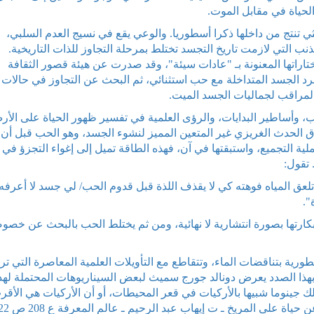
الحياة في مقابل الموت.
أنثي تنتج من داخلها ذكرا أسطوريا. والوعي يقع في نسيج العدم السلبي،
لذنب التي لازمت تاريخ التجسد تختلط بمرحلة التجاوز للذات التاريخية.
راتها المعنونة بـ "عادات سيئة"، وقد صدرت عن هيئة قصور الثقافة
ها بروز حالات تمرد الجسد المتداخلة مع حب استثنائي، ثم البحث عن التجاوز في حالات
المراقب لجماليات الجسد الميت.
 وأساطير البدايات، والرؤى العلمية في تفسير ظهور الحياة على الأر
 الحدث الغريزي غير المتعين المميز لنشوء الجسد، وهو الحب قبل أن
ة التجميع، واستبقتها في آن، فهذه الطاقة تميل إلى إغواء التجزؤ في
تقول:
ق المياه فوهته كي لا يقذف اللذة قبل قدوم الحب/ لي جسد لا أعرفه/
".
بكارتها بصورة انتشارية لا نهائية، ومن ثم يختلط الحب بالبحث عن خصو
سطورية بتناقضات الماء، وتتقاطع مع التأويلات العلمية المعاصرة التي تر
 وبهذا الصدد يعرض دونالد جورج سميث لبعض السيناريوهات المحتملة لهذ
تلك جينوما شبيها بالأركيات في قعر المحيطات، أو أن الأركيات هي الأقر
 على المريخ ـ ت إيهاب عبد الرحيم ـ عالم المعرفة ع 208 ص 122).