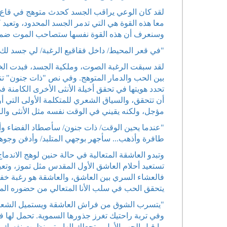
لقد كان الوعي يراقب الجسد كحدث متوهج في قاع ا
معا هذه القوة هي التي تدمر الجسد المحدود، وتعيد
وسنعرف أن هذه القوة نفسها ستصاحب الموت ضمن دل
"في قعر المحيط/ داخل فقاقيع الرغبة/ لي جسد لك كم
لقد سبقت الرغبة الصوت، وملكية الجسد، فبدت الخصوص
بين الحب والدمار المتوهج. وفي نص "ذات جنون" تنتق
تحدد هويتها في تحقق أخيلة الأنثى الأخرى الكامنة ف
أن تتحقق، والسياق الشعري للمتكلمة الأولى التي
مؤجل، ولكنه يقيني في الوقت نفسه مثل الأنثى وال
"عندما يحين الوقت/ ذات جنون/ سأصطاد الفضاء وأص
طافرة وأذهب... سأجهر بوجهي المتلبد/ وأدفن وجوهي 
وتبدو العاشقة المتعالية في حالة حنين لوهج الان
تستعيد أحلام العاشق الأول المقدس مثل تموز، وتعيد
فالعشاء السري بين العاشق، والعاشقة هو رغبة خفية 
يتحقق الحب في سلب الأنا المتعالي من حضوره الم
"يتسرب الشوق من فراش العاشقة ويستميل الشعر إ
وفي تربة راحتيك تغرز جذورها السموية. تحمل لها ف
ما قبل الحب الأول... تجعلك إلها متى نظرت نفسك 