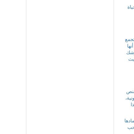
ياة
تجمع
نها
وشك
يث
لنص
نية،
ا
ادها
 حب