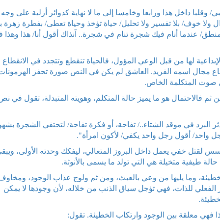
ي/ وقلبا داخل هذا ورابعا وخامسا إلى ما لا نهاية كدوائر أزلية على وجه
 ولا خوف/ بلا تفسير ولا تحليل/ حياة تؤخذ وحياة تعطى/ بفطرة زهرة ب
منطق/ عندما أنام فيك شجرة تنام في شجرة.. آنذاك أقول أنا/ هذا وهذا 
لإبداعية لها من قبل الوعي المؤول، فالحياة تنقطع وتتجدد في الانقطاع
اع مجال اسمه الفريد. العاشق لم يكن في النص صورة تحفز الهرمونات
ل صوت المتكلمة الخاص.
 ثم فالاحتمال هو ما يميز حالة المتكلم، وهويته المتبدلة، تقول في نص
ر البرد في موقد الشتاء../ تفاحة، أو فكرة تفاحة/ لتحتفي الشجرة بشهو
رجل واحد/ أقول رجل واحد يكفي/ لأكون امرأة".
 يؤسس لقتل خفي يعمل داخل البروز المتعالي، ليفكك وحدته الأولى، ويبق
الة طيفية متخيلة هي التي تولد ما يسمى بالأنوثة.
طيئة، وما يليها من وعي بالعبث، ومن ثم ولوج عذاب الوجود، ومخاوف
ر الفعلي للذات، فهي تؤجل سياق الذنب من خلاله، لأن وجودها لا يمكن
خطيئة.
ا فهي معلقة بين الوجود وارتكاب الخطيئة. تقول: