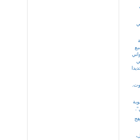
ي
بع
اني
ي
يدا
وت.
وبة
".
هج
،