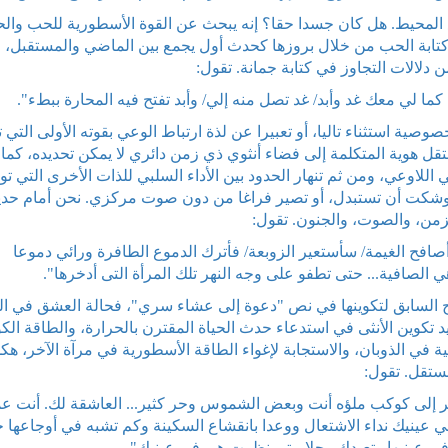
لمحيط. هل كان جسدا حقا؟ إنه يبحث عن القوة الأسطورية للحب والح
 كتابة الحب من خلال بروزها كحدث أول يجمع بين الماضي والمستقبل،
الات التجاوز في كتابة جمانة. تقول:
ا لي معك غد وأبد/ غد تصل منه إلي/ وأبد تفتح فيه المحارة ببطء".
ية استثناء تاليا، أو تعبيرا عن لذة ارتباط الوعي بقوته الأولى التي 
ل هوية المتكلمة إلى فضاء أنثوي ذي زمن دائري لا يمكن تحديده، كما أ
ي اللاوعي، ومن ثم تنهار الحدود بين الأداء السلبي للذات الأخرى التي ت
 أوشكت أن تستبدل، أو تصير فراغا من دون صوت مركزي. نحن أمام حد
زمن، والصوت، والجنون. تقول:
افح الغيمة/ سأستعير الزوبعة/ فأترك الدموع الطافرة ورائي دموعا
الصافية... حتى تطفو على وجه النهر تلك المرأة التى أدخرها".
دماج السابق لتكوينها في نص "دعوة إلى عشاء سري"، فحالة العشق في ا
 تكوين الأنثى في استدعاء حدث الحياة المقترن بالحرارة، والطاقة الكو
في الذوبان، والاستجابة لإغواء الطاقة الأسطورية في مرآة الآخر، هكذ
ستقل. تقول:
لى كوكب ملؤه أنت وبعض الشموس وحر كثير... العاشقة لك. أنت عم
ي عينيك نداء الاشتعال ووعدا بانقشاع السكينة وكم تشبه في أوجاعها
في عينيها وتعيدك رجلا متى نظرت هي في عينيك".