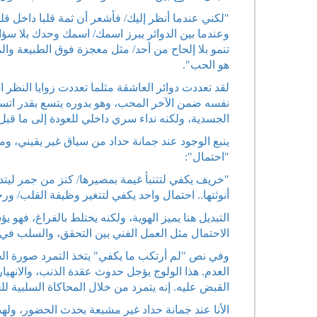
"لكني عندما أنظر إليك/ فأشعر أن ثمة قلبا داخل قلب
وعندما بين الدوائر يبرز اسمك/ اسمك وحدك بلا سؤال
تنمو بلا إلحاح من أحد/ مثل معجزة فوق الطبيعة وال
هو الحب".
لقد تعددت دوائر العاشقة مثلما تعددت زوايا النظر ا
نفسه ضمن الآخر المحب، وهو بدوره يتسع بقدر اتس
الجسدية، ولكنه نداء سري داخلي للعودة إلى ما قب
ينبع الوجود عند جمانة حداد من سياق غير يقيني، ومن
"احتمال":
"خريف يكفي لتتنبأ غيمة بمصيرها/ كنز من جمر ليتدث
أنوثتها.. احتمال واحد يكفي لتتغير وظيفة القلب/ و
التبديل هنا يميز الهوية، ولكنه يختلط بالفراغ، فهو
الاحتمال مثل العمل الفني بين التحقق، والسلب في ح
وفي نص "لم أرتكب ما يكفي" يتخذ التمرد صورة الخ
العدم. هذا الولوج يؤجل حدوث عقدة الذنب، والانهيا
القبض عليه. إنه يتمرد من خلال المحاكاة السلبية لل
الأنا عند جمانة حداد غير مشبعة بحدث الحضور، ولهذ