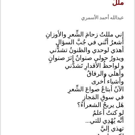
ملَلَ
عبدالله أحمد الأسمري
إني مللتُ زحامَ الشِّعرِ والأوزانِ
أشعرُ أنَّني في جُبَّ السؤالِ
أهذي لوحدي والظنونُ تشدُّني
ويدورُ حولي صنوانٌ إثرَ صنوانٍ
و لواحظُ الأقدارِ تَشدُّني
وأهلي والرفاقُ
وأشياء أُخرى
الآنُ أبتاعُ صواعَ الشِّعرِ
في سوقِ المَجازِ
هَل يربحُ الشعراءُ؟
لو كنتُ أعلمُ
أنَّه يُهْدِي للتي
...
تهذي إليَّ