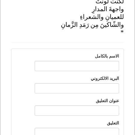
لكنت لونتُ
واجهةَ المدارِ
للعميانِ والشعراءِ
والشّاكينَ مِن رَمَدِ الزَّمانِ
*
الاسم بالكامل
البريد الالكتروني
عنوان التعليق
التعليق