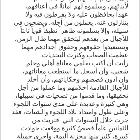
لأبنائهم، وسلموه لهم أمانةً في أعناقهم،
عهداً يحافظون عليه ولا يفرطون فيه ولا
يتنازلون عنه، يعملون من أجله، ويضحون في
سبيله، وإلا يسلمونه طاهراً نظيفاً قوياً ثابتاً
للأجيال من بعدهم ليتحقق مهما طال الزمن،
ويستعيدوا حقوقهم وحقوق أجدادهم مهما
عظمت الصعاب وكثرت التحديات.
رأيت أن أكتب بقلمي معاناة أهلي وحلم
شعبي، وأن أسجل ما استطعت معاناتهم،
وأن أدون قصصهم وحكاياتهم، وأن أخلد
للأجيال القادمة أحلامهم وما عملوا من أجل
تحقيقها، وما قدموا من تضحيات في سبيلها،
وهي كثيرة وعديدة على مدى سنوات اللجوء
وعلى طول وامتداد بلاد اللجوء والشتات، فقد
جرت خلال السنوات التي اقتربت من
الثمانين عاماً قصصٌ كثيرة ووقعت حوادث
كبيرة، كثير منها محزنة أليمة، وأخرى جميلة