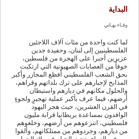
البداية
وفـاء بهـاني
لما كنت واحدة من مئات آلاف اللاجئين
الفلسطينيين إلى لبنان، وحفيدة جدين
عزيزين أجبرا على الهجرة من فلسطين،
خوفاً من العصابات الصهيونية التي ارتكبت
بحق الشعب الفلسطيني أفظع المجازر وأكبر
المذابح لإجبارهم على ترك بلداتهم وقراهم،
والحلول مكانهم في ديارهم واستيطان
أرضهم، فيما عرف بأكبر عملية تهجيرٍ ولجوءٍ
في القرن العشرين، حيث هجر اليهود
الوافدون بمساعدة بريطانيا قرابة مليون
فلسطيني، انتزعوهم من أرضهم، وخلعوهم
من ديارهم، وجردوهم من ممتلكاتهم، وألقوا