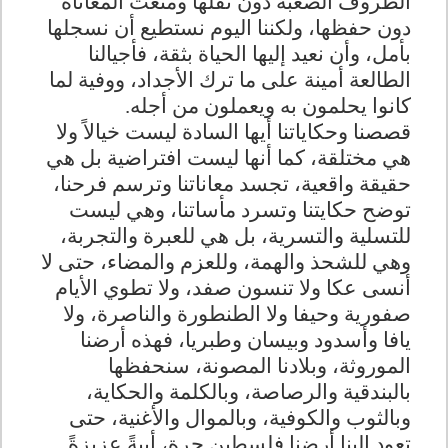
الظروف الصعبة دون نقلها ومنعت المعاناة
دون حفظها، ولكننا اليوم نستطيع أن نسجلها
بأمل، وأن نعيد إليها الحياة بثقة، فأجيالنا
الطالعة أمينة على ما ترك الأجداد، ووفية لما
كانوا يحلمون به ويعملون من أجله.
قصصنا وحكاياتنا أيها السادة ليست خيالاً ولا
هي مختلقة، كما أنها ليست افتراضية بل هي
حقيقة واقعية، تجسد معاناتنا وترسم فرحنا،
توضح حكايتنا وتسرد مأساتنا، وهي ليست
للتسلية والتسرية، بل هي للعبرة والتجربة،
وهي للشحذ والهمة، وللعزم والمضاء، حتى لا
أنسى عكا ولا تنسون صفد، ولا تطوي الأيام
صفورية وحيفا ولا الطنطورة والناصرة، ولا
يافا وأسدود وبيسان وطبريا، فهذه أرضنا
الموروثة، وبلادنا المصونة، سنحفظها
بالبندقية والرصاصة، وبالكلمة والحكاية،
وبالثوب والكوفية، وبالموال والأغنية، حتى
تعود إلينا أرضنا فلسطين حرة، أبيةً عزيزةً