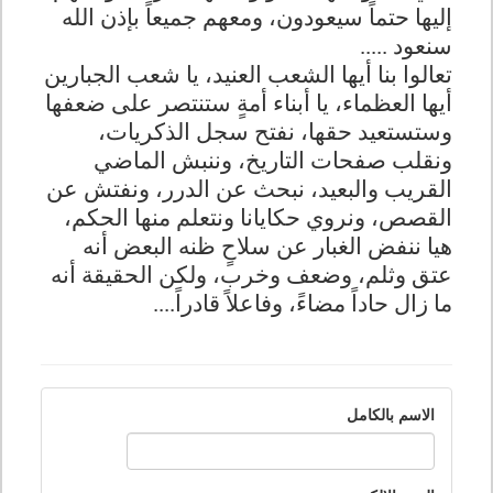
إليها حتماً سيعودون، ومعهم جميعاً بإذن الله
سنعود .....
تعالوا بنا أيها الشعب العنيد، يا شعب الجبارين
أيها العظماء، يا أبناء أمةٍ ستنتصر على ضعفها
وستستعيد حقها، نفتح سجل الذكريات،
ونقلب صفحات التاريخ، وننبش الماضي
القريب والبعيد، نبحث عن الدرر، ونفتش عن
القصص، ونروي حكايانا ونتعلم من
ها
الحكم،
هيا ننفض الغبار عن سلاحٍ ظنه البعض أنه
عتق وثلم، وضعف وخرب، ولكن الحقيقة أنه
ما زال حاداً مضاءً، وفاعلاً قادراً....
الاسم بالكامل