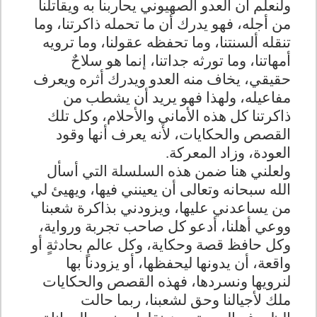
ولنعلم أن العدو الصهيوني يحاربنا به ويقاتلنا
من أجله، فهو يدرك أن ما تحمله ذاكرتنا، وما
تنقله ألسنتنا، وما تحفظه عقولنا، وما ترويه
أمهاتنا، وما تورثه جداتنا، إنما هو سلاحٌ
حقيقي، يخاف منه العدو ويدرك أثره ويعرف
مفاعيله، ولهذا فهو يريد أن يشطب من
ذاكرتنا كل هذه الأماني والأحلام، وكل تلك
القصص والحكايات، لأنه يعرف أنها وقود
العودة، وزاد المعركة.
ولعلني هنا ضمن هذه السلسلة التي أسأل
الله سبحانه وتعالى أن يعينني فيها، ويهيئ لي
من يساعدني عليها، ويزودني بذاكرة شعبنا
ووعي أهلنا، أدعو كل صاحب تجربة ورواية،
وكل حافظ قصة وحكاية، وكل عالمٍ بحادثةٍ أو
واقعة، أن يدونها ليحفظها، أو يزودنا بها
لنرويها ونسردها، فهذه القصص والحكايات
ملك لأجيالنا وحق لشعبنا، ربما حالت