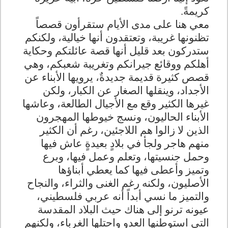
كريمةً.
معي هنا على مدى الأيام ستقرأون قصصاً
تظنونها غريبة، وتعتقدون أنها خيالية، ولكنكم
ستدركون بعد قليل أنها قصة عائلتكم وحكاية
أهلكم ووقائع جيرانكم وتغريبة شعبكم، وهي
قصص كثيرة قديمة جديدةٌ، يرويها الأبناء عن
الأجداد، وينقلها الصغار عن الكبار، ولكن
غيرها الكثير وقع مع الأجيال الطالعة، وعاشها
الأبناء الحاليون، ونسج خيوطها المهجرون
الذين لا زالوا هم اللاجئين، رغم أن الكثير
منهم هاجر ولجأ في بلادٍ بعيدةٍ عاش فيها
وحمل جنسيتها، وتعلم وعمل فيها، وبرع
وتميز وأعطى فيها كما يعطي أبناؤها
الأصليون، ولكنه رغم الغنى والثراء، والنجاح
والتميز ما نسي أبداً أنه عربي فلسطيني،
عيونه ترنو إلى هناك حيث البلاد المقدسة
التي استوطنها العدو واحتلها الغرباء، ولكنهم