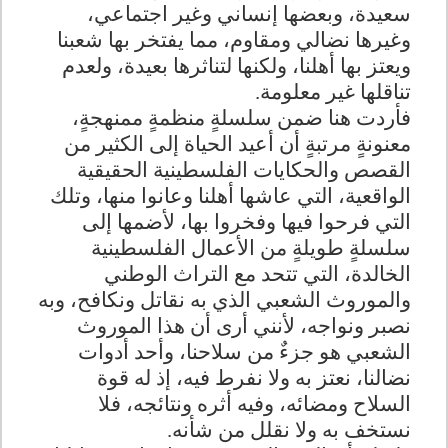
سعيدة، وبعضها إنساني وغير اجتماعي،
وغيرها نضالي ومقاوم، مما يفتخر بها شعبنا
ويعتز بها أهلنا، ولكنها لتناثرها بعيدة، ولعدم
تناقلها غير معلومة.
فأردت هنا ضمن سلسلةٍ منظمةٍ ممنهجةٍ،
معنونةٍ مرتبةٍ أن أعيد الحياة إلى الكثير من
القصص والحكايات الفلسطينية الحقيقية
الواقعية، التي عاشها أهلنا وعانوا منها، وتلك
التي فرحوا فيها وفخروا بها، لأضمها إلى
سلسلةٍ طويلةٍ من الأعمال الفلسطينية
الخالدة، التي تتحد مع التراث الوطني
والموروث الشعبي الذي به نقاتل ونكافح، وبه
نصبر ونواجه، لأنني أرى أن هذا الموروث
الشعبي هو جزءٌ من سلاحنا، وأحد أدوات
نضالنا، نعتز به ولا نفرط فيه، إذ له قوة
السلاح ومضائه، وفيه أثره ونتائجه، فلا
نستخف به ولا نقلل من شأنه.