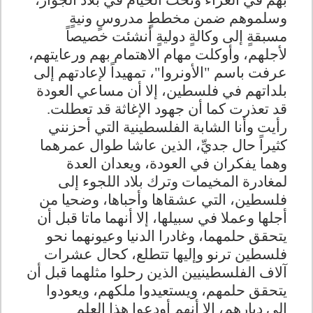
بهم في العراء وتحت الخيام في بلاد الجوار،
وسلموهم ضمن مخططٍ مدروسٍ ونيةٍ
مسبقةٍ إلى وكالةٍ دوليةٍ أنشئت خصيصاً
لأجلهم، وأوكلت مهام الاهتمام بهم ورعايتهم،
عرفت باسم "الأونروا"، تمهيداً لإعادتهم إلى
بلداتهم في فلسطين، إلا أن مساعي العودة
قد تعذرت كما أن جهود الإغاثة قد تعطلت.
رأيت وأنا الشابة الفلسطينية التي أحزنني
كثيراً حال جديِّ، الذين عاشا طوال عمرهما
وهما يفكران في العودة، ويعدان العدة
لمغادرة المخيمات وترك بلاد اللجوء إلى
فلسطين، التي عشقاها وأحباها، وضحيا من
أجلها وعملا في سبيلها، إلا أنهما ماتا قبل أن
يتحقق حلمهما، وغادرا الدنيا وعيونهما نحو
فلسطين ترنو وإليها تتطلع، كحال عشرات
آلاف الفلسطينيين الذين رحلوا مثلهما قبل أن
يتحقق حلمهم، ويستعيدوا ملكهم، ويعودوا
إلى ديارهم، إلا أنهم أودعوا هذا العلم