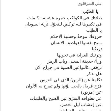
علي الشرقاوي
يا الطيّب
صلاتك في الكواكب جمرة عشبية الكلمات
في تكبيرها لله تركض للتحوّل تربة السودان
يا الطيّب
حروفك موجةٌ وحشية الاحلام
تمنح نفسها لعواصف الانسان
تربكنا
وترتبك الغرابة في تجولها
وراء حديقة المعنى وباب الرمز
ترقص كالنواعير الصبية في جراح ألان
هل تذكر
تكلمنا عن (الزين) الذي في العرس
فرّح قريةً، بالحب لوّنها ولم تفرح به الألوان
عن (مريود)
عن تطوافه السرّي بين الصبح والظلمات
عن إعشاب ليل العصر،
عن سرٍ يجاهر بالعواطف