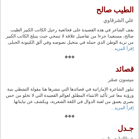
الطيب صالح
علي الشرقاوي
يقف الشاعر في هذه القصيدة على فجائعية رحيل الكاتب الكبير الطيب
صالح، مستعيدا جزءا من تفاصيل علاقة لا تنمحي حيث ينبلج الكاتب الكبير
من تربة الوطن الذي حمله في متخيل نصوصه وفي ألق الكينونة الحبلى.
إقرأ المزيد...
قصائد
ميسون صقر
تبلور الشاعرة الإماراتية في قصائدها التي ننشرها هنا مقولة التشظي بنية
ورؤية معا عبر تأكيد الانتماء المطلق لعوالم القصيدة التي لا تخلو من حس
بصري يعمق من لعبة الدوال في اللغة الشعرية، ويكشف عن تبايناتها.
إقرأ المزيد...
جـدل
عبداللطيف تلبيسي