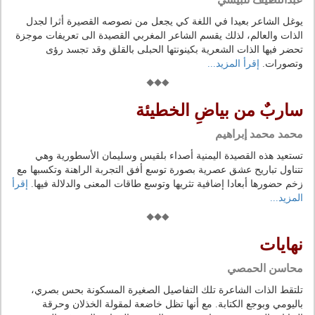
يوغل الشاعر بعيدا في اللغة كي يجعل من نصوصه القصيرة أثرا لجدل
الذات والعالم، لذلك يقسم الشاعر المغربي القصيدة الى تعريفات موجزة
تحضر فيها الذات الشعرية بكينونتها الحبلى بالقلق وقد تجسد رؤى
وتصورات.
إقرأ المزيد...
ساربٌ من بياضِ الخطيئة
محمد محمد إبراهيم
تستعيد هذه القصيدة اليمنية أصداء بلقيس وسليمان الأسطورية وهي
تتناول تباريح عشق عصرية بصورة توسع أفق التجربة الراهنة وتكسبها مع
زخم حضورها أبعادا إضافية تثريها وتوسع طاقات المعنى والدلالة فيها.
إقرأ
المزيد...
نهايات
محاسن الحمصي
تلتقط الذات الشاعرة تلك التفاصيل الصغيرة المسكونة بحس بصري،
باليومي وبوجع الكتابة. مع أنها تظل خاضعة لمقولة الخذلان وحرقة