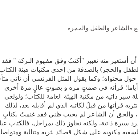
ع «الشاعر والطفل والحجر»
 أستعير منه تعبير "أكتبُ وفق مفهوم البركة " فقد
والطفل والحجر) بالصدفة من إحدى مكتبات هيئة الكتاب
 حول محتواه؛ وكما يقول المثل الفرنسي أن تأتي متأخ
 أياما؛ قرأته في صمتٍ مره و بصوتٍ عالٍ مرة أخرى
 سير ذاتيه من مكتبة الهيئة العامة للكتاب؛ ولولعي
ريه قرأتها من قبلُ لكاتبه الذي لم أقابله بعد، لذلك
 والحق أن الشاعر لم يخيب ظني فقد غنمتُ بكتابٍ
سيرة ذاتية، ولكنه تجاوز ذلك بمراحل، فالكتاب عبا
لسفيه مكتوبه على شكل قصائد نثريه متتالية ومتواصل