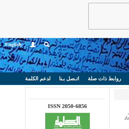
English
روابط ذات صلة
اتـصل بـنا
لدعم الكلمة
ISSN 2050-6856
اذ