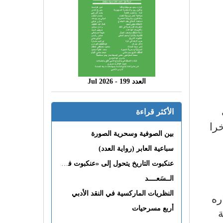
العدد 199 - 2026 Jul
الأكثر قراءة
را
بين الصوفية وسحرية الصورة
سباعية العابر (رواية العدد)
عنكبوت التاريخ يتحول إلى «عنكبوت فى القلب»
الــسَعــــد
النظريات الماركسية في النقد الأدبي
ره
أربع مسرحيات
ة