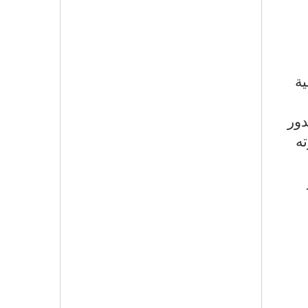
ية
دور
ته