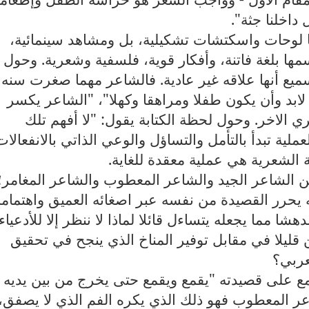
داخلنا جثة".
ا لوحات واسكتشات تشكيلية، بل ومشاهد سينمائية،
مها بلغة فاتنة، وأفكار قوية، فلسفية وشعرية. وحول
ميع أنها علاقه غير عادية. فالشاعر مهما صغرت سنه
لابد وأن يكون طفلا ومراهقا وكهلا"، "الشاعر يكسر
ي الاخر. وحول لحظة الكتابة يقول: "لا أفهم تلك
عملية تبدأ بالتأمل والتساؤل والوعي الذاتي بالانفعالات
ة الشعرية هي عملية معقدة للغاية.
ين الشاعر الجيد والشاعر المعطوب والشاعر المغامر؛
 يحرر القصيدة من نفسه عبر اصغائه العميق واهتمامه
مدهشا مما يجعله يتساءل قائلا لماذا لا ننظر إلا للأدعياء
 قليلا في مقابل توفير المناخ الذي ينجح في تحقيق
عربي؟
ع على قصيدته "يقمع ويقمع حتى يخرج من بين يديه
لشاعر المعطوب فهو ذلك الذي يكره الفم الذي لا يصفق، 