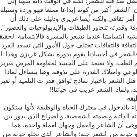
ضل صداقته للشعر؛ لكنه في الوقت ذاته ينبهنا إلى
 "الشعر أكبر من كونه إبداعا ممتعا فهو وردة وسنبلة
أمر ثقافي ولكنه أيضا غريزي ودليله على ذلك أن
ة وقدرته تتجاوز الطبقات والإيديولوجيات والعصور".
ه ابتسامتنا عندما نشعر بالمسرة فالابتسامة الحقيق
لثقافة فالثقافات تختلف حول الأمور التي تسعد الفرد
لشعر في أجسادنا يقوم بدوره بشكل غريزي وهذا ال
علم الطب، ولا نعتمد على الجسد لمقاومة المرض بغريز
الوعي وامتلاك القدرة على تذوقه. وهنا يتساءل لماذا
ل الشعر باختيار نماذج توافق قدرات التلميذ أو تعبر
 ولماذا الشعر غريب في حياتنا!!
يفه
 بالدخول في معترك الحياه والوظيفة لأنها ستكون
ته الذاتية وبصمته الشخصية. والصراع الذي يدور بين
هى أن الشاعر والعمل وجهان لعملة واحده، هما
حياته من الشعر جثة؛ والشاعر الذي تخلو حياته من