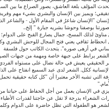
تحدث المؤلف بلغة العاشق، يصور الصراع ما بين السف
حقيقي؛ ويميز بين الإنسان والبشري بشيء مهم وفريد
إنسان "الإنسان شاعرُ في المقام الأول - والشاعر الذ
رتنا بوصفنا وحوشا بشريه جبارة " إلخ..
 مناوئ لذلك المسخ، جمال يصارع القبح على الدوام؛
ل انحطاط ثقافي يعني فتح المجال للوحش البشري وك
إنساني في أزهى صوره". يتحدث الكاتب حول فلسفة
 "الشعر يرابط على جبهة خاصة ومهمة من جبهات الصر
اعر الحقيقي يعيش في حالة نضال على مستواه الفردي
سانية ككل. الشعر لدى عبد السميع انفتاح على الذ
فة التي تشبه الأخر معتبرا أن "كل كتابه حقيقية تحمل
مام."
زي في الإنسان يعمل من أجل الحفاظ على حياتنا من
رات الشعراء بدرجة لا تقل عن حاجتنا لقدرات الأطباء"
الشعر هو الطفولة التي تظل حاضرة على الدوام وكلما