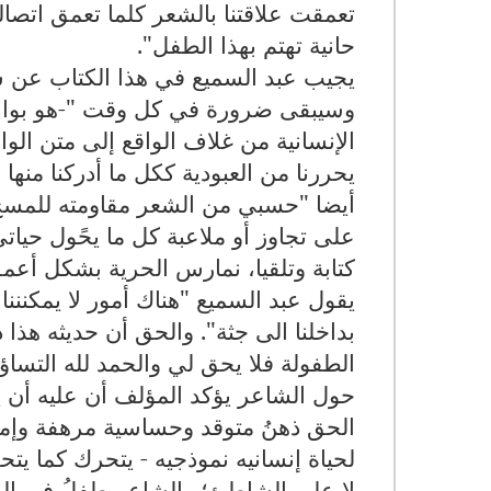
تعمقت علاقتنا بالشعر كلما تعمق اتصالن
حانية تهتم بهذا الطفل".
يجيب عبد السميع في هذا الكتاب عن 
وسيبقى ضرورة في كل وقت "-هو بوابه 
الإنسانية من غلاف الواقع إلى متن الوا
يحررنا من العبودية ككل ما أدركنا منه
أيضا "حسبي من الشعر مقاومته للمسخ ا
على تجاوز أو ملاعبة كل ما يحًول حيا
كتابة وتلقيا، نمارس الحرية بشكل أعمق
يقول عبد السميع "هناك أمور لا يمكنننا ا
بداخلنا الى جثة". والحق أن حديثه هذا
الطفولة فلا يحق لي والحمد لله التسا
حول الشاعر يؤكد المؤلف أن عليه أن 
الحق ذهنُ متوقد وحساسية مرهفة وإمعا
لحياة إنسانيه نموذجيه - يتحرك كما يت
لا على الشاطئ؛ والشاعر طفلُ في الم