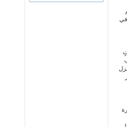
في
ٍ
ب
غزل
رة
ل