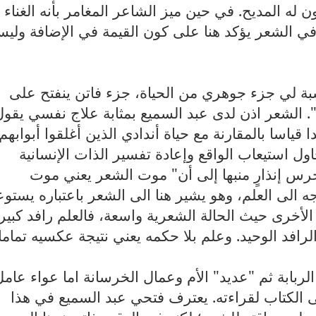
ن له المديح. في حين ميز الشاعر المغامر بأنه الغناء
 الشعر يؤكد هنا على كون القيمة في الإضافة ولي
بة لي جزء جوهري من الحياة، جزء فاتن ينفتح على
ة". الشعر اذن لدى عبد السميع بمثابة علاج نفسي يقو
قياسا بالمقارنة مع حياة أندادي الذين أغلقوا أبوابهم
ل استيعاب الواقع وإعادة تفسير الذات الإنسانية
جرس إنذارٍ منبها إلى أن" موت الشعر يعني موت
جه الى العلم، وهو يشير هنا الى الشعر باعتباره يست
 الأخرى حيث الحالة الشعرية واسعة، فالعلم رافد كبير
الرافد الوحيد. وعلم بلا حكمه يعني نتيجة عكسيه تماما
لربابة ثم "عديد" الأم وعمال الخرسانة اما عواء عامل
ى الكتاب لقراءته. يعترف فتحي عبد السميع في هذا