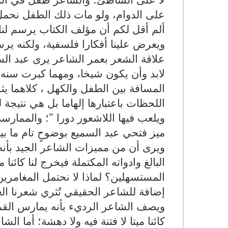
على الدوام، ولو مات ذلك الطفل نحمل 
ألم أقل لكم أن مؤلف الكتاب يرسم لن
ويعرض علينا أفكارا فلسفية، ولكنه يرس
علاقة الشعر بعمر الشاعر يرى عبد الس
لابد وأن يكون شيخا، ومهما كبرت سنه 
المسافة بين الطفل والكهل ، كلاهما يثر
اللحظات باعتبارها إلهاما بل هي نتيجة ل
ويلعب فيها اللاشعور دورا "؛ والممارس
ميز فتحي عبد السميع بوضوحٍ تام ما ب
ويرى أن من مميزات الشاعر الجيد بأنه
البالغ وادواته المكتملة فيخرج لنا كائنا 
المستسهلين؟ لماذا لا نحتمل المغامرين
إضافة للشاعر الحقيقي تُثري شعرنا ال
ويصف الشاعر الرديء بأنه يمارس القم
كائنا ميتا لا فتنة فيه ولا دهشة؛ أما ا