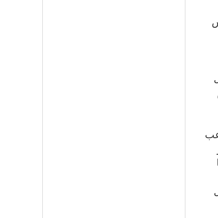
س
ل
وعب