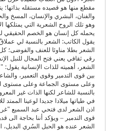
مقطع منها هو قصيده مستقله بذاتها؛ ي
والفنان، البشري والإنسان، المسخ وال
وهو تلك الروح الشعرية التي يمتلكها ال
يحمله كل إنسان هو الخصم الحقيقي لصو
يقول الكاتب: الشعر بالنسبة لي عملاقُ
الشعر بطلا مناوئا للعنف والفوضى؛ ك
رقي ثقافي يعني فتح المجال للنبل ال
الشعر، أهميته للذات الإنسانية يقول:
بين قوى التدمير وقوى التعمير، والش
وعلى مستوى الجماعة وعلى مستوى الإن
بالنسبة للشاعر لكنها الذات غير المعرو
في طياتها ميلادا جديدا لوعينا الممتد للأ
اذن الشعر لدى فتحي عبد السميع "غري
قوى التدمير – ويؤكد أننا بحاجة الى قد
الشعر عنده هو الحبل السُري البديل، 