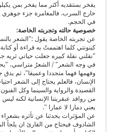
يفخر بمنتقديه أكثر مما يفخر بمن يكيلو
خارج السرب. فالمغامرة جزء جوهري في
في الحجم.
خصوصية حالته وتجربته الخاصة:
عن تجربته الخاصة يقول :"الشعر بالنس
كينونتي كلما اهتممتُ به قراءة أو كتاب
"نقلني نقلة كبيره جعلت حياتي ثريه جدا 
في وجه الشعر" / الشعرٌ متراسي، "يحاو
وفهمها فهما متجددا وعميقا"، ثم يدق 
الإنسان، فالعلم يحتاج إلى الشعر احتيا
القصيدة والرواية والسينما وكل الفنون
من روافد عبقريتنا الإنسانية لكنه ليس 
يعني دمارا لا عمارا ".
عن المؤثرات يحدثنا عن تأثره بشعراء ا
الشادوف فيحتاج من القارئ ان يلجأ ال