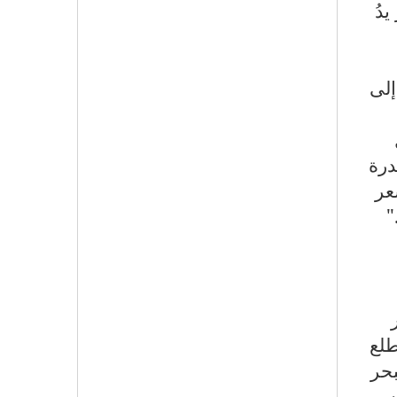
دُ
إلى
درة
عر
"
طلع
بحر
ه