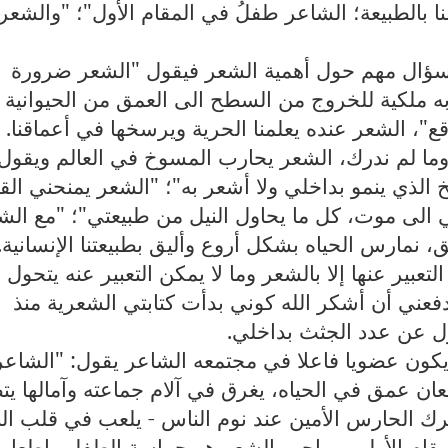
ا بالطبيعة؛ الشاعر طفلُ في المقام الأول"؛ "والشعر ي
سؤال مهم حول أهمية الشعر فيقول "الشعر ضرورة
ملكية للخروج من السطح الى العمق من الحيوانية 
قع"، الشعر عنده يعلمنا الحرية ويرسخها في أعماقنا.
ا وما لم ندرك، الشعر يحارب المسوخ في العالم ويقول
لذي ينمو بداخلي ولا أشعر به"؛ "الشعر يمنحني الق
تي الى موت، كل ما يحاول النيل من طبيعتي"؛ "مع الش
، نمارس الحياه بشكل أروع وأليق بطبيعتنا الإنسانية.
لتعبير عنها إلا بالشعر وما لا يمكن التعبير عنه يتحول
 دفعني أن أشكر الله كوني بدأت كتابتي الشعرية منذ
ؤل عن عدد الجثث بداخلي.
يكون عضويا فاعلا في مجتمعه الشاعر يقول: "الشاعر
ن عمق في الحياه، يغرق في آلام جماعته وآمالها يت
حرك الحارس الأمين عند نوم الناس - يلعب في قلب ال
قام الأول - وواجب الشعر هو حراسة الطفل وإطعام