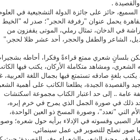
القصيدة .
لسميع، حائز على جائزة الدولة التشجيعية في العلوم
لقاهرة يحمل عنوان "رفرفة الحجر"؛ صدر له "الخيط 
فراشة في الدخان، تمثال رملي، الموتى يقفزون من
لبديل، الشاعر والطفل والحجر، أحد عشر ظلا لحجر."
؛ ولكن بلسانٍ شعري ممتع قراءةً وفكرا، أحاطه بشجيرات
 الشعري، ومشاهد متكاملة الأركان، يكتب فيها الكات
يكتب بلغةٍ صادقه تستمتع فيها بجمال اللغة العربية، 
د والقصيدة الجيدة، يطلعنا الكاتب على أهمية الشعر
صفة عامة .. إلى حد اعتبار الكتاب مجموعة اسكتشات
 ذلك في صورة الجمل الذي يمرح في خرم إبره،
 التي "تعدد"، وصورة المسخ ذو العين الواحدة،
عار الصبي وقسوته في الإدلاء برأيه حول شعره؛ وصو
ا صور تصلح للتصوير في عمل سينمائي.
يلة في محبة الشعر والشعراء. وفي القصيدة: حيث ك