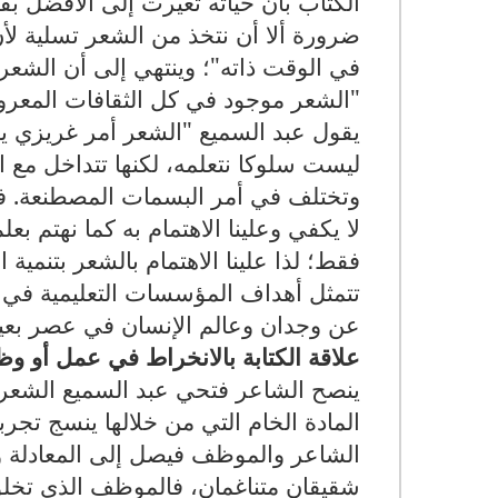
الكتاب بأن حياته تغيرت إلى الأفضل بف
ضرورة ألا أن نتخذ من الشعر تسلية لأن
في الوقت ذاته"؛ وينتهي إلى أن الشعر 
"الشعر موجود في كل الثقافات المعروف
يقول عبد السميع "الشعر أمر غريزي يشب
ليست سلوكا نتعلمه، لكنها تتداخل مع ا
وتختلف في أمر البسمات المصطنعة. فا
لا يكفي وعلينا الاهتمام به كما نهتم ب
فقط؛ لذا علينا الاهتمام بالشعر بتنمية 
تتمثل أهداف المؤسسات التعليمية في قت
عن وجدان وعالم الإنسان في عصر بعيد،
علاقة الكتابة بالانخراط في عمل أو وظ
ينصح الشاعر فتحي عبد السميع الشعراء
المادة الخام التي من خلالها ينسج تجرب
الشاعر والموظف فيصل إلى المعادلة و
شقيقان متناغمان، فالموظف الذي تخلو 