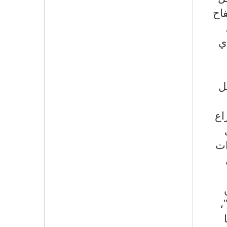
اح
ي
ل
اع
ات
،