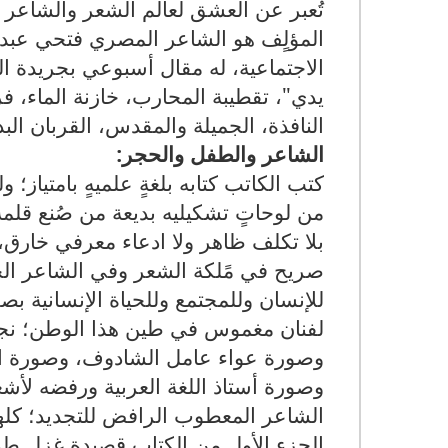
تُعبر عن العشق لعالم الشعر والشاعر و
المؤلٍف هو الشاعر المصري فتحي عبد ا
الاجتماعية، له مقال أسبوعي بجريدة ا
يدي"، تقطيبة المحارب، خازنة الماء، 
النافذة، الجميلة والمقدس، القربان ا
الشاعر والطفل والحجر:
كتب الكاتب كتابه بلغةٍ علميهٍ بامتياز
من لوحاتٍ تشكيليه بديعة من صُنع قلمه
بلا تكلف ظاهر ولا ادعاء معرفي خارق، 
صريح في مًلكة الشعر وفي الشاعر الجي
للإنسان وللمجتمع وللحياة الإنسانية ب
لفنان مغموس في طين هذا الوطن؛ نجد
وصورة عواء عامل الشادوف، وصورة الأم
وصورة أستاذ اللغة العربية ورفضه لأش
الشاعر المعطوب الرافض للتجديد؛ كله
الجزء الأول من الكتاب قصيدة غزل طو