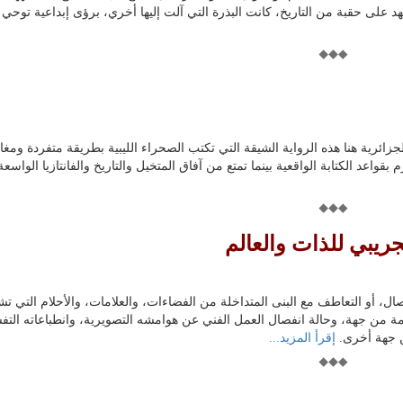
ى حقبة من التاريخ، كانت البذرة التي آلت إليها أخري، برؤى إبداعية توحي 
الجزائرية هنا هذه الرواية الشيقة التي تكتب الصحراء الليبية بطريقة متفردة ومغا
بقواعد الكتابة الواقعية بينما تمتع من آفاق المتخيل والتاريخ والفانتازيا الواسعة
تجريبي للذات والعالم
، أو التعاطف مع البنى المتداخلة من الفضاءات، والعلامات، والأحلام التي تشب
امة من جهة، وحالة انفصال العمل الفني عن هوامشه التصويرية، وانطباعاته التف
ن جهة أخرى.
إقرأ المزيد...