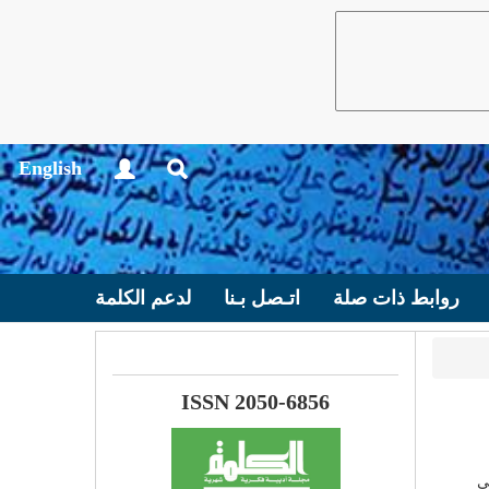
English
روابط ذات صلة
اتـصل بـنا
لدعم الكلمة
ISSN 2050-6856
ي