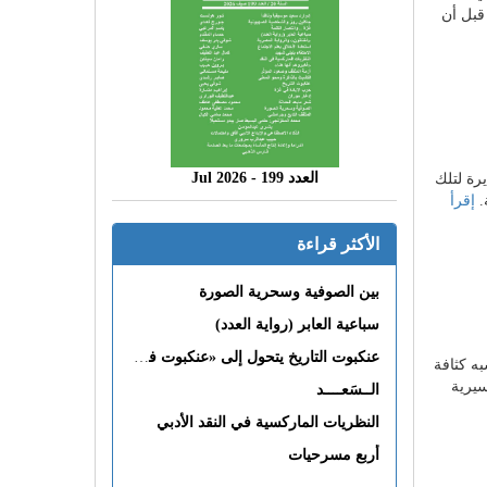
قبل أن
العدد 199 - 2026 Jul
يرة لتلك
.
إقرأ
الأكثر قراءة
بين الصوفية وسحرية الصورة
سباعية العابر (رواية العدد)
عنكبوت التاريخ يتحول إلى «عنكبوت فى القلب»
ه كثافة
سيرية
الــسَعــــد
النظريات الماركسية في النقد الأدبي
أربع مسرحيات