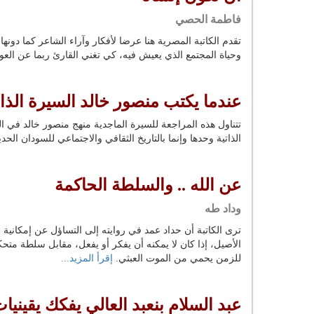
فاطمة الحصي
تقدم الكاتبة المصرية هنا عرضا لأفكار وآراء الشاعر كما دون
وحياة المجتمع الذي يعيش فيه، كي تغني القارئ ربما عن العو
عندما يكتب منصور خالد السيرة الذات
تتناول هذه المراجعة للسيرة الماجدية منهج منصور خالد في ا
الذاتية وحدها وإنما بالتاريخ الثقافي والاجتماعي للسودان ا
عن الله .. والسلطة الحاكمة
وداد طه
ترى الكاتبة أن حداد عمد في روايته إلى التساؤل عن إمكانية ا
الأصيل، إذا كان لا يمكنه أن يفكر أو يفعل، مقابل سلطة متح
للزمن يحمي من الموت العبثي.
إقرأ المزيد...
عبد السلام بنعبد العالي يفكك يقيني