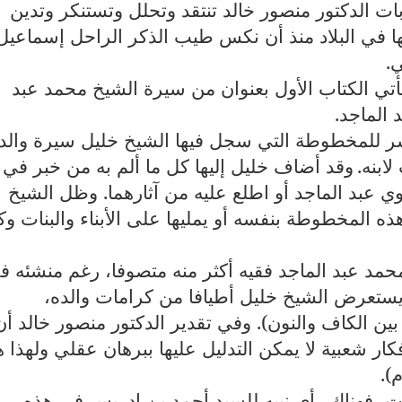
بات الدكتور منصور خالد تنتقد وتحلل وتستنكر وتدين
ا في البلاد منذ أن نكس طيب الذكر الراحل إسماعيل
.
أتي الكتاب الأول بعنوان من سيرة الشيخ محمد عبد
 الماجد.
نشر للمخطوطة التي سجل فيها الشيخ خليل سيرة والد
ابنه.
وقد أضاف خليل إليها كل ما ألم به من خبر في
 عبد الماجد أو اطلع عليه من آثارهما. وظل الشيخ
ي 1981 يعاود كتابة هذه المخطوطة بنفسه أو يمليها على الأبناء والبنات و
مد عبد الماجد فقيه أكثر منه متصوفا، رغم منشئه ف
يستعرض الشيخ خليل أطيافا من كرامات والده،
 بين الكاف والنون). وفي تقدير الدكتور منصور خالد أن
ار شعبية لا يمكن التدليل عليها ببرهان عقلي ولهذا 
).
ت، فهناك رأي نبيه للسيد أحمد بن إدريس في هذه