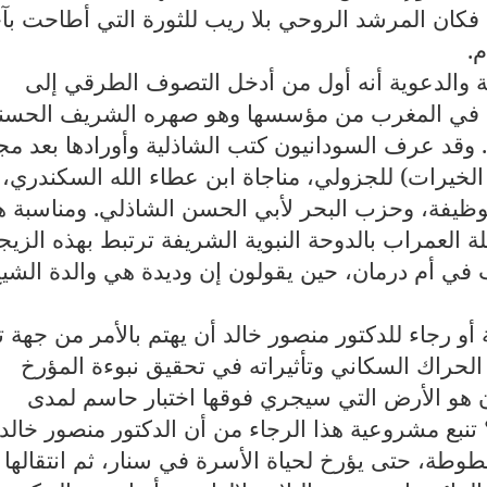
 فكان المرشد الروحي بلا ريب للثورة التي أطاحت بآ
.
ة والدعوية أنه أول من أدخل التصوف الطرقي إلى
لية في المغرب من مؤسسها وهو صهره الشريف الحسن
 وقد عرف السودانيون كتب الشاذلية وأورادها بعد م
 الخيرات) للجزولي، مناجاة ابن عطاء الله السكندري،
ظيفة، وحزب البحر لأبي الحسن الشاذلي. ومناسبة ه
لة العمراب بالدوحة النبوية الشريفة ترتبط بهذه الزيج
 في أم درمان، حين يقولون إن وديدة هي والدة الشي
 رجاء للدكتور منصور خالد أن يهتم بالأمر من جهة تت
لحراك السكاني وتأثيراته في تحقيق نبوءة المؤرخ
ان هو الأرض التي سيجري فوقها اختبار حاسم لمدى
 تنبع مشروعية هذا الرجاء من أن الدكتور منصور خالد
طة، حتى يؤرخ لحياة الأسرة في سنار، ثم انتقالها 