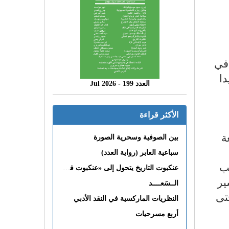
 في
دا
العدد 199 - 2026 Jul
الأكثر قراءة
ة
بين الصوفية وسحرية الصورة
سباعية العابر (رواية العدد)
تب
عنكبوت التاريخ يتحول إلى «عنكبوت فى القلب»
ير
الــسَعــــد
تى
النظريات الماركسية في النقد الأدبي
أربع مسرحيات