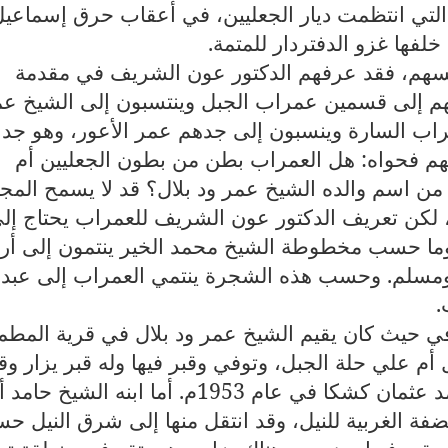
التي انتظمت ديار الجعليين، في أعقاب حرق إسماعي
خلفها غزو الدفتردار للمتمة.
نفسهم، فقد عرفهم الدكتور عون الشريف في مقدمة
هم إلى قسمين عمراب الجبل وينتسبون إلى الشيخ ع
مراب السارة وينسبون إلى جدهم عمر الأعور، وهو جد
هم فحواه: هل العمراب بطن من بطون الجعليين أم
من اسم والده الشيخ عمر ود بلال؟ قد لا يسمح المج
، لكن تعريف الدكتور عون الشريف للعمراب يحتاج إل
ما حسب مخطوطة الشيخ محمد الخير ينتمون إلى أرب
، ومسلم. وحسب هذه الشجرة ينتمي العمراب إلى عبد
.
في حيث كان يقيم الشيخ عمر ود بلال في قرية المطم
م علي حلة الجبل، وتوفي وقبر فيها وله قبر يزار وق
شيد فوقه الراحل الأستاذ الدريري محمد عثمان كشكا في عام 1953م. أما ابنه الشيخ ح
ضفة الغربية للنيل، وقد انتقل منها إلى شرق النيل 