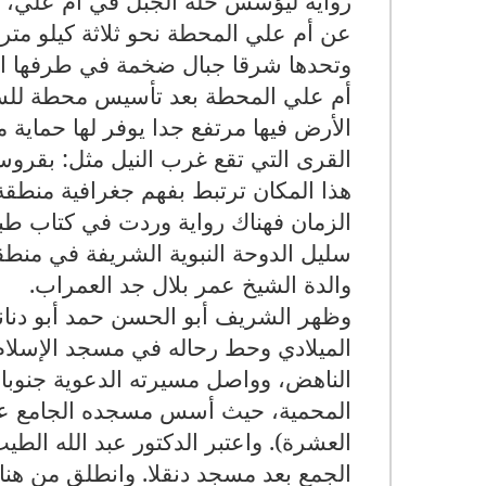
رواية ليؤسس حلة الجبل في أم علي، و
عن أم علي المحطة نحو ثلاثة كيلو متر
وتحدها شرقا جبال ضخمة في طرفها ال
أم علي المحطة بعد تأسيس محطة للسك
الأرض فيها مرتفع جدا يوفر لها حماية
القرى التي تقع غرب النيل مثل: بقروسي
هذا المكان ترتبط بفهم جغرافية منطقة و
الزمان فهناك رواية وردت في كتاب طب
سليل الدوحة النبوية الشريفة في منطق
والدة الشيخ عمر بلال جد العمراب.
وظهر الشريف أبو الحسن حمد أبو دنان
الميلادي وحط رحاله في مسجد الإسلام 
الناهض، وواصل مسيرته الدعوية جنوب
المحمية، حيث أسس مسجده الجامع على
العشرة). واعتبر الدكتور عبد الله الطي
الجمع بعد مسجد دنقلا. وانطلق من هناك 