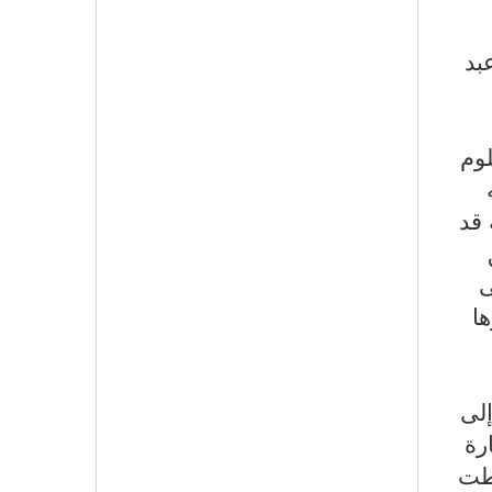
بد
لوم
 قد
ى
ا
لى
رة
بطت