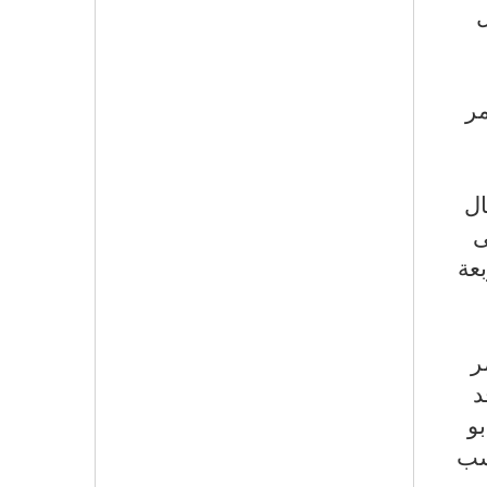
ل
مر
ال
ى
عة
ر
د
امد أبو
حسب