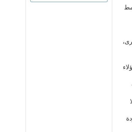
مط
رى،
لاء
دة