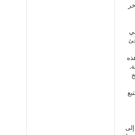
خر
ي
جئ
ذه
ة.
خ
بع
إلى