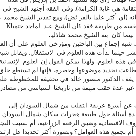
قامة هي غاية الكرامة).
وفي الفقه أجتهد الشيخ في
(أي أكثر علما بالفرائض).
ومع تقدير الشيخ محمد ع
نفسه من طريقة فقد كان الشيخ عبد الماجد ختميا
K
نما كان ابنه الشيخ محمد شاذليا.
شبه إجماع بين الباحثين ومؤرخي العلوم على أن الع
ر حينما بدأت هذه العلوم في الاستقلال. ويقابل
شبه
ي هذه العلوم. ولهذا يمكن القول إن العلوم الإنسانية
طاعت تحديد موضوعها وحصره، فإنها لم تستطع خلق
 يقف الدكتور منصور خالد في تحقيقه للمخطوطة عل
يض عبر عدة حقب مهمة من تاريخنا السياسي من مصادره
عن أسرة عريقة انتقلت من شمال السودان إلى
عدة أسئلة حول طبيعة هجرات سكان شمال السودان إ
الاقتصادية وضيق الرقعة الزراعية، أم بسبب التجا
 أم بجميع هذه العوامل؟
وبصورة أكثر تحديدا هل ارت