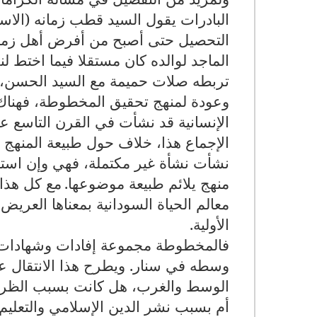
البادرات يقول السيد قطب زمانه (الاست
التحصيل حتى أصبح من أفرض أهل زمانه 
الماجد لوالده كان مستقلا فيما اختط ل
تربطه صلات حميمة مع السيد الحسن، بي
وعودة لمنهج تحقيق المخطوطة، فهناك 
الإنسانية قد نشأت في القرن التاسع عش
الإجماع هذا، خلاف حول طبيعة المنهج ف
نشأت نشأة غير مكتملة، فهي وإن است
منهج يلائم طبيعة موضوعها.
مع كل هذا
معالم الحياة السودانية بمعناها العر
الأولية.
فالمخطوطة مجموعة إفادات وشهادات 
وسطه في سنار. ويطرح هذا الانتقال 
الوسط والغرب، هل كانت بسبب الظروف 
أم بسبب نشر الدين الإسلامي والتعليم