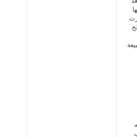
د
ا
رت
ح
يعة
ه
ب