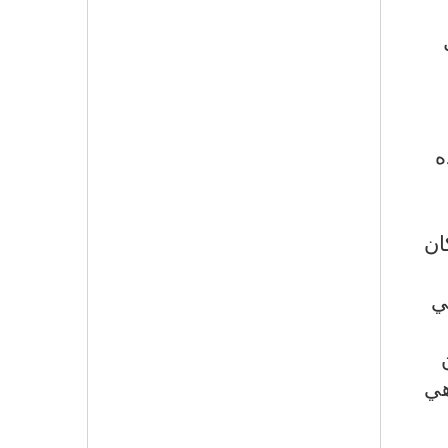
ه
كان
ي
هي