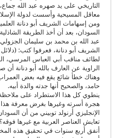
التاريخي على يد صهره عبد الله جماع،
معاقل المسيحية وأسست لدولة الإسلام
ومن إسهامات الشريف أبو دنانة العلمي
السودان، بعد أن أخذ الطريقة الشاذ
عبد الله بن محمد بن سليمان الجزولي.
الشريف أبو دنانة، فعرفوا كتب: (دلائل
لطائف مناقب أبي العباس المرسي، الو
الراوية عن العارف بالله أبو دنانة أن ص
وهناك خطأ شائع يقع فيه بعض العمراب
حامد، والصحيح أنها جدته والدة أبيه.
ينطوي كل هذا الاستطراد على ملاحظة أو
هجرة أسرته وغيرها بغرض معرفة هذا ا
الإنجليزي أرنولد توبيني من أن السود
تعايش العناصر العربية مع غيرها فوقه؟
أنفق أربع سنوات في تحقيق هذه المخطو