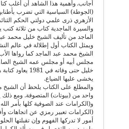
أجانب.
وأهمية هذا الشاهد أن أغلب كتا
(الجوطة) السياسية التي تضرب بأطنابه
الأزهري ذرى علمي دولتي الحكم الثنائي
والسيرة الماجدية كتاب من ثلاثة كتب ي
الماجد من تأليف الشيخ خليل محمد عبد
ويمثل الكتاب أول إطلالة في عالم ال
الشيخ محمد عبد الماجد كما رواها الأب ل
مجلس أبيه أو مجلس عمه الشيخ الصاوي
خليل حتى وفاته ف
يخشى عليها الضياع.
والمطلع على الكتاب يلحظ أن الشيخ مح
واحد من (بيوتات) المتصوفة. ومع ذلك 
و(الكرامات عند الصوفية كلها بأمر الله
(الكرامات تعبير رمزي عن اتجاهات وأفك
أمور لا تدركها الفهوم وإن تقبلتها الحلوم
ولمزيد من التفصيل في مسألة الكراما