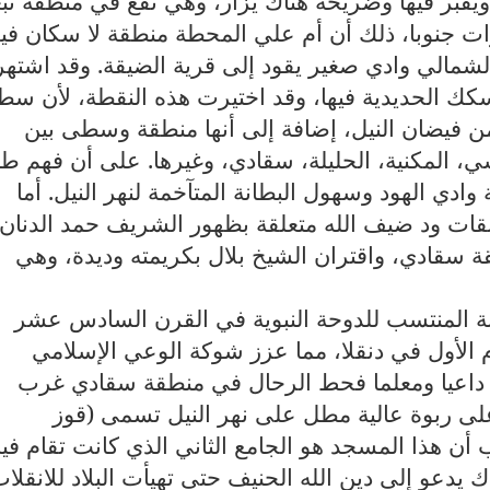
يقبر فيها وضريحه هناك يزار، وهي تقع في منطقة تبع
ات جنوبا، ذلك أن أم علي المحطة منطقة لا سكان فيه
شمالي وادي صغير يقود إلى قرية الضيقة. وقد اشته
ك الحديدية فيها، وقد اختيرت هذه النقطة، لأن سط
 من فيضان النيل، إضافة إلى أنها منطقة وسطى بين
، المكنية، الحليلة، سقادي، وغيرها. على أن فهم طب
ادي الهود وسهول البطانة المتآخمة لنهر النيل. أما
قات ود ضيف الله متعلقة بظهور الشريف حمد الدنان
ة سقادي، واقتران الشيخ بلال بكريمته وديدة، وهي
ة المنتسب للدوحة النبوية في القرن السادس عشر
الأول في دنقلا، مما عزز شوكة الوعي الإسلامي
ا داعيا ومعلما فحط الرحال في منطقة سقادي غرب
 ربوة عالية مطل على نهر النيل تسمى (قوز
ب أن هذا المسجد هو الجامع الثاني الذي كانت تقام في
يدعو إلى دين الله الحنيف حتى تهيأت البلاد للانقلا