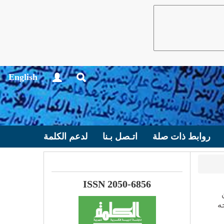
English
روابط ذات صلة
اتـصل بـنا
لدعم الكلمة
ISSN 2050-6856
ه