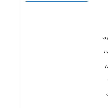
بعد
ت
ن