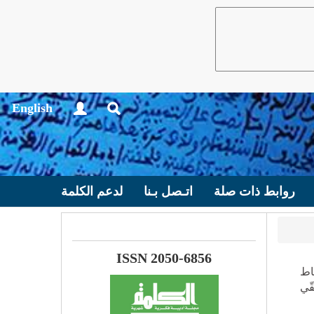
English
روابط ذات صلة
اتـصل بـنا
لدعم الكلمة
ISSN 2050-6856
ماط
قّي