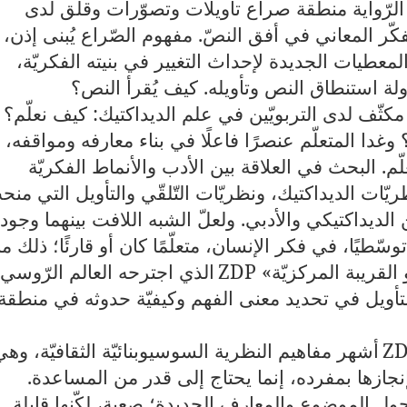
 الرّواية منطقة صراع تأويلات وتصوّرات وقلق لدى
فكّر المعاني في أفق النصّ. مفهوم الصّراع يُبنى إذن،
لمعطيات الجديدة لإحداث التغيير في بنيته الفكريّة،
 استنطاق النص وتأويله. كيف يُقرأ النص؟
كثّف لدى التربويّين في علم الديداكتيك: كيف نعلّم؟
غدا المتعلّم عنصرًا فاعلًا في بناء معارفه ومواقفه، 
لّم. البحث في العلاقة بين الأدب والأنماط الفكريّة
ريّات الديداكتيك، ونظريّات التّلقّي والتأويل التي منح
الديداكتيكي والأدبي. ولعلّ الشبه اللافت بينهما وجود
سّطيًا، في فكر الإنسان، متعلّمًا كان أو قارئًا؛ ذلك م
القريبة المركزيّة»
ZDP
الذي اجترحه العالم الرّوسي
 (1896-1934)، وفنّ التأويل في تحديد معنى الفهم وكيفيّة حدوثه في منطقة
Z
أشهر مفاهيم النظرية السوسيوبنائيّة الثقافيّة، وهي
إنجازها بمفرده، إنما يحتاج إلى قدر من المساعدة.
ول الموضوع والمعارف الجديدة؛ صعبة، لكّنها قابلة