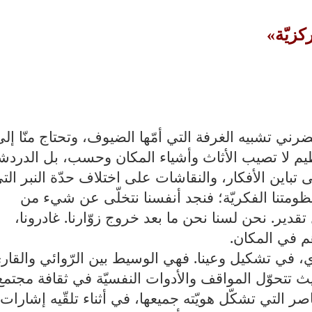
كزيّة»
رني تشبيه الغرفة التي أمّها الضيوف، وتحتاج منّا إل
نظيم لا تصيب الأثاث وأشياء المكان وحسب، بل الدرد
لى تباين الأفكار، والنقاشات على اختلاف حدّة النبر الت
منظومتنا الفكريّة؛ فنجد أنفسنا نتخلّى عن شيء من
 تقدير. نحن لسنا نحن ما بعد خروج زوّارنا. غادرونا،
م في المكان.
، في تشكيل وعينا. فهي الوسيط بين الرّوائي والقار
يث تتحوّل المواقف والأدوات النفسيّة في ثقافة مجتمع
 التي تشكّل هويّته جميعها، في أثناء تلقّيه إشارات