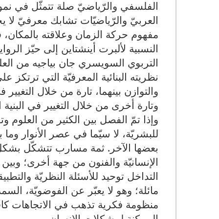
الفلسفي والرّياضيّ صلة تتمثّل في نموذج 
العربيّ والرّياضيّات تشابك معرفيّ لا 
مفهوم حركة الزمان وعلاقته بالمكان، ف
النسبية لألبرت أينشتاين إلى حيّز الرواي
التربوي السويسري جان بياجيه من العلو
نظريته البنائية المعرفيّة التي ترتكز ع
والتوازن بينهما، تارة من خلال التغيير ف
وتارة أخرى من خلال التغيير في البنية ا
وإذا تمّ الفصل بين الكثير من العلوم و
للبشريّة، لا سيّما في عصر الأنوار وما
بعضها الآخر. ثمة مسارب تتشكّل بشكل م
الإنسانيّة والفنون من جهة أخرى؛ وبين ا
التداخل توحيد للأسئلة النظريّة والتطبي
مائلة؛ وهو لا يعبّر عن الفوضويّة، السم
منظومة فكرية تذهب في الاتجاهات كاف
الممكنة لمشكلات الإنسان.