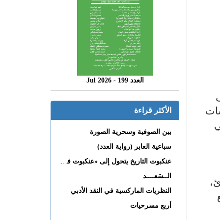
العدد 199 - 2026 Jul
ى
شات
الأكثر قراءة
ي
بين الصوفية وسحرية الصورة
سباعية العابر (رواية العدد)
عنكبوت التاريخ يتحول إلى «عنكبوت فى القلب»
الــسَعــــد
ئ،
النظريات الماركسية في النقد الأدبي
أربع مسرحيات