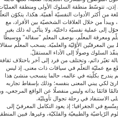
إذن، تتوسّط منطقة السلوك الأولى ومنطقة العمليّات
للغة من أكثر الأدوات النفسيّة أهميّة. هكذا، يتكوّن التعلّ
 ويبدأ من خلال العلاقات الشخصيّة بين الأفراد، مع
ّل إلى عملية نفسيّة داخليّة. ولا يتأتّى له ذلك بغير
ّم ومعرفة المعلّم، بوصف المعلم "سقالة" ووسيطًا
ين المعرفتّين الأوّليّة والعلميّة. يسحب المعلّم سقالا
ينفّذ السلوك وصولًا إلى الأداء المستقلّ.
الة تغيّر دائم، وتختلف من فرد إلى آخر باختلاف ثقافة
اطع مع عمليّة التعلّم في سياقات ذات معنى. إذ ليس
لم يندرج بكلّيته في عالمه، حالما ينسحب منشئ هذا
للقارئ لكي يبني المعنى بنفسه؛ وذلك بإسقاط تجاربه
لمًا قائمًا بذاته وليس منفصلًا عن الواقع المرجعي، و
ى الاستنفاد في رحلة تجوال تأويليّة.
متّسع في الجغرافيا؛ إذ يعود التكامل المعرفيّ إلى
وم الرّياضيّة والطبيعيّة والفلكيّة، وغيرها. فبين المنطق