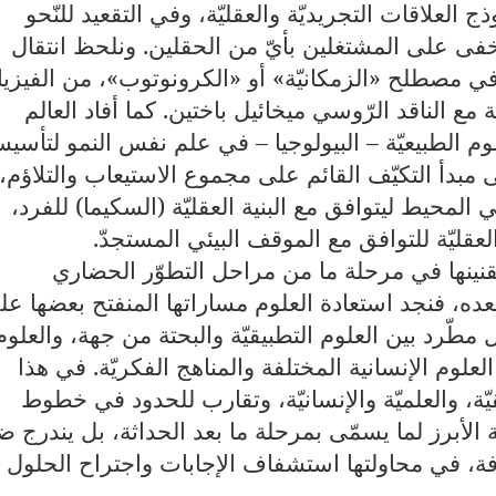
العلاقات التجريديّة والعقليّة، وفي التقعيد للنّحو
يخفى على المشتغلين بأيّ من الحقلين. ونلحظ انتقال
ي مصطلح «الزمكانيّة» أو «الكرونوتوب»، من الفيزيا
ة مع الناقد الرّوسي ميخائيل باختين. كما أفاد العالم
م الطبيعيّة – البيولوجيا – في علم نفس النمو لتأسي
لى مبدأ التكيّف القائم على مجموع الاستيعاب والتلاؤم،
ي المحيط ليتوافق مع البنية العقليّة (السكيما) للفرد،
لعقليّة للتوافق مع الموقف البيئي المستجدّ.
تقنينها في مرحلة ما من مراحل التطوّر الحضاري
 بعده، فنجد استعادة العلوم مساراتها المنفتح بعضها عل
طّرد بين العلوم التطبيقيّة والبحتة من جهة، والعلوم
لعلوم الإنسانية المختلفة والمناهج الفكريّة. في هذا
قيّة، والعلميّة والإنسانيّة، وتقارب للحدود في خطوط
ة الأبرز لما يسمّى بمرحلة ما بعد الحداثة، بل يندرج 
ة، في محاولتها استشفاف الإجابات واجتراح الحلول