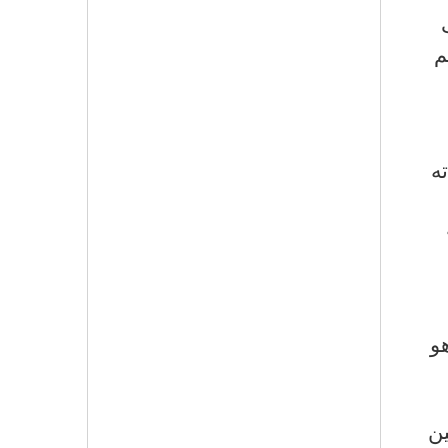
م
ته
هو
ين