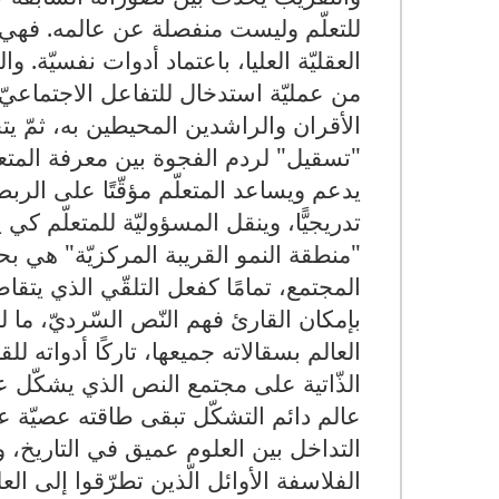
للتعلّم وليست منفصلة عن عالمه. فهي 
العقليّة العليا، باعتماد أدوات نفسيّة. وا
من عمليّة استدخال للتفاعل الاجتماعيّ،
الأقران والراشدين المحيطين به، ثمّ يتحو
"تسقيل" لردم الفجوة بين معرفة المتعل
يدعم ويساعد المتعلّم مؤقّتًا على الربط ب
تدريجيًّا، وينقل المسؤوليّة للمتعلّم كي 
"منطقة النمو القريبة المركزيّة" هي بح
المجتمع، تمامًا كفعل التلقّي الذي يتق
بإمكان القارئ فهم النّص السّرديّ، ما 
العالم بسقالاته جميعها، تاركًا أدواته 
الذّاتية على مجتمع النص الذي يشكّل عا
عالم دائم التشكّل تبقى طاقته عصيّة عل
التداخل بين العلوم عميق في التاريخ، و
الفلاسفة الأوائل الّذين تطرّقوا إلى العل