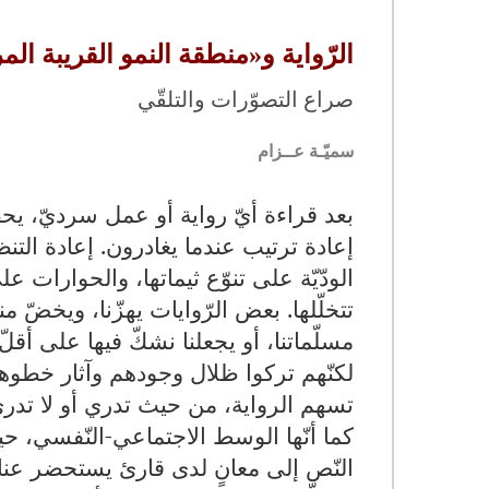
الرّواية و«منطقة النمو القريبة المر
صراع التصوّرات والتلقّي
سميّـة عــزام
بعد قراءة أيّ رواية أو عمل سرديّ، يحض
إعادة ترتيب عندما يغادرون. إعادة الت
الودّيّة على تنوّع ثيماتها، والحوارات ع
تتخلّلها. بعض الرّوايات يهزّنا، ويخضّ 
مسلّماتنا، أو يجعلنا نشكّ فيها على أقلّ
لكنّهم تركوا ظلال وجودهم وآثار خطوه
تسهم الرواية، من حيث تدري أو لا تدري
كما أنّها الوسط الاجتماعي-النّفسي، ح
النّص إلى معانٍ لدى قارئ يستحضر عناصر