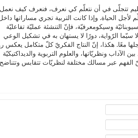
عليم تتجلّى في أن نتعلّم كي نعرف، فنعرف كيف نعمل،
 لأجل الحياة. وإذا كانت التربية تجري مساراتها داخل
ائيّة وسيكومعرفيّة، فإنّ التنشئة عمليّة تفاعليّة
لا سيّما الرّواية، دورًا لا يستهان به في تشكيل الوعي
جلها معًا. هكذا، إنّ النتاج الفكريّ كلّ متكامل يعكس ر
 الآداب ونظريّاتها، والعلوم التربوية والديداكتيكيّة
ّ الفهم عبر مسالك مختلفة لنظريّات تتقابس وتتناضح.