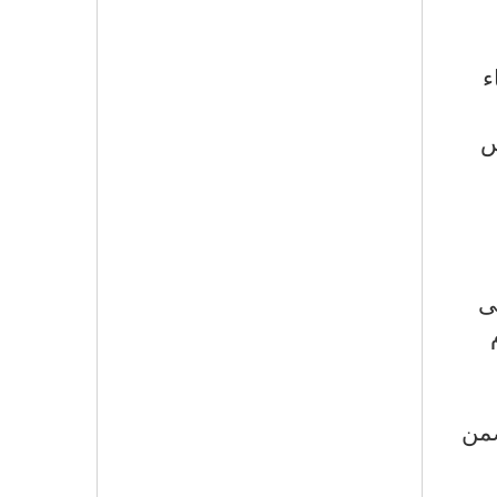
ء
س
ى
ضمن