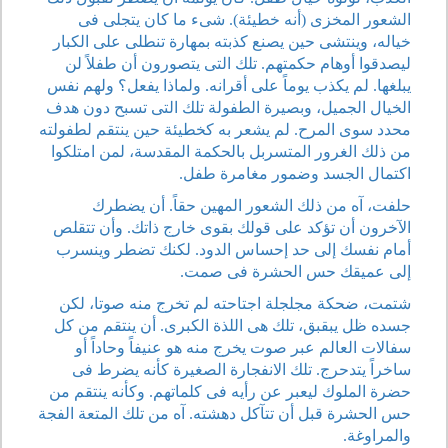
الشعور المخزى (أنه خطيئة). شىء ما كان يتجلى فى
خياله، وينتشى حين يصنع كذبته بمهارة تنطلى على الكبار
ليصدقوا أوهام حكمتهم. تلك التى يتصورون أن طفلاً لن
يبلغها. لم يكذب يوماً على أقرانه. ولماذا يفعل؟ ولهم نفس
الخيال الجميل، وبصيرة الطفولة تلك التى تسبح دون هدف
محدد سوى المرح. لم يشعر به كخطيئة حين ينتقم لطفولته
من ذلك الغرور المتسربل بالحكمة المقدسة، لمن امتلكوا
اكتمال الجسد وضمور مغامرة طفل.
حلفت، آه من ذلك الشعور المهين حقاً. أن يضطرك
الآخرون أن تؤكد على قولك بقوى خارج ذاتك. وأن تتقلص
أمام نفسك إلى حد إحساس الدود. لكنك تضطر وينسرب
إلى عميقك حس الحشرة فى صمت.
شتمت، ضحكة مجلجلة اجتاحته لم تخرج منه صوتا، لكن
جسده ظل يبقبق، تلك هى اللذة الكبرى. أن ينتقم من كل
سفالات العالم عبر صوت يخرج منه هو عنيفاً وحاداً أو
ساخراً يتدحرج. تلك الانفجارة الصغيرة كأنه يضرط فى
حضرة الملوك ليعبر عن رأيه فى كلماتهم. وكأنه ينتقم من
حس الحشرة قبل أن تتآكل دهشته. آه من تلك المتعة الفجة
والمراوغة.