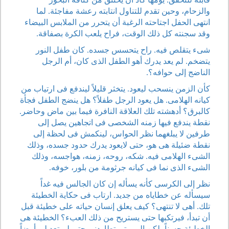
والزحام، وحين تقدم للتناول انتابته رعشة مفاجئة. لما
انتهى الحفل اجتاحته الرغبة أن يتحرر من الملابس البيضاء
وقد سجنته كل ذلك الوقت، فراح يلعب الكرة بصفاقة.
شىء يتقلص فيه. راح يتحسس جسده. كان طفل النور
يتضخم. لم يعد يدرك أهو الطفل الذى كان، أم الرجل
الناضج إلى حوافه؟.
كأن الزمن ينسحب ليعود. يتخثر قليلاً ليندفع فى ارتياب من
كيانه الهلامى. هل يعود الرجل طفلاً؟ هل ينضج الطفل فجأة
كالبرق؟ أدهشته تلك العلاقة النافرة فيما بين ماض وحاضر.
نقطة يندفع فيها زمنه الشخصى فى اتجاهين يصل إلى
طرفين لا يبلغهما نظر الحواس، لينكمش فى لحظة إلى
نقطة ضئيلة هى هو، حتى لايعود يدرك حدود جسده، وذلك
الشىء الهلامى فيه. شكه، روحه، زمنه، هواجسه، وذلك
الشىء الذى نما فى كيانه جرثومة من بلور، خوفه.
نظر إلى الكرسى كأنه يسأله إن كان الجالس فيه غداً
سيسأله عن خطاياه من جديد. ارتاب فى حكاية الخطيئة
تلك. أهى لا تنتهى؟ كيف يعلق إنسان حياته على خطيئة قبل
أن تبدأ، فيرتكبها حتى يستريح من ذلك العبء؟ الخطيئة هى
الخطيئة حسناً، لكن إلى متى تطاردنى حتى لم تعد لى أرضاً