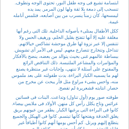
ابتسامة تشيع فى وجه طفل النور، تحتوى الوجه وتطوف.
تنسحب إلى دمعة بلا ثقة ولها لون المرمر. يمد يده
ليمسحها، كأن زمناً ينسرب من بين أصابعه، فتلمس أنامله
غيمة.
ككل الأطفال يمتلىء بأصواته الداخلية. تلك التى رغم أنها
مغلقة عليه إلا أنها تتفتح بقليل الحلم، ورهيف الحس ولا
تتنفس إلا عبر نزوة لها طرق موحشة تشاكس خيالاتهم.
تتداخل وتتخارج تتصارع معهم. ليس فى الأمر أى تشويش.
ببساطة عالمهم غنى بحيث يتوالد من بعضه، ينضح بالأفكار
والمؤامرات والمشاعر الملتبسة. ذلك التناقض الرائع
والمفتوح على أسئلة لا تنتهى، وإجابات غير منتظرة يصنع
لهم ما يسميه الكبار البراءة. بدت طفولته على بعد ملموس
منه، واحس بشىء مراوغ مثل فأر يبحث عن مخرج من
حصار. انتابته قشعريرة لم تفصح.
طوقته صور يوم (أول تناول) وتداعت. البنات فى فساتين
عرائس وتاج يكلل رأس كل منهن. الأولاد فى ملابس بيضاء.
كانوا فى البراءة التى يرغبها الكبار. يطفر من عيونهم بريق
يغلق الحدقة ويفتحها كأنها تبتسم. كانوا فى الهيكل والجميع
يتطلع إليهم ويرتل. كم أحس يومها أنهم كانوا أطيافاً غير
قابلة للتحقق. يومها كاد أن يختنق من كثافة البخور