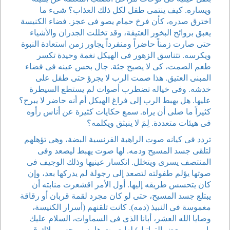
ويساره. كيف ينتمى طفل لكل ذلك العذاب؟ شىء ما
اخترق صدره، كأن فرخ حمام يصو فى عجز. فضاء الكنيسة
يعبق بروائح البخور العتيقة، وقد تخللت الجدران والأشياء
حتى صارت زمناً حاضراً ومنفرداً يجاور زمن استعادة النبوة
ويكرسه. تتناسق الزهور فى الهيكل نغمة وحيدة تكسر
طعم الصمت، كى لا يصبح جثة. جال بحس عينه فى فضاء
المبنى العتيق. هذا صمت الرب لا يجرؤ حتى طفل على
خدشه. وفى خياله تضطرب أصوات لم يستطع السيطرة
عليها. هل يهبط الرب إلى فراغ الهيكل أم أنه حاضر لا يبرح؟
كثيراً ما صلى أن يراه. سمع حكايات كثيرة عن أناس رأوه
فى هيئات متعددة. لِمَ لا ينبثق ويكلمه؟
تردد فى كيانه صوت الراهبة الفرنسية البضة، وهى تؤهلهم
لتلقى جسد المسيح ودمه. لها صوت يهبط ليصعد وفى
المنتصف يسرى ويتخلل. انكسار عينيها وذلك الوجيف فى
صوتها يؤلم طفولته لتصعد إلى رجولة لم يدركها بعد، وإن
كان يتحسس طريقه إليها. أول الأمر اقشعرت منابته أن
يبتلع جسد المسيح، حتى لو كان مجرد لقمة قربان أو رقاقة
مغموسة فى النبيذ (دمه). كانت تلقنهم (أسرار الكنيسة،
وصايا الله العشر، أبانا الذى فى السماوات، السلام عليك
يامريم، وبعض التراتيل) لها صوت هامس وحس ملاك قرر