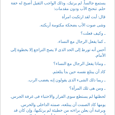
يستمع جالساً. لم يرتبك، وذلك الواجب الثقيل أصبح له خفة
حلم. تنحنح الأب ودون مقدمات:
قال: أبت لقد ارتكبت امرأة
وشى صوت الأب بضحكة مكتومة أربكته.
ـ وكيف فعلت؟
ـ كما يفعل الرجال مع النساء.
أحس أنه تورط إلى الحد الذى لا يصح التراجع إلا بخطوة إلى
الأمام.
ـ وماذا يفعل الرجال مع النساء؟
كاد أن يبتلع نفسه حين بدأ يتلعثم.
ـ ربما ذلك الشىء الذى يقولون إنه يغضب الرب.
ـ ومن هى تلك المرأة؟
لحظتها لم يستطع سوى الفرار والاختباء فى غرفة الجرس.
يومها كاد الصمت أن يبتلعه، صمته الداخلى والخرس.
وبرغبة أن يعلن براءته من خطيئة لم يرتكبها، وإن كان قد