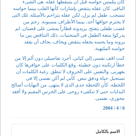
كان يتلمس حواسه قبل أن يسقطها عقله. هى الشىء
الباقى. كان عقله ينتفض بإشارات كأنها القلب بينما حواسه
تنسحب. طفل لم يزل، لكن عقله يتزاحم بالأسئلة. تلك التى
لا يحترم حوافها أحد، بينما الأطراف مسنونة. زخم من
غضب طفلى يتفتح. يريدونه قطاراً يمشى على قضبان. لم
يدركوا متعة الطفل فى المنحنيات. ذلك التناقض بين ما
يرونه وما يحسه يجعله ينتفض ويخاف، يخاف أن يفقد
حواسه الملتهبة.
كنت اقف نفسى إلى كيانى. أجرد تفاصيلى دون ألم إلا من
خطأ ارتكبته دون خطيئة. وقع الكلمات على حوافرها كان
يقهرنى. والنفس على الحروف لا تنطق. رغبة الكلمات أن
تستحيل حياة ودفق نبض. كأنى لم أكن نفسى إلا فى
اللحظة. كأن اللحظة حدى الذى لا ينتهى. من النهايات أصالح
البدايات حتى لا تنكفىء روحى على الخرس المقيم ولا أفقد
محورى، نفسى.
6 / 4 / 2004
الاسم بالكامل