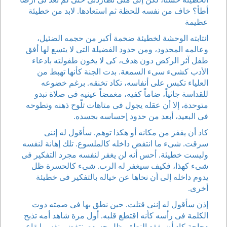
أطأ؟ خاف من نفسه للحظة ثم استعادها. لابد من خطيئة
عظيمة
انتابته الوحشة لخطيئة ضخمة أكبر من حجمه الضئيل،
وعالمه المحدود، ومن حدود الفضيلة التى لا يتسع لها أفق
طفل آثر الركض دون هدف، كى لا يخون طفولته بادعاء
الأدب كشىء سىء السمعة. بدت الجنة كأنها تهبط من
العلياء تكبس على أنفاسه، تكاد تخنقه. برغم خضوعه
للقداسة جاثياً، ضاماً كفيه، مغمضاً عينيه فى صلاة تبدو
متوحدة، إلا أن عقله يجول فى متاهات تلّوح ذهنه وتطوحه
فى البعيد، أبعد من حدود إحساسه بجسده.
كاد أن يقفز من مكانه أو هكذا توهم. سأقول له إننى
سرقت. شىء ما انتفض داخله كالملسوع. تلك إهانة لنفسه
وليست خطيئة. أحس أنه لن يغفر لنفسه مجرد التفكير فى
شىء كهذا، فكيف سيغفر له الرب. شىء كالحسرة ظل
يدوم داخله إلى أن نحاها عن خياله بالتفكير فى خطيئة
أخرى.
إذن سأقول له إننى قتلت. حين نطق بها فى صمته دوت
الكلمة فى رأسه كأنه اقتطع قلبه. أول مرة شاهد أمه تذبح
دجاجة كاد أن يفقد النطق. ظل جسده ينتفض بنفس إيقاع