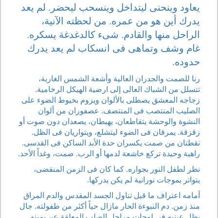
يعاود وينحنى ليتداخل وينسحب ليحضر. لم يعد
يدرك أين هو من عمره. من لحظته الآنية،
الراحل منها والقادم. شىء كالدغدغة يسكره.
غام وشف وتماهى فى انسكاب لم يعد يدرك
حدوده.
رنا للصمت والجدران العالية وأشعة الشمس الغاربة،
تتسلل من الشباك العالى إلى ارضية الهيكل الرخامية.
زجاجه المعشق يصطلى بالألوان ويزوم بخيوط الضوء على
الصليب المنتصب فى المنتصف. عصفوران من ألوان
النشوة والوحشة يتقاطعان، يهبطان، يصعدان دون صوت أو
زقزقة. يمرقان فى الضوء ليتشلع، ويتواريان فى الظل.
نقطتان من صمت يكسران حدة الأبد الساكن فى القدسى.
راهبة وحيدة تركع خاشعة لدمها أو الرب. صمت، وغداً الأحد.
نظر لطفل النور بجواره. كما كان فى الزمن المنقضى،
يتواتر بموجات نورانية لم يكن يدركها.
أمامه اعتراف ما قبل تناول الجسد المقدس والدم المراق
منذ زمن. دم النبوءة الحار مازال حياً أكثر من طفولته. جال
بظل عينيه فى لوحات مراحل الصلب المعلقة عن يمينه