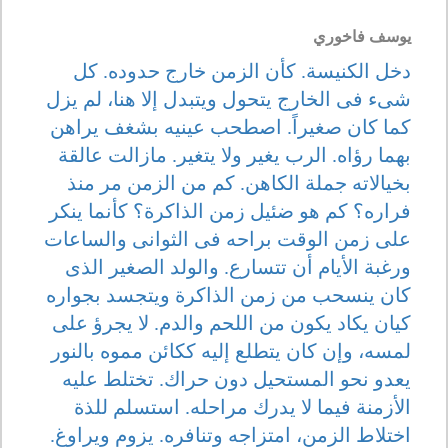
يوسف فاخوري
دخل الكنيسة. كأن الزمن خارج حدوده. كل
شىء فى الخارج يتحول ويتبدل إلا هنا، لم يزل
كما كان صغيراً. اصطحب عينيه بشغف يراهن
بهما رؤاه. الرب يغير ولا يتغير. مازالت عالقة
بخيالاته جملة الكاهن. كم من الزمن مر منذ
فراره؟ كم هو ضئيل زمن الذاكرة؟ كأنما ينكر
على زمن الوقت براحه فى الثوانى والساعات
ورغبة الأيام أن تتسارع. والولد الصغير الذى
كان ينسحب من زمن الذاكرة ويتجسد بجواره
كيان يكاد يكون من اللحم والدم. لا يجرؤ على
لمسه، وإن كان يتطلع إليه ككائن مموه بالنور
يعدو نحو المستحيل دون حراك. تختلط عليه
الأزمنة فيما لا يدرك مراحله. استسلم للذة
اختلاط الزمن، امتزاجه وتنافره. يزوم ويراوغ.