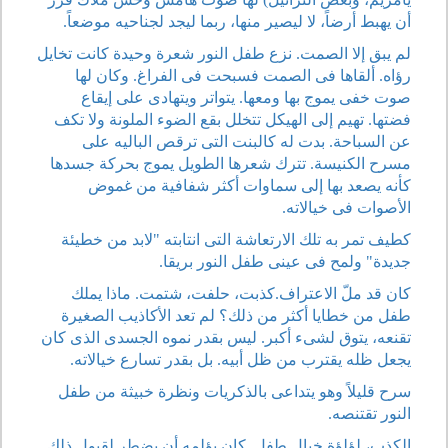
أن يهبط أرضاً، لا ليصير منها، ربما ليجد لجناحيه موضعاً.
لم يبق إلا الصمت. نزع طفل النور شعرة وحيدة كانت تخايل
رؤاه. ألقاها فى الصمت فسبحت فى الفراغ. وكان لها
صوت خفى يموج بها ومعها. يتواتر ويتهادى على إيقاع
فضتها. تهيم إلى الهيكل تتخلل بقع الضوء الملونة ولا تكف
عن السباحة. بدت له كالبنت التى ترقص الباليه على
مسرح الكنيسة. تترك شعرها الطويل يموج بحركة جسدها
كأنه يصعد بها إلى سماوات أكثر شفافية من غموض
الأصوات فى خيالاته.
كطيف تمر به تلك الارتعاشة التى انتابته "لابد من خطيئة
جديدة" ولمح فى عينى طفل النور بريقا.
كان قد ملّ الاعتراف.كذبت، حلفت، شتمت. ماذا يملك
طفل من خطايا أكثر من ذلك؟ لم تعد الأكاذيب الصغيرة
تقنعه، يتوق لشىء أكبر. ليس بقدر نموه الجسدى الذى كان
يجعل ظله يقترب من ظل أبيه. بل بقدر تسارع خيالاته.
سرح قليلاً وهو يتداعى بالذكريات ونظرة خبيثة من طفل
النور تقتنصه.
الكذب، لؤلؤة خيال طفل. كان يؤلمه أن يضطر لقبول ذلك