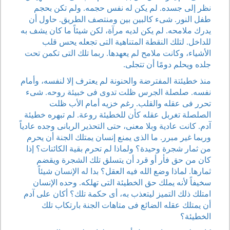
نظر إلى جسده. لم يكن له نفس حجمه. ولم تكن بحجم
طفل النور. شىء كالبين بين ومنتصف الطريق. حاول أن
يدرك ملامحه. لم يكن لديه مرآة، لكن شيئاً ما كان يشف به
للداخل. لتلك النقطة المتناهية التى تجعله يحس قلب
الأشياء، وكانت ملامح لم يعهدها. ربما تلك التى تكمن تحت
جلده ويحلم دومًا أن تتجلى.
منذ خطيئتة المفترضة والحنونة لم يعترف إلا لنفسه، وأمام
نفسه. صلصلة الجرس ظلت تدوى فى خبيئة روحه. شىء
تحرر فى عقله والقلب. رغم خزيه أمام الأب ظلت
الصلصلة تغربل عقله كأن للخطيئة روعة. لم تبهره خطيئة
آدم. كانت عادية وبلا معنى، حتى التحذير الربانى وجده عادياً
وربما غير مبرر. ما الذى يمنع إنسان يمتلك الجنة أن يحرم
من ثمار شجرة وحيدة؟ ولماذا لم تحرم بقية الكائنات؟ إذا
كان من حق فأر أو قرد أن يتسلق تلك الشجرة ويقضم
ثمارها. لماذا وضع الله فيه العقل؟ بدا له الإنسان شيئاً
سخيفاً لأنه يملك حق الخطيئة التى تهلكه. وحده الإنسان
امتلك ذلك التميز ليتعذب به، أى حكمة تلك؟ أكان على آدم
أن يمتلك عقله الضائع فى متاهات الجنة بارتكاب تلك
الخطيئة؟