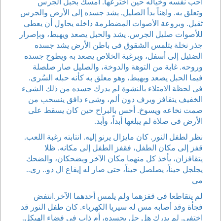
أحب نفسه وخياله حين اخترعها. أمسك بحبل الجرس
وتعلق به. واهناً بدأ الصليل. يشد جسده إلى الأرض والجرس
ثقيل. وبروعة الأصوات المضطرمة داخله يحاول أن يعطى
للأصوات صليل الجرس. يشد والحبل يصعد ويهبط، وبإصرار
جذر نخلة يتلمس الشقوق فى باطن الأرض يشد جسده
الضئيل إلى أسفل، وبرغبة الخلاص يصعد به ويطوح جسده
وروحه. غابة من التوهة والدوخة، والصليل صار صلصلة
فيما الحبل يصعد ويهبط، وهو معلق به كأنه حبله السُرى.
فى لحظة الامتلاء بالنشوة لم يدرك جسده من ذلك الشىء
الخفيف يتقافز ويرف دون ألم، وشىء دافق ينسحب من
صمت نخاعه ويسوخ. أحس بالبراح حين كان يسقط على
الأرض فى صلاة لم يبلغها أبداً، وأبد.
نظر لطفل النور. كان مايزال يرنو إليه. انتابته رغبة اللعب.
قفز إلى مكان الطفل، فقفز الطفل إلى مكانه. ظلا
يتقافزان، يأخذ كل منهما مكان الآخر ويضحكان، والضحك
يجلجل حيناً، يصلصل حيناً، حتى صار له إيقاع ال دو.. رى..
مى
لم يتقاطعا فى قفزهما ولم يلمس أحدهما الآخر.انتفض
فجأة وقد أصابه مس له سيريا الكهرباء. كان طفل النور قد
اختفى. لم يدرك هل حل بجسده، أم ذاب فى فضاء الهيكل.