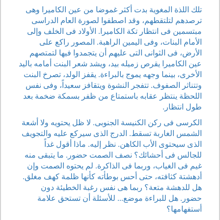
تلك اللذة المغوية بدت أكثر غموضا من عين الكاميرا وهى
ترصدهم لتلتقطهم، وقد اصطفوا لصورة العام الدراسى
مبتسمين فى انتظار تكة الكاميرا. الأولاد فى الخلف وإلى
الأمام البنات، وفى اليمين الراهبة. المصور راكع على
الأرض، فى الثوانى التى عليهم أن يتجمدوا فيها لتمتصهم
عين الكاميرا يقرص زميله بيد، ويشد شعر البنت أمامه باليد
الأخرى، بينما وجهه يموج بالبراءة. يقفز الولد، تصرخ البنت
وتتناثر الصفوف. تتفجر النشوة ويتقافز سعيداً، وفى نفس
اللحظة ينتظر عقابه باستمتاع من ظفر بسمكة ضخمة بعد
طول انتظار.
الكرسى فى ركن الكنيسة الجنوبى. لا ظل يحتويه ولا أشعة
الشمس الغاربة تسقط. الدرج الذى سيركع عليه والتجويف
الذى سيحتوى الأب الكاهن. نظر إليه. ماذا أقول غداً
للجالس فى أحشائك؟ نصف الصمت حضور. ما يتبقى منه
غيم فى الغياب، وربما فى الذاكرة. لم يحتوه الصمت وإن
أدهشتة كثافته، حتى أحس بوطأته كأنها ظلمة كهف مغلق.
هل للدهشة متعة؟ ربما هى نفس رغبة الخطيئة دون
حضور. هل للبراءة موضع... للأسئلة أن تستحق علامة
أستفهامها؟