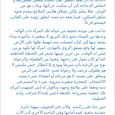
انتفاض الدجاجة إلى أن سكنت حركتها، وغاب هو عن
الوعى. ظلا يحلم بكائن عملاق هلامى الملامح يتقدم نحوه
شاهر السكين، فيما بقعة دم تتمدد لتغلق رؤيته على القانى،
فيصحو فزعاً.
تداعت فى موجة خفيفة من خياله تلك المرأة ذات الهالة.
وحدها بين النساء تشع بذلك البريق لا ينطفىء. مأخوذة بنداء
يصعد منها إلى كيان انفصلت منه ليهبط ظلها على الأرض
بينهم. لها وقع يصفق الرؤى بالتهادى. امرأة لها نكهة وزمن
ليس له الوقت. من حرير عينيها يشعر فى اللحظة الخاطفة
كما لو كان يجول فى رحمها. وفيما بين الطفولة والرجولة
نوع من الرغبة يأتى سريعاً ويودع بلا انتظار. حس ملتبس لا
هو طفولى يزحف ولا رجولة تعدو. خاطف فى الزمن
ومغلق على نفسه. لا هو مرحلة أو انقضاء. شىء يشبه
الاكتشاف، كمعجزة صغيرة منزوية. شىء ما ابتسم فى
دمه وطفا على ملامح وجهه. سأقول له إننى اشتهيت امرأة.
تلك خطيئة مشروعة. للحظة أحس بلذة الاعتراف، ولذة
الخطيئة.
حين جثا على ركبتيه، والأب فى التجويف بينهما دائرة
معدنية مثقبة. فمه أمامها وفى الناحية الأخرى أذن الأب