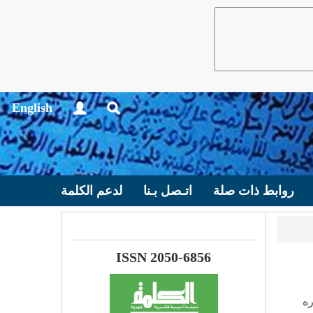
English
روابط ذات صلة
اتـصل بـنا
لدعم الكلمة
ISSN 2050-6856
ره