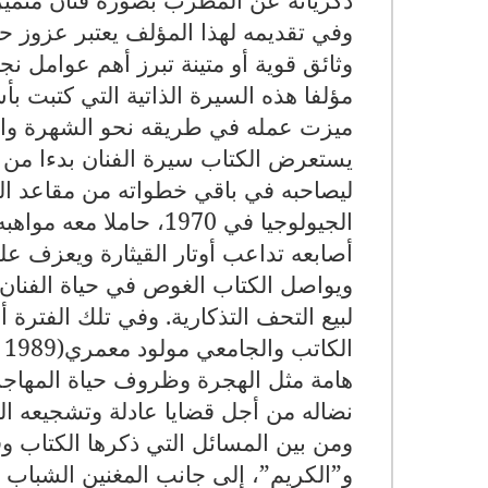
وفي تقديمه لهذا المؤلف يعتبر عزوز 
وثائق قوية أو متينة تبرز أهم عوامل نج
مؤلفا هذه السيرة الذاتية التي كتبت 
ميزت عمله في طريقه نحو الشهرة والع
يستعرض الكتاب سيرة الفنان بدءا من
ليصاحبه في باقي خطواته من مقاعد ال
الجيولوجيا في 1970، حا
أصابعه تداعب أوتار القيثارة ويعزف عل
ويواصل الكتاب الغوص في حياة الفنان 
لبيع التحف التذكارية. وفي تلك الفترة أ
الكاتب والجامعي مولود معمري
 1989)
نضاله من أجل قضايا عادلة وتشجيعه ال
ومن بين المسائل التي ذكرها الكتاب وق
و”الكريم”، إلى جانب المغنين الشباب 