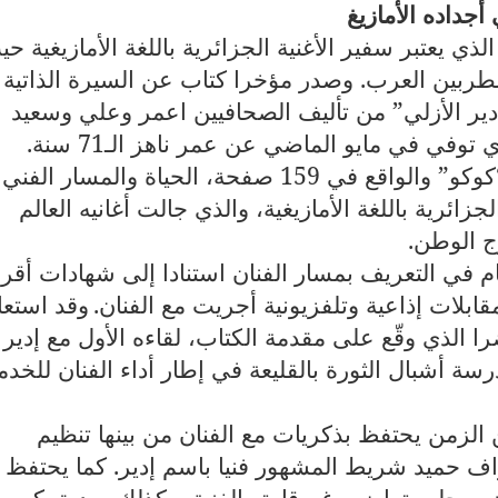
أجداده الأمازيغ
لذي يعتبر سفير الأغنية الجزائرية باللغة الأمازيغية ح
المطربين العرب. وصدر مؤخرا كتاب عن السيرة الذاتية
“إدير الأزلي” من تأليف الصحافيين اعمر وعلي وسعيد
وفي في مايو الماضي عن عمر ناهز الـ71 سنة
.
يتناول المؤلف، الصادر عن منشورات “كوكو” والواقع في 159 صفحة، الحياة والمسار الفني
زائرية باللغة الأمازيغية، والذي جالت أغانيه العالم
رج الوطن
.
 في التعريف بمسار الفنان استنادا إلى شهادات أقرب
بلات إذاعية وتلفزيونية أجريت مع الفنان
.
وقد استعا
ا الذي وقّع على مقدمة الكتاب، لقاءه الأول مع إدير
سة أشبال الثورة بالقليعة في إطار أداء الفنان للخدم
مينة خضرا بعد 50 سنة من الزمن يحتفظ بذكريات مع الفنان من بينها تنظيم
ف حميد شريط المشهور فنيا باسم إدير. كما يحتفظ 
 ورجل متواضع رغم قامته الفنية، وكذلك صديق كريم