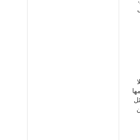
ا
ها
ئل
ضا عن