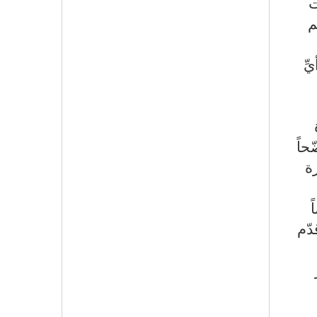
ت
م
أيِّ
رة
حاً
ة
يماً
دّم