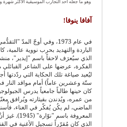
وهو ما جعله أحد التجارب الموسيقية الأكثر شهرة وح
آفافا ينوفا!
في عام 1973، وفي أوجّ المدّ
الذي سيُعرَف لاحقاً باسم "إيدير"، منشغ
ليُعيد صياغة تلك الحكاية التي ردّدتها أ
ستّة وعشرين عاماً) أمام مواقد النار في
كان حينها طالباً جامعياً يدرس الجيولوجيا
من عمره، ويُدندن بقيثارته ويُرافق مغنّين
الماضي، لم يكُن يُفكّر في الغناء، فأُس
المعروفة باسم
الذي كان مُقرّراً تسجيل الأغنية في القنا