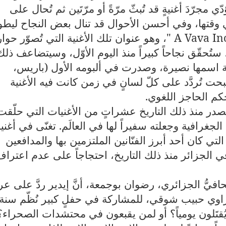
ّي مجرّدَ أغنيةٍ قد تُبثّ مرّةً أو مرّتَين ثم تُحال على
 وقتها، وفي أحسن الأحوال قد تنال بعض النجاح ليطوي
" A Vava I
، وهو عنوان تلك الأغنية التي تُصوّر حوارا
، ستُحقّق نجاحاً كبيراً منذ اليوم الأوّل، وسيتضاعف ذلك
ابة اسمها نصيرة، وصدرت في ألبومه الأول (باريس،
صبحت تُردَّد على كلّ لسانٍ في زمن كانت فيه الأغنية
كم الحاجز اللغوي
.
ّر إدير في فرنسا سنة 1979، ليُصدر منذ ذلك التاريخ عشراتٍ من الأغنيات التي حلّق
لجغرافية وجعلته سفيراً لها في العالَم. تغنّى في أغنيا
لتي كان أحد أبرز الفنّانين الملتزمين بها والمدافعين
 في الجزائر منذ ذلك التاريخ، احتجاجاً على عدم اعترا
فيُّ الجزائري، رضوان بوجمعة، أنَّ إيدير ردَّ على ع
مراوي حبيب شوقي، للمشاركة في حفلٍ كبير نُظّم سنة
يّين يُقتَلون يومياً؟ أو لمن يقبعون في محتشدات الصحراء؟