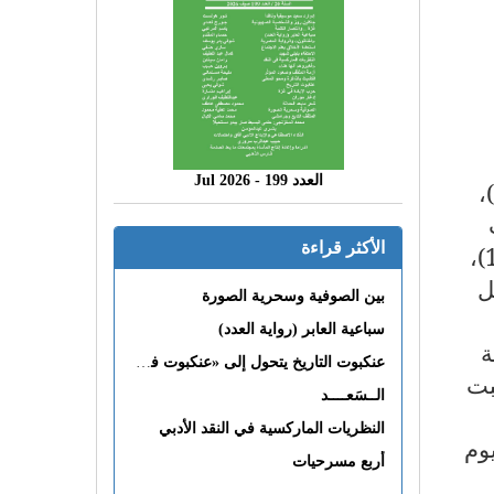
العدد 199 - 2026 Jul
الباردة والتهديد بحرب نووية عالمية، كان الفتى حميد شريّط (تيزي وزو 1947 - باريس 2020)،
الأكثر قراءة
الفكرة، عرضها على الشاعر القبائلي محمد بن حمادوش، المعروف باسم "بن محمد" (1944)،
ل
بين الصوفية وسحرية الصورة
سباعية العابر (رواية العدد)
ة
عنكبوت التاريخ يتحول إلى «عنكبوت فى القلب»
سبت
الــسَعــــد
النظريات الماركسية في النقد الأدبي
ليوم
أربع مسرحيات