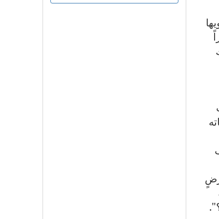
ها
ً
ت
ته
ف
رضٍ
".