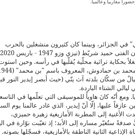
ضورا مغاربيا وعالميا.
 "التقدُّمي" في الجزائر، وبينما كان كثيرون منشغلين بالحرب
لاً بحكاية تراثية محلّية يُقلّبها في رأسه. وحين استوت
جيالٌ من سكّان بلدته آث ينّي (حيث أبصر إيدير النور قب
 ليالي الشتاء الباردة
.
. ومع أنّه كانَ هاوياً للموسيقى التي تعلّمها في التاسع
 عازفاً عليها، إلّا أنّ إيدير، الذي غادر عالمنا يوم ال
ندت الأغنية إلى المطربة الأمازيغية زهيرة حميزي،
 "نوّارة" (1945). غيرَ أنَّ صدفةً ستُغيّر مساره إلى الأبد؛ إذ تغيّبت نوّارة في ا
ة الإذاعية الثانية الناطقة بالأمازيغية، فسجّلها بصوته
.