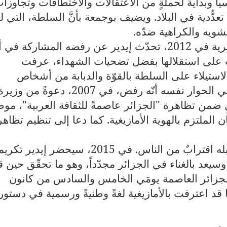
ياسياً وبدايةً لحملةٍ من الاعتقالات والاختطافات وتجاوزا
 تعدُّدية في البلاد. ويضيف بوجمعة بأنَّ السلطة، التي ل
لتشويه والكراهية ضدّه
.
وفي حوارٍ له مع صحيفة "الخبر" الجزائرية في 2012، تحدّث إيدير عن رفضه المشاركة في 
ت على استقلالها بفضل تضحيات الشهداء، عرفت
19، عندما جرى الاستيلاء على السلطة بالقوّة والدبابة من أشخاص
استغلّوا نضالات الجزائريين". وكشف في الحوار نفسه أنّه رفض، في 2007، دعوةً من وزي
ٍ ضمن تظاهرة "الجزائر عاصمةً للثقافة العربية"، موضّ
الملتزم بالهوية الأمازيغية. كما دعا إلى تنظيم تظاهر
هذا التحسُّس من كلِّ ما هو رسميٌّ يُقابله اقترابٌ من الناس. في 2015، سيحضر إيدير تكر
سيعد بالغناء في الجزائر مجدّداً، وهو ما تحقّق حين ق
بالجزائر العاصمة يومَي الخامس والسادس من كانون
السلطة حينها قد اعترفت بالأمازيغية لغةً وطنيةً ورسمية في دستور