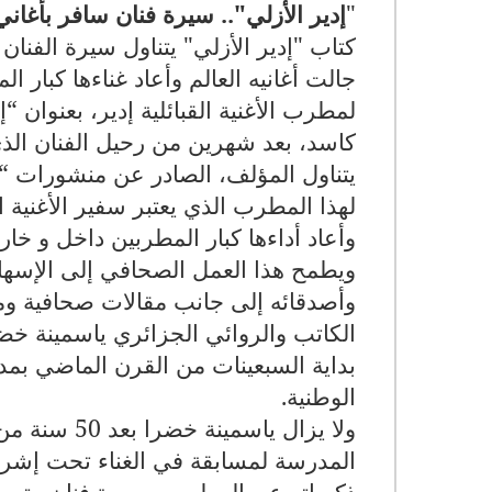
"
إدير الأزلي".. سيرة فنان سافر بأغاني 
كتاب "إدير الأزلي" يتناول سيرة الفنان ا
جالت أغانيه العالم وأعاد غناءها كبار 
لمطرب الأغنية القبائلية إدير، بعنوان 
كاسد، بعد شهرين من رحيل الفنان الذي ت
لهذا المطرب الذي يعتبر سفير الأغنية الج
وأعاد أداءها كبار المطربين داخل و خا
ويطمح هذا العمل الصحافي إلى الإسهام
وأصدقائه إلى جانب مقالات صحافية ومقا
الكاتب والروائي الجزائري ياسمينة خضر
بداية السبعينات من القرن الماضي بمدر
الوطنية
.
ولا يزال ياس
المدرسة لمسابقة في الغناء تحت إشرا
ذكرياته عن المطرب بصورة فنان متميز