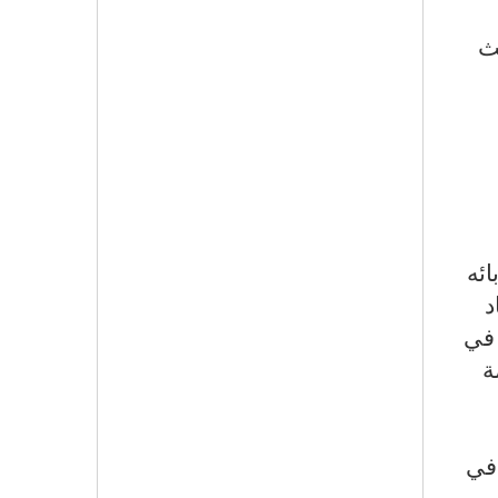
يث
ائه
د
 في
ة
في
.