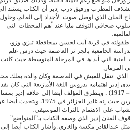
حشلاف المطرب ورفيق درب إدير أن الكتاب يستند إلى
اح الفنان الذي أوصل صوت الأجداد إلى العالم
.
وحاول
بأسلوب صحافي التوقف مليا عند أهم المحطات التي
المية
.
 طفولته في قرية آيت لحسن بمحافظة تيزي وزو،
دراسة الجامعية بالجزائر العاصمة حيث درس علم
ملا معه مواهبه الفنية التي أبداها في المرحلة المتوسطة حيث كانت
ى المزمار
.
الذي انتقل للعيش في العاصمة وكان والده يملك محل
بدى إدير اهتمامه بدروس اللغة الأمازيغة التي كان يقدم
(1917 –
. ويتطرق المؤلف أيضا إلى علاقة إدير بمسا
هامة مثل الهجرة وظروف حياة المهاجرين حيث إنه غادر الجزائر في 1975. ويتحدث أي
شباب على الاهتمام بالتراث الموسيقي
.
وف الفنان إدير الذي وصفه الكتاب بـ”المتواضع”
مثل عبدالقادر مكسة والغازي
.
وأشار الكتاب أيضا إلى