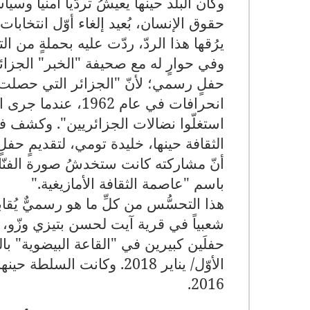
وكان البلد حينها يعيشُ تردّياً أمنياً وس
حقوق الإنسان، بُعيد إلغاء أوّل انتخابات
يرُقها هذا الردّ، ردّت عليه بحملةٍ من ا
حفلٍ رسمي؛ لأنّ "الجزائر التي حصل
انحرافات في عام 62
الثقافة حينها، خليدة تومي، لتقديمٍ حفل
أنّ مشاركته كانت ستخدشُ صورة الفنّان 
باسم "عاصمة الثقافة الأمازيغية
".
شعبياً في قرية آيت لحسن بتيزي وزّو، و
حفلَين كبيرين في "القاعة البيضوية" 
الأوّل/ يناير 2018. وكانت 
.
2016