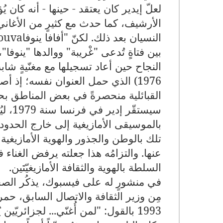
لعلّ إيدير كان يعتقد - حينها - أنه كان يُؤد
الأرشيف، كما حدث مع كثيرٍ من الأغاني
النسيان بعد ذلك. لكنّ "أفافا ينوفا
nouva
بين فتاةٍ تُدعى "غْريبة" ووالدها "ينوفا"
النجاح حين أعاد تسجيلها مع مغنّيةٍ ش
1976) الذي حمل العنوان نفسه؛ إذ أ
القبائلية منحصرةً في بعض المناطق بح
سيستق
بالموسيقى الأمازيغية إلى خارج الحدود ا
تلك بالوطن والجذور والهوية الأمازيغية ا
عنها. والتزامُه هذا جعلته يرفض الغناء
السلطة بالهوية والثقافة الأمازيغيّتَين
.
في منشورٍ له على فيسبوك، يذكُر الصحا
مِن وزير الثقافة والاتصال السابق، ح
1993 بالقول: "لمن أُغنّي... لجزائر