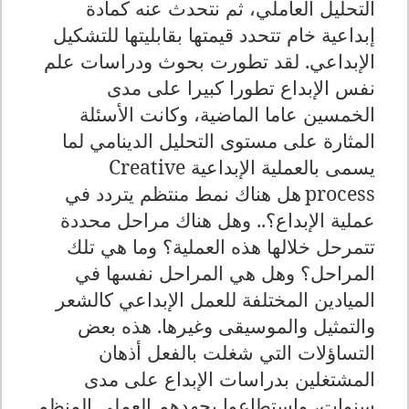
التحليل العاملي، ثم نتحدث عنه كمادة
إبداعية خام تتحدد قيمتها بقابليتها للتشكيل
الإبداعي. لقد تطورت بحوث ودراسات علم
نفس الإبداع تطورا كبيرا على مدى
الخمسين عاما الماضية، وكانت الأسئلة
المثارة على مستوى التحليل الدينامي لما
يسمى بالعملية الإبداعية
Creative
process
هل هناك نمط منتظم يتردد في
عملية الإبداع؟.. وهل هناك مراحل محددة
تتمرحل خلالها هذه العملية؟ وما هي تلك
المراحل؟ وهل هي المراحل نفسها في
الميادين المختلفة للعمل الإبداعي كالشعر
والتمثيل والموسيقى وغيرها. هذه بعض
التساؤلات التي شغلت بالفعل أذهان
المشتغلين بدراسات الإبداع على مدى
سنوات، واستطاعوا بجهدهم العملي المنظم