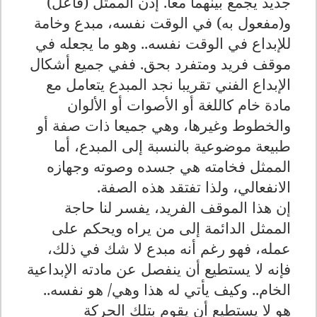
جديد يجمع بينهما معا. إذن الممثل (فاعل)
و(مفعول به) في الوقت نفسه، مبدع وخامة
للإبداع في الوقت نفسه.. وهو ما يجعله في
موقف فريد ومتفرد بحق. ففي جميع أشكال
الإبداع الفني تقريبا نجد المبدع يتعامل مع
مادة خام كاللغة أو الأصوات أو الألوان
والخطوط وغيرها، وهي جميعا ذات صفة أو
طبيعة موضوعية بالنسبة إلى المبدع، أما
الممثل فخامته هي جسده وصوته وجهازه
الانفعالي، ولذا تفتقد هذه الصفة.
إن هذا الموقف الفريد، يفسر لنا حاجة
الممثل الدائمة إلى من يراه ويحكم على
عمله، فهو رغم أنه مبدع لا شك في ذلك،
فإنه لا يستطيع أن ينفصل عن مادته الإبداعية
الخام.. وكيف يأتي له هذا وهي/ هو نفسه..
هو لا يستطيع أن يقوم بتلك الحركة