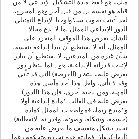
منك.. هو فقط مادة للتشكيل الإبداعي لا من
قبله هو نفسه بل من قبل آخر وهو المخرج..
لقد أثبتت بحوث سيكولوجيا الإبداع التمثيلي
الدور الإبداعي للممثل بما لا يدع مجالا
للشك. يفرض هذا الموقف المتفرد على
الممثل، أنه لا يستطيع أن يبدأ إبداعه بنفسه،
شأن غيره من المبدعين، لا يستطيع أن يبادر
لإثبات قدراته الإبداعية، هو دائما ينتظر دور
يعرض عليه.. ينتظر (الفرصة) التي قد تأتي
وقد لا تأتي، ولعل هذا أحد مآسي هذه
المهنة. ومن ناحية أخرى، فإن هذا (الدور)
يعرض عليه في الغالب كمادة إبداعية أولا
وكمبدع ربما.. فمواصفات الممثل كمادة
(جسمه، وشكله، وصوته، وقدراته الانفعالية)
تحدد بشكل متعسف ما يعرض عليه من
(أدوار)، ولذا فمادته هذه تحدده وتحكمه رغما