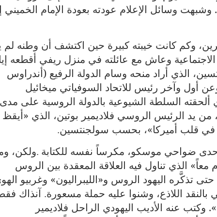
 وشبهت وسائل الإعلام عودته بعودة الإمام الخميني إ
ن، وكم كانت خيبته كبيرة حين اكتشف أن وطنه لم ي
 الاجتماعية وعاش مع عائلته في منزل ريفي أقطعه إيا
ن، الذي أراد منحه وسام الدولة الرفيع (أندراوس
وعن أول وآخر رئيس للاتحاد السوفياتي ميخائيل
ي ألحقته السلطة الشيوعية بالدولة الروسية على مدى
ة، من يد الرئيس الروسي فلاديمير بوتين، الذي «أيقظ
 في قلب أميركا»، بحسب سولجنتسين
.
حدى ضواحي موسكو، مكرساً نفسه للكتابة
ولكن، وما
.
 كتابه «مئتا عام معاً» الذي تناول فيه العلاقة المعقدة بين الروس
ليهود في المرحلة بين 1795 و1995، حتى تذكَّره اليهود الروس و«الليبراليون» وغربيو اله
ي بالنقد اللاذع، وشنوا عليه حملة مسعورة
آنذاك فقط
.
. وكتب عنه الأديب اليهودي الراحل فلاديمير