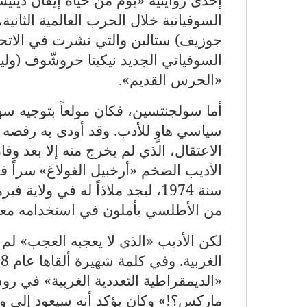
السوفياتية خلال الحرب العالمية الثا
السوفياتي الجديد نيكيتا خروشّوف (و
«الحرس القديم»
.
أما سولجنتسين، فكان مولعاً بتوجيه سه
سياسي هاوٍ للأدب. وقد أودى به رفض
الأديب الضخم «أرخبيل الغولاغ»
سراً ف
سنة 1974، ليجد ملاذاً له في ول
من الأطلسي يأملون في استخدامه معولا
لكن الأديب «الذي لا يعجبه العجب» لم
الغربية. وفي كلمة شهيرة ألقاها عام 1978 في «جامعة هارفارد
«الديمقراطية التعددية الغربية» في ر
ماركس؟!» وكان يؤكد أنه سيعود إلى و