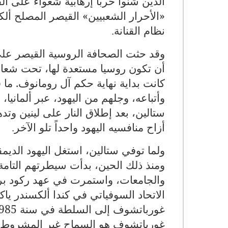
الذين شنوا حرباً إرهابية شعواء على ال
نظام القنانة
.
أن تكون روسيا مستعدة لها، تحت شعا
كانت بداية نهاية حكم آل رومانوف. ما ف
وأتباعه، وجلهم من اليهود، عبر ألماني
ستالين، بعد إطلاق النار على لينين وتد
أزاح منافسيه اليهود واحداً تلو الآخر
.
ولما توفي ستالين، استغل اليهود الديم
ومنذ ذلك الحين، بدأت سيطرتهم التام
والجامعات، واستمرت في عهد ركود بري
الاتحاد السوفياتي في كندا ألكسندر ي
غورباتشوف إلى السلطة في سنة 1985
غورباتشوف هو السماح غير المشروط ب