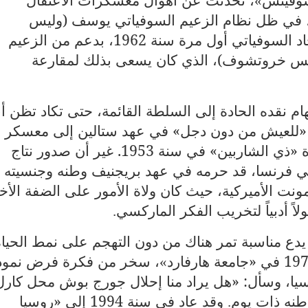
«
نية، في ظل نظام الزعيم السوفياتي يوسف (وليس
جوزيف) ستالين والتي نشرت في الاتحاد السوفياتي أول مرة سنة 1962، بدعم من الزعيم
ليس خروتشوف)، الذي كان يسعى بذلك لمقارعة
ام نقده الحادة إلى السلطة القائمة، حتى تكاد تظن أن
ه «للعيش من دون دجل» في عهد ستالين إلى معسكر
الاعتقال، الذي لم يخرج منه إلا بعد وفاة «ذي الشاربين» في سنة 1953. غير أن صدور نتاج
ي فرنسا، قد حرمه في عهد بريجنيف وطنه وجنسيته
اية فيرمونت الأميركية، حيث كان ولاة الأمور على الضفة الأ
ً أدبياً لتخريب الفكر الماركسي
.
 يدع مناسبة تمر هناك من دون التهجم على نمط الحياة
، سخر من فكرة فرض نموذ
«
وسيا، وسأل: «هل يراد منا إحلال جورج بوش محل كارل
طنه ذات يوم
وقد عاد في سنة 1994 إلى «روسيا
.