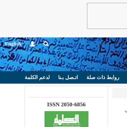
English
روابط ذات صلة
اتـصل بـنا
لدعم الكلمة
ISSN 2050-6856
ي