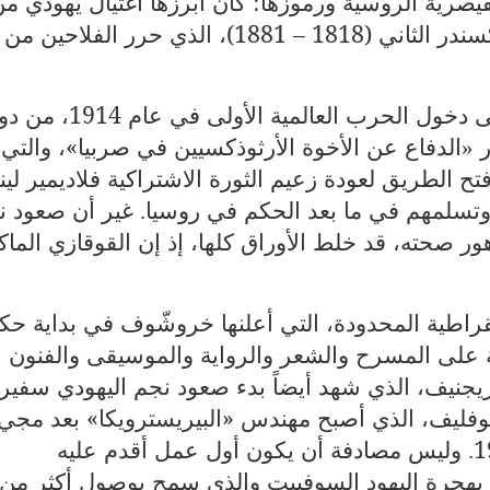
قيصرية الروسية ورموزها؛ كان أبرزها اغتيال يهودي م
«الأحرار الشعبيين» القيصر المصلح ألكسندر الثاني (1818 – 1881)، الذي حرر الفلاحين من
وقد حثت الصحافة الروسية القيصر على دخول الحرب العالمية الأولى في
ر
الدفاع عن الأخوة الأرثوذكسيين في صربيا»، والتي
»
تح الطريق لعودة زعيم الثورة الاشتراكية فلاديمير لين
ا، وتسلمهم في ما بعد الحكم في روسيا
غير أن صعود ن
.
هور صحته، قد خلط الأوراق كلها، إذ إن القوقازي الماك
قراطية المحدودة، التي أعلنها خروشّوف في بداية حك
ة على المسرح والشعر والرواية والموسيقى والفنون
جنيف، الذي شهد أيضاً بدء صعود نجم اليهودي سفير
اكوفليف، الذي أصبح مهندس «البيريسترويكا» بعد مجي
وليس مصادفة أن يكون أول عمل أقدم عليه
.
هجرة اليهود السوفييت والذي سمح بوصول أكثر من