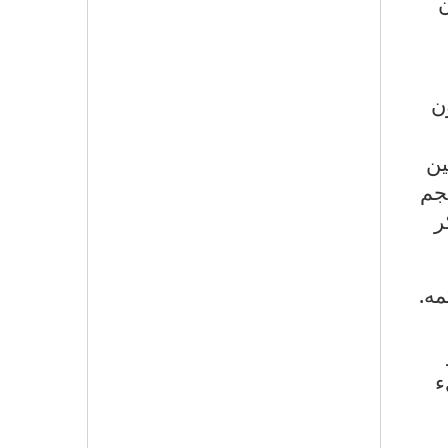
ن
 عام 1914، من دون
ين
جم
ر
مه.
ء