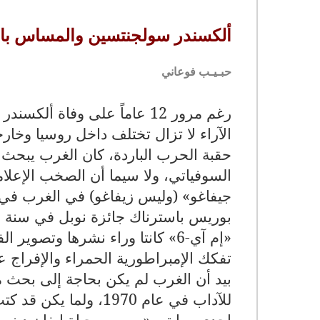
ألكسندر سولجنتسين والمساس بالذ
حبـيـب فوعاني
رغم مرور 12 عاماً على وفاة ألكسندر سولجنتسين في 3 آب (أغسطس) من سنة
الآراء لا تزال تختلف داخل روسيا وخارج
حقبة الحرب الباردة، كان الغرب يبحث
السوفياتي، ولا سيما أن الصخب الإعلام
بوريس باسترناك جائزة نوبل في سنة 1958. وخاصة أن «سي. آي. إيه»
«إم آي-6» كانتا وراء نشرها وتصو
تفكك الإمبراطورية الحمراء والإفراج عن
بيد أن الغرب لم يكن بحاجة إلى بحث 
للآداب في عام 1970، ولما يكن قد كتب سوى روايتين وبعض القصص القصيرة
إحدى روايتيه «يوم من حياة إيفان دين