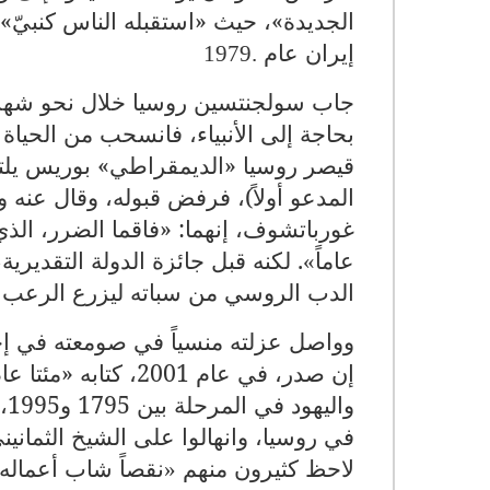
الجديدة»، حيث «استقبله الناس كنبيّ».
إيران عام
1979.
جاب سولجنتسين روسيا خلال نحو شهري
بحاجة إلى الأنبياء، فانسحب من الحياة
قيصر روسيا «الديمقراطي» بوريس يلتسي
المدعو أولاً)، فرفض قبوله، وقال عنه 
غورباتشوف، إنهما: «فاقما الضرر، الذ
عاماً
. لكنه قبل جائزة الدولة التقديري
«
الدب الروسي من سباته ليزرع الرعب
وواصل عزلته منسياً في صومعته في إ
إن صدر، في عام 2001،
وا
في روسيا، وانهالوا على الشيخ الثمانين
لاحظ كثيرون منهم
نقصاً شاب أعماله»
»