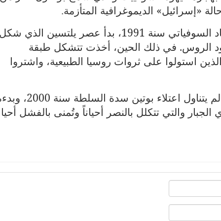
ة «إسرائيل» الديموغرافية المتأزمة
.
وبعد استقالة غورباتشوف وتفكك الاتحاد السوفياتي سنة 1991، بدأ عصر يلتسين الذي شكل
ود الروس. في ذلك الحين، أخذت تتشكل طبقة
 الذين استولوا على ثروات روسيا الطبيعية، واشتروا
وإلى هنا ينتهي سرد سولجنتسين الذي لم يتناول اعتلاء بوتين سدة السلطة سنة 00
الجبار والتي تتكلل بالنصر أحياناً وتُمنى بالفشل أحيانا