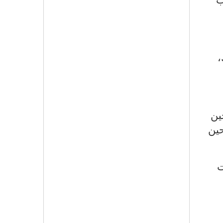
،
ين
حين
ت