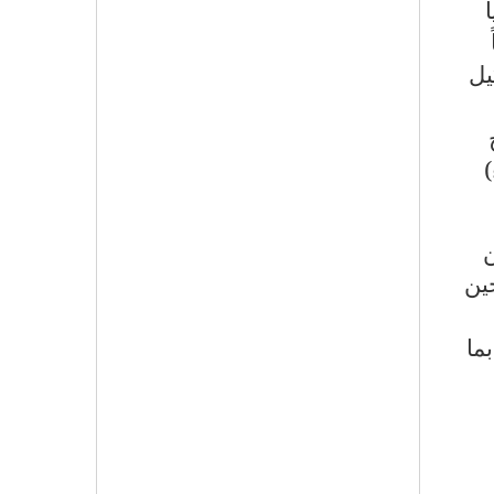
اً
يل
ن
ين
بما
ب