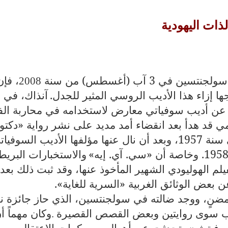
ات اليهودية
، فإن
2008
ها إزاء هذا الأديب الروسي المثير للجدل.
آنذاك، في
 عن أديب سوفياتي معارض لاستخدامه في محاربة الف
ي قد هدأ بعد انقضاء أمد مديد على نشر رواية «دكتو
جيفاغو» (وليس زيفاغو) في الغرب في سنة 1957، وبعد أن نال عنها مؤلفها الأديب السوفي
والاستخبارات البريطا
ير الفيلم الهوليودي الشهير المأخوذ عنها، وقد ثبت ذلك بعد
 بعض الوثائق الغربية «السرية للغاية».
مضنٍ، ووجد ضالته في سولجنتسين، الذي حاز جائزة ن
وكان مهماً أ
.
يسوفيتش
، تحدثت عن أهوال معسكرات الاعتقال