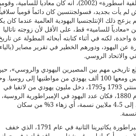
فوينوفيتش، في كتابه «بورتريه على خلفية أسطورة» (2002)، أنه كان معادياً للسامية، وقومي
ش لم يأت بجديد، فسولجنتسين كان دائماً قومياً سلافياً
م يزعج ذلك الإنتلجنسيا اليهودية العالمية عندما كان يك
ن «معادياً للسامية» قط، على الأقل لأن زوجته ناتاليا
ة واحدة، لكنه في أثناء كتابته أبحاثه المطولة عن تاريخ
 عن اليهود، ودورهم الخطير في تقرير مصاير (بالياء)
تي والاتحاد الروسي
.
 1772 تاريخ أول تقاطع تاريخي مهم بين المصيرين اليهودي والروسي»، حي
طنيها إلى روسيا
وح
.
جرى تقسيم بولندا الثاني والثالث في سنتي 1793 و1795، دخل مليون يهودي من لاتفيا في
أما في عام 1880، فكان عدد اليهود في الإمبراطورية الروسية، 
في ذلك المقاطعات البولندية، قد وصل إلى 4،5 ملايين نسمة، أي زهاء 3% من سكان
.
ومع ذلك، وعلى الرغم من مرسوم الإمبراطورة يكاتيرينا الثانية في عام 1791، الذي خفف
لاروس وأوكرانيا، ورغم شغلهم مواقع قيادية في جوان