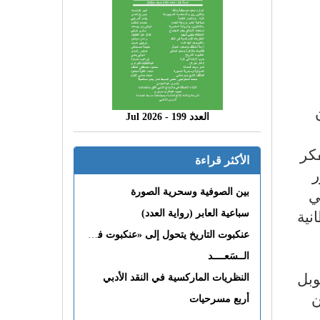
العدد 199 - 2026 Jul
كر
الأكثر قراءة
ر
اتي
بين الصوفية وسحرية الصورة
نية
سباعية العابر (رواية العدد)
عنكبوت التاريخ يتحول إلى «عنكبوت فى القلب»
الــسَعــــد
وبل
النظريات الماركسية في النقد الأدبي
ن
أربع مسرحيات