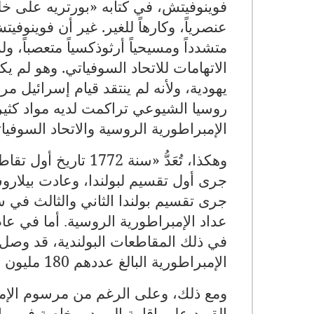
عنصرياً، وكارهاً للغير. غير أن فوينوفيت
متشدداً ومسيحياً أرثوذكسياً متعصباً، ول
الاتهامات للاتحاد السوفياتي. وهو لم يك
يهودية، ولأنه لم ينتقد قيام إسرائيل مر
روسيا الشيوعي تراكمت لديه مواد كثيرة
الإمبراطورية الروسية والاتحاد السوفيا
وهكذا، تُعَدُّ «سنة
جرى أول تقسيم لبولندا، وعادت بيلاروس ومعها 100 ألف يهودي من موا
عداد الإمبراطورية الروسية
.
الإمبراطورية البالغ عددهم 180 مليون نسمة
القيود على إقامة اليهود وبخاصة في بي