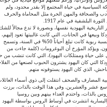
ة السياسية في حياة المجتمع إلا بقدر محدود، ولم
الأدب والصحافة والمهن الحرة مثل المحاماة والحرف
ثورة البلشفية في عام 1917
.
تاريخية اليهودية نفسها، وبصورة لا تدع مجالاً للشك
 وبيعها في الحانات، التي كانت غالبيتها تعود إليهم،
وكانوا يقومون بإقراض الروس أموالاً بنسبة ربوية كانت تبلغ أحياناً 50% في السنة، وتسمح
ون. ويؤكد المؤرخ أن البوغرومات (كلمة جاءت من
 على حياة وممتلكات اليهود)، التي كانت تنشب من ح
ودكا التي كان اليهود يشترون الحبوب لصنعها من الفلا
فاحش، الذي كان اليهود يستوفونه منهم
.
بية المصارف والصحف انتقلت إلى ذوي أسماء العائلا
لتاسع عشر والعشرين. وفي هذا الوقت بالذات، برزت
روس بالذات، واحتدم العداء بينهم وبين روسيا
ة واليسارية انتشرت في أوساط الروس بواسطة اليهود