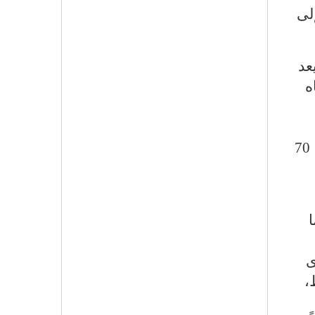
لى
عد
ه
70
وى
،