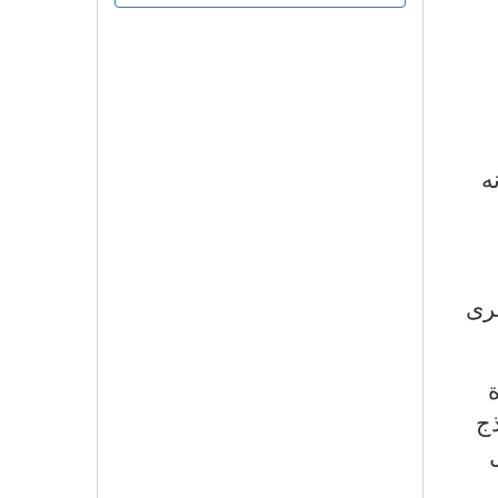
ه
خرى
ج