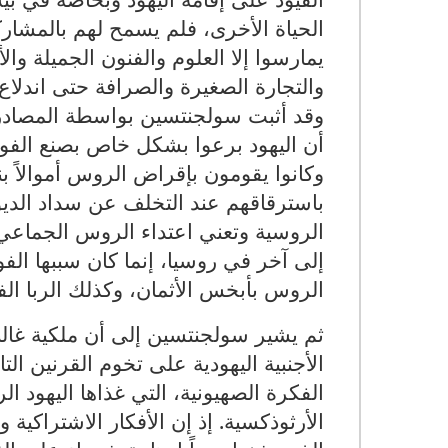
الحياة الأخرى، فلم يسمح لهم بالمشارك
يمارسوا إلا العلوم والفنون الجميلة و
والتجارة الصغيرة والصرافة حتى اندلاع ال
وقد أثبت سولجنتسين بواسطة المصادر ال
أن اليهود برعوا بشكل خاص بصنع الفودكا
باسترقاقهم عند التخلف عن سداد الدي
الروسية وتعني اعتداء الروس الجماعي
إلى آخر في روسيا، إنما كان سببها الف
الروس بأبخس الأثمان، وكذلك الربا ال
ثم يشير سولجنتسين إلى أن ملكية غال
الأجنبية اليهودية على تخوم القرنين ا
الفكرة الصهيونية، التي غذاها اليهود ال
الأرثوذكسية. إذ إن الأفكار الاشتراكي