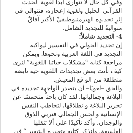
وفي كل حال لا تتوارى أبداً لغوية الحدث
القرآني الجليل ولغوية إعجازه، فتتوالى في
إثرِ تجديدِه الهيرمنيوطيقيِّ الأكبر آفاقٌ
متواليةٌ للتجديد الشامل
.
4- التجديد شاملاً
:
إن تجديد الخولي في التفسير ليواكبه
التجديد في اللغة العربية ونحوها. ويمكن
مراجعة كتابه
“
مشكلات حياتنا اللغوية
”
لنرى
كيف تأتت بعض تجديدات اللغوية حية نابضة
منطلقة من الواقع المعيش
.
والحق –لغويًا– أن يتصدر الواجهة تجديده في
البلاغة وجمالياتها. لقد كان باحثاً متحمسًا عن
تحرير البلاغة وانطلاقها، لتخاطب النفس
الإنسانية والحس الجمالي فتربي الذوق
والوجدان، وأكد تأكيدًا على ألا تثقلها
الفلسفة، ولنذكر كتابه وتعبيره الشهير
“
فن