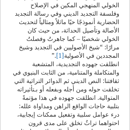
الخولي المنهجي المكين في الإصلاح
وفلسفة التجديد الديني وفي رسالة التجديد
الحضارية أنموذجًا حيًا ماثلاً ومثالياً لتحديث
الأصالة وتأصيل الحداثة، من حيث كان
الخولي شخصيًا – كما جاهرتُ وفصلتُ
مرارًا: “شيخ الأصوليين في التجديد وشيخ
المجددين في الأصولية
[1]
”.
انطلقت جهوده التجديدية، المتشعبة
والمتكاملة والمتنامية، من الثابت البنيوي في
ثقافتنا: النص الديني ثم الدوائر التراثية التي
تخلقت حوله ومن أجله وبفعله أو بـتأثيراته
المتوالية. انطلقت جهوده في هذا مؤتمةً
بتلبية حاجات الواقع الراهن ومداواة علله:
درء عوامل سلبية وتفعيل ممكنات إيجابية،
احتواهما تراثٌ تخلق على مدى قرون