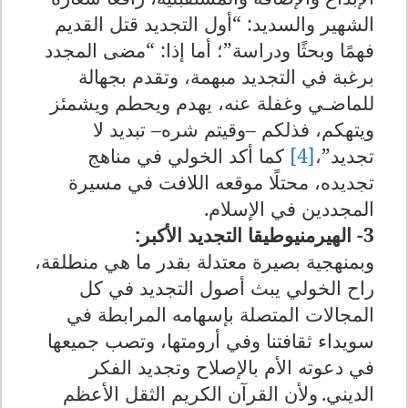
الشهير والسديد: “أول التجديد قتل القديم
فهمًا وبحثًا ودراسة”؛ أما إذا: “مضى المجدد
برغبة في التجديد مبهمة، وتقدم بجهالة
للماضـي وغفلة عنه، يهدم ويحطم ويشمئز
ويتهكم، فذلكم –وقيتم شره– تبديد لا
تجديد
”
،
[4]
كما أكد الخولي في مناهج
تجديده، محتلًا موقعه اللافت في مسيرة
المجددين في الإسلام
.
3- الهيرمنيوطيقا التجديد الأكبر
:
وبمنهجية بصيرة معتدلة بقدر ما هي منطلقة،
راح الخولي يبث أصول التجديد في كل
المجالات المتصلة بإسهامه المرابطة في
سويداء ثقافتنا وفي أرومتها، وتصب جميعها
في دعوته الأم بالإصلاح وتجديد الفكر
الديني
.
ولأن القرآن الكريم الثقل الأعظم