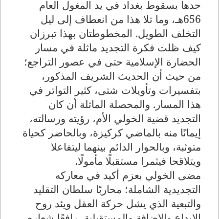
حدها بسقوط بغداد في يد المغول العام
656هـ، وما تلا هذا من انعطاف إلى ليل
التخلف الطويل. المخطوطتان بهذا تبرزان
كيف ظلت فكرة التجديد ماثلة في مسار
الحضارة الإسلامية حتى في عصور التراجع؛
من حيث أن الحديث الشريف المذكور،
بتفسيرات وتأويلات شتى، كثير التواتر في
هذا المسار. والمحصلة الماثلة أن كان
التجديد قضية الخولي الأم، رؤيته ورسالته،
إيمانًا منه بالماضي كركيزة، وبالحاضر كحياة
متوثبة، وبالحوار الدائم بينهما ليتفاعلا
ويتلاقحا فيثمرا مستقبلًا مأمولًا
.
مضى الخولي بعزم أكيد في معاركه
التجديدية الشاملة؛ محاربًا سلطان التقليد
والتبعية الذي يشل حركة العقل ويئد روح
الإبداع والإضافة والمستقبلية، رافعًا شعاره