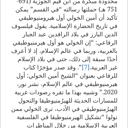
محدودة مبكرة من ابن قيم الجوزية (691-
751 هـ) حملتها رسالته
“
في القسم
”
يمكن
تأكيد أن أمين الخولي أول هيرومنيوطيقي
في تاريخ الحضارة الإسلامية. يقول فيلسوف
الدين البارز في بلاد الرافدين عبد الجبار
الرفاعي: “إن الخولي هو أول هيرمنيوطيقي
بالعربية، وربما في عالم الإسلام، إذ لا أعرف
أحدًا سبقة إلى ذلك، حتى في بلاد الإسلام
غير العربية
.
[7]
.”
وقد صدر مؤخرًا كتاب
للرفاعي بعنوان
“
الشيخ أمين الخولي: أول
هيرمنيوطيقي في عالم الإسلام، نشر نور،
2020.” وشبيه بهذا ما تقره رصودات غربية
للمسارات الحديثة للهيرُمنيوطيقا والتحول
الهيرُمنيوطيقي في الأدب، ترى الخولي ممن
تولوا “تشكيل الهيرمنيوطيقا في الفلسفية
العربية الإسلامية من خلال المناظرات