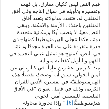
فهم النص ليس ككيان مفارق، بل فهمه
وتفسيره وتأويله في سياق إنتاجه وفي أفق
المتلقي له، فتتعدد مدلولاته بتعدد آفاق
المتلقين باختلاف الأزمنة والأمكنة. ويبقى
النص معينًا لا ينضب أبدًا وإمكانية متجددة
دومًا. هكذا تتجلى الهيرمنيوطيقا كمنهاج ذي
قدرة متفردة على بث الحياة مجددًا ودائمًا
في النص، كمنهج هو تمثيل عيني للتجديد في
الفهم والتأويل كفعالية متوالية
.
منذ أكثر من عشرين عاماً، في كتابٍ لي عن
أمين الخولي، سبق أن أوضحتُ تفصيلًا هذه
الهيرمنيوطيقيّة في تفسيره الأدبي للقرآن
الكريم، وذلك في فصل بعنوان “في الآفاق
الفلسفية للتفسير: أمين الخولي
هيرُمنيوطيقيًّا
[6]
”.
وإذا تجاوزنا محاولة