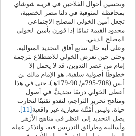
وتحسين أحوال الفلاحين في قريته شوشاي
بمحافظة المنوفية في دلتا مصر الخصيبة،
تجعل أمين الخولي المصلح الاجتماعي
محدود القيمة تمامًا إذا قورن بأمين الخولي
المصلح الديني
.
وعلى أية حال تتتابع آفاق التجديد المتوالية.
وحتى حين تعرض الخولي للاضطلاع بترجمة
إمام من عصر التدوين، قد لا يحمل إلا
خطوطًا أصولية سلفية، هو الإمام مالك بن
أنس (708-795م/ 90-179هـ). حتى في هذا
أعطى الخولي درسًا تجديديٍّا في أصول
ومناهج تحرير التراجم، لتغدو تقنينًا لتجارب
حياة، وليس أَمْثّلة معيارية غير واقعية
[11]
.
يصل التجديد إلى النظر في مناهج الأزهر
وأساليبه وطرائق التدريس فيه، ولنذكر عمله
المخلص حول إصلاحه
“
رسالة الأزهر في