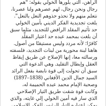
الراهن، التي بلورها الخولي بقوله: “هم
رجال ونحن رجال، لهم عصرهم ولنا عصرنا،
نتعلم منهم ولا نحذو حذوهم النعل بالنعل
.”
بلغت تجديدية الفكر الديني بأمين الخولي
حد تأثيم المقلد الرافض للتجديد، مثلما سبق
أن بلغت بمحمد عبده حد اعتبار المقلِّد
كافرًا؛ لأنه مردد وليس مستيقنًا من أصول
.
هاهنا لبنة محورية من لبنات التجديد، فلسفته
ورسالته معا، إنها الإصلاح عن طريق إيقاظ
العقل وإبطال التقليد. وهي الدعوة التي
سبق أن تحولت إلى قوة نابضة بفعل الرائد
السيد جمال الدين الأفغاني (1838–1897)
وصحبة الإمام محمد عبده الحميمة له،
وكانت قوة شقت طريق التيار الإصلاحي
الذي سار فيه أمين الخولي إلي غايته، والذي
يمكن اعتباره التيار الرئيس للفكر الإسلامي