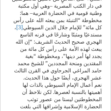
في دار الكتب المصرية –وهي أول مكتبة
وطنية قومية في الحضارة العربية– هما:
مخطوطة “التنبئة بمن يبعثه الله على رأس
كل مائة” للإمام جلال الدين السيوطي
[3]
،
مستدعيًا ومثبتًا وشارحًا في قرنه التاسع
الهجري صحيح الحديثَ الشريف: “إن الله
يبعث لهذه الأمة على رأس كل مائة من
يجدد لها أمر دينها”، ومخطوطة “بغية
المقتدين ومنحة المجددين” للشيخ محمد
حامد المراغي الجرجاوي في القرن الثالث
عشر الهجري، أيضًا حول هذا الحديث
.
نعم أعمال الإمام السيوطي بالذات لها
أهميتها بالنسبة لعصرها. لكن نلاحظ أن
المخطوطتين ليستا من عصور توثب
الحضارة الإسلامية وإشراقها التي بلغت