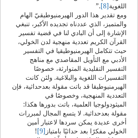
اللغوية
[8]
”.
ومع تقدير هذا الدور الهيرمنيوطيقيّ الهام
والمتميز، الذي عددناه تجديده الأكبر، تنبغي
الإشارة إلى أن البادي لنا في قضية تفسير
القرآن الكريم تعددية منهجية لدن الخولي،
حيث تتكامل الهيرمنيوطيقيا في التفسير
الأدبي مع التأويل المقاصدي مع مناهج
التفسير التقليدية المتوارثة، خصوصًا
التفسيرات اللغوية والبلاغية. ولئن كانت
الهيرمنيوطيقا قد باتت مقولة بعدحداثية، فإن
التعددية المنهجية، وخصوصًا في
الميثودولوجيا العلمية، باتت بدورها هكذا:
مقولة بعدحداثية. لا يتسع المجال لمبررات
أخرى عديدة يمكن سردها لاعتبار أمين
الخولي مفكرًا بعد حداثيًا بامتياز
[9]
!