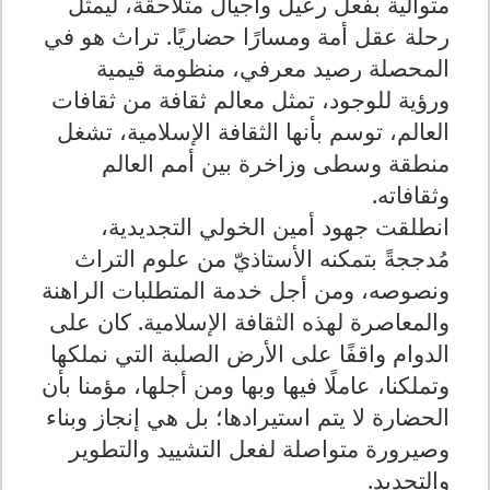
متوالية بفعل رعيل وأجيال متلاحقة، ليمثل
رحلة عقل أمة ومسارًا حضاريًا. تراث هو في
المحصلة رصيد معرفي، منظومة قيمية
ورؤية للوجود، تمثل معالم ثقافة من ثقافات
العالم، توسم بأنها الثقافة الإسلامية، تشغل
منطقة وسطى وزاخرة بين أمم العالم
وثقافاته
.
انطلقت جهود أمين الخولي التجديدية،
مُدججةً بتمكنه الأستاذيّ من علوم التراث
ونصوصه، ومن أجل خدمة المتطلبات الراهنة
والمعاصرة لهذه الثقافة الإسلامية. كان على
الدوام واقفًا على الأرض الصلبة التي نملكها
وتملكنا، عاملًا فيها وبها ومن أجلها، مؤمنا بأن
الحضارة لا يتم استيرادها؛ بل هي إنجاز وبناء
وصيرورة متواصلة لفعل التشييد والتطوير
والتجديد
.