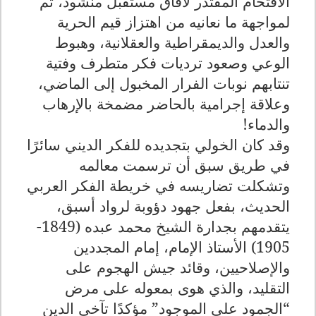
الاقتحام المقتدر لآفاق مستقبل منشود، ثم
لمواجهة ما نعانيه من اهتزاز قيم الحرية
والعدل والديمقراطية والعقلانية، وهبوط
الوعي وصعود ترديات فكر متطرف وفتية
تنتابهم نوبات الفرار المخبول إلى الماضي،
وعلاقة إجرامية بالحاضر مضمخة بالإرهاب
والدماء
!
وقد كان الخولي بتجديده للفكر الديني سائرًا
في طريق سبق أن ترسمت معالمه
وتشكلت تضاريسه في خريطة الفكر العربي
الحديث، بفعل جهود دؤوبة لرواد أسبق،
يتقدمهم بجدارة الشيخ محمد عبده (1849-
1905) الأستاذ الإمام، إمام المجددين
والإصلاحيين، وقائد جيش الهجوم على
التقليد، والذي هوى بمعوله على مرض
“الجمود على الموجود” مؤكدًا تآخي الدين