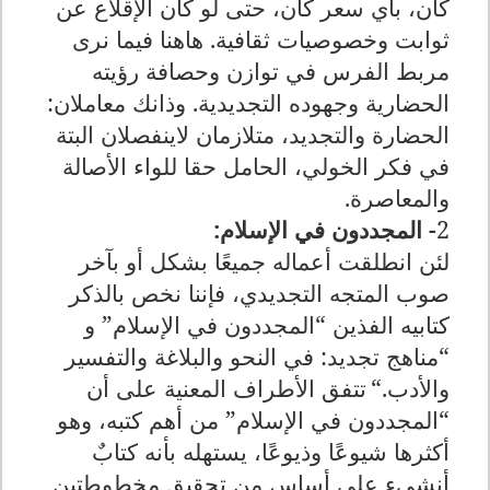
كان، بأي سعر كان، حتى لو كان الإقلاع عن
ثوابت وخصوصيات ثقافية. هاهنا فيما نرى
مربط الفرس في توازن وحصافة رؤيته
الحضارية وجهوده التجديدية. وذانك معاملان:
الحضارة والتجديد، متلازمان لاينفصلان البتة
في فكر الخولي، الحامل حقا للواء الأصالة
والمعاصرة
.
2
- المجددون في الإسلام
:
لئن انطلقت أعماله جميعًا بشكل أو بآخر
صوب المتجه التجديدي، فإننا نخص بالذكر
كتابيه الفذين
“
المجددون في الإسلام
”
و
“
مناهج تجديد: في النحو والبلاغة والتفسير
والأدب
“.
تتفق الأطراف المعنية على أن
“
المجددون في الإسلام
”
من أهم كتبه، وهو
أكثرها شيوعًا وذيوعًا، يستهله بأنه كتابٌ
أنشيء على أساسٍ من تحقيق مخطوطتين