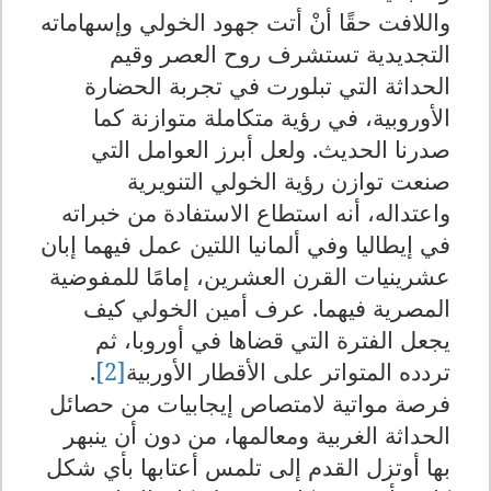
واللافت حقًا أنْ أتت جهود الخولي وإسهاماته
التجديدية تستشرف روح العصر وقيم
الحداثة التي تبلورت في تجربة الحضارة
الأوروبية، في رؤية متكاملة متوازنة كما
صدرنا الحديث. ولعل أبرز العوامل التي
صنعت توازن رؤية الخولي التنويرية
واعتداله، أنه استطاع الاستفادة من خبراته
في إيطاليا وفي ألمانيا اللتين عمل فيهما إبان
عشرينيات القرن العشرين، إمامًا للمفوضية
المصرية فيهما. عرف أمين الخولي كيف
يجعل الفترة التي قضاها في أوروبا، ثم
تردده المتواتر على الأقطار الأوربية
[2]
.
فرصة مواتية لامتصاص إيجابيات من حصائل
الحداثة الغربية ومعالمها، من دون أن ينبهر
بها أوتزل القدم إلى تلمس أعتابها بأي شكل