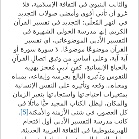
والثابت البنيوي في الثقافة الإسلامية، فلا
غرو أن تأتي أقوى وأمضى صولات التجديد
في النهر المُعلّى: التجديد في تفسير القرآن
الكريم. إنها مدرسة الخولي الشهيرة في
التفسير الأدبي الموضوعاتي، أي تفسير
القرآن موضوعًا موضوعًا، لا سورة سورة أو
آية آية، وعلى أساسٍ من وثيقِ اتصالِ القرآنِ
بالحياةِ الإنسانيةِ، كفنٍ أدبيٍ مُعجز بهدِيه
للنفوس وتأثيره البالغ بجرسه وإيقاعه، بمبناه
ومعناه... وقعه وتأثيره على النفس الإنسانية
بمتغيرات احتياجاتها واستجاباتها بتغير الزمان
والمكان، ليظل الكتاب المجيد حيًّا ماثلًا في
كل العصور، في شتى الأزمنة والأمكنة
[5]
.
كانت مدرسة التفسير الأدبي أول اقتحام
للهيرمنيوطيقا في الثقافة العربية الحديثة.
وما أدراك ما الهيرمنيوطيقا.. إنها منهج الفهم