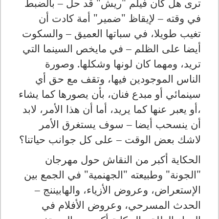
ترى هل كان فيلم "ريش" قد حل – بالضبط
في وقته – لإيقاظ "ضمير" أمة كادت أن
تغيب طويلا، في سباتها العميق – والسكوت
أيضا على الظلم – في مايخص السينما التي
تريد، ومهما كان لونها وشكلها. وصورة
الناس الموجودين فيها، وتقف مع حق أي
سينمائي أو مبدع فنان، بأن يصورها كما يشاء
،أو يعبر عنها كما يريد، أما أن هذا الأمر، لابد
أن ينسحب أيضا – سوف يستغرق الأمر
لاشك بعض الوقت – على كل جوانب حياتنا؟
الحكاية أكبر من النقاش حول مهرجان
"الجونة" وطبيعته "الجهنمية" في الجمع بين
الإستعراض، وعروض الأزياء، والهابيننج –
الحدث المسرحي، وعروض الأفلام في