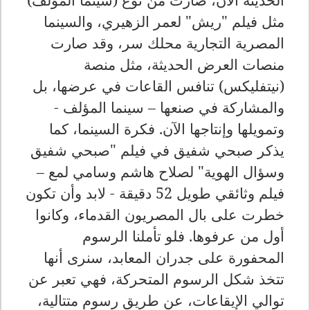
مثل فيلم "ريش" لعمر الزهيري، والسينما
المصرية التجارية محلك سر، وقد صارت
منصات العرض الحديثة، مثل منصة
(نيتفليكس) تنافس القاعات في عرضها، بل
والمشاركة في صنعها – سينما المؤلف -
وتمويلها وإنتاجها الآن. فكرة السينما، كما
يذكر صبحي شفيق في فيلم "صبحي شفيق
وسؤال الهوية" لصلاح هاشم وسامي لمع –
فيلم وثائقي طويل 52 دقيقة - لابد وأن تكون
خطرت على بال المصريون القدماء، وكانوا
أول من عرفوها. فلو تأملنا الرسوم
المحفورة على جدران المعابد، سنرى أنها
تتخذ شكل الرسوم المتحركة، فهي تعبر عن
توالي الإيقاعات، عن طريق رسوم متتالية،