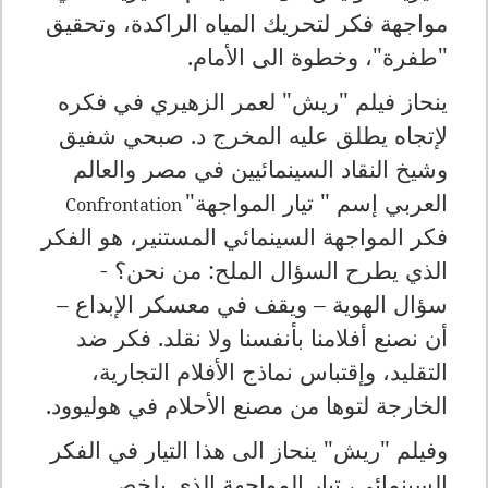
مواجهة فكر لتحريك المياه الراكدة، وتحقيق
"طفرة"، وخطوة الى الأمام.
ينحاز فيلم "ريش" لعمر الزهيري في فكره
لإتجاه يطلق عليه المخرج د. صبحي شفيق
وشيخ النقاد السينمائيين في مصر والعالم
العربي إسم " تيار المواجهة"
Confrontation
فكر المواجهة السينمائي المستنير، هو الفكر
الذي يطرح السؤال الملح: من نحن؟ -
سؤال الهوية – ويقف في معسكر الإبداع –
أن نصنع أفلامنا بأنفسنا ولا نقلد. فكر ضد
التقليد، وإقتباس نماذج الأفلام التجارية،
الخارجة لتوها من مصنع الأحلام في هوليوود.
وفيلم "ريش" ينحاز الى هذا التيار في الفكر
السينمائي، تيار المواجهة الذي يلخص