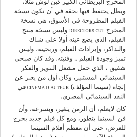
المخرج البريطاني الكبير كين لوش مثلا،
ويظل يحتفظ فيها بحقه في أن تكون نسخة
الفيلم المطروحة في الأسوق، هي نسخة
المخرج
وليس نسخة منتج
DIRECTORS CUT
الفيلم، الذي يضع عينه أولا على شباك
والتذاكر، وإيرادات الفيلم، وربحيته، وليس
تميز وجودة الفيلم .. وفنيته. وقد كان صبحي
شفيق ، الذي حمل مشعل التنوير والفكر
السينمائي المستنير، وكان أول من يعبر عن
إتجاه (سينما المؤلف)
في
CINEMA D AUTEUR
النقد السينمائي المصري.
كان لايعلم، أن الزمن يتغير، وبسرعة، وأن
فن السينما يتطور، ومع كل فيلم جديد يخرج
للعرض، حتى أن معظم أفلام السينما
الحديثة الآن، صارت من نوع (سينما المؤلف)