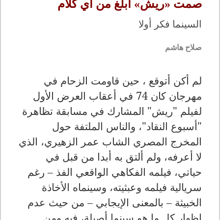
صمت «ريش» أبلغ من أي كلام
السينما فكر أولا
صلاح هاشم
لم أكن أتوقع ، حين قاومت الزحام في
مهرجان كان 74 في أعقاب العرض الأول
لفيلم "ريش" المشارك في مسابقة تظاهرة
"أسبوع النقاد"، والناس الملتفة حول
المخرج المصري الشاب عمر الزهيري، الذي
لا أعرفه، ولم ألتق به أبدا من قبل في
حياتي، فيلمه الفكاهي الواقعي الفذ – رغم
سريالية فيلمه وعبثيته، وسينماه الأخاذة
الخبيثة – بالمعنى الإيجابي – من حيث عدم
إظهار كل ما هو سينما أصيلة، فيه ومن