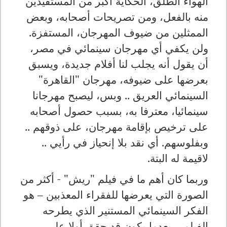
الهواء الطلق، الحكاية أكبر من المستفيدين
منه بالفعل، ومن تصريحات أصحابه، وبعض
الممثلين من ضيوف المهرجان، المستفزة.
ولن يكفي أي مهرجان سينمائي في مصر،
أن يقول أنه يجلب لنا أفلام جديدة، ويسبق
بعرضها على ضيوفه، مهرجان "القاهرة"
السينمائي العريق .. وبس، ليصبح مهرجانا
سينمائيا، معترفا به، بسبب حصول أصحابه
على ترخيص بإقامة مهرجان، على ذوقهم ..
وبفلوسهم. أي نقد بلا إنحياز في رأيي ..
لاقيمة له البتة.
وربما كان أهم ما في فيلم "ريش" - أكثر من
الصورة التي يعرضها للفقراء المعذبين – هو
الفكر السينمائي المستنير الذي يطرحه
الفيلم – بعدما يكون قد حقق أولا على