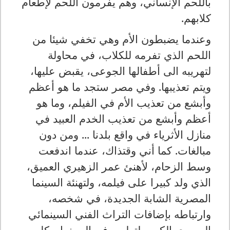
باللحم الإنساني، وهم يفرمون اللحم لإطعام
كلابهم.
وعندما يضبطون الأم وهي تخفي شيئا من
اللحم الذي تفرمه للكلاب، في محاولة
لتهريبه الى أطفالها الجوعى، يقبض عليها،
ويتم تعذيبها. وفي مصر ستجد ما هو أعظم
وأبشع من تعذيب الأم في الفيلم، وما هو
أعظم وأبشع من تعذيب الخدم العبيد في
منازل الأثرياء في واقع بلدنا ... ومن دون
مبالغات. كما أني وقتذاك، عندما اندفعت
وسط الزحام، لأهنئ عمر الزهيري العميق،
الذي ولد كبيرا على فيلمه، ولتهنئة السينما
المصرية الشابة الجديدة، في شخصه،
وارتباطه بإضافات التراث الفني السينمائي
المصري الكبير، لتطوير فن السينما، بكل