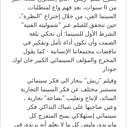
من 6 سنوات، بعد فهم واع لمتطلبات
السينما الفن، من خلال إختراع "النظرة"،
حين تتحقق للفيلم عبر "شموليته الفنية"
الشرط الأول للسينما: أن تحكي بلغة
الصمت وأن تكون أداة تأمل وتفكير في
تناقضات مجتمعاتنا الإنسانية - كما يقول
المخرج والمؤلف السينمائي الكبير جان لوك
جودار
وفيلم "ريش" ينحاز الى فكر سينمائي
مستنير مختلف عن فكر السينما التجارية
السائد، لإنتاج وتعليب "بضاعة" تجارية ،
وعين صاحبها على شباك التذاكر. فكر
سينمائي إستهلاكي يمنح المتفرج كل
مايريده، وليس كل ما لا يعلم أنه يريده. في