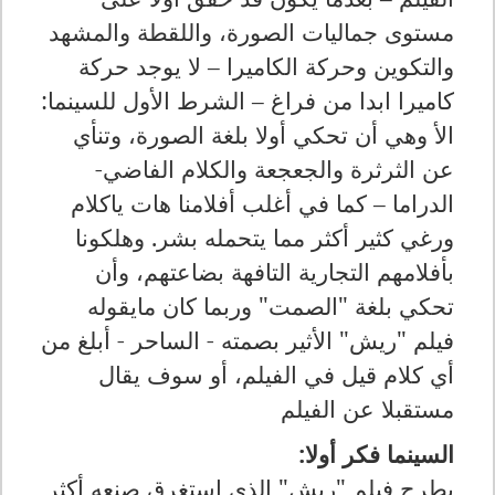
مستوى جماليات الصورة، واللقطة والمشهد
والتكوين وحركة الكاميرا – لا يوجد حركة
كاميرا ابدا من فراغ – الشرط الأول للسينما:
الأ وهي أن تحكي أولا بلغة الصورة، وتنأي
عن الثرثرة والجعجعة والكلام الفاضي-
الدراما – كما في أغلب أفلامنا هات ياكلام
ورغي كثير أكثر مما يتحمله بشر. وهلكونا
بأفلامهم التجارية التافهة بضاعتهم، وأن
تحكي بلغة "الصمت" وربما كان مايقوله
فيلم "ريش" الأثير بصمته - الساحر - أبلغ من
أي كلام قيل في الفيلم، أو سوف يقال
مستقبلا عن الفيلم
السينما فكر أولا:
يطرح فيلم "ريش" الذي إستغرق صنعه أكثر