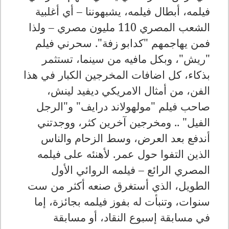
فيلمه، أبطال فيلمه، يشبهوننا – أي أغلبية
الشعب المصري 110 مليون مصري – ولذا
فمن يهاجمهم "كدابو زفة". سحرني فيلم
"ريش"، وبكل مافيه من سينما، تستثمر
بذكاء، كل اضافات المخرجين الكبار في هذا
الفن، من أمثال الامريكي ديفيد لينش،
صاحب فيلم "مولهولاند درايف" و"الرجل
الفيل" .. ومخرجين آخرين كثر، ووجدتني
أندفع بعد العرض، وسط الزحام والناس
الذين التفوا حول عمر. لأهنئه على فيلمه
المصري الرائع – فيلمه الروائي الأول
الطويل، الذي أستغرق صنعه أكثر من ست
سنوات، وتنبأت له بفوز فيلمه بجائزة، إما
في مسابقة إسبوع النقاد، أو مسابقة