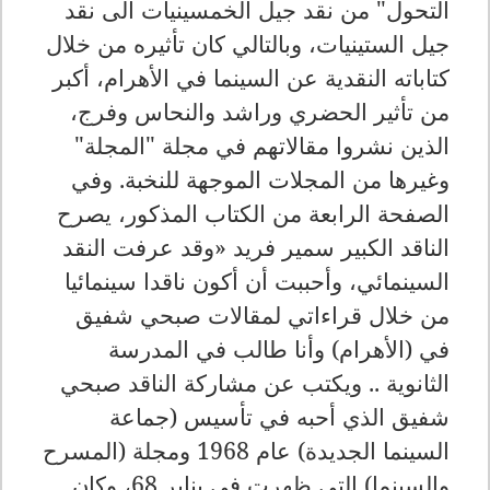
التحول" من نقد جيل الخمسينيات الى نقد
جيل الستينيات، وبالتالي كان تأثيره من خلال
كتاباته النقدية عن السينما في الأهرام، أكبر
من تأثير الحضري وراشد والنحاس وفرج،
الذين نشروا مقالاتهم في مجلة "المجلة"
وغيرها من المجلات الموجهة للنخبة. وفي
الصفحة الرابعة من الكتاب المذكور، يصرح
الناقد الكبير سمير فريد «وقد عرفت النقد
السينمائي، وأحببت أن أكون ناقدا سينمائيا
من خلال قراءاتي لمقالات صبحي شفيق
في (الأهرام) وأنا طالب في المدرسة
الثانوية .. ويكتب عن مشاركة الناقد صبحي
شفيق الذي أحبه في تأسيس (جماعة
السينما الجديدة) عام 1968 ومجلة (المسرح
والسينما) التي ظهرت في يناير 68، وكان