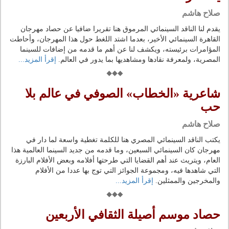
صلاح هاشم
يقدم لنا الناقد السينمائي المرموق هنا تقريرا ضافيا عن حصاد مهرجان
القاهرة السينمائي الأخير، بعدما اشتد اللغط حول هذا المهرجان، وأحاطت
المؤامرات برئيسته، ويكشف لنا عن أهم ما قدمه من إضافات للسينما
المصرية، ولمعرفة نقادها ومشاهديها بما يدور في العالم.
إقرأ المزيد...
شاعرية «الخطاب» الصوفي في عالم بلا
حب
صلاح هاشم
يكتب الناقد السينمائي المصري هنا للكلمة تغطية واسعة لما دار في
مهرجان كان السينمائي السبعين، وما قدمه من جديد السينما العالمية هذا
العام، ويتريث عند أهم القضايا التي طرحتها أفلامه وبعض الأفلام البارزة
التي شاهدها فيه، ومجموعة الجوائز التي توج بها عددا من الأفلام
والمخرجين والممثلين.
إقرأ المزيد...
حصاد موسم أصيلة الثقافي الأربعين