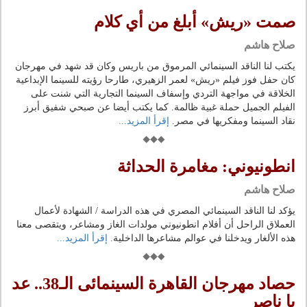
صمت «ريش» أبلغ من أي كلام
صلاح هاشم
يكتب لنا الناقد السينمائي المرموق من باريس وكان قد شهد في مهرجان
كان حفل فوز فيلم «ريش» لعمر الزهيري، طارحا رؤيته للسينما الإبداعية
الخلاقة في مواجهة التردي وإسفاف السينما التجارية التي شنت على
الفيلم الجميل حملة غبية ظالمة. كما يكتب أيضا عن صبحي شفيق أبرز
نقاد السينما ومفكريها في مصر.
إقرأ المزيد...
انطونيوني: مغامرة الحداثة
صلاح هاشم
يؤكد لنا الناقد السينمائي المصري في هذه الدراسة / الشهادة لأعمال
العملاق الراحل أن أفلام انطونيوني مولدات الغاز ومشاعر، ويتقصى معنا
هذه الألغار ويدخلنا في عوالم مشاعرها الداخلية.
إقرأ المزيد...
حصاد مهرجان القاهرة السينمائى الـ38.. عد
يا ناصر