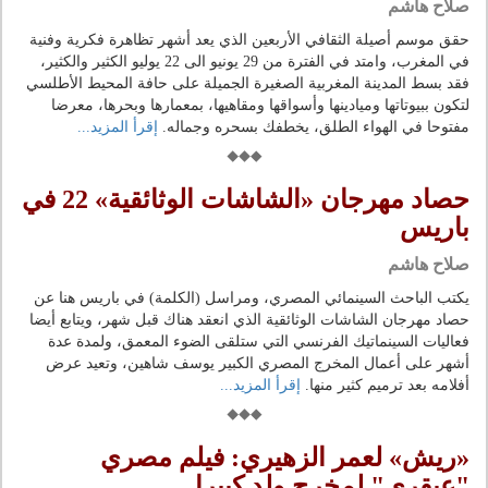
صلاح هاشم
حقق موسم أصيلة الثقافي الأربعين الذي يعد أشهر تظاهرة فكرية وفنية
في المغرب، وامتد في الفترة من 29 يونيو الى 22 يوليو الكثير والكثير،
فقد بسط المدينة المغربية الصغيرة الجميلة على حافة المحيط الأطلسي
لتكون ببيوتاتها وميادينها وأسواقها ومقاهيها، بمعمارها وبحرها، معرضا
مفتوحا في الهواء الطلق، يخطفك بسحره وجماله.
إقرأ المزيد...
حصاد مهرجان «الشاشات الوثائقية» 22 في
باريس
صلاح هاشم
يكتب الباحث السينمائي المصري، ومراسل (الكلمة) في باريس هنا عن
حصاد مهرجان الشاشات الوثائقية الذي انعقد هناك قبل شهر، ويتابع أيضا
فعاليات السينماتيك الفرنسي التي ستلقى الضوء المعمق، ولمدة عدة
أشهر على أعمال المخرج المصري الكبير يوسف شاهين، وتعيد عرض
أفلامه بعد ترميم كثير منها.
إقرأ المزيد...
«ريش» لعمر الزهيري: فيلم مصري
"عبقري" لمخرج ولد كبيرا