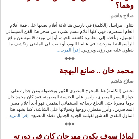
وهما؟
صلاح هاشم
يتناول مراسل (الكلمة) في باريس هنا ثلاثة أفلام يضعها على قمة أفلام
العام المنصرم، فهي كلها أفلام تتسم بشيء من سحر هذا الفن السينمائي
الجميل، وتأخذنا إلى مغامرة كاشفة للحياة، أو إلى نبوءة قاسية عن واقع
الرأسمالية المتوحشة في عالمنا اليوم، أو تنقب في الماضي وتكشف ما
ينطوي عليه من رؤى ودروس.
إقرأ المزيد...
محمد خان .. صانع البهجة
صلاح هاشم
تحتفي (الكلمة) هنا بالمخرج المصري الكبير وبحصوله وعن جدارة على
جواز السفر المصري، وليس على الجنسية المصرية، فقد كان محمد خان
دوما مصريا حتى النخاع بإبداعه السينمائي المتميز، فهو أحد أعلام مصر
المعاصرين، وأبرز مقطري روحها وتحولاتها على الشاشة، كما يشهد هذا
التناول النقدي العاشق لفيلمه الجديد الجميل «فتاة المصنع».
إقرأ المزيد...
لماذا سوف يكون مهرجان كان في دورته