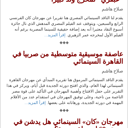
صلاح هاشم
يقدم لنا الناقد السينمائي المصري هنا تقريرا عن مهرجان كان الفرنسي
الرابع والسبعين، ويتوقف عند الفيلم المصري المدهش الذي نال جائزة
أسبوع النقاد معتبرا أنه يعد إضافة حقيقية للسينما المصرية برغم أنه
الفيلم الأول لمخرجه عمر الزهيري.
إقرأ المزيد...
عاصفة موسيقية متوسطية من صربيا في
القاهرة السينمائي
صلاح هاشم
يقدم الناقد السينمائي المرموق هنا تقريره المبدأي عن مهرجان القاهرة
السينمائي لهذا العام، والذي افتتح دورته الجديدة قبل أيام، ويركز في هذا
التقرير على حفل الافتتاح وأهمية المهرجان في التأكيد على قوة مصر
الناعمة من ناحية، وعلى توفيق المهرجان في استقدام عدد من الأفلام
المهمة في دورته الجديدة، ورهاناته على بعضها.
إقرأ المزيد...
مهرجان «كان» السينمائي هل يدشن في