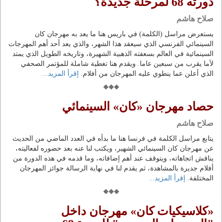
دورته 68 لمرحلة جديدة؟
صلاح هاشم
يستعرض مراسل (الكلمة) في باريس هنا ما يعد به مهرجان كان
السينمائي الفرنسي الذي سيعقد هذا الشهر، والذي يعد أحد أهم المهرجات
السينمائية في العالم بسعفته الذهبية الشهيرة، وتاريخه الطويل الذي يمتد
لأما يقرب من سبعين عاما. ويقدم هنا تغطية شاملة للمؤتمر الصحفي
الذي أعلن عما ينطوي عليه المهرجان من أفلام.
إقرأ المزيد...
حصاد مهرجان «كان» السينمائي
صلاح هاشم
يتابع مراسل الكلمة في فرنسا هنا ما بدأه في العدد الماضي من الحديث
عن مهرجان كان السينمائي الشهير، ويكتب لنا عنه بعد حضوره لفعاليته،
يناقش اتجاهاته، ويتوقف عند أهم إضافاته، وما قدمه في هذه الدورة من
أفلام جديرة بالمشاهدة، ثم يقدم لنا في نهاية الرسالة جوائز المهرجان
المختلفة.
إقرأ المزيد...
«كلاسيكيات كان» مهرجان داخل