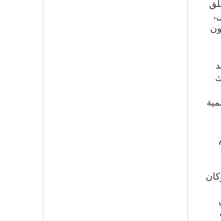
لق
،
ون
د
ك
مية
كان