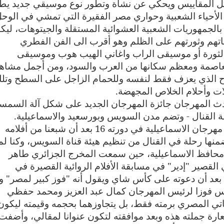
بكل المقاييس ويحكي عن نشأة وتطور نوع موسيقي جديد يط
لأحياء الشعبية وحواري مصر الفقيرة التي تمشي في الوحل
الجمهوريات الشعبية العشوائية المستقلة والجيتوهات، ليك
تهم وثورتهم على الظلم وهو أقرب الى الفن الفطري
الثورة أو موسيقى الراب واغاني الهيب هوب وموسيقى
لعاصمة ومعظم سكانها من العرب والسود، ومن أجمل مشاه
ح الذي يعزف فقط لنفسه وللحمام الزاجل على السطح وتل
ات وأحلام الخلاص المجهضة.
حدث المهرجان جائزة المهرجان الجديد على شكل آلة السمس
ة القنال - وتضم مدن السويس وبورسعيد والاسماعيلية.
كنت أفكر في عنوان لمقالي هذا عن حصاد مهرجان الاسماعيلية في دورته 16 بعد أن شبعنا من أفلامه
ضمنها رحلة في القنال من تنظيم هيئة قناة السويس، وكنا لم
 محافظ الاسماعيلية، حين سمعت المخرج الجزائري طاهر
القصير "إدير" في مسابقة الأفلام الروائية القصيرة في
بعد أن دعوته على كأس شاي ويقول أنه "فوز كبير لمصر" و
 ان ما حققته الدورة 16 هذه ليس فوزا لرئيس المهرجان كمال عبد العزيز ومحمد حفظي
اتي المصري برمته فقط، بل يتجاوزهما بحجمه وقيمته ليكون
ارة جملته هذه وبعد موافقته لتكون عنوانا لمقالي، وأضفت