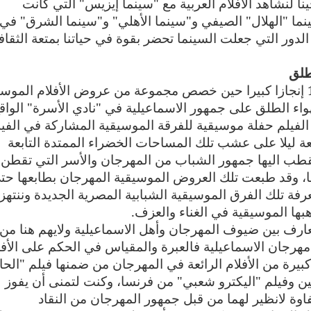
نا لنشاهد الأفلام العربية مع "سينما إيزيس" التي كانت
ما "الهلال" الصيفي و"سينما الأهلي" و"سينما الشرق" في
دور التي جعلت السينما تحضر بقوة في حياتنا بمتعة الثقاف
طلق
كما حقق مهرجان الاسماعيلية في دورته 16 إنجازا كبيرا حين خصص مجموعة من عروض الأفلام الم
ء الطلق على جمهور الاسماعيلية في "نادي الأسرة" الواق
فيلم حفلة موسيقية للفرقة الموسيقية المشاركة في الفيل
ئعة ليلا على عشب تلك المساحات الخضراء الممتدة التابعة
تقطب اليها جمهور الشباب من المهرجان والأسر التي تقطن
ا، وقد طبعت تلك العروض الموسيقية المهرجان بطابعها حت
فة تلك الفرق الموسيقية الشبابية المصرية الجديدة وننتهز
بها الموسيقية في الغناء والعزف.
رف بين ضيوف المهرجان وأهل الاسماعيلية ولايهم هنا من
ا مهرجان الاسماعيلية فالعبرة والمقياس في الحكم على الأفل
يرة من الأفلام الرائعة في المهرجان من ضمنها فيلم "الحا
ن وفيلم "اليكترو شعبي" من فرنسا، وكنت لتمنى أن يفوز
اوة لانظير لهما من قبل جمهور المهرجان من النقاد