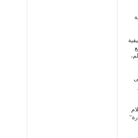
ة
وسيقية
ع
م،
ى
ام
رة"