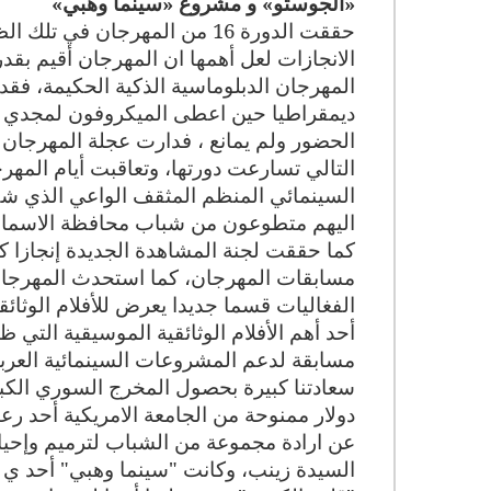
«الجوستو» و مشروع «سينما وهبي»
حققت الدورة 16 من المهرجان ف
الانجازات لعل أهمها ان المهرجان أقيم بقد
المهرجان الدبلوماسية الذكية الحكيمة، فقد
ديمقراطيا حين اعطى الميكروفون لمجدي 
الحضور ولم يمانع ، فدارت عجلة المهرجان 
التالي تسارعت دورتها، وتعاقبت أيام المهر
السينمائي المنظم المثقف الواعي الذي ش
اليهم متطوعون من شباب محافظة الاسماعي
كما حققت لجنة المشاهدة الجديدة إنجازا كب
الفغاليات قسما جديدا يعرض للأفلام الوثا
أحد أهم الأفلام الوثائقية الموسيقية الت
مسابقة لدعم المشروعات السينمائية العربية
دولار ممنوحة من الجامعة الامريكية أحد 
عن ارادة مجموعة من الشباب لترميم وإحي
السيدة زينب، وكانت "سينما وهبي" أحد ي د