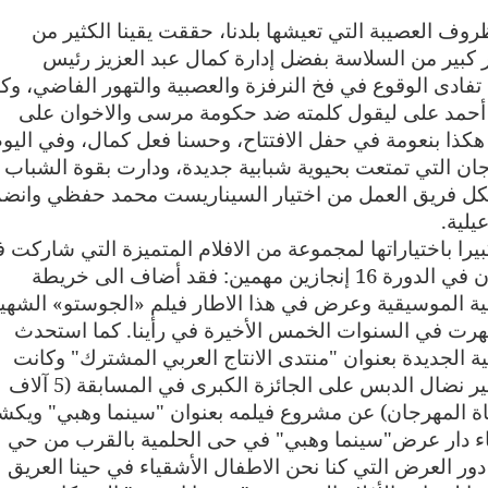
ي تلك الظروف العصيبة التي تعيشها بلدنا، حققت يقينا الكثير من
ر كبير من السلاسة بفضل إدارة كمال عبد العزيز رئيس
 تفادى الوقوع في فخ النرفزة والعصبية والتهور الفاضي، وك
أحمد على ليقول كلمته ضد حكومة مرسى والاخوان على
هكذا بنعومة في حفل الافتتاح، وحسنا فعل كمال، وفي اليو
جان التي تمتعت بحيوية شبابية جديدة، ودارت بقوة الشباب
كل فريق العمل من اختيار السيناريست محمد حفظي وانض
لية.
يرا باختياراتها لمجموعة من الافلام المتميزة التي شاركت 
مسابقات المهرجان، كما استحدث المهرجان في الدورة 16 إنجازين مهمين: فقد أضاف الى خريطة
ئقية الموسيقية وعرض في هذا الاطار فيلم «الجوستو» الشهي
ي ظهرت في السنوات الخمس الأخيرة في رأينا. كما استحدث
 الجديدة بعنوان "منتدى الانتاج العربي المشترك" وكانت
سعادتنا كبيرة بحصول المخرج السوري الكبير نضال الدبس على الجائزة الكبرى في المسابقة (5 آلاف
رعاة المهرجان) عن مشروع فيلمه بعنوان "سينما وهبي" ويك
اء دار عرض"سينما وهبي" في حى الحلمية بالقرب من حي
ور العرض التي كنا نحن الاطفال الأشقياء في حينا العريق