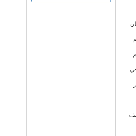
ان
م
م
في
ر
شف