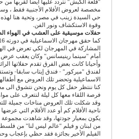
"قلعة الكبش" نتردد عليها أيضا لقربها من حي
مخصصة لعروض الأفلام الأجنبية فقط ، وسين
حي السيدة زينب في مصر، وتحية هنا لهذه ال
وقوة الاستكشاف ونور الفن.
حفلات موسيقية على العشب في الهواء ال
المشاركة في المهرجان لكي تعرض في الهوا
أمام "سينما رينيسانس" وكان يعقب عرض ال
وأحيانا كانت بعض الفرق تقدم حفلاتها الرا
لفندق "ميركور" - فندق إيتاب سابقا- وتس
الاسماعيلية وتحضر تلك العروض مع أطفاله
كنا ننتظر حفل كل يوم ونحن نتشوق الى معر
فرصة اللقاء معها كل ليلة لنتعرف على مواه
وقد شكلت تلك العروض مناخات جميلة للتعا
ناحية الأفلام كم أو عدد الأفلام التي عرضه
يكون بمعيار جودتها، وقد شاهدت مجموعة كب
من لبنان و فيلم "عالم ليس لنا" من فلسطي
الفيلم الأخير بجائزة فقد حظي بإعجاب وحف