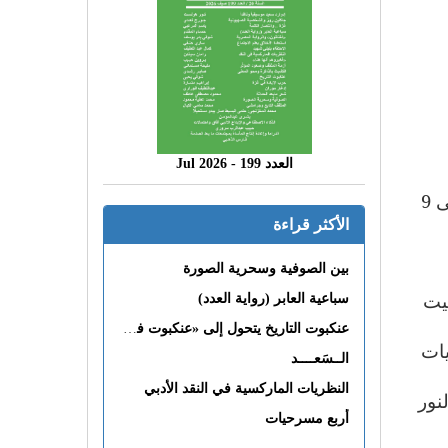
العدد 199 - 2026 Jul
على الرغم من أن مهرجان الاسماعيلية للسينما التسجيلية في دورته 16 أقيم في فترة حرجة – من 4 الى 9
الأكثر قراءة
بين الصوفية وسحرية الصورة
يت
سباعية العابر (رواية العدد)
عنكبوت التاريخ يتحول إلى «عنكبوت فى القلب»
يات
الــسَعــــد
النظريات الماركسية في النقد الأدبي
نور
أربع مسرحيات