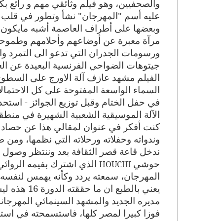
والصحفيين، وهو فيلم وثائقي مهم و رائع 
عليه أسم "المهرجان" نشأ وتطور في قلب ا
وبعضها على أطراف العاصمة أشبه مايكون ب
مرآة معبرة عن أوضاعهم وأحلامهم وطموحا
ورسومات الجدران التي تدعو الى التمرد و
جيتوهات الضواحي الفرنسية البعيدة عن ا
الفيلم مشهد عازف آلة الاورج على السطو
السماء الواسعة المفتوحة على كل الاحتمال
في حفل الختام وقبل توزيع الجوائز - است
الآلة الموسيقية الشعبية الشهيرة في منطق
وندواته وحفلاته ورحلاته التي نظمها، ومن 
ندخل قاعة قصر الثقافة بعد وننتظر وصول
حوشي
الذي اشترك بفيمه الروائي 
HOUCHI
المهرجان، سمعته يردد وكأنه يهمس لنفسه 
يعني بالطبع
مديره الجديد والمشهد السينمائي المهرجان
فوزا كبيرا لمصر كلها، فاستسمحته في استع