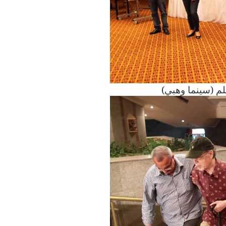
م (سينما وهبي)