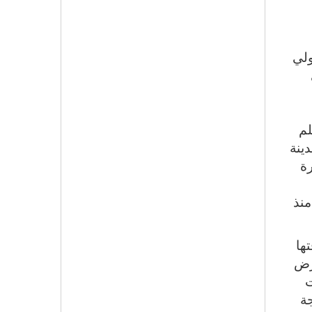
ولي
يلم
مدينة
رة
ويا منذ
ها
ارض
ت
ة