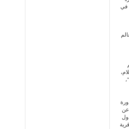
 في
الم
سم
ام،
،
ورة
 عن
دول
قرية