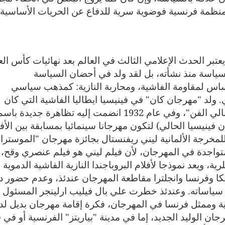
 منظمة فرنسية فوضوية سرية للدفاع عن الحريات الأساسية
تبر الحدث الإعلامي الثالث في العالم بعد نهائيات كأس الع
السياسة منذ نشأته، بل لقد ولد في أحضان السياسة
أساس لمقاومة الفاشية، ومحاربة النازية: كمذهب سياسي
ولد "مهرجان كان" في فينيسيا ايطاليا الفاشية التي كان
ينظم فيها منذ عام 1895 مهرجان باسم "بينالي الفن"، وفي عام 1932 انضمت إليه تظاهرة جديدة با
 فينيسيا الحالي) لتكون مهرجانا سينمائيا بمسابقة بين الأفل
هة الإستاد" للمخرجة الألمانية ليني ريفنستال بجائزة مهرجان "الموسترا"
تواجدة في المهرجان، لأن فيلم ليني هو فيلم عنصري وقح،
ية، ويعد نموذجا لأفلام البروباجندا النازية الفاشية الدموية
كا وفرنسا وانجلترا مقاطعة المهرجان عندئذ، وعدم حضور د
يسيا من سياساته. وعندئذ خطرت علي بال فيليب ارلينجر المسئول
جية وممثل فرنسا في المهرجان، فكرة إقامة مهرجان بديل ل
ان الوليد الجديد، إما في مدينة "بياريتز" الفرنسية أو في 