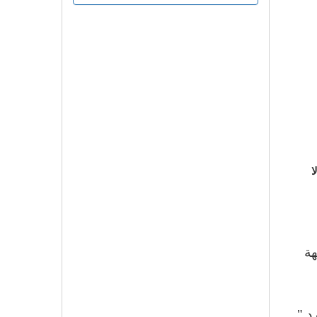
ا
هة
رد "