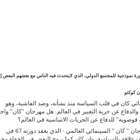
موذجية للمجتمع الدولي، الذي لايتحدث فيه الناس مع بعضهم البعض إل
ن كوكتو
ائي كان في قلب السياسة منذ نشأته، وضد الفاشية، وهو
لدفاع عن حرية التعبير في العالم. هل مهرجان "كان" واج
فوضوية" للدفاع عن الحريات الاساسية في العالم؟
يتساءل البعض بمناسبة بمناسبة حلول مهرجان " كان " السينمائي العالمي - الذي يعقد دورته 67 في
إن كان للمهرجان علاقة بالسياسة، وإن كان كما يروج البعض في الخفاء مج