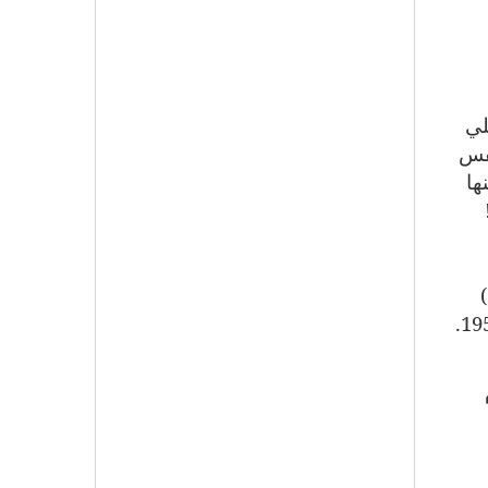
لي
نفس
ها