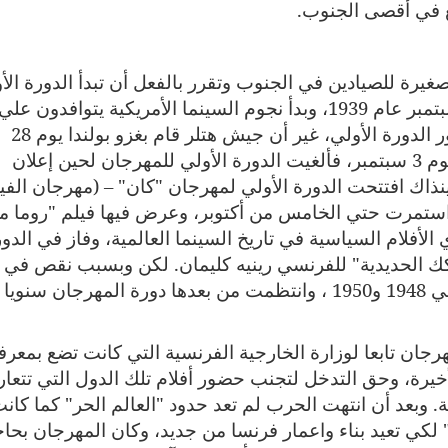
ع في أقصى الجنوب.
صغيرة للصيادين في الجنوب وتقرر بالفعل أن تبدأ الدورة الأ
لمهرجان "كان" السينمائي الدولي يوم 1 سبتمبر عام 1939، وبدأ نجوم السينما الأمريكية يتوافدون علي
مدينة "كان" في نهاية شهر أغسطس لحضور الدورة الأولي، غير أن جيش هتلر قام بغزو بولندا يوم 28
أغسطس ، وأعلنت الحرب العالمية الثانية يوم 3 سبتمبر، فألغيت الدورة الأولي للمهرجان لحين إعلان
الحرب في الثامن من مايو 1945، وحينذاك افتتحت الدورة الأولي لمهرجان "كان" – (مهرجان الف
لي) – في العشرين من سبتمبر 1946 واستمرت حتي الخامس من أكتوبر، وعرض فيها فيلم "روما 
لأفلام السياسية في تاريخ السينما العالمية، وفاز في الدو
كك الحديدية" للفرنسي رينيه كليمان. لكن وبسبب نقص في
الموارد المالية ألغيت دورتي المهرجان لعامي 1948 و1950 ، وانتظمت من بعدها دورة المهرجان سن
رجان تابعا لوزارة الخارجية الفرنسية التي كانت تضع بمعرفت
لأخيرة، وحق التدخل لتجنب حضور أفلام تلك الدول التي تتع
. وبعد أن انتهت الحرب لم تعد حدود "العالم الحر" كما كان
كي تعيد بناء واعمار فرنسا من جديد، وكان المهرجان بحاج