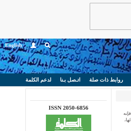
English
روابط ذات صلة
اتـصل بـنا
لدعم الكلمة
ISSN 2050-6856
إنه
ها،