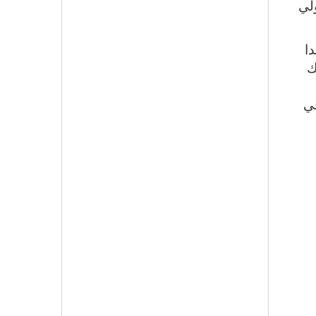
لي
ا
وشارك
في