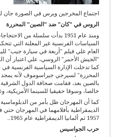
اجتماع المخرجين ويرس في الصورة جان لوك
الروس في "كان" ضد "الصين" المحررة
ومنذ عام 1951 بدأت سلسلة من ال
السياسات الفرنسية غير المعلنة التي تتحك
العام علي فيلم "أربعة في سيارة جيب" لليوب
"الجيش الأحمر" الروسي، علي اعتبار أن ال
كما تدخلت الإدارة السياسية الفرنسية في
المحررة" لسيرجي جيراسوموف لأنه يمجد ح
بالصين بعد، فقامت صحافة الدول الشرقية با
خالصا، وسوقا حقيقيا للسينما الأمريكية، وغا
كما أن المهرجان ظل بأمر من الدبلوماسية ا
الديمقراطية بأفلامهما في المهرجان حتي 
1957 ثم ألمانيا الديمقراطية عام 1965..
حرب الجواسيس