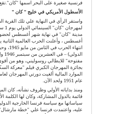
فرنسية صغيرة على البحر اسمها "كان".تق
الأسطول الأمريكي في خليج " كان "
واستقر الرأي في النهاية علي تلك القرية ال
انتهاء 
الدو
مفتوحة" للايطالي روسوليني، وهو من أقوي ا
بجائزة المهرجان الكبري فيلم "معركة الس
عام 1951 ولحد الآن.
ومنذ بداياته الأولي وظروف نشأته، كان المه
قائمة بالدول المشاركة، وكان لها الكلمة ا
سياساتها مع سياسة فرنسا الخارجية الدولية
عليه، واعتمدت فرنسا علي "خطة مارشال" ل