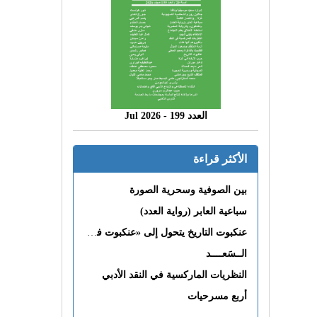
العدد 199 - 2026 Jul
الأكثر قراءة
بين الصوفية وسحرية الصورة
سباعية العابر (رواية العدد)
عنكبوت التاريخ يتحول إلى «عنكبوت فى القلب»
الــسَعــــد
النظريات الماركسية في النقد الأدبي
أربع مسرحيات