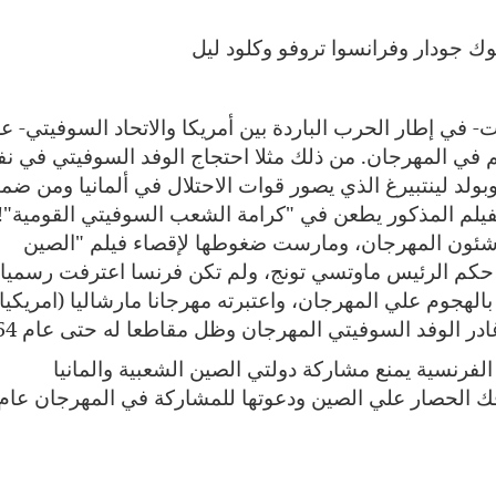
 جودار وفرانسوا تروفو وكلود ليل
احتجاجات- في إطار الحرب الباردة بين أمريكا والاتحاد السوفيتي- ع
م في المهرجان. من ذلك مثلا احتجاج الوفد السوفيتي في 
ولد لينتبيرغ الذي يصور قوات الاحتلال في ألمانيا ومن ضمن
فيلم المذكور يطعن في "كرامة الشعب السوفيتي القومية"!
 شئون المهرجان، ومارست ضغوطها لإقصاء فيلم "الصين
كم الرئيس ماوتسي تونج، ولم تكن فرنسا اعترفت رسميا
لهجوم علي المهرجان، واعتبرته مهرجانا مارشاليا (امريكيا)
در الوفد السوفيتي المهرجان وظل مقاطعا له حتى عام 1954.
لفرنسية يمنع مشاركة دولتي الصين الشعبية والمانيا
فك الحصار علي الصين ودعوتها للمشاركة في المهرجان عام