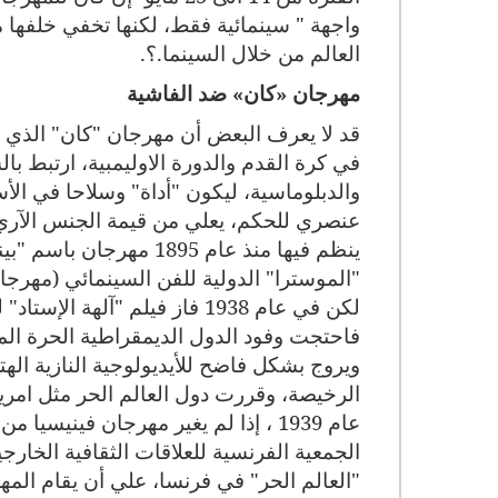
واجهة " سينمائية فقط، لكنها تخفي خلفها
العالم من خلال السينما.؟.
مهرجان «كان» ضد الفاشية
قد لا يعرف البعض أن مهرجان "كان" الذي يع
في كرة القدم والدورة الاوليمبية، ارتبط ب
والدبلوماسية، ليكون "أداة" وسلاحا في ال
عنصري للحكم، يعلي من قيمة الجنس الآري. 
"الموسترا" الدولية للفن السينمائي (مهرجان
لكن في عام 1938 فاز فيلم "آل
فاحتجت وفود الدول الديمقراطية الحرة الم
ويروج بشكل فاضح للأيديولوجية النازية الهتلر
الرخيصة، وقررت دول العالم الحر مثل امري
عام 1939 ، إذا لم يغير مهرجان فين
الجمعية الفرنسية للعلاقات الثقافية الخار
"العالم الحر" في فرنسا، علي أن يقام المهرج