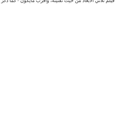
فيلم ثلاثي الابعاد من حيث تقنيته، وأقرب مايكون - كما ذكر