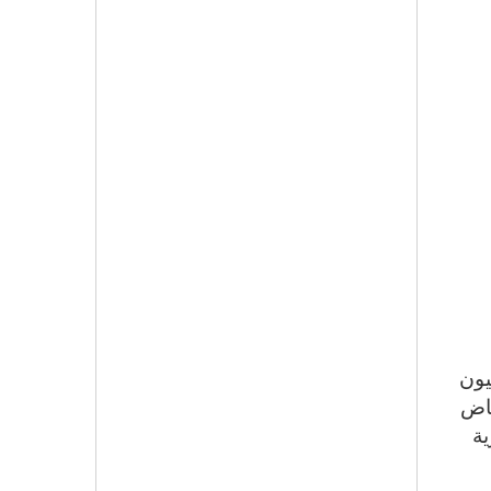
يون
حاض
زية