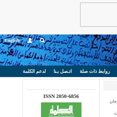
English
روابط ذات صلة
اتـصل بـنا
لدعم الكلمة
ISSN 2050-6856
جان
،