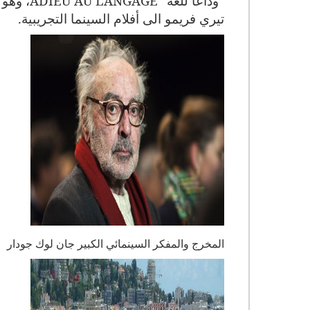
"وداعا للغة"
ADIEU AU LANGAGE
، وهو 
تيري فريمو الى أفلام السينما التجريبية.
المخرج والمفكر السينمائي الكبير جان لوك جودار