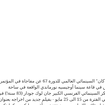
أعلن تيري فريمو المندوب العام لمهرجان "كان" السينمائي العالمي للدورة 67 عن مفاجاة في المؤتمر
مهرجان الذي أقيم يوم 17 مارس في قاعة سينما أوجيسيه نورماندي الواقعة في ساحة
الشانزليزيه،الا وهى مشاركة المخرج والمفكر السينمائي الفرنسي الكبير جان لوك جودار (3
المسابقة الرسمية للمهرجان - الذي يقام في الفترة من 15 الى 25 مايو - بفيلم جديد من اخراجه بعنوا