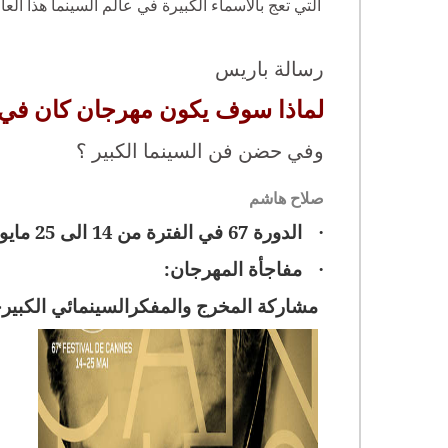
التي تعج بالأسماء الكبيرة في عالم السينما هذا العا
رسالة باريس
لماذا سوف يكون مهرجان كان في دورته 67 موعدا م
وفي حضن فن السينما الكبير ؟
صلاح هاشم
الدورة 67 في الفترة من 14 الى 25 مايو تعرض 49 فيلما من 28 دولة
·
مفاجأة المهرجان:
·
مشاركة المخرج والمفكرالسينمائي الكبيرجان لوك جودار (83 سنة) بفيلم جد