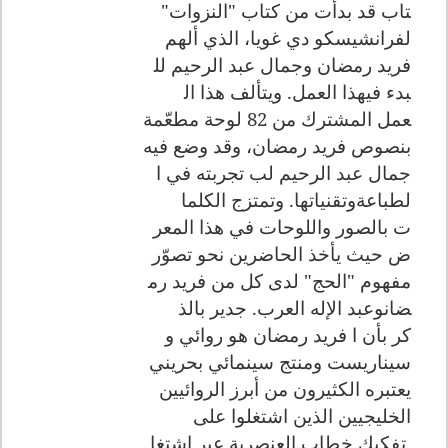
تاب قد بدأت من كتاب "النزوات"
لفرانشيسكو دي غويا، الذي ألهم
فريد رمضان وجمال عبد الرحيم لل
بدء فيهذا العمل. ويتألف هذا ال
عمل المشترك من 82 لوحة مطعّمة
بنصوص فريد رمضان، وقد وضع فيه
جمال عبد الرحيم لب تجربته في ا
لطباعةوتقنياتها. وتمتزج الكلما
ت بالصور واللوحات في هذا المعر
ض حيث يأخذ الحاضرين نحو تصوّر
مفهوم "الحج" لدى كل من فريد رم
ضانوعبد الإله العرب. جدير بالذ
كر بأن ا فريد رمضان هو روائي و
سيناريست ومنتج سينمائي بحريني
يعتبره الكثيرون من أبرز الروائ
يين
الخليجيين الذين اشتغلوا على
تفكيك خطاب العنصرية عبر اشتغا