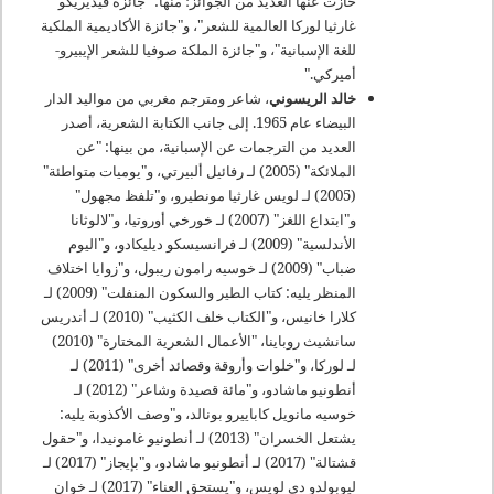
حازت عنها العديد من الجوائز؛ منها: "جائزة فيديريكو
غارثيا لوركا العالمية للشعر"، و"جائزة الأكاديمية الملكية
للغة الإسبانية"، و"جائزة الملكة صوفيا للشعر الإيبيرو-
أميركي
".
خالد الريسوني
، شاعر ومترجم مغربي من مواليد الدار
البيضاء عام 1965. إلى جانب الكتابة الشعرية، أصدر
العديد من الترجمات عن الإسبانية، من بينها: "عن
الملائكة" (2005) لـ رفائيل ألبيرتي، و"يوميات متواطئة"
(2005) لـ لويس غارثيا مونطيرو، و"تلفظ مجهول"
و"ابتداع اللغز" (2007) لـ خورخي أوروتيا، و"لالوثانا
الأندلسية" (2009) لـ فرانسيسكو ديليكادو، و"اليوم
ضباب" (2009) لـ خوسيه رامون ريبول، و"زوايا اختلاف
المنظر يليه: كتاب الطير والسكون المنفلت" (2009) لـ
كلارا خانيس، و"الكتاب خلف الكثيب" (2010) لـ أندريس
سانشيث روباينا، "الأعمال الشعرية المختارة" (2010)
لـ لوركا، و"خلوات وأروقة وقصائد أخرى" (2011) لـ
أنطونيو ماشادو، و"مائة قصيدة وشاعر" (2012) لـ
خوسيه مانويل كاباييرو بونالد، و"وصف الأكذوبة يليه:
يشتعل الخسران" (2013) لـ أنطونيو غامونيدا، و"حقول
قشتالة" (2017) لـ أنطونيو ماشادو، و"بإيجاز" (2017) لـ
ليوبولدو دي لويس، و"يستحق العناء" (2017) لـ خوان