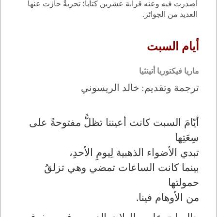
أصدرت فيه وعنه قرابة عشرين كتاباً؛ تجربةٌ حازت عنها
العديد من الجوائز.
أيام السبت
ماريا فيكتوريا أتينثيا
ترجمة وتقديم: خالد الريسوني
أيّامَ السبت كانت أعيننا تظلُّ مفتوحةً على
سِعَتِها
تبدي الأضواء الذهبية لِيومِ الأحدِ،
بينما كانت الساعات تمضي وهي تزلقُ
حمولتها
من الأوهام فينا
.
جالساتٍ على طاولات الدرس، في صفوف