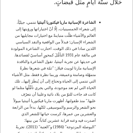
خلال ستّة أيامٍ مثلَ قبضاتٍ
.
الشاعرة الإسبانية ماريا فيكتوريا أتينثيا
تنتمي، جيليّاً،
إلى شعراء الخمسينيات، إلّا أنّ اختياراتها ورؤيتها إلى
العالم والأشياء ظلّت متباينةً مع اختيارات مجايليها من
الشعراء الإسبان؛ فبدلاً من الواقعية والنقد السياسي
اللذين سادا في ذلك الوقت، اختارت الشاعرة المولودة
في مالقة عام 1931 التأمُّلَ كمحورٍ أساسيّ لقصائدها
.
في حديثها عن تجربة أتينثيا، تقول الشاعرة والناقدة
الإسبانية مارتا لوبيث فيلار: "ثمّة في شعرها نظرةٌ
متمهّلة وصامتة وعميقة، وربما نظرة فقط، مثل الأشياء
التي تنتمي إلى الحياة وتحتاج إلى أن يُنظَرَ إليها... تلك
الحياة التي لم تعد موجودة، والتي يجري تأمُّلُها مثلما لو
كانت قد جاءت للتوّ من بلاد نائية وعلينا أن نتعرّف
عليها
".
منذ طفولتها، أظهرت ماريا فيكتوريا أتينثيا ميولاً
نحو الشعر والرسم والموسيقى. لكنّها، بدءاً من الرابعة
والعشرين من عمرها، كرست حياتها للشعر الذي
أصدرت فيه وعنه قرابة عشرين كتاباً؛ من بينها:
"البوصلة المزدوجة" (1984) و"العتبة" (2011). تجربةٌ