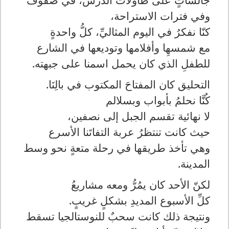
وفي فترات الاستراحة،
كنّا نفكرُ في اليوم المثاليِّ، كلُّ واحدةٍ
مع شمسهِا وأفلامها وتوديعها في الشارع
للطفلِ الذي كان يحمل اسمنا على جبهته
.
التحليق كان المفتاحَ المكتوب في بالِنَا
.
كُنَّا نحلمُ بأبواب وبسلالم
لا نهائية تقسم الجبل إلى نصفين،
حيث كانت تنتظرُ عربة التفاتَنا الأسرع
وهي تأخذ طريقها في رحلة متعةٍ نحو وسط
المدينة
.
لكنّ الأحد كان يمُرُّ ومعه مشاريعُ
كلِّ الأسبوع المديدِ بشكلٍ غريبٍ
.
ونتيجة ذلك كانت سحبٌ للنوستالجيا تسقط