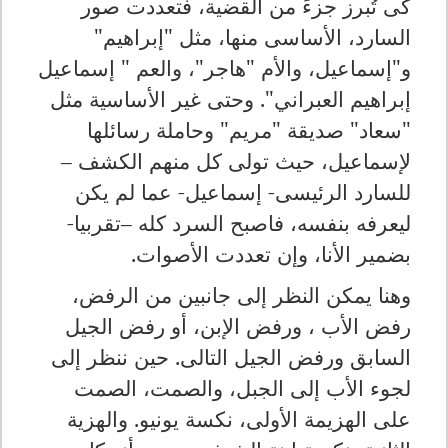
كى تُبرز جزءً من القضية، فتعددت صور
السارد، الأساسى منها، مثل "إبراهيم"
و"إسماعيل، والأم "هاجر"، والعم " إسماعيل
إبراهيم العبراني". وحتى غير الأساسية مثل
"سعاد" صديقة "مريم" وحاملة رسائلها
لإسماعيل، حيث تولى كل منهم الكشف –
للسارد الرئيسى- إسماعيل- عما لم يكن
ليعرفه بنفسه، فاصبح السرد كله –تقربيا-
بضمير الأنا، وإن تعددت الأصوات.
وهنا يمكن النظر إلى جانبين من الرفض،
رفض الأب ، ورفض الإبن، أو رفض الجيل
السابق ورفض الجيل التالى. حين ننظر إلى
لجوء الأب إلى الجبل، والصمت، الصمت
على الهزيمة الأولى، نكسة يونيو. والهزية