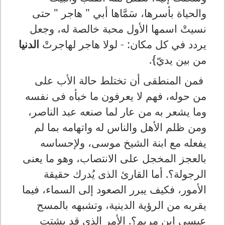
والحياة بأسرها، سَمَّاها أبي " هاجر " حتى
نسيتْ اسمها الأول محبة خالصة له، وجعل
يردد في كل مكان: - لولا هاجر لهاجرتْ
الدنيا
من بين يديّ}.
فمن المنطقى أن تختلط حالة الأب على
من حوله، فهم لا يعرفون ما خبأه فى نفسه
وما يشعر به من عار لما صنعه عبد الناصر،
ومن ظلم الأهل والناس له واتهامه بما لم
يفعله مع ابنة الشيخ موسى، ولإحساسه
بالعجز المخجل على الانتصاب، وهو ما يعنى
الرجولة؟. أما القارئ الذى يُدرك حقيقة
الأمور، فكيف يبرر الصعود إلى السماء، فيما
يقربه من الرؤية الدينية، وتشبهه بالمسح
عيسى ابن مريم؟. الأمر الذى قد يشتت