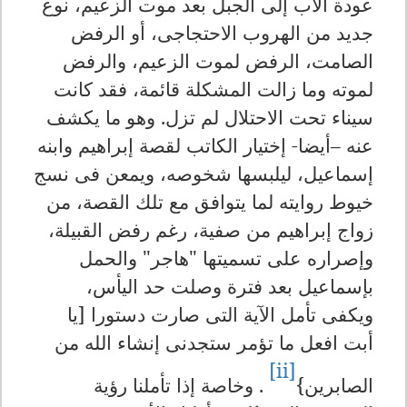
عودة الأب إلى الجبل بعد موت الزعيم، نوع
جديد من الهروب الاحتجاجى، أو الرفض
الصامت، الرفض لموت الزعيم، والرفض
لموته وما زالت المشكلة قائمة، فقد كانت
سيناء تحت الاحتلال لم تزل. وهو ما يكشف
عنه –أيضا- إختيار الكاتب لقصة إبراهيم وابنه
إسماعيل، ليلبسها شخوصه، ويمعن فى نسج
خيوط روايته لما يتوافق مع تلك القصة، من
زواج إبراهيم من صفية، رغم رفض القبيلة،
وإصراره على تسميتها "هاجر" والحمل
بإسماعيل بعد فترة وصلت حد اليأس،
ويكفى تأمل الآية التى صارت دستورا [يا
أبت افعل ما تؤمر ستجدنى إنشاء الله من
[ii]
الصابرين}
. وخاصة إذا تأملنا رؤية