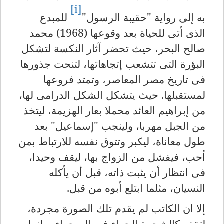
[i]
به إلى رواية "حقيبة الرسول"
للمبدع
الذى أتى للحياة بعد وقوعها (1968) محمد
صالح البحر، حيث تحضر آثار النكسة لتشكل
البؤرة التى تتشعب إتجاهاتها، لتنحت جذورها
فى تاريخ مصر المعاصر، وتمتد فروعها
لمستقبلها. حيث يتشكل الشكل الدرامى لها،
من إبراهيم العائد محملا بعار الهزيمة، ليتخذ
من الجبل مهربا، ولينجب "إسماعيل" بعد
طول معاناة، ليكبر وتتوق نفسه للارتباط بمن
أحب، فيفشل من الزواج بها، ليقف وحيدا،
فى انتظار أن يثبت ذاته، قبل أن يأكله
النسيان، مثلما ابتلع أبوه من قبل.
إلا ان الكاتب لم يقدم تلك الصورة مجردة،
لتقف كالشجرة الجراء فى الصحراء، وإنما