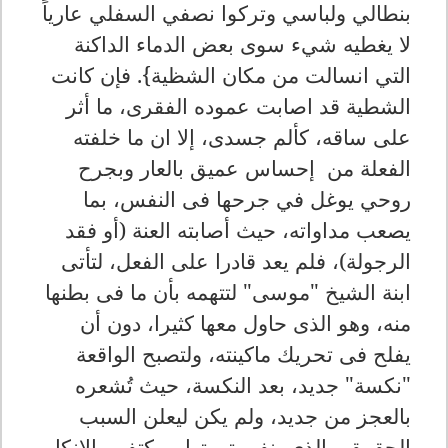
بنطالي ولباسي وتركوا نصفي السفلي عارياً
لا يغطيه شيء سوى بعض الدماء الداكنة
التي انسالت من مكان الشظية}. فإن كانت
الشطية قد اصابت عموده الفقرى، ما أثر
على ساقه، كألم جسدى، إلا ان ما خلفته
الفعلة من إحساس عميق بالعار وبجرح
روحي يوغل في جرحها فى النفس، بما
يصعب مداواته، حيث أصابته العنة (أو فقد
الرجولة)، فلم يعد قادرا على الفعل، لتأتى
ابنة الشيخ "موسى" لتتهمه بأن ما فى بطنها
منه، وهو الذى حاول معها كثيرا، دون أن
يفلح فى تحريك ماكينته، ولتصبح الواقعة
"نكسة" جديد، بعد النكسة، حيث تُشعره
بالعجز من جديد، ولم يكن ليعلن السبب
الحقيىقى الذى ينفى تهمتها، ويكتفى بالإنكار،