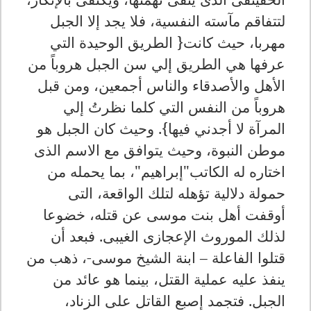
لتتفاقم مآسته النفسية، فلا يجد إلا الجبل
مهربا، حيث كانت{ الطريق الوحيدة التي
عرفها هي الطريق إلي سن الجبل هروباً من
الأهل والأصدقاء والناس أجمعين، ومن قبل
هروباً من النفس التي كلما نظرتُ إلي
المرآة لا أجدني فيها}. وحيث كان الجبل هو
موطن النبوة، وحيث يتوافق مع الاسم الذى
اختاره له الكاتب"إبراهيم"، بما يحمله من
حمولة دلالية تؤهله لتلك الواقعة، التى
أوقفت أهل بنت موسى عن قتله، خضوعا
لذلك الموروث الإعجازى الغيبى. فبعد أن
قتلوا الفاعلة – ابنة الشيخ موسى-، ذهب من
ينفذ عليه عملية القتل، بينما هو عائد من
الجبل. فتجمد إصبع القاتل على الزناد،