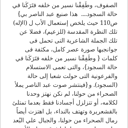
الصفوف، وطَفِقْنا نسير من خلفه فتَرَكَنا في
حالة السجود.... هذا صنيع عبد الناصر بي}
ص110 حيث يلخص إستعمال الأب ل (الإله)
تلك النظرة المقدسة (للزعيم)، فضلا عن
تلك الجملة الشاعرية التى تحمل فى
جوانجبها صورة عصر كامل، مكثفة فى
كلمات { وطَفِقْنا نسير من خلفه فتَرَكَنا في
حالة السجود}، والتى تعمى الاستسلام
والفرعونية التى حولت شعبا إلى حالة
(السجود). و
{فينتشر صوت عبد الناصر يملأ
الصحراء من حولنا، لم نكن نهتز وحدنا
لكلامه، أو تتزلزل أجسادنا فقط بعدما تمتلئ
بالقشعريرة وتهتف بالنداء، بل اهتزت أيضاً
رمال الصحراء من حولنا، والجبال علي البُعد