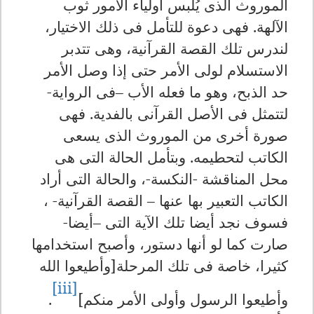
الموروث الذى يُلبس أولياء الأمور ثوب
الآلهة. فهى دعوة للتأمل فى ذلك الاختيار،
لندرس تلك القصة القرآنية، وهى تتدبر
الاستسلام لولى الأمر حتى إذا وصل الأمر
حد الذبح، وهو ما فعله الأب –فى الرواية-
لتتمثل فى الأصل القرآنى بالفدية. فهى
صورة أخرى من الموروث الذى يسعى
الكاتب لتحطيمه. وبتأمل الحالة التى هى
محل المناقشة -النكسة-، والحالة التى أراد
الكاتب التعبير بها عنها – القصة القرآنية- ،
فسوف نجد أيضا تلك الآية التى –أيضا-
صارت كما لو أنها دستور، وأصبح استخدامها
كثيرا، خاصة فى تلك المرحلة[وأطيعوا الله
[iii]
وأطيعوا الرسول وأولى الأمر منكم]
.