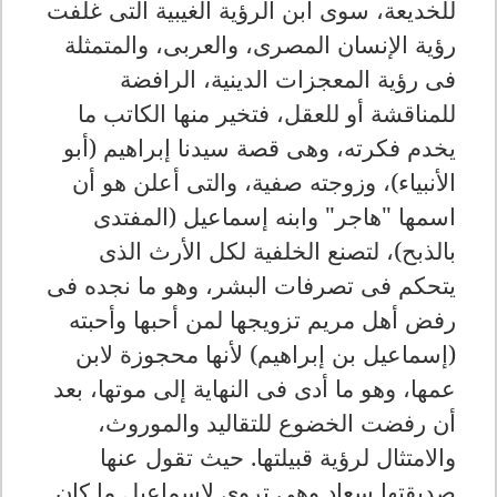
للخديعة، سوى ابن الرؤية الغيبية التى غلفت
رؤية الإنسان المصرى، والعربى، والمتمثلة
فى رؤية المعجزات الدينية، الرافضة
للمناقشة أو للعقل، فتخير منها الكاتب ما
يخدم فكرته، وهى قصة سيدنا إبراهيم (أبو
الأنبياء)، وزوجته صفية، والتى أعلن هو أن
اسمها "هاجر" وابنه إسماعيل (المفتدى
بالذبح)، لتصنع الخلفية لكل الأرث الذى
يتحكم فى تصرفات البشر، وهو ما نجده فى
رفض أهل مريم تزويجها لمن أحبها وأحبته
(إسماعيل بن إبراهيم) لأنها محجوزة لابن
عمها، وهو ما أدى فى النهاية إلى موتها، بعد
أن رفضت الخضوع للتقاليد والموروث،
والامتثال لرؤية قبيلتها. حيث تقول عنها
صديقتها سعاد وهى تروى لإسماعيل ما كان