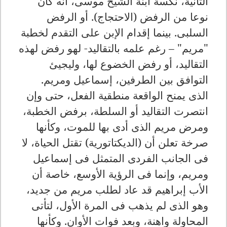
الثانية، نكسة ابنة الشيخ موسى، أنه كان
نوعا من الرفض (الاحتجاج). أو الرفض
السلبى. بينما إقدام الإبن على التقدم لخطبة
"مريم" – رغم علمه بالتقاليد- لهو رفض لهذه
التقاليد، أو رفض الخضوع لها، وليجيئ
التوافق بين الطرفين، إسماعيل ومريم.
الذى يمنح الواقعة منطقية الفعل، حتى وإن
انتصرت التقاليد أو السلطة، برفض الخطبة،
ومرض مريم الذى أدى بها للموت، وكأنها
صرخة تعلن أن (الديكتاتورية) تقتل الحياة، لا
فى الجانب الفردى المتمثل فى إسماعيل
ومريم، وإنما فى الرؤية الأوسع، خاصة أن
الأب إبراهيم قد عاد لطلب مريم من جديد،
وهو الذى لم يذهب فى المرة الأول، لتأتى
المحاولة واهنة، وبعد فوات الأوان. وكأنها