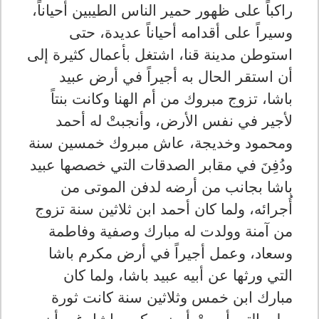
راكباً على ظهور حمير الناس الطيبين أحياناً،
وسيراً على أقدامه أحياناً عديدة، حتى
استوطن مدينة قنا، اشتغل بأعمال كثيرة إلى
أن استقر الحال به أجيراً في أرض عبيد
باشا، تزوج مبروك من أم الهنا وكانت بنتاً
لأجير في نفس الأرض، وأنجبتْ له أحمد
ومحمود وخديجة، عاش مبروك خمسين سنة
ودُفِنَ في مقابر الصدقات التي خصصها عبيد
باشا بجانب من أرضه لدفن الموتى من
أُجرائه، ولما كان أحمد ابن ثلاثين سنة تزوج
من آمنة وولدت له مبارك وصفية وفاطمة
وسعاد، وعمل أجيراً في أرض مكرم باشا
التي ورثها عن أبيه عبيد باشا، ولما كان
مبارك ابن خمس وثلاثين سنة كانت ثورة
يوليو التي أممتْ أرض مكرم باشا، غير أن