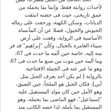
لأحداث روايته فقط، وإنما بما يحمله من
عمق تاريخى، حيث فى حضنه انبثقت
الديانات، وسكن الكهنة، وزحفت على رماله
الجيوش والخيول، فضلا عن أن المآىساة
الأساسية فى الرواية، وقعت على أرض
سيناء العامرة بالجبال، وكأن "إبراهيم" قد فر
منه إليه، خاصة حين آلمه ما حدث فى 67،
وما آلمه حين موت من صنع ما حدث فى 67.
وهو ما عبر عنه فى الجملة الافتتاحية
بالرواية {
لم يكن أحد يعرف الجبل مثل
أبي}. فكان الجبل هو الملجأ، حين الضيق،
وهو الأمل حين كان مولد المستقبل عليه
"إسماعيل". فهو الماضى بما يحمله، وهو
المستقبل بما يأمله. لذا خصه الكاتب منذ