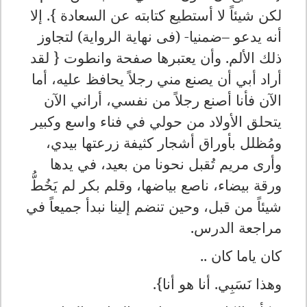
لكن شيئاً
لا أستطيع كتابته عن السعادة }. إلا
أنه يدعو –ضمنيا- (فى نهاية الرواية) لتجاوز
ذلك الألم. وأن يعتبرها صفحة وانطوت {
لقد
أراد أبي أن يصنع مني رجلاً يحافظ عليه، أما
الآن فأنا أصنع رجلاً من نفسي، أراني الآن
يتحلق الأولاد من حولي في فناء واسع وكبير
ومُظلل بأوراق أشجار كثيفة زرعتها بيدي،
وأرى مريم تُقبل نحونا من بعيد، في يدها
ورقة بيضاء، ناصع بياضها، وقلم بكر لم يَخُطُّ
شيئاً من قبل، وحين تنضم إلينا نبدأ جميعاً في
مراجعة الدرس.
كان ياما كان ..
وهذا نَسَبِي. أنا هو أنا}.