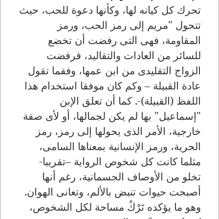
تحرك كل كيانه لها، وكأنها دعوة للحب، حيث
تتحول "مريم إلى رمز الحب، ورمز
المقاومة، فهى التى رفضت أن تخضع
للسائر من العادات والتقاليد، فرفضت
الزواج التقليدى من ابن عمها، وفقما تقول
عادة القبيلة – وكم كان موفقا استخدام هذا
اللفظ (القبيلة)-. كما أن تعلق الإبن
"إسماعيل" بها لم يكن لجمالها، أو لأى صفة
خارجية، الأمر الذى يحولها إلى رمز، رمز
الحرية، ورمز الإنسانية بمعناها السامى،
مثلما كانت كل شخوص الرواية –تقريبا-
تخلو من الأوصاف الجسمانية، رغم أنها
أصبحت حيوات تنبض بالألم، وتعانى الهوان.
وهو ما يؤكده تَرْكُ مساحة لكل الشخوص،