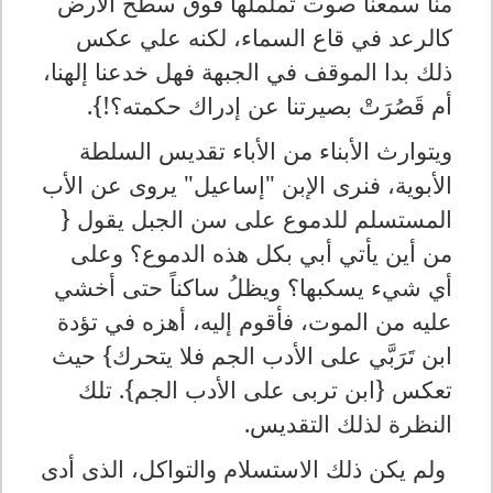
منا سمعنا صوت تململها فوق سطح الأرض
كالرعد في قاع السماء، لكنه علي عكس
ذلك بدا الموقف في الجبهة فهل خدعنا إلهنا،
أم قَصُرَتْ بصيرتنا عن إدراك حكمته؟!}.
ويتوارث الأبناء من الأباء تقديس السلطة
الأبوية، فنرى الإبن "إساعيل" يروى عن الأب
المستسلم للدموع على سن الجبل يقول {
من أين يأتي أبي بكل هذه الدموع؟ وعلى
أي شيء يسكبها؟ ويظلُ ساكناً حتى أخشي
عليه من الموت، فأقوم إليه، أهزه في تؤدة
ابن تَرَبَّي على الأدب الجم فلا يتحرك} حيث
تعكس {ابن تربى على الأدب الجم}. تلك
النظرة لذلك التقديس.
ولم يكن ذلك الاستسلام والتواكل، الذى أدى