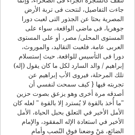
جاءت التفاصيل، لنتحت فى تربة الأرض
المصرية بحثا عن الجذور التى لعبت دورا
جوهريا، فى ماضى الواقعة، سواء على
المستوى المحلى/ مصر، أو على المستوى
العربى عامة. فلعبت التقاليد، والموروث،
دورا فى التأسيس للواقعة. حيث إستسلام
إبراهيم / والد السارد لكل ما كان يقول (إله)
تلك المرحلة
، فيروى الأب إبراهيم عن
تجربته فيها
{
كيف سمحت لنفسي أن
أصدقه مرة أخرى وهو يزعق بصوت حزين
"ما أُخذ بالقوة لا يُسترد إلا بالقوة " لعله كان
الأمل الأخير في التعلق بحبل الحياة، الأمل
الأخير في استعادة الإله المفقود، والإمام
الضائع، مَنْ وضعنا فوق النُصب وأمام