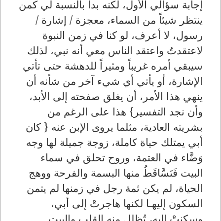
إجابة سؤالي الأول، لكنه بدا بالنسبة لي كمن
ينتظر شيئاً من السماء، معجزة / إشارة /
رسول، لا أعرف، لو كنا في زمن النبوة
لاعتقدتُ واعتقد الناس معي أنه نبي، لذلك
سيبقي أمره غريباً ومثيراً للدهشة حتى تأتي
الإشارة، أو يأتي أي شيء آخر من شأنه أن
ينهي هذا الأمر، أن يغلق صفحته إلى الأبد،
وأن نجد التفسير} هذا على الرغم من
بشريته العادية، مثلما يروى الإبن عنه
{ كان
أبي يمتلك حياة كاملة، زوجة جميلة لها وجه
وَضَّاء في العتمة، وروح تحلق في سماء
البيت فَتَسَّاقَطُ منها البسمة والفرحة ووهج
الحياة، لم يكن ثمة رجل في زمنها لم يتمن
السكون إليهـا لكنها هاجرتْ إلى أبي،
وسكنتْ إليه، تُظلل منه القلب والبيت