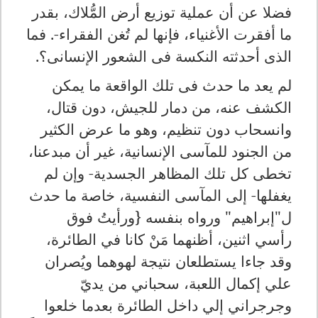
فضلا عن أن عملية توزيع أرض المُّلاك، بقدر
ما أفقرت الأغنياء، فإنها لم تُغن الفقراء-. فما
الذى أحدثته النكسة فى الشعور الإنسانى؟.
لم يعد ما حدث فى تلك الواقعة ما يمكن
الكشف عنه، من دمار للجيش، دون قتال،
وانسحاب دون تنظيم، وهو ما عرض الكثير
من الجنود للمآسى الإنسانية، غير أن مبدعنا،
تخطى كل تلك المظاهر الجسدية- وإن لم
يغفلها- إلى المآسى النفسية، خاصة ما حدث
ل"إبراهيم" ورواه بنفسه {ورأيتُ فوق
رأسي اثنين، أظنهما مَنْ كانا في الطائرة،
وقد جاءا يستطلعان نتيجة لهوهما ويُصران
علي إكمال اللعبة، سحباني من يديّ
وجرجراني إلي داخل الطائرة بعدما خلعوا