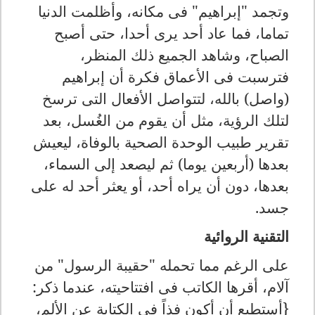
وتجمد "إبراهيم" فى مكانه، وأظلمت الدنيا
تماما، فما عاد أحد يرى أحدا، حتى أصبح
الصباح، وشاهد الجميع ذلك المنظر،
فترسبت فى الأعماق فكرة أن إبراهيم
(واصل) بالله، لتتواصل الأفعال التى ترسخ
لتلك الرؤية، مثل أن يقوم من الغُسل، بعد
تقرير طبيب الوحدة الصحية بالوفاة، ليعيش
بعدها (أربعين يوما) ثم ليصعد إلى السماء،
بعدها، دون أن يراه أحد، أو يعثر أحد له على
جسد.
التقنية الروائية
على الرغم مما تحمله "حقيبة الرسول" من
آلام، أقرها الكاتب فى افتتاحيته، عندما ذكر:
{أستطيع
أن أكون فذاً
في الكتابة عن الألم،