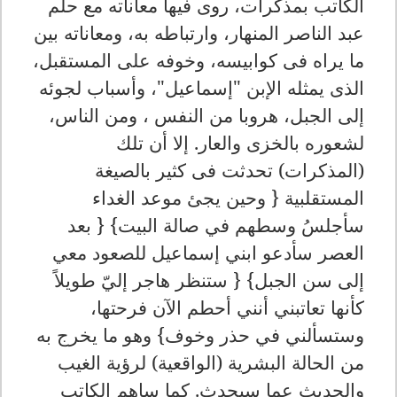
الكاتب بمذكرات، روى فيها معاناته مع حلم
عبد الناصر المنهار، وارتباطه به، ومعاناته بين
ما يراه فى كوابيسه، وخوفه على المستقبل،
الذى يمثله الإبن "إسماعيل"، وأسباب لجوئه
إلى الجبل، هروبا من النفس ، ومن الناس،
لشعوره بالخزى والعار. إلا أن تلك
(المذكرات) تحدثت فى كثير بالصيغة
المستقلبية
{
وحين يجئ موعد الغداء
سأجلسُ وسطهم في صالة البيت} { بعد
العصر سأدعو ابني إسماعيل للصعود معي
إلى سن الجبل}
{
ستنظر هاجر إليّ طويلاً
كأنها تعاتبني أنني أحطم الآن فرحتها،
وستسألني في حذر وخوف}
وهو ما يخرج به
من الحالة البشرية (الواقعية) لرؤية الغيب
والحديث عما سيحدث. كما ساهم الكاتب