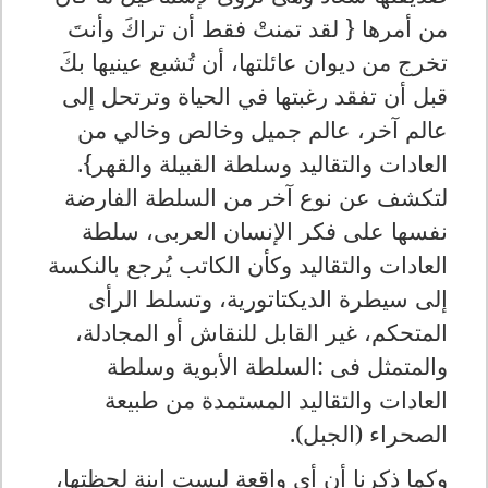
من أمرها
{
لقد تمنتْ فقط أن تراكَ وأنتَ
تخرج من ديوان عائلتها، أن تُشبع عينيها بكَ
قبل أن تفقد رغبتها في الحياة وترتحل إلى
عالم آخر، عالم جميل وخالص وخالي من
العادات والتقاليد وسلطة القبيلة والقهر}.
لتكشف عن نوع آخر من السلطة الفارضة
نفسها على فكر الإنسان العربى، سلطة
العادات والتقاليد
وكأن الكاتب يُرجع بالنكسة
إلى سيطرة الديكتاتورية، وتسلط الرأى
المتحكم، غير القابل للنقاش أو المجادلة،
والمتمثل فى :السلطة الأبوية وسلطة
العادات والتقاليد المستمدة من طبيعة
الصحراء (الجبل).
وكما ذكرنا أن أى واقعة ليست ابنة لحظتها،