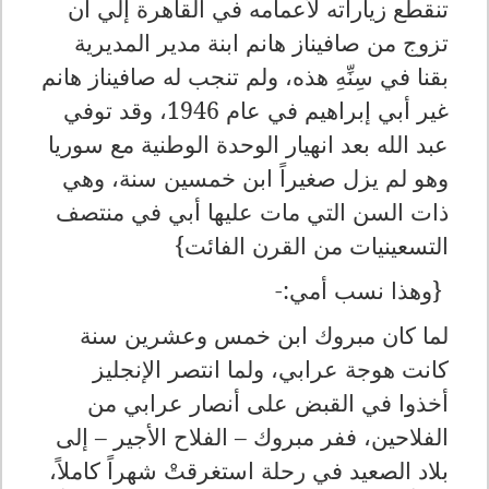
تنقطع زياراته لأعمامه في القاهرة إلي أن
تزوج من صافيناز هانم ابنة مدير المديرية
بقنا في سِنِّهِ هذه، ولم تنجب له صافيناز هانم
غير أبي إبراهيم في عام 1946، وقد توفي
عبد الله بعد انهيار الوحدة الوطنية مع سوريا
وهو لم يزل صغيراً ابن خمسين سنة، وهي
ذات السن التي مات عليها أبي في منتصف
التسعينيات من القرن الفائت}
{وهذا نسب أمي:-
لما كان مبروك ابن خمس وعشرين سنة
كانت هوجة عرابي، ولما انتصر الإنجليز
أخذوا في القبض على أنصار عرابي من
الفلاحين، ففر مبروك – الفلاح الأجير – إلى
بلاد الصعيد في رحلة استغرقتْ شهراً كاملاً،