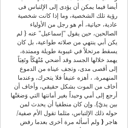
أيضا فيما يمكن أن يؤدى إلى الإلتباس فى
رؤية تلك الشخصية، وما إذا كانت شخصية
عادية، حياتية، أم هو رجل من الأولياء
الصالحين، حين يقول "إسماعيل" عنه { لم
يكن أبي ينتهي من صلاته طواعية، بل كان
يسقط مرتحلاً في غيبوبة طويلة وممتدة،
يهمد خلالها الجسد وقد أضحي مُنْهَكَاً وتَعِبَاً
إلى أقصى مدى، وتجف عيناه من الدموع
المنهمرة، ، أهزه عنيفاُ فلا يتحرك، وعندما
أخاف من الموت بشكل حقيقي، وأخاف أن
أرجع إلى أمي وحيداً بغير أمانتها التي وَضعَتْها
بين يديّ}. وإن كان منطقيا أن يحدث لمن
حوله ذلك الإلتباس، مثلما تقول الأم صفية/
هاجر
{
ولم أسأله مرة أخرى بعدما رفض