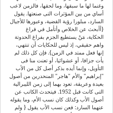
وغنما لها ما سبقها، وما لحقها، فالزمن لاعب
أساي من بين المؤثرات التى صنعتها. يقول
السارد، مبلورا رؤية القضية، وعبورها للأجيال
{أأبحث عن الخلاص وأتأمل في فراغ
الحكاية، مَنْ يستطيع الجزم بفراغ الحدوتة
واهم حقيقي، إذ ليس للحكايات أن تنتهي،
إنها فعل ممتد في الزمن}.
فإن كل ذلك لم
يأت جزافا، أو عشوائيا، أو تعنت منا فى
التأويل، وإنما أيده بذكر أصل كل من الأب
"إبراهيم" والأم "هاجر" المنحدرين من أصول
بعيدة وعريقة، تعود بهما إلى زمن الليبرالية
التى كانت قبل 1952. فيتحدث الكاتب عن
أصول الأب
وكذلك كان نسب الأم، وما يقوله
عنهما السارد: فعن نسب الأب يقول { ولم