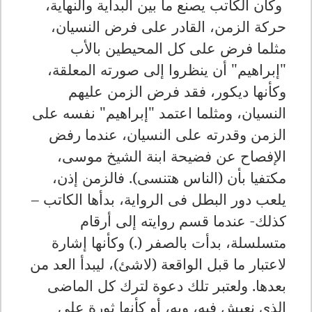
وكأن الكاتب يصنع ما بين البداية والنهاية،
حركة الزمن، القادر على فرض النسيان،
مثلما فرض على كل المحيطين بالأب
"إبراهيم" أن ينظروا إلى صورته المعلقة،
وكأنها ديكور، فقد فرض الزمن عليهم
النسيان، ومثلما اعتمد "إبراهيم" نفسه على
الزمن وقدرته على النسيان، عندما رفض
الإفصاح عن فضيحة ابنة الشيخ موسى،
مكتفيا بأن (الناس هتنسى). فالزمن إذن،
يلعب دور البطل فى الرواية، بدأها الكاتب –
كذلك- عندما قسم روايته إلى أرقام
متسلسلة، بدأت بالصفر (.) وكأنها إشارة
لاعتبار ما قبل الواقعة (لاشئ)، ليبدأ العد من
بعدها. ولعتبر تلك دعوة لترك كل الماضى
الذى نعيش فيه، وبه، أو كأنها ثورة على