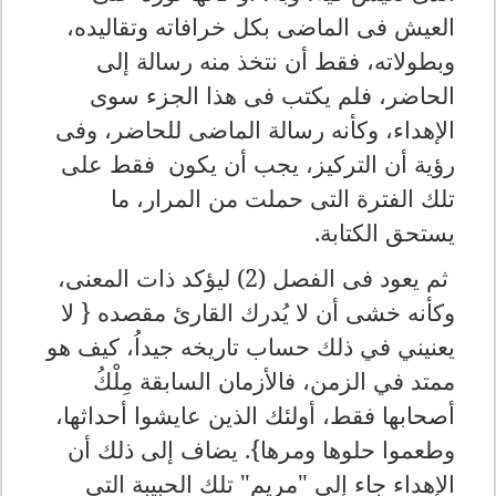
العيش فى الماضى بكل خرافاته وتقاليده،
وبطولاته، فقط أن نتخذ منه رسالة إلى
الحاضر، فلم يكتب فى هذا الجزء سوى
الإهداء، وكأنه رسالة الماضى للحاضر، وفى
رؤية أن التركيز، يجب أن يكون فقط على
تلك الفترة التى حملت من المرار، ما
يستحق الكتابة.
ثم يعود فى الفصل (2) ليؤكد ذات المعنى،
وكأنه خشى أن لا يُدرك القارئ مقصده {
لا
يعنيني في ذلك حساب تاريخه جيداُ، كيف هو
ممتد في الزمن، فالأزمان السابقة مِلْكُ
أصحابها فقط، أولئك الذين عايشوا أحداثها،
وطعموا حلوها ومرها}
. يضاف إلى ذلك أن
الإهداء جاء إلى "مريم" تلك الحبيبة التى