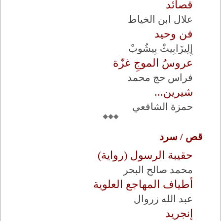
قصائد
علال ابن الخياط
فن وحيد
إِلِيزَابِيثْ بِيشُوبْ
عروسُ الموجِ غزّة
فراس حج محمد
شيرين...
حمزة الشافعي
قص / سرد
حقيبة الرسول (رواية)
محمد صالح البحر
أطياف المهاجع العلوية
عبد الله زروال
إنجريد