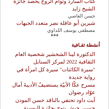
كتاب السارد وتوأم الروح يحصد جائزة
الشيخ زايد
حسن العاصي
شيرين أبو عاقلة نصر متعدد الجبهات
مصطفى يوسف اللداوي
أنشطة ثقـافية
الدكتورة لينا الشخشير شخصية العام
الثقافية 2022 لمركز السنابل
"سيرة الكائنات" سيرة كل امرأة في
رواية جديدة
مسرح عكّا الأبيّة يستضيفُ الأديبةَ آمال
عوّاد رضوان
آيت داود تحتفي بالناقد حسن المودن
حسين حبش يتوج بجائزة البوسنة