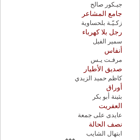
جيـكور صالح
جامع المشاعر
زكـيّـة بلحساوية
رجل بلا كهرباء
سمير الفيل
أنفاس
مرفـت يـس
صديق الأطيار
كاظم حميد الزيدي
أوراق
بثينة أبو بكر
العفريت
عايدى على جمعة
نصف الحالة
ابتهال الشايب