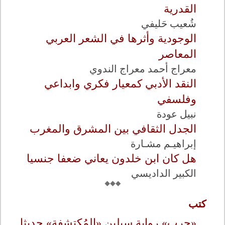
القدرية
شُعيب حَليفي
الوجودية وأثرها في الشعر العربي
المعاصر
معراج أحمد معراج الندوي
النقد الأدبي كمعيار فكري وابداعي
وفلسفي
نبيل عودة
الجدل الثقافي بين المشرق والمغرب
إبراهيـم مشـارة
هل كان ابن خلدون يعاني ضعفا جنسيا
الكبير الداديسي
كتب
«حرب» رواية سيلين «المُكتشفة» حديثا