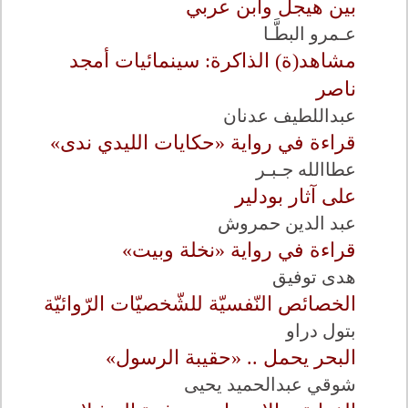
بين هيجل وابن عربي
عـمرو البطَّـا
مشاهد(ة) الذاكرة: سينمائيات أمجد
ناصر
عبداللطيف عدنان
قراءة في رواية «حكايات الليدي ندى»
عطاالله جـبـر
على آثار بودلير
عبد الدين حمروش
قراءة في رواية «نخلة وبيت»
هدى توفيق
الخصائص النّفسيّة للشّخصيّات الرّوائيّة
بتول دراو
البحر يحمل .. «حقيبة الرسول»
شوقي عبدالحميد يحيى