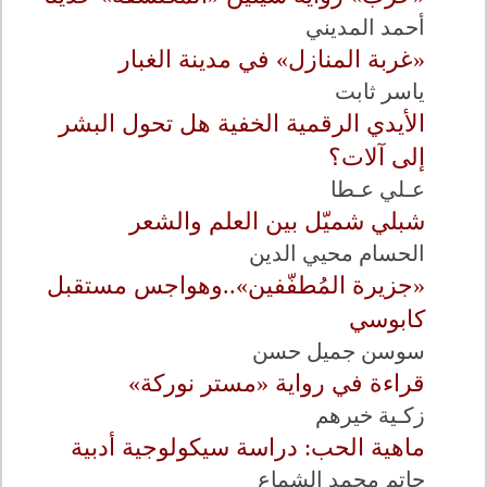
أحمد المديني
«غربة المنازل» في مدينة الغبار
ياسر ثابت
الأيدي الرقمية الخفية هل تحول البشر
إلى آلات؟
عـلي عـطا
شبلي شميّل بين العلم والشعر
الحسام محيي الدين
«جزيرة المُطفّفين»..وهواجس مستقبل
كابوسي
سوسن جميل حسن
قراءة في رواية «مستر نوركة»
زكـية خيرهم
ماهية الحب: دراسة سيكولوجية أدبية
حاتم محمد الشماع