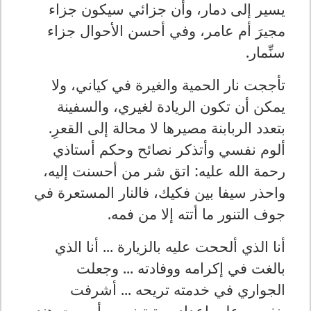
يسير إلى دمار، وأن جزائي سيكون جزاء
مجيرَ أم عامر، وفي أحسن الأحوال جزاء
سنِّمار.
تأججت نار الحمية والغيرة في كياني، ولا
يمكن أن تكون الريادة لغيري، والسفينة
بتعدد الربابنة مصيرها لا محالة إلى القعرِ.
ألوم نفسي وأتذكر نصائح وحكم أستاذي
رحمة الله عليه: اتق شر من أحسنت إليه،
واحذر سيفا بين فكيك، فالنار المستعرة في
جوف التنور ما أتته إلا من فمه.
أنا الذي ألححت عليه بالزيارة ... أنا الذي
بالغت في إكرامه ووفادته ... وجعلت
الجواري في خدمته تريحه ... أشرفت
بنفسي على إعداد مرتبة نومه، أوصيت هند