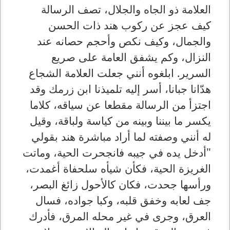
العلامة ذو الجاه والجلال، تصف الرسالة
كيف عجز عن ركوب هند ذات الحسن
والجمال، وكيف نكص وأحجم حصانه عند
النزال، وكم يشفق العامة على صريع
السرير. ابلغوه أنني جعلت العلامة الشجاع
هدّانا جبانا، أسر إليه تلميذنا ابن زرمك وقد
اجتزأ من الرسالة مقطعا عن سياقه، كلاما
يكسر ما بيننا وبينه من كياسة ولباقة، وقيل
له أنني وصفته لما أراد مباشرة هند بقولي
"أدخل يده في جيبه فانجحرت الحية، وماتت
الغريزة الحية، فكأن شيأه سلحفاة أغمدت،
ورأسها جحدت، فكان كالأحول زائغ البصر،
جف لعابه وخفق قلبه، وكبا جواده، فسال
العرق، وجرى في غير محله المرق، فأدرك