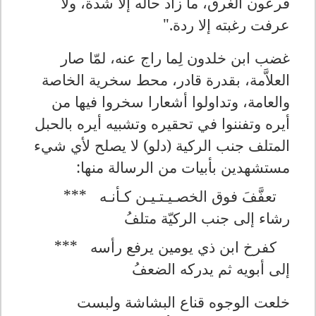
فرعون الغرق، ما زاد حاله إلا شدة، ولا
عرفت رغبته إلا ردة."
غضب ابن خلدون لِما راج عنه، لمّا صار
العلاَّمة، بقدرة قادر، محط سخرية الخاصة
والعامة، وتداولوا أشعارا سخروا فيها من
أيره وتفننوا في تحقيره وتشبيه أيره بالحبل
المتلف جنب الركية (دلو) لا يصلح لأي شيء
مستشهدين بأبيات من الرسالة منها:
تعفَّفَ فوق الخصـيـتـيـن كـأنـه
***
رشاء إلى جنب الركيّة متلفُ
كفرخ ابن ذي يومين يرفع رأسه
***
إلى أبويه ثم يدركه الضعفُ
خلعت الوجوه قناع البشاشة ولبست