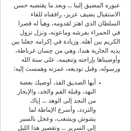
عبوره المضيق إلينا ... وبعد ما يقتضيه حسن
الاستقبال بضيف عزيز، رافقناه للقاء
السلطان الذي اهتز لقدومه، وهيأ له قصرا
في الحمراء بفرشه وماعونه، ونزل نزول
الكريم بين أهله. وزيادة في إكرامه جعلنا بين
يديه الجارية هندا، وهي من حِسان غرناطة،
وأوصيناها بإراحته وتنعيمه، على سنة الله
ورسوله، وقبل توديعه، غمزته وهمست إليه
:
أيها الصديق الفذ، أوصيك بعضة
النهد، وقبلة الفم والخد، والإبحار
من النجد إلى الوهد ... إياك
والتردد، وأسرع الإماطة لما
يشوش ويشغب، وعجل بالسير
إلى السرير ... وتقصير هذا الليل