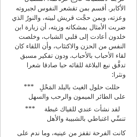
الأكابر. أقسم بمن تقشعر النفوس لجبروته
وعزته، وبمن حجَّت قريش لبيته، والنورٌ الذي
ضربت الأمثال بمشكاته وزيته، أن زيارة ابن
خلدون أعادت إلى قلبي الشباب، وخلصت
النفس من الحزن والاكتئاب، وأن اللقاء كان
لقاء الأحباب بالأحباب. ودون تفكير مسبق
تدفَّق نبع البلاغة للقائه حبا صادقا شعرا
ونثرا:
حللت حلول الغيث بالبلد المَحْلِ
***
على الطائر الميمون والرحب والسهل
لقد نشأت عندي للقياك غبطة
***
تنسِّي اغتباطي بالشبيبة والأهل
كانت الفرحة تقفز من عينيه، وما ندم على