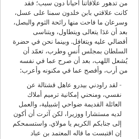
من تدهور علاقاتنا أحيانا دون سبب؛ فقد
كانت علاقتي بابن خلدون سمنا على عسل،
وسرعان ما فاحت منها رائحة الثوم والبصل،
بعد أن غدَا يتعالى ويتطاول، ويتناسى
أفضالي عليه ويتغافل. وبينما نحن في حضرة
السلطان بمجلس أُنسٍ وطرب، تعمّد أن
يُشعل اللهب، بعد أن صرح عما في نفسه
من أرب، وأفصح عما في مكنونه وأعرب:
- لقد راودني بيدرو عاهل قشتالة عن
نفسي، ومنحني إمكانية ترميم أملاك
العائلة القديمة ضواحي إشبيلية، والعمل
لديه مستشارا ووزيرا، لكن آثرت أن أكون
إلى جنابكم الكريم يا مولاي. واستسمحكم
إن اقتبست ما قاله المعتمد بن عباد