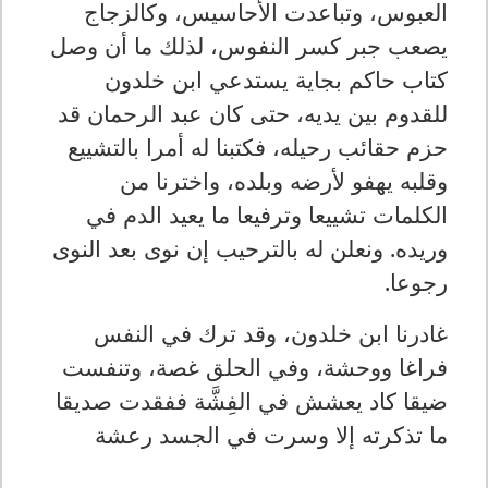
العبوس، وتباعدت الأحاسيس، وكالزجاج
يصعب جبر كسر النفوس، لذلك ما أن وصل
كتاب حاكم بجاية يستدعي ابن خلدون
للقدوم بين يديه، حتى كان عبد الرحمان قد
حزم حقائب رحيله، فكتبنا له أمرا بالتشييع
وقلبه يهفو لأرضه وبلده، واخترنا من
الكلمات تشييعا وترفيعا ما يعيد الدم في
وريده. ونعلن له بالترحيب إن نوى بعد النوى
رجوعا.
غادرنا ابن خلدون، وقد ترك في النفس
فراغا ووحشة، وفي الحلق غصة، وتنفست
ضيقا كاد يعشش في الفِشَّة ففقدت صديقا
ما تذكرته إلا وسرت في الجسد رعشة