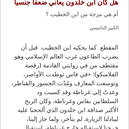
هل كان ابن خلدون يعاني ضعفا جنسيا
أم هي مزجة من ابن الخطيب ؟
الكبير الداديسي
المقطع كما
يحكيه ابن الخطيب قبل أن
يضرب الطاعون غرب العالم الإسلامي وهو
مقتطف من
في روايتي القادمة (رقصة
الفلامنكو):
«
في فاس توطدت الأواصر،
وتوسعت المعارف ومُدّت الجسور والقناطر،
وعدتُ إلى غرناطة وقد كسبت ود
السلطانين بفاس وغرناطة. وكان الربح
الأكبر صداقة ابن خلدون الذي ألححنا عليه
ليبادلنا الزيارة. لم يتأخر، ولما جاز إلينا،
خرجنا لاستقباله خارج غرناطة، استقبال