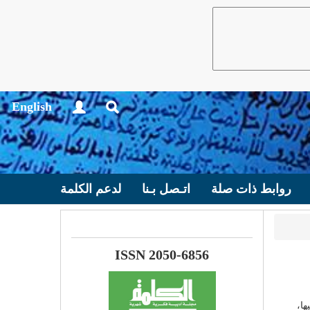
English
روابط ذات صلة
اتـصل بـنا
لدعم الكلمة
ISSN 2050-6856
ها،